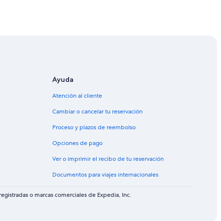
Ayuda
Atención al cliente
Cambiar o cancelar tu reservación
Proceso y plazos de reembolso
San Diego
Opciones de pago
Ver o imprimir el recibo de tu reservación
et en Highland
Documentos para viajes internacionales
 en Highland
egistradas o marcas comerciales de Expedia, Inc.
en Highland
nal en Highland