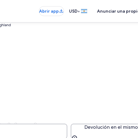
•
Abrir app
USD
Anunciar una prop
ghland
Highland
Devolución en el mismo 