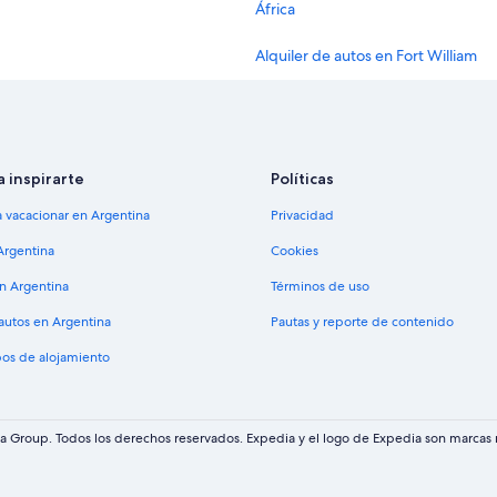
África
Alquiler de autos en Fort William
Alquiler de autos en Nueva York
Alquiler de autos en Londres
Alquiler de autos en Cancún
a inspirarte
Políticas
Alquiler de autos en Los Ángeles
a vacacionar en Argentina
Privacidad
Alquiler de autos en Punta Cana
Argentina
Cookies
Alquiler de autos en Barcelona
en Argentina
Términos de uso
Alquiler de autos en Condado de 
 autos en Argentina
Pautas y reporte de contenido
Alquiler de autos en Chicago
and
pos de alojamiento
d
Agencia de alquiler de autos Budg
Agencia de alquiler de autos Hertz
 Group. Todos los derechos reservados. Expedia y el logo de Expedia son marcas r
d
Agencia de alquiler de autos Avis 
Agencia de alquiler de autos Natio