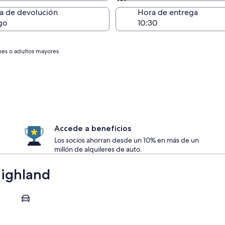
Devolución en el mismo 
a de devolución
Hora de entrega
go
nes o adultos mayores.
Accede a beneficios
Los socios ahorran desde un 10% en más de un
millón de alquileres de auto.
Highland
Inverness