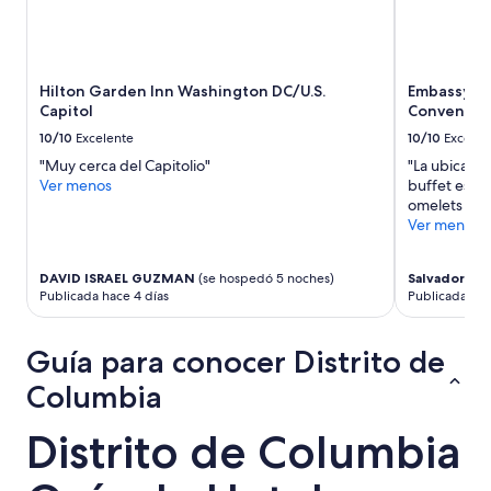
h
,
e
n
e
o
s
s
c
Hilton Garden Inn Washington DC/U.S.
Embassy Su
d
u
Capitol
Conventio
i
c
o
10/10
Excelente
10/10
Excelen
h
p
a
"Muy cerca del Capitolio"
"La ubicaci
a
m
Ver menos
buffet es de
s
o
omelets es s
e
s
Ver menos
s
q
d
u
e
DAVID ISRAEL GUZMAN
(se hospedó 5 noches)
Salvador
(se 
e
d
Publicada hace 4 días
Publicada hac
a
e
l
s
g
a
Guía para conocer Distrito de
u
y
i
Columbia
u
e
n
n
o
Distrito de Columbia
s
p
e
a
e
r