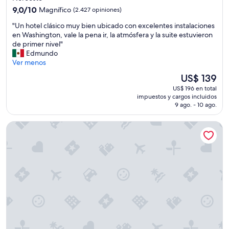
a
4.0
9.0
u
9,0/10
Magnífico
(2.427 opiniones)
n
estrellas
de
l
o
"
"Un hotel clásico muy bien ubicado con excelentes instalaciones
10,
d
y
U
en Washington, vale la pena ir, la atmósfera y la suite estuvieron
Magnífico,
c
e
n
de primer nivel"
(2.427
o
l
h
Edmundo
opiniones)
m
a
o
Ver menos
e
s
t
b
c
El
US$ 139
e
a
e
precio
US$ 196 en total
l
c
n
actual
impuestos y cargos incluidos
c
k
s
es
9 ago. - 10 ago.
l
e
o
de
á
v
r
US$ 139
citizenM Washington DC Capitol
s
e
t
i
r
r
c
y
a
o
t
b
m
i
a
u
m
j
y
e
a
b
"
e
i
n
e
c
n
u
u