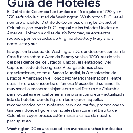
Guía de Hoteles
s
a
t
d
El Distrito de Columbia fue fundado el 16 de julio de 1790, y en
a
o
1791 se fundó la ciudad de Washington. Washington D. C., es el
b
s
nombre oficial del Distrito de Columbia, en inglés District of
a
,
Columbia y abreviado D. C., capital de los Estados Unidos de
q
u
América. Ubicado a orillas del río Potomac, se encuentra
u
n
rodeado por los estados de Virginia al oeste, y Maryland al
e
a
norte, este y sur.
j
h
a
Es aquí, en la ciudad de Washington DC donde se encuentran la
a
n
Casa Blanca sobre la Avenida Pennsylvania al 1000, residencia
b
d
del presidente de los Estados Unidos, el Pentágono, y el
i
o
Capitolio, sede del Congreso. Alberga además otras
t
p
organizaciones, como el Banco Mundial, la Organización de
a
o
Estados Americanos y el Fondo Monetario Internacional, entre
c
r
otras. En ella se encuentra el famoso Museo Smithsoniano. Es
i
q
muy sencillo encontrar alojamiento en el Distrito de Columbia,
ó
u
para lo cual es esencial tener a mano una completa y actualizada
n
e
lista de hoteles, donde figuren los mejores, aquellos
c
a
recomendados por sus ofertas, servicios, tarifas, promociones y
o
l
también, donde figuren los hoteles baratos en el Distrito de
n
p
Columbia, cuyos precios estén más al alcance de nuestro
c
a
presupuesto.
a
r
m
Washington DC es una ciudad con avenidas anchas bordeadas
e