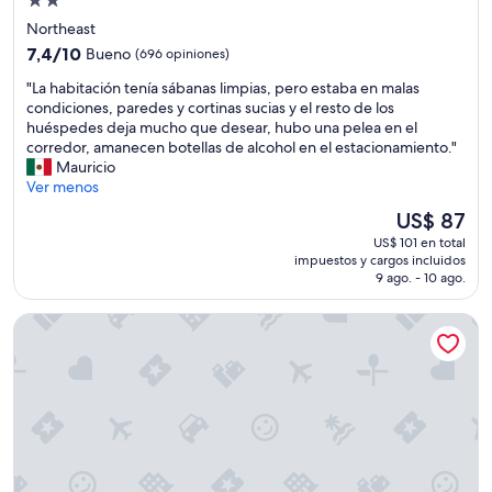
Propiedad
de
Northeast
2.0
7.4
7,4/10
Bueno
(696 opiniones)
estrellas
de
"
"La habitación tenía sábanas limpias, pero estaba en malas
10,
L
condiciones, paredes y cortinas sucias y el resto de los
Bueno,
a
huéspedes deja mucho que desear, hubo una pelea en el
(696
h
corredor, amanecen botellas de alcohol en el estacionamiento."
opiniones)
a
Mauricio
b
Ver menos
i
El
US$ 87
t
precio
US$ 101 en total
a
actual
impuestos y cargos incluidos
c
es
9 ago. - 10 ago.
i
de
ó
US$ 87
Hotel Lombardy
n
t
e
n
í
a
s
á
b