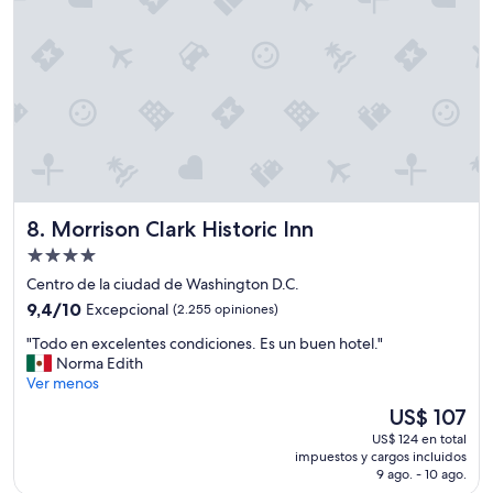
l
t
a
a
u
d
p
b
o
e
e
,
n
r
b
a
í
u
i
a
e
r
y
n
,
d
s
l
e
e
a
s
r
a
Morrison Clark Historic Inn
8. Morrison Clark Historic Inn
a
v
t
l
i
Propiedad
m
o
c
ó
de
Centro de la ciudad de Washington D.C.
j
i
s
4.0
9.4
a
9,4/10
Excepcional
(2.255 opiniones)
o
f
estrellas
de
r
!
e
"
"Todo en excelentes condiciones. Es un buen hotel."
10,
o
"
r
T
Norma Edith
Excepcional,
n
a
o
Ver menos
(2.255
e
y
d
opiniones)
l
El
US$ 107
l
o
h
precio
a
US$ 124 en total
e
o
actual
s
impuestos y cargos incluidos
n
t
es
9 ago. - 10 ago.
u
e
e
de