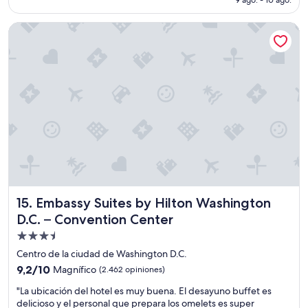
9 ago. - 10 ago.
l
a
de
s
l
US$ 125
Embassy Suites by Hilton Washington D.C. – Convention Cen
t
a
a
s
f
c
f
o
q
n
u
d
e
i
e
c
s
i
m
o
u
n
y
e
a
s
m
,
Embassy Suites by Hilton Washington D.C. – Convention C
15. Embassy Suites by Hilton Washington
a
p
b
D.C. – Convention Center
a
l
r
Propiedad
e
e
de
y
Centro de la ciudad de Washington D.C.
d
l
3.5
e
9.2
9,2/10
Magnífico
(2.462 opiniones)
a
estrellas
s
de
u
"
"La ubicación del hotel es muy buena. El desayuno buffet es
y
10,
b
L
delicioso y el personal que prepara los omelets es super
c
Magnífico,