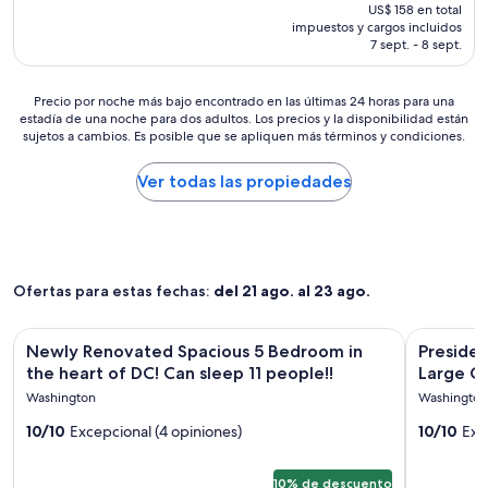
b
precio
US$ 158 en total
n
i
actual
impuestos y cargos incluidos
o
e
es
7 sept. - 8 sept.
c
n
de
h
c
US$ 136
e
u
Precio
Precio por noche más bajo encontrado en las últimas 24 horas para una
,
estadía de una noche para dos adultos. Los precios y la disponibilidad están
a
por
e
sujetos a cambios. Es posible que se apliquen más términos y condiciones.
d
noche
l
r
más
j
a
bajo
Ver todas las propiedades
o
d
encontrado
v
a
en
e
s
las
n
,
últimas
q
e
24
u
Ofertas para estas fechas:
del 21 ago. al 23 ago.
l
horas
e
a
para
n
i
una
Galería
Newly Renovated Spacious 5 Bedroom in the heart of DC! Ca
Galería
Presidenti
o
Newly Renovated Spacious 5 Bedroom in
Presiden
r
estadía
de
de
s
the heart of DC! Can sleep 11 people!!
Large Gr
e
de
a
imágenes
imágene
a
una
Washington
Washington
t
de
de
c
noche
e
10/10
Excepcional (4 opiniones)
10/10
Exc
o
para
Newly
Presiden
n
n
dos
Renovated
DC
d
d
adultos.
i
10% de descuento