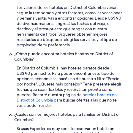
p
S
a
Los valores de los hoteles en District of Columbia varían
i
r
según la temporada y otros factores, como las vacaciones
q
a
y Semana Santa. Vas a encontrar opciones Desde US$ 90
u
e
de diversas maneras. Ingresá las fechas del viaje, el
i
l
destino y el presupuesto que tengas con nuestra
e
s
herramienta de filtros. Si querés obtener mejores
r
o
resultados de búsqueda, elegí los servicios y el tipo de
e
f
propiedad de tu preferencia.
s
á
e
¿Cómo puedo encontrar hoteles baratos en District of
y
s
Columbia?
c
t
u
a
En District of Columbia, hay hoteles baratos desde
a
r
US$ 90 por noche. Para poder encontrar este tipo de
n
t
opciones económicas, hacé uso de nuestro filtro "Precio
d
r
por noche". ¿Querés más consejos? Tené presente elegir
o
a
fechas que sean flexibles y reservá tan pronto como
b
n
puedas. Recorré nuestra página de
hoteles baratos en
a
q
District of Columbia
para buscar ofertas a las que no te
j
u
vas a poder resistir.
é
i
a
¿Cuáles son los mejores hoteles para familias en District of
l
r
Columbia?
o
e
,
Si usás Expedia, es muy sencillo reservar un hotel con
c
s