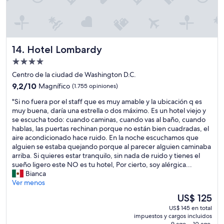
a
n
a
s
l
Hotel Lombardy
14. Hotel Lombardy
i
m
Propiedad
p
de
Centro de la ciudad de Washington D.C.
i
4.0
9.2
a
9,2/10
Magnífico
(1.755 opiniones)
estrellas
de
s
"
"Si no fuera por el staff que es muy amable y la ubicación q es
10,
,
S
muy buena, daría una estrella o dos máximo. Es un hotel viejo y
Magnífico,
p
i
se escucha todo: cuando caminas, cuando vas al baño, cuando
(1.755
e
n
hablas, las puertas rechinan porque no están bien cuadradas, el
opiniones)
r
o
aire acondicionado hace ruido. En la noche escuchamos que
o
f
alguien se estaba quejando porque al parecer alguien caminaba
e
u
arriba. Si quieres estar tranquilo, sin nada de ruido y tienes el
s
e
sueño ligero este NO es tu hotel, Por cierto, soy alérgica...
t
r
Bianca
a
a
Ver menos
b
p
a
El
US$ 125
o
e
precio
US$ 145 en total
r
n
actual
impuestos y cargos incluidos
e
m
es