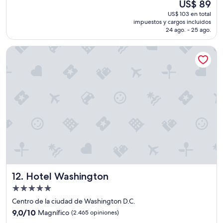
El
US$ 89
c
precio
US$ 103 en total
i
actual
impuestos y cargos incluidos
a
es
24 ago. - 25 ago.
s
de
"
US$ 89
Hotel Washington
Hotel Washington
12. Hotel Washington
Propiedad
de
Centro de la ciudad de Washington D.C.
5.0
9.0
9,0/10
Magnífico
(2.465 opiniones)
estrellas
de