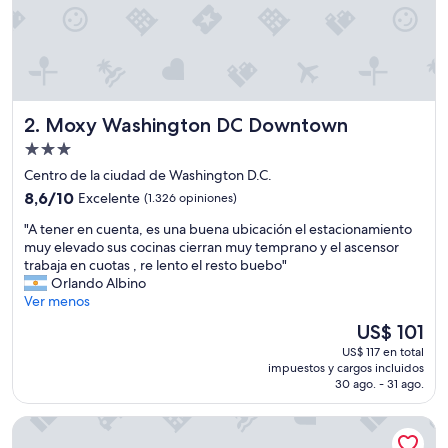
ó
n
y
a
t
e
Moxy Washington DC Downtown
2. Moxy Washington DC Downtown
n
c
Propiedad
i
de
Centro de la ciudad de Washington D.C.
ó
3.0
8.6
n
8,6/10
Excelente
(1.326 opiniones)
estrellas
de
d
"
"A tener en cuenta, es una buena ubicación el estacionamiento
10,
e
A
muy elevado sus cocinas cierran muy temprano y el ascensor
Excelente,
p
t
trabaja en cuotas , re lento el resto buebo"
(1.326
a
e
Orlando Albino
opiniones)
r
n
Ver menos
t
e
e
El
US$ 101
r
d
precio
US$ 117 en total
e
e
actual
impuestos y cargos incluidos
n
t
es
30 ago. - 31 ago.
c
o
de
u
d
US$ 101
Motto by Hilton Washington DC Downtown
e
o
n