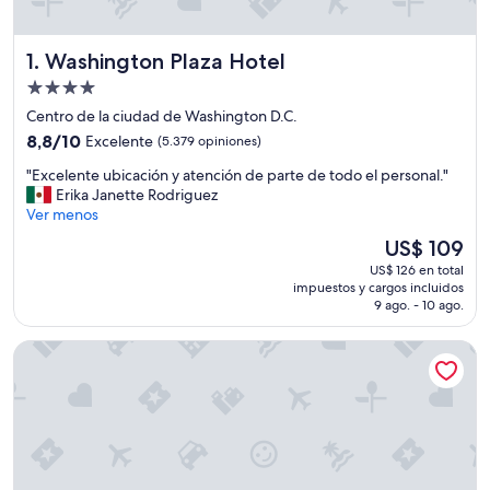
Washington Plaza Hotel
1. Washington Plaza Hotel
Propiedad
de
Centro de la ciudad de Washington D.C.
4.0
8.8
8,8/10
Excelente
(5.379 opiniones)
estrellas
de
"
"Excelente ubicación y atención de parte de todo el personal."
10,
E
Erika Janette Rodriguez
Excelente,
x
Ver menos
(5.379
c
opiniones)
El
US$ 109
e
precio
US$ 126 en total
l
actual
impuestos y cargos incluidos
e
es
9 ago. - 10 ago.
n
de
t
US$ 109
Moxy Washington DC Downtown
e
u
b
i
c
a
c
i