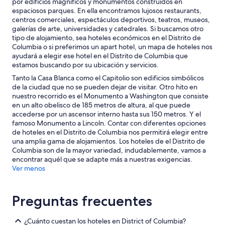
a
por edificios magníficos y monumentos construidos en
c
q
espaciosos parques. En ella encontramos lujosos restaurants,
e
u
centros comerciales, espectáculos deportivos, teatros, museos,
r
e
galerías de arte, universidades y catedrales. Si buscamos otro
a
e
tipo de alojamiento, sea hoteles económicos en el Distrito de
l
n
Columbia o si preferimos un apart hotel, un mapa de hoteles nos
g
,
ayudará a elegir ese hotel en el Distrito de Columbia que
u
n
estamos buscando por su ubicación y servicios.
i
o
e
Tanto la Casa Blanca como el Capitolio son edificios simbólicos
n
n
de la ciudad que no se pueden dejar de visitar. Otro hito en
o
c
nuestro recorrido es el Monumento a Washington que consiste
s
a
en un alto obelisco de 185 metros de altura, al que puede
d
m
accederse por un ascensor interno hasta sus 150 metros. Y el
i
i
famoso Monumento a Lincoln. Contar con diferentes opciones
o
n
de hoteles en el Distrito de Columbia nos permitirá elegir entre
r
a
una amplia gama de alojamientos. Los hoteles de el Distrito de
o
b
Columbia son de la mayor variedad, indudablemente, vamos a
p
a
encontrar aquél que se adapte más a nuestras exigencias.
a
a
Ver menos
d
r
e
r
c
i
Preguntas frecuentes
a
b
m
a
a
¿Cuánto cuestan los hoteles en District of Columbia?
.