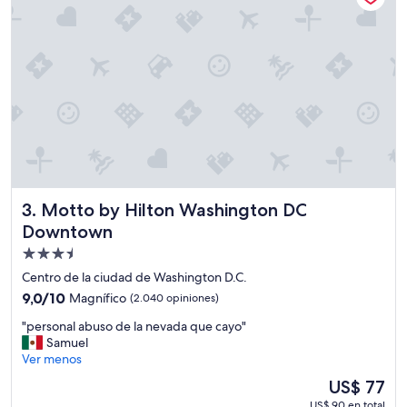
e
t
l
a
p
,
e
e
r
s
s
u
o
n
n
a
a
b
l
u
.
e
"
n
Motto by Hilton Washington DC Downtown
3. Motto by Hilton Washington DC
a
u
Downtown
b
Propiedad
i
de
c
Centro de la ciudad de Washington D.C.
a
3.5
9.0
9,0/10
Magnífico
(2.040 opiniones)
c
estrellas
de
i
"
"personal abuso de la nevada que cayo"
10,
ó
p
Samuel
Magnífico,
n
e
Ver menos
(2.040
e
r
opiniones)
El
US$ 77
l
s
precio
e
US$ 90 en total
o