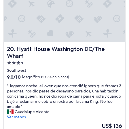
r
"
t
a
s
r
e
c
h
i
n
Hyatt House Washington DC/The Wharf
20. Hyatt House Washington DC/The
a
Wharf
n
p
Propiedad
o
de
Southwest
r
3.5
9.0
9,0/10
Magnífico
(2.084 opiniones)
q
estrellas
de
u
"
"Llegamos noche, el joven que nos atendió ignoró que éramos 3
10,
e
L
personas, nos dio pases de desayuno para dos, una habitación
Magnífico,
n
l
con cama queen, no nos dio ropa de cama para el sofá y cuando
(2.084
o
e
bajé a reclamar me cobró un extra por la cama King. No fue
opiniones)
e
g
amable."
s
a
Guadalupe Vicenta
t
m
Ver menos
á
o
n
El
US$ 136
s