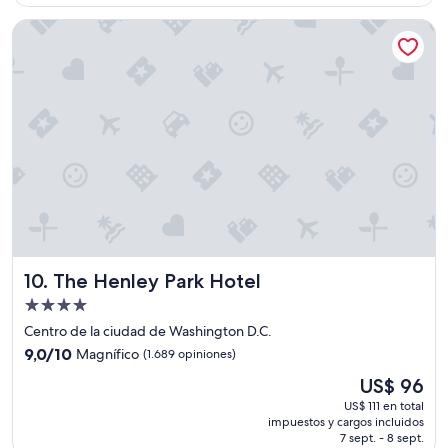
de
l
b
US$ 103
"
The Henley Park Hotel
u
e
n
h
o
t
e
l
.
"
The Henley Park Hotel
10. The Henley Park Hotel
Propiedad
de
Centro de la ciudad de Washington D.C.
4.0
9.0
9,0/10
Magnífico
(1.689 opiniones)
estrellas
de
El
US$ 96
10,
precio
Magnífico,
US$ 111 en total
actual
impuestos y cargos incluidos
(1.689
es
7 sept. - 8 sept.
opiniones)