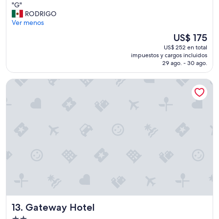
"
"G"
10,
G
RODRIGO
Magnífico,
"
Ver menos
(2.465
opiniones)
El
US$ 175
precio
US$ 252 en total
actual
impuestos y cargos incluidos
es
29 ago. - 30 ago.
de
US$ 175
Gateway Hotel
Gateway Hotel
13. Gateway Hotel