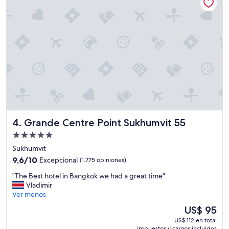
i
e
n
l
a
t
e
r
r
a
z
a
p
Grande Centre Point Sukhumvit 55
4. Grande Centre Point Sukhumvit 55
r
Propiedad
i
de
v
Sukhumvit
a
5.0
9.6
9,6/10
Excepcional
(1.775 opiniones)
d
estrellas
de
a
"
"The Best hotel in Bangkok we had a great time"
10,
f
T
Vladimir
Excepcional,
u
h
Ver menos
(1.775
e
e
opiniones)
El
US$ 95
e
B
precio
x
US$ 112 en total
e
actual
impuestos y cargos incluidos