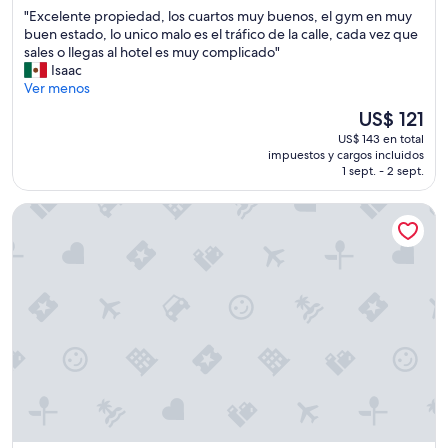
estrellas
de
d
"
"Excelente propiedad, los cuartos muy buenos, el gym en muy
10,
e
E
buen estado, lo unico malo es el tráfico de la calle, cada vez que
Excepcional,
l
x
sales o llegas al hotel es muy complicado"
(1.942
p
c
Isaac
opiniones)
i
e
Ver menos
e
l
r
El
US$ 121
e
p
precio
US$ 143 en total
n
a
actual
impuestos y cargos incluidos
t
r
es
1 sept. - 2 sept.
e
a
de
p
t
US$ 121
SKYVIEW Hotel Bangkok
r
o
o
m
p
a
i
r
e
l
d
o
a
s
d
b
,
a
l
r
o
c
s
o
c
s
u