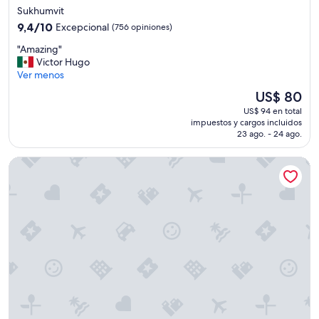
.
de
Sukhumvit
T
5.0
9.4
9,4/10
h
Excepcional
(756 opiniones)
estrellas
de
e
"
"Amazing"
10,
b
A
Victor Hugo
Excepcional,
u
m
Ver menos
(756
f
a
opiniones)
f
El
US$ 80
z
e
precio
US$ 94 en total
i
t
actual
impuestos y cargos incluidos
n
t
es
23 ago. - 24 ago.
g
h
de
"
e
US$ 80
Chatrium Hotel Riverside Bangkok
y
h
a
v
e
o
n
t
h
e
f
i