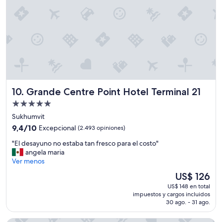
Grande Centre Point Hotel Terminal 21
10. Grande Centre Point Hotel Terminal 21
Propiedad
de
Sukhumvit
5.0
9.4
9,4/10
Excepcional
(2.493 opiniones)
estrellas
de
"
"El desayuno no estaba tan fresco para el costo"
10,
E
angela maria
Excepcional,
l
Ver menos
(2.493
d
opiniones)
El
US$ 126
e
precio
US$ 148 en total
s
actual
impuestos y cargos incluidos
a
es
30 ago. - 31 ago.
y
de
u
US$ 126