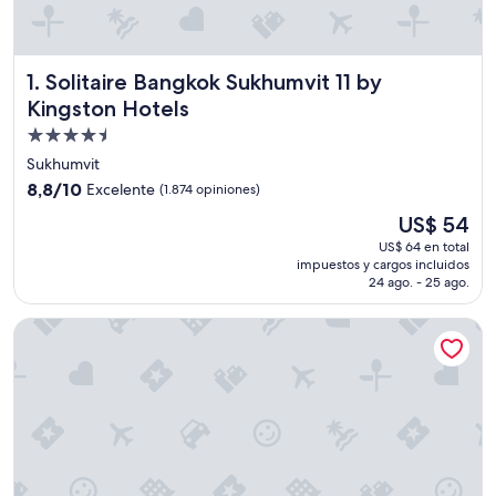
Solitaire Bangkok Sukhumvit 11 by Kingston Hotels
1. Solitaire Bangkok Sukhumvit 11 by
Kingston Hotels
Propiedad
de
Sukhumvit
4.5
8.8
8,8/10
Excelente
(1.874 opiniones)
estrellas
de
El
US$ 54
10,
precio
Excelente,
US$ 64 en total
actual
impuestos y cargos incluidos
(1.874
es
24 ago. - 25 ago.
opiniones)
de
US$ 54
Valia Bangkok Sukhumvit 24 by Kingston Hotels