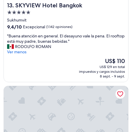
y
SKYVIEW Hotel Bangkok
13. SKYVIEW Hotel Bangkok
a
m
r
o
Propiedad
t
v
de
Sukhumvit
o
e
5.0
9.4
s
9,4/10
Excepcional
(1.142 opiniones)
r
estrellas
de
m
t
"
"Buena atención en general. El desayuno vale la pena. El rooftop
10,
u
e
B
está muy padre, buenas bebidas."
Excepcional,
y
a
u
RODOLFO ROMAN
(1.142
b
t
e
Ver menos
opiniones)
u
o
n
e
d
El
US$ 110
a
n
o
precio
US$ 129 en total
a
o
s
actual
impuestos y cargos incluidos
t
s
l
es
8 sept. - 9 sept.
e
,
a
de
n
e
d
US$ 110
Eastin Grand Hotel Phayathai
c
l
o
i
g
s
ó
y
L
n
m
a
e
e
s
n
n
h
g
m
a
e
u
b
n