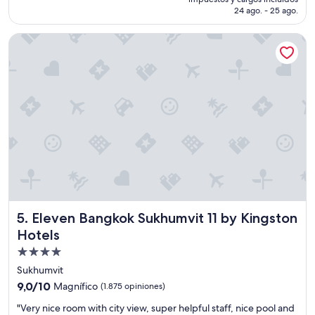
c
s
es
24 ago. - 25 ago.
e
t
de
l
h
US$ 95
e
Eleven Bangkok Sukhumvit 11 by Kingston Hotels
o
n
t
t
e
e
l
!
i
!
n
"
B
a
n
g
k
o
k
w
Eleven Bangkok Sukhumvit 11 by Kingston Hotels
5. Eleven Bangkok Sukhumvit 11 by Kingston
e
h
Hotels
a
Propiedad
d
de
a
Sukhumvit
g
4.0
9.0
9,0/10
Magnífico
(1.875 opiniones)
r
estrellas
de
e
"
"Very nice room with city view, super helpful staff, nice pool and
10,