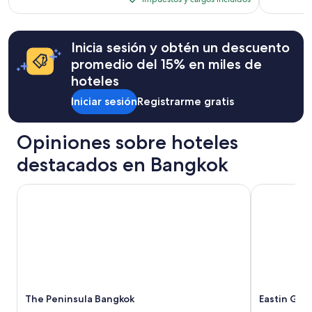
impuestos
de
n
cambios.
era
total
US$ 49
’
y
Es
de
t
posible
US$ 96,
cargos
i
que
Inicia sesión y obtén un descuento
ver
incluidos
t
se
más
promedio del 15% en miles de
i
apliquen
información
hoteles
s
más
sobre
i
términos
la
Iniciar sesión
Registrarme gratis
n
y
tarifa
c
condiciones.
estándar.
r
Opiniones sobre hoteles
e
d
destacados en Bangkok
i
b
The Peninsula Bangkok
Eastin Gran
l
e
.
"
The Peninsula Bangkok
Eastin Gra