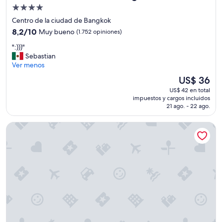
s
Propiedad
u
de
Centro de la ciudad de Bangkok
p
4.0
8.2
e
8,2/10
Muy bueno
(1.752 opiniones)
estrellas
de
r
"
":)))"
10,
h
:
Sebastian
Muy
e
)
Ver menos
bueno,
l
)
(1.752
p
El
US$ 36
)
opiniones)
f
precio
US$ 42 en total
"
u
actual
impuestos y cargos incluidos
l
es
21 ago. - 22 ago.
s
de
t
US$ 36
Mandarin Oriental, Bangkok
a
f
f
,
n
i
c
e
p
o
o