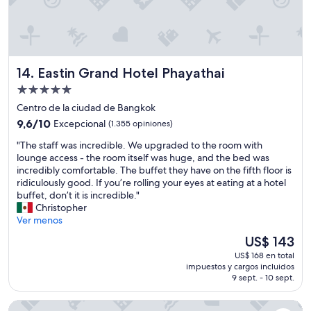
y
i
e
b
t
r
u
a
a
e
c
l
n
i
.
e
o
Eastin Grand Hotel Phayathai
14. Eastin Grand Hotel Phayathai
E
s
n
l
t
Propiedad
e
d
a
s
de
Centro de la ciudad de Bangkok
e
d
n
5.0
9.6
s
9,6/10
Excepcional
(1.355 opiniones)
o
o
estrellas
de
a
,
s
"
"The staff was incredible. We upgraded to the room with
10,
y
l
o
T
lounge access - the room itself was huge, and the bed was
Excepcional,
u
o
n
h
incredibly comfortable. The buffet they have on the fifth floor is
(1.355
n
u
t
e
ridiculously good. If you’re rolling your eyes at eating at a hotel
opiniones)
o
n
a
s
buffet, don’t it is incredible."
v
i
n
t
Christopher
a
c
a
a
Ver menos
l
o
m
f
e
m
El
US$ 143
p
f
l
a
precio
l
US$ 168 en total
w
a
l
actual
i
impuestos y cargos incluidos
a
p
o
es
9 sept. - 10 sept.
a
s
e
e
de
s
i
n
s
US$ 143
c
lebua at State Tower
n
a