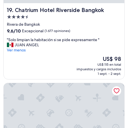
f
t
Chatrium Hotel Riverside Bangkok
19. Chatrium Hotel Riverside Bangkok
h
f
Propiedad
l
de
Rivera de Bangkok
o
4.5
9.6
9,6/10
Excepcional
(1.677 opiniones)
o
estrellas
de
r
"
"Solo limpian la habitación si se pide expresamente "
10,
i
S
JUAN ANGEL
Excepcional,
s
o
Ver menos
(1.677
r
l
opiniones)
El
i
US$ 98
o
precio
d
US$ 115 en total
l
actual
i
impuestos y cargos incluidos
i
es
c
1 sept. - 2 sept.
m
de
u
p
US$ 98
l
Night Hotel Bangkok - Asoke Sukhumvit 15
i
o
a
u
n
s
l
l
a
y
h
g
a
o
b
o
i