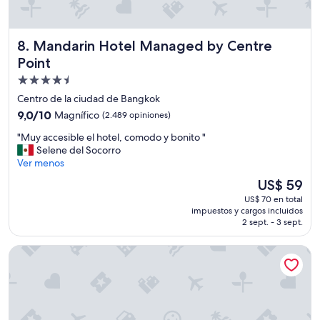
r
f
e
Mandarin Hotel Managed by Centre Point
8. Mandarin Hotel Managed by Centre
c
t
Point
—
Propiedad
-
de
Centro de la ciudad de Bangkok
e
4.5
a
9.0
9,0/10
Magnífico
(2.489 opiniones)
s
estrellas
de
"
"Muy accesible el hotel, comodo y bonito "
y
10,
M
Selene del Socorro
w
Magnífico,
u
Ver menos
a
(2.489
y
l
opiniones)
El
US$ 59
a
k
precio
US$ 70 en total
c
t
actual
impuestos y cargos incluidos
c
o
es
2 sept. - 3 sept.
e
B
de
s
T
US$ 59
Pipa Bangkok Sukhumvit 11 by Kingston Hotels
i
S
b
o
l
r
e
f
e
o
l
o