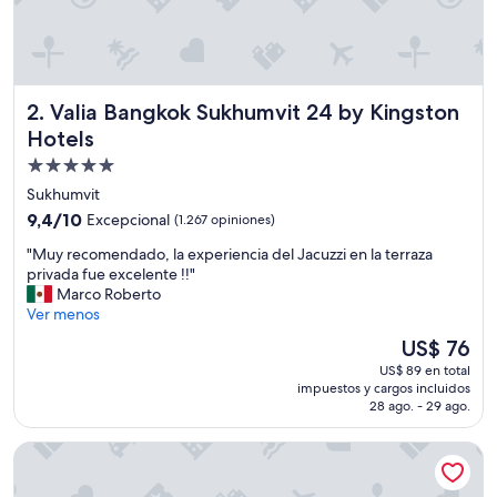
Valia Bangkok Sukhumvit 24 by Kingston Hotels
2. Valia Bangkok Sukhumvit 24 by Kingston
Hotels
Propiedad
de
Sukhumvit
5.0
9.4
9,4/10
Excepcional
(1.267 opiniones)
estrellas
de
"
"Muy recomendado, la experiencia del Jacuzzi en la terraza
10,
M
privada fue excelente !!"
Excepcional,
u
Marco Roberto
(1.267
y
Ver menos
opiniones)
r
El
US$ 76
e
precio
US$ 89 en total
c
actual
impuestos y cargos incluidos
o
es
28 ago. - 29 ago.
m
de
e
US$ 76
Aira Bangkok Sukhumvit 11 by Kingston Hotels
n
d
a