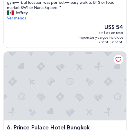
a
V
gym—-but location was perfect—-easy walk to BTS or food
Magnífico,
t
e
market SW1 or Nana Square. "
(1.875
t
r
Jeffrey
opiniones)
i
y
Ver menos
m
n
El
US$ 54
e
i
precio
"
US$ 64 en total
c
actual
impuestos y cargos incluidos
e
es
7 sept. - 8 sept.
r
de
o
US$ 54
Prince Palace Hotel Bangkok
o
m
w
i
t
h
c
i
t
y
v
i
e
w
Prince Palace Hotel Bangkok
6. Prince Palace Hotel Bangkok
,