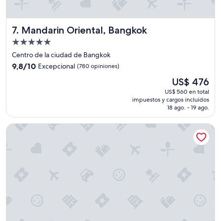
l
a
n
Mandarin Oriental, Bangkok
7. Mandarin Oriental, Bangkok
d
g
Propiedad
y
de
Centro de la ciudad de Bangkok
m
5.0
9.8
9,8/10
Excepcional
(780 opiniones)
—
estrellas
de
-
El
US$ 476
10,
b
precio
Excepcional,
US$ 560 en total
u
actual
impuestos y cargos incluidos
(780
t
es
18 ago. - 19 ago.
opiniones)
l
de
o
US$ 476
Mandarin Hotel Managed by Centre Point
c
a
t
i
o
n
w
a
s
p
e