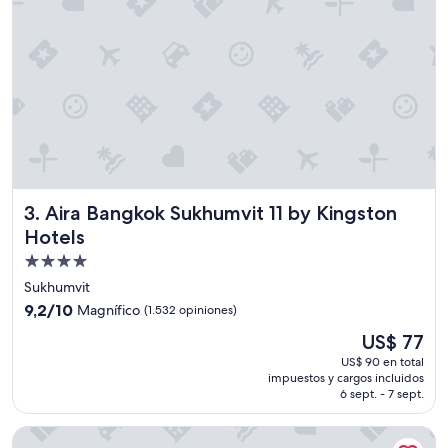
d
o
,
l
a
e
x
p
e
r
i
Aira Bangkok Sukhumvit 11 by Kingston Hotels
3. Aira Bangkok Sukhumvit 11 by Kingston
e
n
Hotels
c
Propiedad
i
de
a
Sukhumvit
d
4.0
9.2
9,2/10
Magnífico
(1.532 opiniones)
e
estrellas
de
El
l
US$ 77
10,
precio
J
Magnífico,
US$ 90 en total
actual
a
impuestos y cargos incluidos
(1.532
es
c
6 sept. - 7 sept.
opiniones)
de
u
US$ 77
z
Grande Centre Point Sukhumvit 55
z