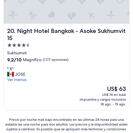
d
t
.
a
I
c
f
i
y
ó
o
Night Hotel Bangkok - Asoke Sukhumvit 15
20. Night Hotel Bangkok - Asoke Sukhumvit
n
u
s
15
’
i
r
Propiedad
s
e
de
e
Sukhumvit
r
p
4.5
9.2
9,2/10
Magnífico
(1.177 opiniones)
o
i
estrellas
de
l
d
"
" X"
10,
l
e
X
JOSE
Magnífico,
i
e
"
Ver menos
(1.177
n
x
opiniones)
g
El
US$ 63
p
y
precio
r
US$ 74 en total
o
actual
impuestos y cargos incluidos
e
u
es
18 ago. - 19 ago.
s
r
de
a
e
US$ 63
m
y
Precio
Precio por noche más bajo encontrado en las últimas 24 horas para una
e
estadía de una noche para dos adultos. Los precios y la disponibilidad están
e
por
n
sujetos a cambios. Es posible que se apliquen más términos y condiciones.
s
noche
t