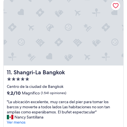
Shangri-La Bangkok
n
o
n
o
e
s
t
a
b
a
t
a
n
f
Shangri-La Bangkok
11. Shangri-La Bangkok
r
e
Propiedad
s
de
Centro de la ciudad de Bangkok
c
5.0
9.2
o
9,2/10
Magnífico
(1.541 opiniones)
estrellas
de
p
"
"La ubicación excelente, muy cerca del pier para tomar los
10,
a
L
barcos y moverte a todos lados Las habitaciones no son tan
Magnífico,
r
a
amplias como esperábamos. El bufet espectacular"
(1.541
a
u
Nancy Santillana
opiniones)
e
b
Ver menos
l
i