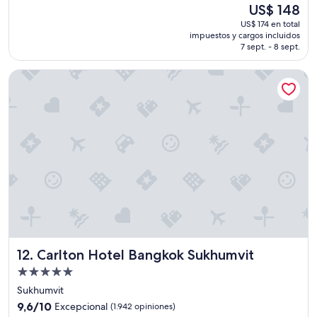
c
El
US$ 148
c
o
precio
US$ 174 en total
a
s
actual
impuestos y cargos incluidos
c
t
es
7 sept. - 8 sept.
i
o
de
ó
"
US$ 148
Carlton Hotel Bangkok Sukhumvit
n
e
x
c
e
l
e
n
t
e
,
m
u
y
Carlton Hotel Bangkok Sukhumvit
12. Carlton Hotel Bangkok Sukhumvit
c
e
Propiedad
r
de
Sukhumvit
c
5.0
9.6
a
9,6/10
Excepcional
(1.942 opiniones)