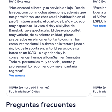
10/10
Excelente
10/10
Excelen
"Nos encantó el hotel y su servicio de lujo. Desde
"Excelente h
la recepción con muchas atenciones, además que
buena ubicac
nos permitieron late checkout La habitación en el
el AirPort R
piso 31, súper amplia, el cuarto de baño y tocador
ESPECTACULA
muy espacioso. La vista al río y al skyline de
Ver menos
Bangkok fue espectacular. El desayuno buffet
muy variado, de excelente calidad, platos
preparados en el momento, tanto cocina Thai
como internacional. Lo sirven en la terraza junto al
río, lo que le aporta encanto. El servicio de su
barco es un 10/10. La experiencia y la
conveniencia. Fuimos al IconSiam en 5minutos.
Todo su personal es muy servicial, atento y
profesional. Lo recomiendo y me encantaría
regresar"
Ver menos
SILVIA
(se hospedó 1 noches)
SILVIA
(se ho
Publicada hace 10 días
Publicada ha
Preguntas frecuentes