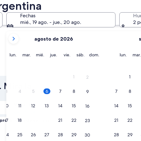
rgentina
Buenos Aires
Córdoba
Fechas
Hu
mié., 19 ago. - jue., 20 ago.
2 p
tus
agosto de 2026
meses
actuales
son
lunes
martes
miércoles
jueves
viernes
sábado
domingo
lunes
lun.
mar.
mié.
jue.
vie.
sáb.
dom.
lun.
mar.
August
2026
Buenos Aires
Córdob
y
1
1
2
September
 Mira la
2026.
3
4
5
6
7
8
7
8
9
Mañana
10
11
12
13
14
15
14
15
16
6 ago. - 7 ago.
 próximo fin de semana
17
18
19
20
21
22
21
22
23
14 ago. - 16 ago.
24
25
26
27
28
29
28
29
30