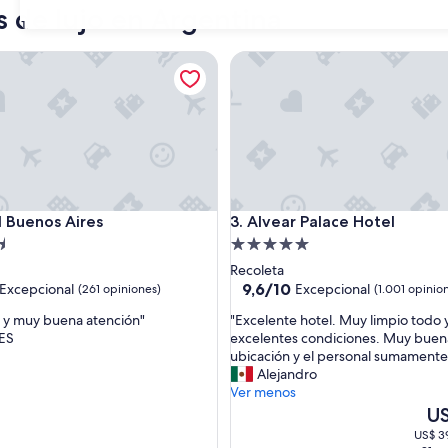
s de lujo en Argentina
31
uenos Aires
Alvear Palace Hotel
uenos Aires
Alvear Palace Hotel
l Buenos Aires
3. Alvear Palace Hotel
d
Propiedad
de
Recoleta
5.0
9.6
9,6/10
Excepcional
Excepcional
(261 opiniones)
(1.001 opinio
de
estrellas
"
 y muy buena atención"
"Excelente hotel. Muy limpio todo 
10,
E
ES
excelentes condiciones. Muy buen
nal,
Excepcional,
x
ubicación y el personal sumamente
(1.001
c
Alejandro
s)
opiniones)
e
Ver menos
l
El
U
e
pre
US$ 39
n
act