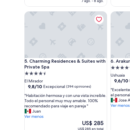
7 ago. - 8 ago.
i
o
es
ó
y
de
Charming Residences & Suites with Private Spa
Arakur U
n
m
US$ 243
m
u
u
y
y
b
l
u
i
e
m
n
p
a
i
a
Charming Residences & Suites with Private Spa
Arakur U
5. Charming Residences & Suites with
6. Araku
a
t
Private Spa
y
e
Propieda
c
n
Propiedad
de
Ushuaia
ó
c
de
5.0
9.6
9,6/10
El Mirador
m
i
de
4.5
9.8
estrellas
9,8/10
Excepcional
(394 opiniones)
o
ó
"
"Excelent
10,
de
estrellas
d
n
E
el persona
"
"Habitación hermosa y con una vista increíble.
Excepcio
10,
a
"
x
Jose 
H
Todo el personal muy muy amable. 100%
(733
Excepcional,
.
c
Ver menos
a
recomendado para viaje en pareja "
opinione
(394
E
e
b
Juan
opiniones)
l
l
i
Ver menos
p
e
t
El
US$ 285
e
n
a
precio
US$ 285 en total
r