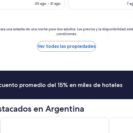
e
actual
act
30 ago. - 31 ago.
7 ag
o
x
es
es
e
c
de
de
n
e
US$ 468
US$
e
p
x
t
ara una estadía de una noche para dos adultos. Los precios y la disponibilidad est
c
o
condiciones.
e
e
l
l
Ver todas las propiedades
e
d
n
e
t
s
e
a
s
g
c
r
o
a
scuento promedio del 15% en miles de hoteles
n
d
d
a
i
b
c
l
stacados en Argentina
i
e
o
r
n
Up Barrio Norte
u
Marriott Ho
e
i
s
d