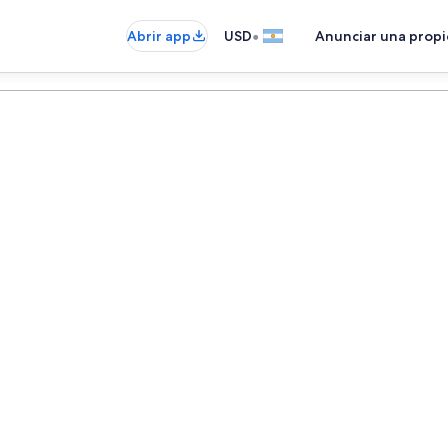
•
Abrir app
USD
Anunciar una prop