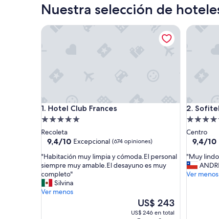
Nuestra selección de hotele
Hotel Club Frances
Sofitel B
Hotel Club Frances
Sofitel B
1. Hotel Club Frances
2. Sofite
Propiedad
Propieda
de
de
Recoleta
Centro
5.0
4.5
9.4
9.4
9,4/10
9,4/10
Excepcional
(674 opiniones)
de
de
estrellas
estrellas
"
"
"Habitación muy limpia y cómoda.El personal
"Muy lindo
10,
10,
H
M
siempre muy amable.El desayuno es muy
ANDR
Excepcional,
Excepcio
a
u
completo"
Ver menos
(674
(261
b
y
Silvina
opiniones)
opinione
i
l
Ver menos
t
i
El
US$ 243
a
n
precio
US$ 246 en total
c
d
actual