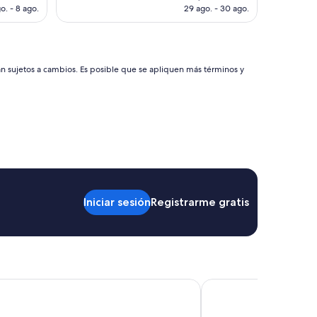
n
ual
actual
o. - 8 ago.
29 ago. - 30 ago.
a
es
l
de
L
 646
US$ 252
o
m
án sujetos a cambios. Es posible que se apliquen más términos y
e
j
o
r
"
Iniciar sesión
Registrarme gratis
tel Buenos Aires Ezeiza Airport
Sofitel Buenos Aires R