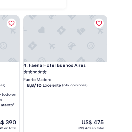
Faena Hotel Buenos Aires
Faena Hotel Buenos Aires
4. Faena Hotel Buenos Aires
Propiedad
de
Puerto Madero
5.0
8.8
8,8/10
Excelente
nes)
(542 opiniones)
de
estrellas
y todo en
10,
a
Excelente,
 atento"
(542
opiniones)
El
S$ 390
US$ 475
cio
precio
3 en total
US$ 478 en total
ual
actual