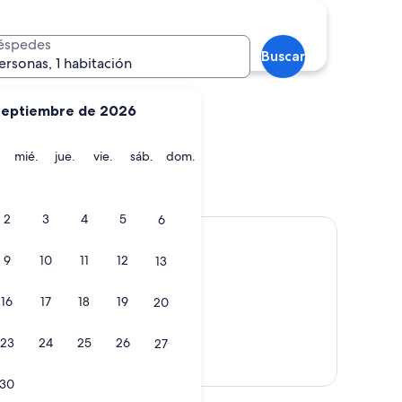
Puerto Iguazú
éspedes
Buscar
ersonas, 1 habitación
septiembre de 2026
martes
miércoles
jueves
viernes
sábado
domingo
mié.
jue.
vie.
sáb.
dom.
a
Puerto Iguazú
2
3
4
5
6
9
10
11
12
13
16
17
18
19
20
23
24
25
26
27
Ver mapa
30