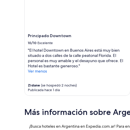
d
s
c
Los
e
,
r
precios
s
t
e
y
a
o
í
la
y
d
b
disponibilidad
u
o
l
están
n
e
e
sujetos
Principado Downtown
o
l
.
a
e
10/10
Excelente
p
T
cambios.
s
e
o
Es
"El hotel Downtown en Buenos Aires está muy bien
m
r
d
posible
situado a dos calles de la calle peatonal Florida. El
u
s
o
que
personal es muy amable y el desayuno que ofrece. El
y
o
e
se
Hotel es bastante generoso."
c
n
l
apliquen
Ver menos
o
a
p
más
m
l
e
términos
p
f
Zidane
(se hospedó 2 noches)
r
y
l
Publicada hace 1 día
u
s
condiciones.
e
e
o
t
a
n
o
m
a
Más información sobre Arg
"
a
l
b
m
l
u
¡Busca hoteles en Argentina en Expedia.com.ar! Para en
e
y