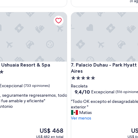
31 ag
t
es
e
de
shuaia Resort & Spa
Palacio Duhau - Park Hyatt Bu
h
US
o
t
e
l
.
M
u
y
shuaia Resort & Spa
Palacio Duhau - Park Hyatt Bu
r Ushuaia Resort & Spa
7. Palacio Duhau - Park Hyat
l
Aires
i
d
m
Propiedad
p
de
Excepcional
(733 opiniones)
Recoleta
i
5.0
9.4
9,4/10
Excepcional
(516 opinione
o
e, seguramente regresaremos, todo
de
estrellas
t
l fue amable y eficiente"
"
"Todo OK excepto el desagradable
nal,
10,
o
Antonio
T
exterior "
Excepcional,
d
o
Matias
s)
(516
o
d
Ver menos
opiniones)
y
o
t
O
El
El
US$ 468
US
o
K
precio
pre
US$ 482 en total
US$ 64
d