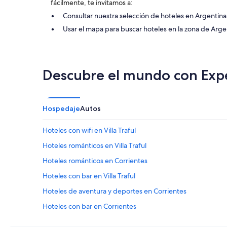
fácilmente, te invitamos a:
y
m
e
u
Consultar nuestra selección de hoteles en Argentina
f
y
Usar el mapa para buscar hoteles en la zona de Arge
i
a
c
m
i
a
e
b
n
l
Descubre el mundo con Exp
t
e
e
.
"
1
0
Hospedaje
Autos
0
%
Hoteles con wifi en Villa Traful
r
e
Hoteles románticos en Villa Traful
c
o
Hoteles románticos en Corrientes
m
Hoteles con bar en Villa Traful
e
n
Hoteles de aventura y deportes en Corrientes
d
a
Hoteles con bar en Corrientes
d
Hoteles gay friendly en Villa Traful
o