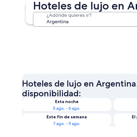
Hoteles de lujo en A
San Carlos de Bariloche
¿Adónde quieres ir?
San Carlos de Bariloche
Hoteles de lujo en Argentina.
disponibilidad:
Esta noche
5 ago. - 6 ago.
Este fin de semana
El
7 ago. - 9 ago.