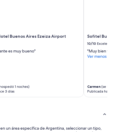
Hotel Buenos Aires Ezeiza Airport
Sofitel Buenos Aires 
10/10
Excelente
rante es muy bueno"
"Muy bien todo. Atenció
Ver menos
hospedó 1 noches)
Carmen
(se hospedó 2 noc
ce 3 días
Publicada hace 4 días
s en un área específica de Argentina, seleccionar un tipo,