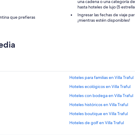
o
una cadena o una categoría de h
n
hasta hoteles de lujo (5 estrell
a
Ingresar las fechas de viaje pa
ntina que prefieras
l
¡mientras estén disponibles!
s
u
m
a
edia
m
e
n
t
e
a
t
Hoteles para familias en Villa Traful
e
Hoteles ecológicos en Villa Traful
n
t
Hoteles con bodega en Villa Traful
o
"
Hoteles históricos en Villa Traful
Hoteles boutique en Villa Traful
Hoteles de golf en Villa Traful
Hoteles gay friendly en Corrientes