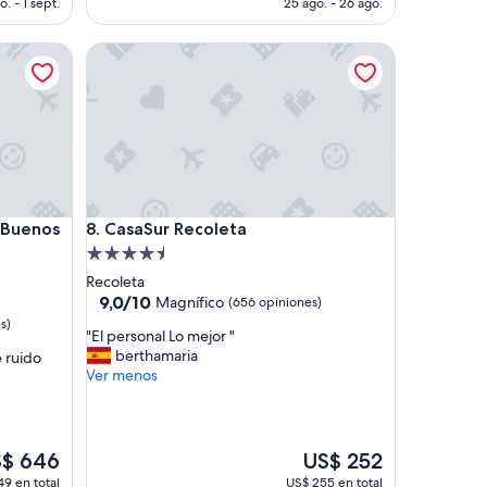
o. - 1 sept.
25 ago. - 26 ago.
es
de
enos Aires
CasaSur Recoleta
$ 390
US$ 475
enos Aires
CasaSur Recoleta
t Buenos
8. CasaSur Recoleta
Propiedad
de
Recoleta
4.5
9.0
9,0/10
Magnífico
(656 opiniones)
de
estrellas
s)
"
"El personal Lo mejor "
10,
E
berthamaria
 ruido
Magnífico,
l
Ver menos
(656
p
opiniones)
e
r
s
El
$ 646
US$ 252
o
cio
precio
9 en total
US$ 255 en total