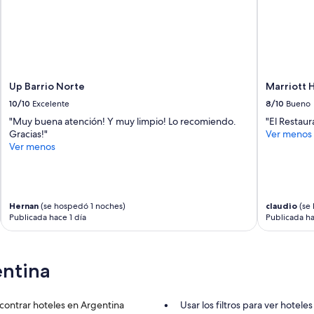
.
o
M
e
u
x
y
t
b
e
u
r
e
i
Up Barrio Norte
Marriott 
n
o
a
10/10
Excelente
8/10
Bueno
r
u
"
"Muy buena atención! Y muy limpio! Lo recomiendo.
"El Restau
b
Gracias!"
Ver menos
i
Ver menos
c
a
c
i
ó
Hernan
(se hospedó 1 noches)
claudio
(se 
n
Publicada hace 1 día
Publicada ha
y
e
l
entina
p
e
r
s
contrar hoteles en Argentina
Usar los filtros para ver hotele