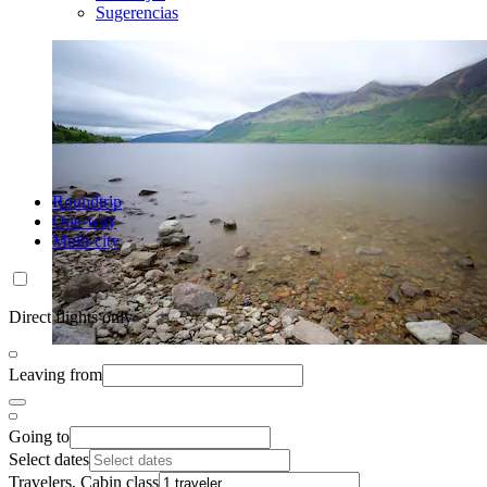
Sugerencias
Roundtrip
One-way
Multi-city
Direct flights only
Leaving from
Going to
Select dates
Travelers, Cabin class