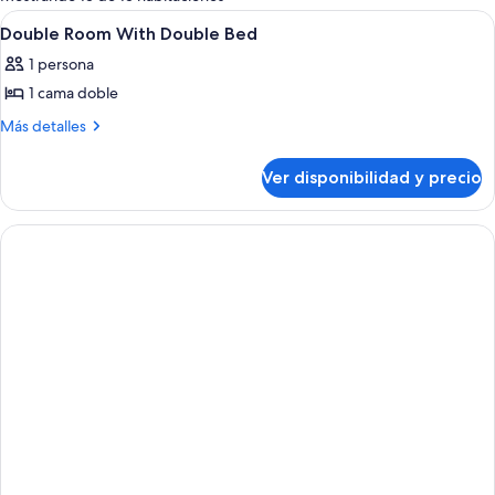
las
Ver
Ropa de cama de alta calidad, colchon
5
Double Room With Double Bed
habitaciones
todas
1 persona
las
1 cama doble
fotos
de
Más
Más detalles
detalles
Double
sobre
Room
Ver disponibilidad y precio
Double
With
Room
Double
With
Double
Bed
Bed