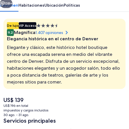
138+
Resumen
Habitaciones
Ubicación
Políticas
Propiedad
De lujo
VIP Access
de
Magnífica
1.407 opiniones
9,2
4.5
Elegancia histórica en el centro de Denver
estrellas
Elegante y clásico, este histórico hotel boutique
ofrece una escapada serena en medio del vibrante
centro de Denver. Disfruta de un servicio excepcional,
Interior
habitaciones elegantes y un acogedor salón, todo ello
a poca distancia de teatros, galerías de arte y los
mejores sitios para comer.
El
US$ 139
precio
US$ 196 en total
actual
impuestos y cargos incluidos
es
30 ago. - 31 ago.
de
Servicios principales
US$ 139