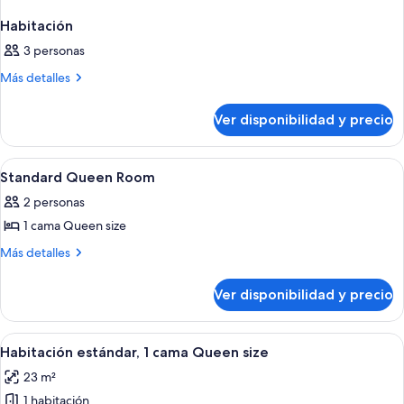
Habitación
3 personas
Más
Más detalles
detalles
sobre
Ver disponibilidad y precio
Habitación
Ver
Una habitación de hotel con cama, escrit
4
Standard Queen Room
todas
2 personas
las
1 cama Queen size
fotos
de
Más
Más detalles
detalles
Standard
sobre
Queen
Ver disponibilidad y precio
Standard
Room
Queen
Room
Ver
Ropa de cama de alta calidad, colchon
4
Habitación estándar, 1 cama Queen size
todas
23 m²
las
1 habitación