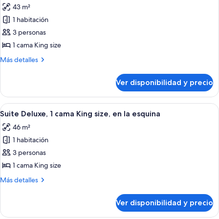
Queen
43 m²
size
las
1 habitación
fotos
de
3 personas
Habitación
1 cama King size
Deluxe,
Más
Más detalles
1
detalles
cama
sobre
Ver disponibilidad y precio
Habitación
King
Deluxe,
size
1
Ver
Ropa de cama de alta calidad, colchon
2
cama
Suite Deluxe, 1 cama King size, en la esquina
todas
King
46 m²
size
las
1 habitación
fotos
de
3 personas
Suite
1 cama King size
Deluxe,
Más
Más detalles
1
detalles
cama
sobre
Ver disponibilidad y precio
Suite
King
Deluxe,