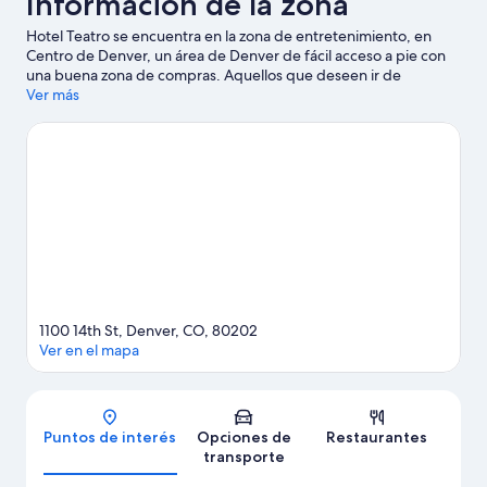
Información de la zona
Hotel Teatro se encuentra en la zona de entretenimiento, en
Centro de Denver, un área de Denver de fácil acceso a pie con
una buena zona de compras. Aquellos que deseen ir de
compras pueden visitar Larimer Square y 16th Street, mientras
Ver más
que quienes quieran conocer los puntos de interés más famosos
del área pueden ir a Boettcher Concert Hall y Teatro Denver
Center for the Performing Arts. ¿Quieres asistir a un evento o
partido? Échale un vistazo al calendario de actividades de
Estadio Ball Arena o Coors Field. Diviértete en las montañas con
pistas de ski cross-country y pistas de ski alpino, o prueba otras
actividades al aire libre, como paseos con raquetas de nieve y
moto de nieve. A los huéspedes les encanta la ubicación
céntrica de este hotel.
Visitar nuestra guía de viaje de Denver
1100 14th St, Denver, CO, 80202
Ver en el mapa
Mapa
Puntos de interés
Opciones de
Restaurantes
transporte