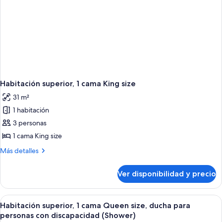
Habitación superior, 1 cama King size
31 m²
1 habitación
3 personas
1 cama King size
Más
Más detalles
detalles
sobre
Ver disponibilidad y precio
Habitación
superior,
1
Ver
Una cama con cabecera capitonada, r
1
cama
Habitación superior, 1 cama Queen size, ducha para
todas
King
personas con discapacidad (Shower)
size