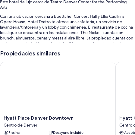
Este hotel de lujo cerca de Teatro Denver Center for the Performing
Arts
Con una ubicación cercana a Boettcher Concert Hall y Ellie Caulkins
Opera House, Hotel Teatro te ofrece una cafetería, un servicio de
lavandería/tintorería y un lobby con chimenea. El restaurante de cocina
local que se encuentra en las instalaciones, The Nickel, cuenta con
brunch, almuerzos, cenas y mesas al aire libre. La propiedad cuenta con
un bar, una sala de fitness abierta las 24 horas y wifi gratis en las áreas
comunes para todos los huéspedes.
Propiedades similares
Se incluyen los siguientes beneficios adicionales:
Hyatt Place Denver Downtown
Hyatt C
Desayuno a la carta con cargo, uso gratuito de bicicletas y valet
parking con cargo
Traslados por la zona, un punto de carga para vehículos eléctricos y
organización de bodas
Salas de reuniones, un ascensor y un salón de eventos
Los huéspedes dejan muy buenas opiniones sobre las opciones para
comer, la ubicación céntrica y la atención del personal
Hyatt
Hyatt
Hyatt Place Denver Downtown
Hyatt 
Características de las habitaciones
Place
Centric
Centro de Denver
Centro 
Las 110 habitaciones están decoradas de manera individual y ofrecen
Denver
Downto
Piscina
Desayuno incluido
Acept
comodidades como ropa de cama de alta calidad y cajas de seguridad
Downtown
Denver