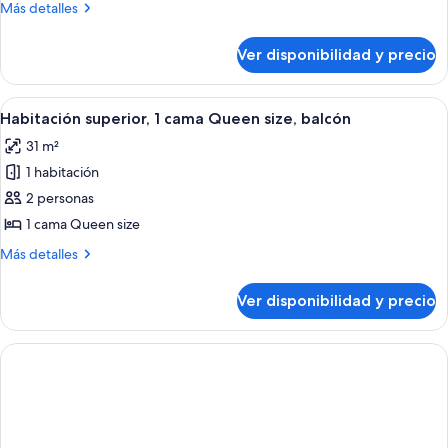
Más
Más detalles
cama
detalles
King
sobre
Ver disponibilidad y precio
Habitación,
size
1
cama
Ver
Una bañera llena de burbujas, un cabe
1
King
Habitación superior, 1 cama Queen size, balcón
todas
size
31 m²
las
1 habitación
fotos
de
2 personas
Habitación
1 cama Queen size
superior,
Más
Más detalles
1
detalles
cama
sobre
Ver disponibilidad y precio
Habitación
Queen
superior,
size,
1
balcón
cama
Queen
size,
balcón