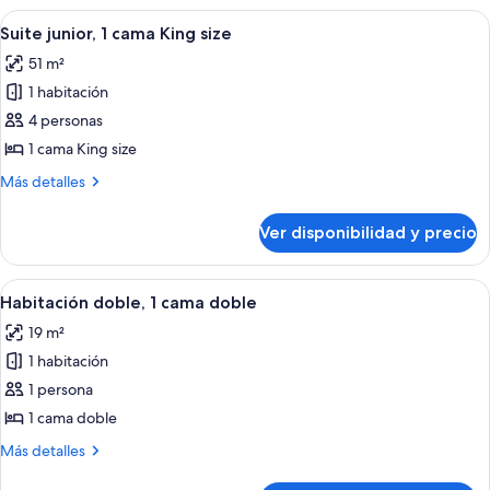
size,
1
Ver
Habitación de hotel con cabecera capi
en
2
cama
Suite junior, 1 cama King size
todas
King
la
51 m²
size,
las
esquina
en
1 habitación
fotos
la
de
4 personas
esquina
Suite
1 cama King size
junior,
Más
Más detalles
1
detalles
cama
sobre
Ver disponibilidad y precio
Suite
King
junior,
size
1
Ver
Ropa de cama de alta calidad, colchon
2
cama
Habitación doble, 1 cama doble
todas
King
19 m²
size
las
1 habitación
fotos
de
1 persona
Habitación
1 cama doble
doble,
Más
Más detalles
1
detalles
sobre