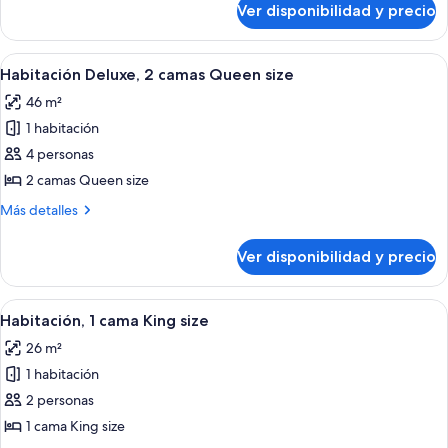
cama
Ver disponibilidad y precio
Habitación
doble
doble,
1
Ver
Una bañera llena de burbujas, un cabe
1
cama
Habitación Deluxe, 2 camas Queen size
todas
doble
46 m²
las
1 habitación
fotos
de
4 personas
Habitación
2 camas Queen size
Deluxe,
Más
Más detalles
2
detalles
camas
sobre
Ver disponibilidad y precio
Habitación
Queen
Deluxe,
size
2
Ver
Ropa de cama de alta calidad, colchon
3
camas
Habitación, 1 cama King size
todas
Queen
26 m²
size
las
1 habitación
fotos
de
2 personas
Habitación,
1 cama King size
1