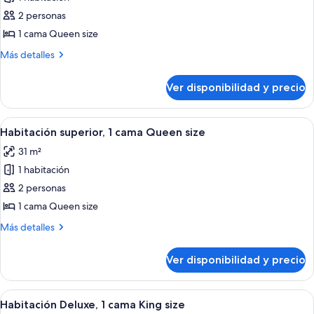
fotos
de
2 personas
Habitación
1 cama Queen size
estándar,
Más
Más detalles
1
detalles
cama
sobre
Ver disponibilidad y precio
Habitación
Queen
estándar,
size
1
Ver
Ropa de cama de alta calidad, colchon
7
cama
Habitación superior, 1 cama Queen size
todas
Queen
31 m²
size
las
1 habitación
fotos
de
2 personas
Habitación
1 cama Queen size
superior,
Más
Más detalles
1
detalles
cama
sobre
Ver disponibilidad y precio
Habitación
Queen
superior,
size
1
Ver
Una bañera llena de burbujas, un cabe
1
cama
Habitación Deluxe, 1 cama King size
todas