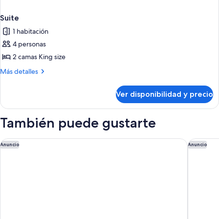
Suite
1 habitación
4 personas
2 camas King size
Más
Más detalles
detalles
sobre
Ver disponibilidad y precio
Suite
También puede gustarte
The Westin Westminster
Holiday 
Anuncio
Anuncio