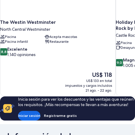
The Westin Westminster
Holiday 
Rock by
North Central Westminster
Castle Ro
Piscina
Acepta mascotas
Piscina infantil
Restaurante
Piscina
Desayuno
8.8
Excelente
8,8
de
1.140 opiniones
10,
9.0
Magní
9,0
Excelente,
de
1.005 
1.140
10,
El
US$ 118
opiniones
Magnífico
precio
US$ 133 en total
1.005
actual
impuestos y cargos incluidos
opiniones
es
21 ago. - 22 ago.
de
Inicia sesión para ver los descuentos y las ventajas que reúnen
US$ 118
los requisitos. ¡Más recompensas te llevan a más aventuras!
Iniciar sesión
Registrarme gratis