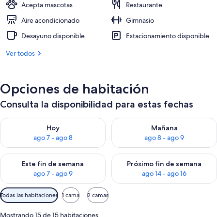
Acepta mascotas
Restaurante
Aire acondicionado
Gimnasio
Desayuno disponible
Estacionamiento disponible
Ver todos
Opciones de habitación
Consulta la disponibilidad para estas fechas
Consulta la disponibilidad para hoy ago 7 - ago 8
Consulta la disponibilidad pa
Hoy
Mañana
ago 7 - ago 8
ago 8 - ago 9
Consulta la disponibilidad para este fin de semana ago 7 - ag
Consulta la disponibilidad par
Este fin de semana
Próximo fin de semana
ago 7 - ago 9
ago 14 - ago 16
Filtros
Todas las habitaciones
1 cama
2 camas
disponibles
para
Mostrando 15 de 15 habitaciones