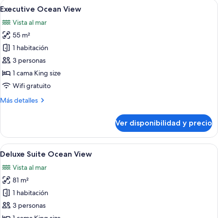
Ver
Habitación de hotel con una cama gran
5
View
Executive Ocean View
todas
Twin
Vista al mar
las
55 m²
fotos
de
1 habitación
Executive
3 personas
Ocean
1 cama King size
View
Wifi gratuito
Más
Más detalles
detalles
sobre
Ver disponibilidad y precio
Executive
Ocean
View
Ver
Habitación de hotel con cama, televiso
5
Deluxe Suite Ocean View
todas
Vista al mar
las
81 m²
fotos
de
1 habitación
Deluxe
3 personas
Suite