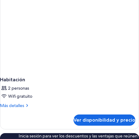
Habitación
2 personas
Wifi gratuito
Más
Más detalles
detalles
sobre
Ver disponibilidad y precio
Habitación
Inicia sesión para ver los descuentos y las ventajas que reúnen