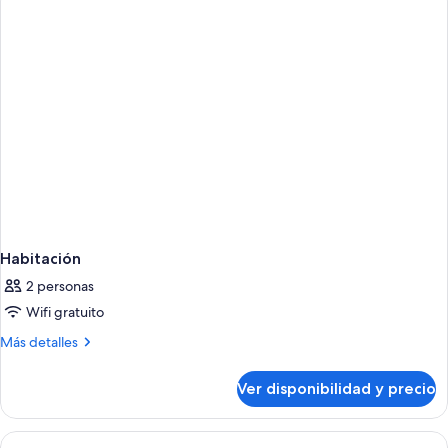
Habitación
2 personas
Wifi gratuito
Más
Más detalles
detalles
sobre
Ver disponibilidad y precio
Habitación