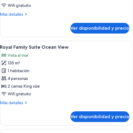
Suite
Wifi gratuito
Ocean
Más
Más detalles
View
detalles
sobre
Ver disponibilidad y precio
Sanur
Family
Suite
Ver
Habitación de hotel con una cama gran
6
Ocean
Royal Family Suite Ocean View
todas
View
Vista al mar
las
135 m²
fotos
de
1 habitación
Royal
4 personas
Family
2 camas King size
Suite
Wifi gratuito
Ocean
Más
Más detalles
View
detalles
sobre
Ver disponibilidad y precio
Royal
Family
Suite