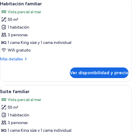
Ver
4
2
Habitación familiar
todas
camas
Vista parcial al mar
individuales
las
55 m²
fotos
de
1 habitación
Habitación
3 personas
familiar
1 cama King size y 1 cama individual
Wifi gratuito
Más
Más detalles
detalles
sobre
Ver disponibilidad y precio
Habitación
familiar
Ver
Habitación de hotel con una cama gran
4
Suite familiar
todas
Vista parcial al mar
las
55 m²
fotos
de
1 habitación
Suite
3 personas
familiar
1 cama King size y 1 cama individual