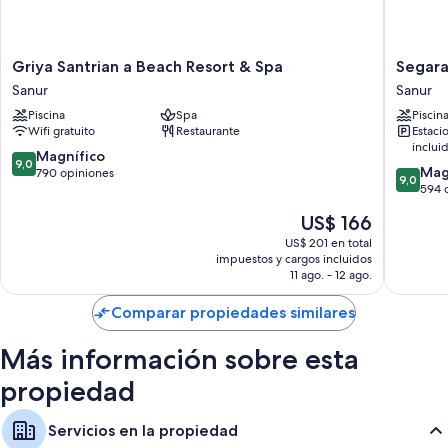
comidas local
Características de las habitaciones
Griya
Segara
Griya Santrian a Beach Resort & Spa
Segara
Las 273 habitaciones ofrecen comodidades como servicio a la habitación
Santrian
Village
Sanur
Sanur
las 24 horas y balcones amueblados. Además, brindan beneficios como
a
Hotel
Piscina
Spa
Piscin
aire acondicionado y batas.
Beach
Sanur
Wifi gratuito
Restaurante
Estaci
Resort
También se incluyen los siguientes servicios adicionales:
inclui
&
9.0
Magnífico
9,0
9.0
Spa
Mag
de
790 opiniones
Baños con secadores de pelo y shampoo
9,0
de
Sanur
594 
10,
Smart TV de 55 pulgadas con canales de televisión vía satélite
10,
Magnífico,
El
US$ 166
Magnífi
790
Armarios o vestidores, teteras/pavas eléctricas y servicio de limpieza
precio
594
US$ 201 en total
opiniones
diario
actual
impuestos y cargos incluidos
opinion
es
11 ago. - 12 ago.
de
US$ 166
Comparar propiedades similares
Más información sobre esta
propiedad
Servicios en la propiedad