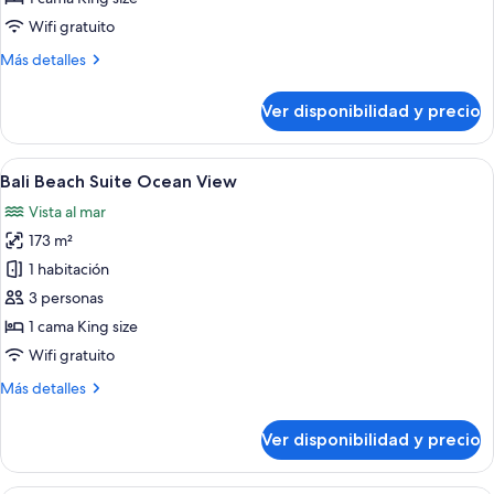
Ocean
Wifi gratuito
View
Más
Más detalles
detalles
sobre
Ver disponibilidad y precio
Royal
Suite
Ocean
Ver
Caja de seguridad en la habitación y es
7
View
Bali Beach Suite Ocean View
todas
Vista al mar
las
173 m²
fotos
de
1 habitación
Bali
3 personas
Beach
1 cama King size
Suite
Wifi gratuito
Ocean
Más
Más detalles
View
detalles
sobre
Ver disponibilidad y precio
Bali
Beach
Suite