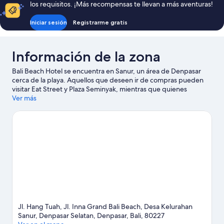
los requisitos. ¡Más recompensas te llevan a más aventuras!
Iniciar sesión
Registrarme gratis
Información de la zona
Bali Beach Hotel se encuentra en Sanur, un área de Denpasar
cerca de la playa. Aquellos que deseen ir de compras pueden
visitar Eat Street y Plaza Seminyak, mientras que quienes
quieran apreciar la belleza natural del área pueden ir a Playa
Ver más
Sanur y Bosque de monos de Ubud. También vale la pena
conocer Parque acuático Waterbom Bali y Parque Safari y
Marino de Bali.
Visitar nuestra guía de viaje de Denpasar
Jl. Hang Tuah, Jl. Inna Grand Bali Beach, Desa Kelurahan
Sanur, Denpasar Selatan, Denpasar, Bali, 80227