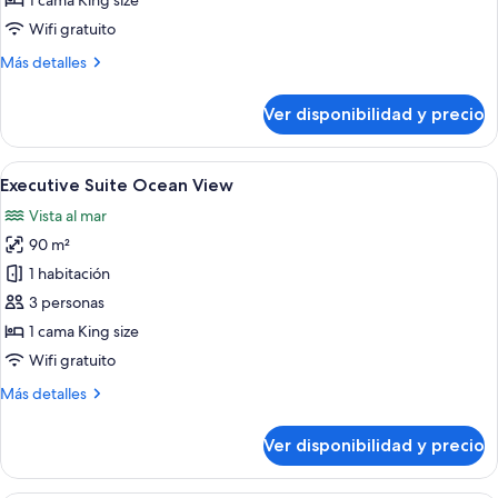
1 cama King size
Ocean
Wifi gratuito
View
Más
Más detalles
detalles
sobre
Ver disponibilidad y precio
Deluxe
Suite
Ocean
Ver
Una habitación de hotel moderna con u
5
View
Executive Suite Ocean View
todas
Vista al mar
las
90 m²
fotos
de
1 habitación
Executive
3 personas
Suite
1 cama King size
Ocean
Wifi gratuito
View
Más
Más detalles
detalles
sobre
Ver disponibilidad y precio
Executive
Suite
Ocean