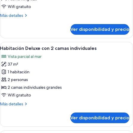
Room
Wifi gratuito
Más
Más detalles
detalles
sobre
Ver disponibilidad y precio
Deluxe
King
Room
Ver
Habitación de hotel con dos camas, un e
4
Habitación Deluxe con 2 camas individuales
todas
Vista parcial al mar
las
37 m²
fotos
de
1 habitación
Habitación
2 personas
Deluxe
2 camas individuales grandes
con
Wifi gratuito
2
Más
Más detalles
camas
detalles
individuales
sobre
Ver disponibilidad y precio
Habitación
Deluxe
con
Caja de seguridad en la habitación y es