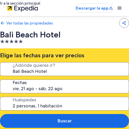
Ir a la sección principal
Descargar la app
Ver todas las propiedades
Bali Beach Hotel
Propiedad
de
5.0
Elige las fechas para ver precios
estrellas
¿Adónde quieres ir?
Fechas
Huéspedes
Buscar