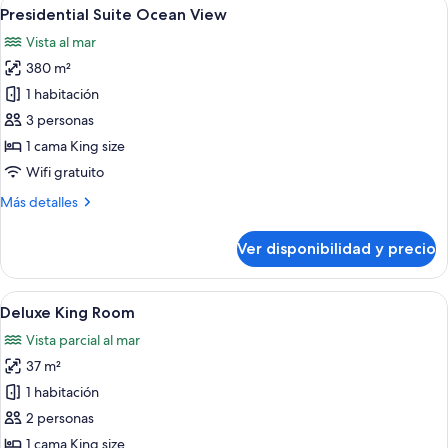
Ver
Una habitación de hotel moderna con 
11
Ocean
Presidential Suite Ocean View
todas
View
Vista al mar
las
380 m²
fotos
de
1 habitación
Presidential
3 personas
Suite
1 cama King size
Ocean
Wifi gratuito
View
Más
Más detalles
detalles
sobre
Ver disponibilidad y precio
Presidential
Suite
Ocean
Ver
Habitación de hotel con una cama grand
4
View
Deluxe King Room
todas
Vista parcial al mar
las
37 m²
fotos
de
1 habitación
Deluxe
2 personas
King
1 cama King size