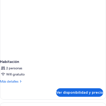
Ocean
View
Habitación
2 personas
Wifi gratuito
Más
Más detalles
detalles
sobre
Ver disponibilidad y precio
Habitación