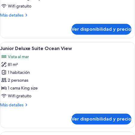
Wifi gratuito
Más
Más detalles
detalles
sobre
Ver disponibilidad y precio
Suite
familiar
Ver
Habitación de hotel con una cama grande
4
Junior Deluxe Suite Ocean View
todas
Vista al mar
las
81 m²
fotos
de
1 habitación
Junior
2 personas
Deluxe
1 cama King size
Suite
Wifi gratuito
Ocean
Más
Más detalles
View
detalles
sobre
Ver disponibilidad y precio
Junior
Deluxe
Suite
Ver
Una habitación de hotel moderna con u