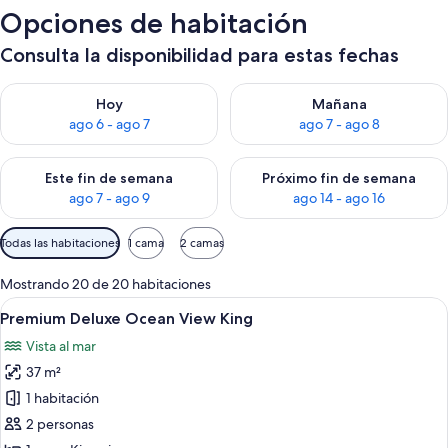
Opciones de habitación
Consulta la disponibilidad para estas fechas
Consulta la disponibilidad para hoy ago 6 - ago 7
Consulta la disponibilidad pa
Hoy
Mañana
ago 6 - ago 7
ago 7 - ago 8
Consulta la disponibilidad para este fin de semana ago 7 - ag
Consulta la disponibilidad par
Este fin de semana
Próximo fin de semana
ago 7 - ago 9
ago 14 - ago 16
Filtros
Todas las habitaciones
1 cama
2 camas
disponibles
para
Mostrando 20 de 20 habitaciones
las
Ver
Una habitación de hotel moderna con 
5
Premium Deluxe Ocean View King
habitaciones
todas
Vista al mar
las
37 m²
fotos
de
1 habitación
Premium
2 personas
Deluxe