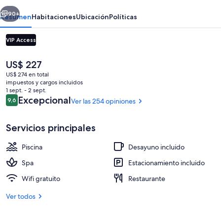
erior
Siguiente
90+
Resumen
Habitaciones
Ubicación
Políticas
VIP Access
El
US$ 227
precio
US$ 274 en total
actual
impuestos y cargos incluidos
es
1 sept. - 2 sept.
de
Opiniones
Excepcional
9,6
Ver las 254 opiniones
9,6 de 10
US$ 227
Caja de seguridad en la habitación y es
Servicios principales
Piscina
Desayuno incluido
Spa
Estacionamiento incluido
Wifi gratuito
Restaurante
Ver todos