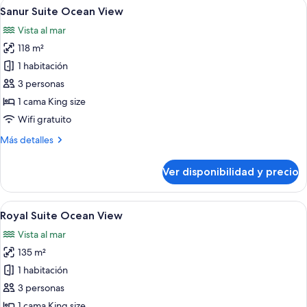
Ver
Amplia habitación de hotel con una ca
5
View
Sanur Suite Ocean View
todas
Vista al mar
las
118 m²
fotos
de
1 habitación
Sanur
3 personas
Suite
1 cama King size
Ocean
Wifi gratuito
View
Más
Más detalles
detalles
sobre
Ver disponibilidad y precio
Sanur
Suite
Ocean
Ver
Amplia habitación de hotel con una ca
7
View
Royal Suite Ocean View
todas
Vista al mar
las
135 m²
fotos
de
1 habitación
Royal
3 personas
Suite
1 cama King size