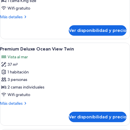
1 cama King size
Ocean
Wifi gratuito
View
Más
Más detalles
King
detalles
sobre
Ver disponibilidad y precio
Premium
Deluxe
Ocean
Ver
Habitación de hotel con dos camas, un e
4
View
Premium Deluxe Ocean View Twin
todas
King
Vista al mar
las
37 m²
fotos
de
1 habitación
Premium
3 personas
Deluxe
2 camas individuales
Ocean
Wifi gratuito
View
Más
Más detalles
Twin
detalles
sobre
Ver disponibilidad y precio
Premium
Deluxe
Ocean