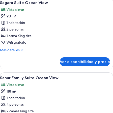
6
Ocean
Sagara Suite Ocean View
todas
View
Vista al mar
las
90 m²
fotos
de
1 habitación
Sagara
2 personas
Suite
1 cama King size
Ocean
Wifi gratuito
View
Más
Más detalles
detalles
sobre
Ver disponibilidad y precio
Sagara
Suite
Ocean
Ver
Una habitación de hotel moderna con 
6
View
Sanur Family Suite Ocean View
todas
Vista al mar
las
118 m²
fotos
de
1 habitación
Sanur
4 personas
Family
2 camas King size