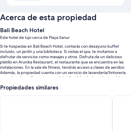
Acerca de esta propiedad
Bali Beach Hotel
Este hotel de lujo cerca de Playa Sanur
Si te hospedas en Bali Beach Hotel, contarás con desayuno buffet
incluido, un jardín y una biblioteca. Si visitas el spa, te invitamos a
disfrutar de servicios como masajes y otros. Disfruta de un delicioso
platillo en Arunika Restaurant, el restaurante que se encuentra en las
instalaciones. En la sala de fitness, tendrás acceso a clases de aeróbic.
Además, la propiedad cuenta con un servicio de lavandería/tintorería,
un centro de conferencias y un club infantil. Los huéspedes tendrán
acceso a wifi gratis en la habitación.
Propiedades similares
Se incluyen los siguientes beneficios adicionales:
Griya Santrian a Beach Resort & Spa
Segara V
Una piscina al aire libre
Estacionamiento gratis
Alquiler de bicicletas, un club infantil con cargo y recepción
disponible las 24 horas
Salas de reuniones, organización de bodas y servicio de entrega de