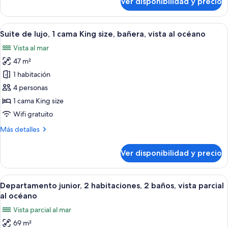
Ver disponibilidad y precio
Habitación
vista
Deluxe
al
con
Ver
Una habitación de hotel moderna con 
océano
6
2
Suite de lujo, 1 cama King size, bañera, vista al océano
todas
camas
Vista al mar
individuales,
las
balcón,
47 m²
fotos
vista
de
1 habitación
al
Suite
océano
4 personas
de
1 cama King size
lujo,
Wifi gratuito
1
Más
Más detalles
cama
detalles
King
sobre
Ver disponibilidad y precio
size,
Suite
de
bañera,
lujo,
Ver
Una sala de estar moderna con sofá, m
vista
6
1
Departamento junior, 2 habitaciones, 2 baños, vista parcial
todas
al
cama
al océano
King
las
océano
Vista parcial al mar
size,
fotos
bañera,
69 m²
de