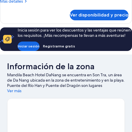
Más
Más detalles
Twin
detalles
sobre
Room
Ver disponibilidad y precio
Deluxe
With
Twin
Bathtub
Room
Inicia sesión para ver los descuentos y las ventajas que reúnen
With
los requisitos. ¡Más recompensas te llevan a más aventuras!
Bathtub
Iniciar sesión
Registrarme gratis
Información de la zona
Mandila Beach Hotel DaNang se encuentra en Son Tra, un área
de Da Nang ubicada en la zona de entretenimiento y en la playa.
Puente del Río Han y Puente del Dragón son lugares
emblemáticos, y los turistas que quieran ir de compras pueden
Ver más
visitar Mercado Han y Área comercial nocturna Helio. También
puedes darte una vuelta por Playa de My Khe y Museo de
Escultura Cham.
Visitar nuestra guía de viaje de Da Nang