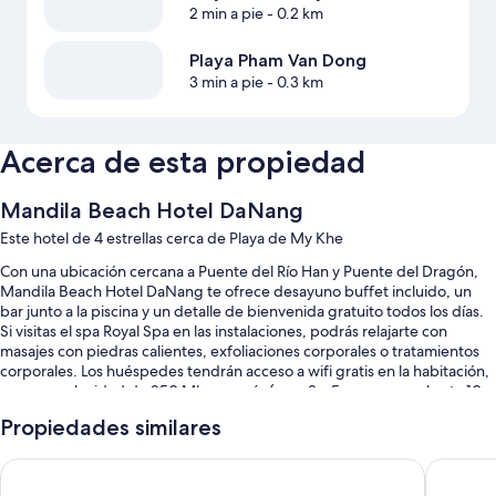
2 min a pie
- 0.2 km
Playa Pham Van Dong
3 min a pie
- 0.3 km
Acerca de esta propiedad
Mandila Beach Hotel DaNang
Este hotel de 4 estrellas cerca de Playa de My Khe
Con una ubicación cercana a Puente del Río Han y Puente del Dragón,
Mandila Beach Hotel DaNang te ofrece desayuno buffet incluido, un
bar junto a la piscina y un detalle de bienvenida gratuito todos los días.
Si visitas el spa Royal Spa en las instalaciones, podrás relajarte con
masajes con piedras calientes, exfoliaciones corporales o tratamientos
corporales. Los huéspedes tendrán acceso a wifi gratis en la habitación,
con una velocidad de 250 Mbps o más (para 3 a 5 personas, o hasta 10
dispositivos). Además, la propiedad cuenta con 3 cafeterías y un servicio
Propiedades similares
de lavandería/tintorería.
También se incluyen los siguientes beneficios en este hotel:
Golden Lotus Luxury Hotel Da Nang
Sala Dan