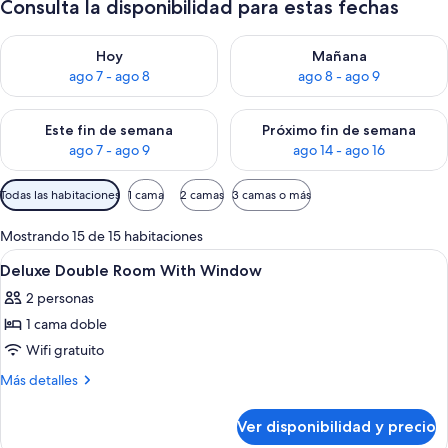
Consulta la disponibilidad para estas fechas
Consulta la disponibilidad para hoy ago 7 - ago 8
Consulta la disponibilidad pa
Hoy
Mañana
ago 7 - ago 8
ago 8 - ago 9
Consulta la disponibilidad para este fin de semana ago 7 - ag
Consulta la disponibilidad par
Este fin de semana
Próximo fin de semana
ago 7 - ago 9
ago 14 - ago 16
Filtros
Todas las habitaciones
1 cama
2 camas
3 camas o más
disponibles
para
Mostrando 15 de 15 habitaciones
las
Ver
Ropa de cama de alta calidad, colcho
4
Deluxe Double Room With Window
habitaciones
todas
2 personas
las
1 cama doble
fotos
de
Wifi gratuito
Deluxe
Más
Más detalles
Double
detalles
sobre
Room
Ver disponibilidad y precio
Deluxe
With