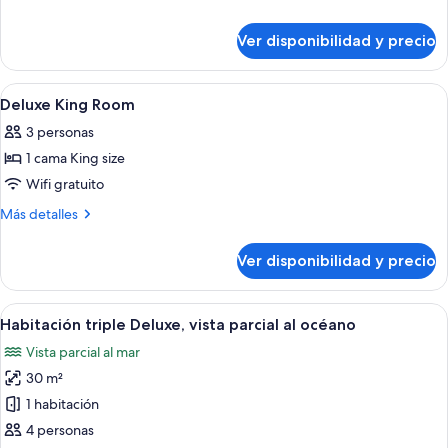
cocina,
detalles
vista
sobre
Ver disponibilidad y precio
Departamento
al
de
océano
lujo,
Ver
Ropa de cama de alta calidad, colcho
5
3
Deluxe King Room
todas
habitaciones,
3 personas
cocina,
las
vista
1 cama King size
fotos
al
de
Wifi gratuito
océano
Deluxe
Más
Más detalles
King
detalles
sobre
Room
Ver disponibilidad y precio
Deluxe
King
Room
Ver
Habitación de hotel con cama, escritorio
5
Habitación triple Deluxe, vista parcial al océano
todas
Vista parcial al mar
las
30 m²
fotos
de
1 habitación
Habitación
4 personas