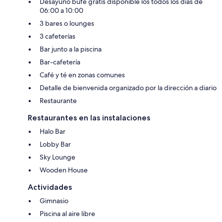
Desayuno bufé gratis disponible los todos los días de
06:00 a 10:00
3 bares o lounges
3 cafeterías
Bar junto a la piscina
Bar-cafetería
Café y té en zonas comunes
Detalle de bienvenida organizado por la dirección a diario
Restaurante
Restaurantes en las instalaciones
Halo Bar
Lobby Bar
Sky Lounge
Wooden House
Actividades
Gimnasio
Piscina al aire libre