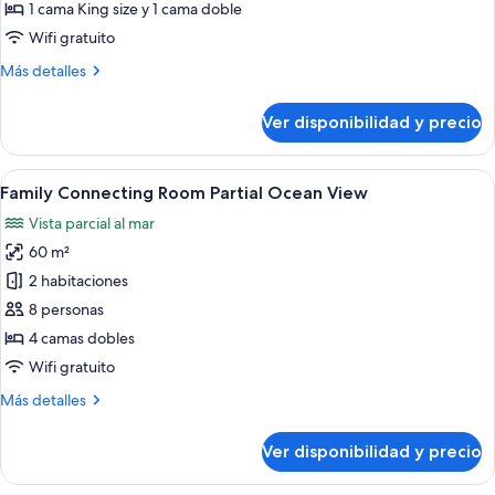
triple
1 cama King size y 1 cama doble
Deluxe,
Wifi gratuito
vista
Más
Más detalles
parcial
detalles
al
sobre
Ver disponibilidad y precio
océano
Habitación
triple
Deluxe,
Ver
Habitación de hotel con dos camas, un e
4
vista
Family Connecting Room Partial Ocean View
todas
parcial
Vista parcial al mar
al
las
océano
60 m²
fotos
de
2 habitaciones
Family
8 personas
Connecting
4 camas dobles
Room
Wifi gratuito
Partial
Más
Más detalles
Ocean
detalles
View
sobre
Ver disponibilidad y precio
Family
Connecting