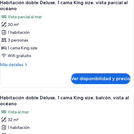
océano
5
2
Habitación doble Deluxe, 1 cama King size, vista parcial al
todas
camas
océano
individuales,
las
Vista parcial al mar
vista
fotos
parcial
30 m²
de
al
1 habitación
Habitación
océano
doble
3 personas
Deluxe,
1 cama King size
1
Wifi gratuito
cama
Más
Más detalles
King
detalles
size,
sobre
Ver disponibilidad y precio
Habitación
vista
doble
parcial
Deluxe,
Ver
Habitación de hotel moderna con una c
al
6
1
Habitación doble Deluxe, 1 cama King size, balcón, vista al
todas
océano
cama
océano
King
las
Vista al mar
size,
fotos
vista
32 m²
de
parcial
1 habitación
Habitación
al