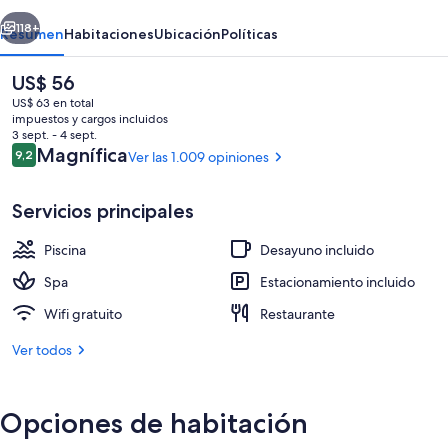
DaNang
erior
Siguiente
118+
Resumen
Habitaciones
Ubicación
Políticas
El
US$ 56
precio
US$ 63 en total
actual
impuestos y cargos incluidos
es
3 sept. - 4 sept.
de
Opiniones
Magnífica
9,2
Ver las 1.009 opiniones
9,2 de 10
US$ 56
Servicios principales
Una piscina al aire libre, sombrillas, sil
Piscina
Desayuno incluido
Spa
Estacionamiento incluido
Wifi gratuito
Restaurante
Ver todos
Opciones de habitación