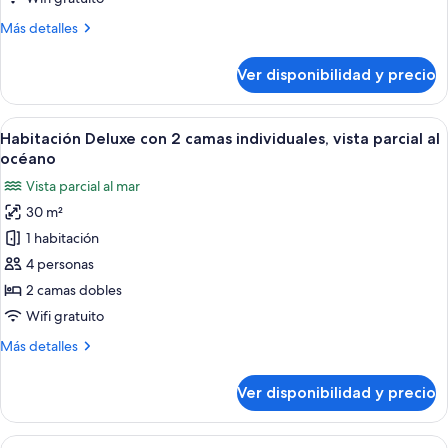
Deluxe,
Más
Más detalles
1
detalles
cama
sobre
Ver disponibilidad y precio
Habitación
King
doble
size
Deluxe,
Ver
Habitación de hotel con dos camas, un e
4
1
Habitación Deluxe con 2 camas individuales, vista parcial al
todas
cama
océano
King
las
Vista parcial al mar
size
fotos
30 m²
de
1 habitación
Habitación
Deluxe
4 personas
con
2 camas dobles
2
Wifi gratuito
camas
Más
Más detalles
individuales,
detalles
vista
sobre
Ver disponibilidad y precio
Habitación
parcial
Deluxe
al
con
Ver
Habitación de hotel con una cama grand