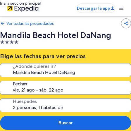
Ir a la sección principal
Descargar la app
Ver todas las propiedades
Mandila Beach Hotel DaNang
Propiedad
de
4.0
Elige las fechas para ver precios
estrellas
¿Adónde quieres ir?
Fechas
Huéspedes
Buscar