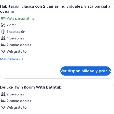
Room
Ver
Habitación de hotel con vista a la ciu
5
Partial
Habitación clásica con 2 camas individuales, vista parcial al
todas
Ocean
océano
View
las
Vista parcial al mar
fotos
29 m²
de
1 habitación
Habitación
clásica
4 personas
con
2 camas dobles
2
Wifi gratuito
camas
Más
Más detalles
individuales,
detalles
vista
sobre
Ver disponibilidad y precio
Habitación
parcial
clásica
al
con
Ver
Habitación de hotel con dos camas, un 
océano
4
2
Deluxe Twin Room With Bathtub
todas
camas
2 personas
individuales,
las
vista
2 camas dobles
fotos
parcial
de
Wifi gratuito
al
Deluxe
océano