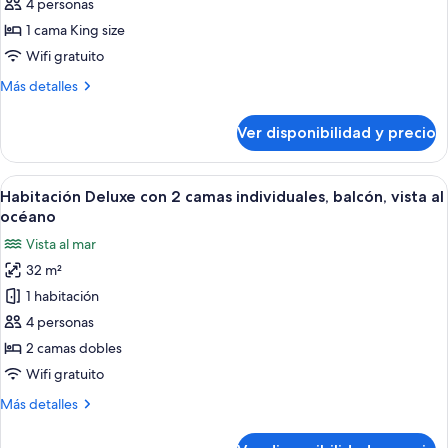
océano
doble
4 personas
Deluxe,
1 cama King size
1
Wifi gratuito
cama
Más
Más detalles
King
detalles
size,
sobre
Ver disponibilidad y precio
Habitación
balcón,
doble
vista
Deluxe,
Ver
Habitación de hotel con dos camas, sue
al
5
1
Habitación Deluxe con 2 camas individuales, balcón, vista al
todas
océano
cama
océano
King
las
Vista al mar
size,
fotos
balcón,
32 m²
de
vista
1 habitación
Habitación
al
océano
Deluxe
4 personas
con
2 camas dobles
2
Wifi gratuito
camas
Más
Más detalles
individuales,
detalles
balcón,
sobre