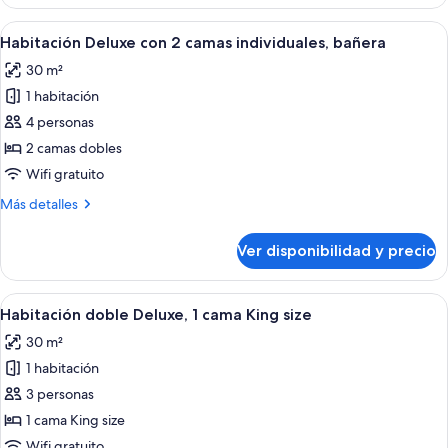
Double
Window
Room
Ver
Habitación de hotel con dos camas, un 
4
With
Habitación Deluxe con 2 camas individuales, bañera
todas
Window
30 m²
las
1 habitación
fotos
de
4 personas
Habitación
2 camas dobles
Deluxe
Wifi gratuito
con
Más
Más detalles
2
detalles
camas
sobre
Ver disponibilidad y precio
Habitación
individuales,
Deluxe
bañera
con
Ver
Una habitación de hotel con cama, escri
4
2
Habitación doble Deluxe, 1 cama King size
todas
camas
30 m²
individuales,
las
bañera
1 habitación
fotos
de
3 personas
Habitación
1 cama King size
doble
Wifi gratuito