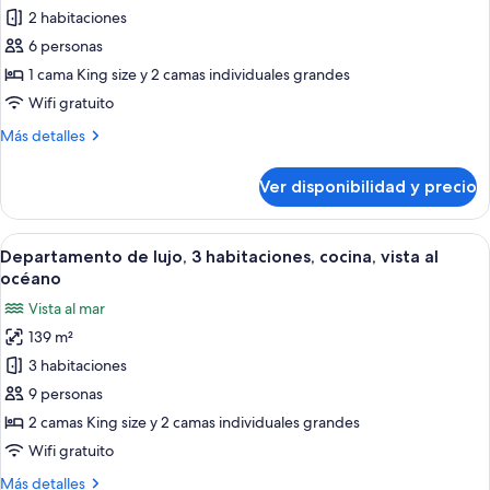
vista
2 habitaciones
Departamento
al
océano
junior,
6 personas
2
1 cama King size y 2 camas individuales grandes
habitaciones,
Wifi gratuito
2
Más
Más detalles
baños,
detalles
vista
sobre
Ver disponibilidad y precio
Departamento
parcial
junior,
al
2
Ver
Un comedor moderno con una mesa de cri
océano
11
habitaciones,
Departamento de lujo, 3 habitaciones, cocina, vista al
todas
2
océano
baños,
las
Vista al mar
vista
fotos
parcial
139 m²
de
al
3 habitaciones
Departamento
océano
de
9 personas
lujo,
2 camas King size y 2 camas individuales grandes
3
Wifi gratuito
habitaciones,
Más
Más detalles