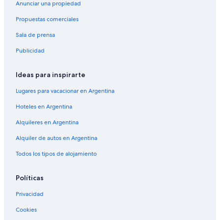
Anunciar una propiedad
a
l
p
a
Propuestas comerciales
á
p
g
á
Sala de prensa
i
g
Publicidad
n
i
a
n
d
a
Ideas para inspirarte
e
d
I
e
Lugares para vacacionar en Argentina
C
H
a
o
Hoteles en Argentina
l
t
Alquileres en Argentina
a
e
n
l
Alquiler de autos en Argentina
c
D
h
i
Todos los tipos de alojamiento
i
n
C
o
o
Políticas
u
n
Privacidad
t
Cookies
r