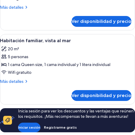
cuádruple
Más
Más detalles
Deluxe,
detalles
vista
sobre
Ver disponibilidad y precio
Habitación
al
cuádruple
mar
Deluxe,
Ver
Habitación de hotel con una cama gra
4
vista
Habitación familiar, vista al mar
todas
al
20 m²
mar
las
5 personas
fotos
de
1 cama Queen size, 1 cama individual y 1 litera individual
Habitación
Wifi gratuito
familiar,
Más
Más detalles
vista
detalles
al
sobre
Ver disponibilidad y precio
Habitación
mar
familiar,
vista
Inicia sesión para ver los descuentos y las ventajas que reúnen
al
los requisitos. ¡Más recompensas te llevan a más aventuras!
mar
Iniciar sesión
Registrarme gratis