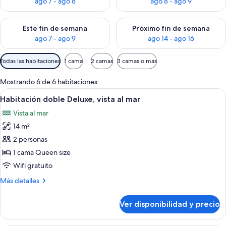
ago 7 - ago 8
ago 8 - ago 9
Consulta la disponibilidad para este fin de semana ago 7 - ag
Consulta la disponibilidad par
Este fin de semana
Próximo fin de semana
ago 7 - ago 9
ago 14 - ago 16
Filtros
Todas las habitaciones
1 cama
2 camas
3 camas o más
disponibles
para
Mostrando 6 de 6 habitaciones
las
Ver
Habitación de hotel con cama, mesita d
4
Habitación doble Deluxe, vista al mar
habitaciones
todas
Vista al mar
las
14 m²
fotos
de
2 personas
Habitación
1 cama Queen size
doble
Wifi gratuito
Deluxe,
Más
Más detalles
vista
detalles
al
sobre
Ver disponibilidad y precio
Habitación
mar
doble
Deluxe,