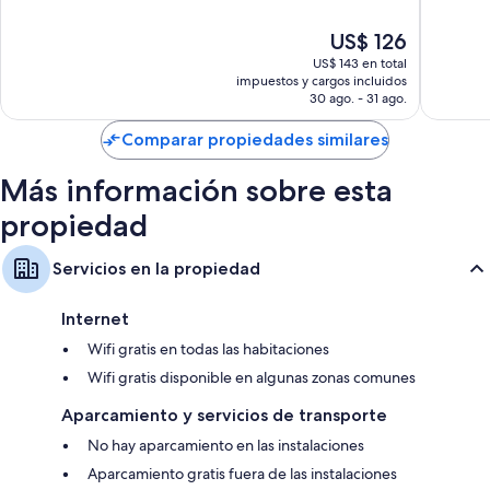
Baños con duchas y bidets
Tronto
Tronto
10,
10,
Magnífico,
Excelent
Televisiones de pantalla plana de 32 pulgadas con canales de
El
US$ 126
397
254
televisión por cable
precio
US$ 143 en total
opiniones
opinion
actual
Servicio de limpieza diario y escritorios
impuestos y cargos incluidos
es
30 ago. - 31 ago.
de
US$ 126
Comparar propiedades similares
Más información sobre esta
propiedad
Servicios en la propiedad
Internet
Wifi gratis en todas las habitaciones
Wifi gratis disponible en algunas zonas comunes
Aparcamiento y servicios de transporte
No hay aparcamiento en las instalaciones
Aparcamiento gratis fuera de las instalaciones