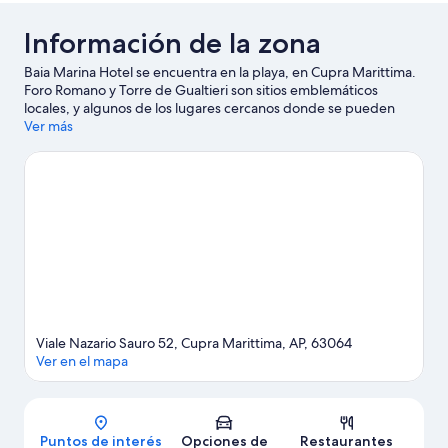
Información de la zona
Baia Marina Hotel se encuentra en la playa, en Cupra Marittima.
Foro Romano y Torre de Gualtieri son sitios emblemáticos
locales, y algunos de los lugares cercanos donde se pueden
hacer actividades incluyen Cossignani L.E. Tempo y Puerto de
Ver más
San Benedetto del Tronto. También vale la pena conocer Museo
Malacológico Piceno y Museo del Mar. En la zona puedes
practicar actividades como windsurf, o disfrutar del aire libre
mientras haces caminatas o ciclismo en senderos.
Visitar nuestra
guía de viaje de Cupra Marittima
Viale Nazario Sauro 52, Cupra Marittima, AP, 63064
Ver en el mapa
Mapa
Puntos de interés
Opciones de
Restaurantes