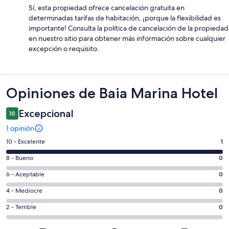
Sí, esta propiedad ofrece cancelación gratuita en
determinadas tarifas de habitación, ¡porque la flexibilidad es
importante! Consulta la política de cancelación de la propiedad
en nuestro sitio para obtener más información sobre cualquier
excepción o requisito.
Opiniones
Opiniones de Baia Marina Hotel
Excepcional
10
1 opinión
Evaluación:
10 - Excelente
1
10
Evaluación:
8 - Bueno
0
-
8
Excelente.
Evaluación:
6 - Aceptable
0
-
1
6
Bueno.
Evaluación:
4 - Mediocre
0
de
-
0
4
1
Aceptable.
Evaluación:
2 - Terrible
0
de
-
opiniones
0
2
1
Mediocre.
de