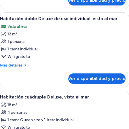
Ver disponibilidad y precio
Habitación
al
triple
mar
Deluxe,
Ver
Una cama bien hecha con sábanas blanc
4
vista
Habitación doble Deluxe de uso individual, vista al mar
todas
al
Vista al mar
mar
las
13 m²
fotos
de
1 persona
Habitación
1 cama individual
doble
Wifi gratuito
Deluxe
Más
Más detalles
de
detalles
uso
sobre
Ver disponibilidad y precio
Habitación
individual,
doble
vista
Deluxe
Ver
Habitación de hotel con literas, una 
al
4
de
Habitación cuádruple Deluxe, vista al mar
todas
mar
uso
18 m²
individual,
las
vista
4 personas
fotos
al
de
1 cama Queen size y 1 litera individual
mar
Habitación
Wifi gratuito