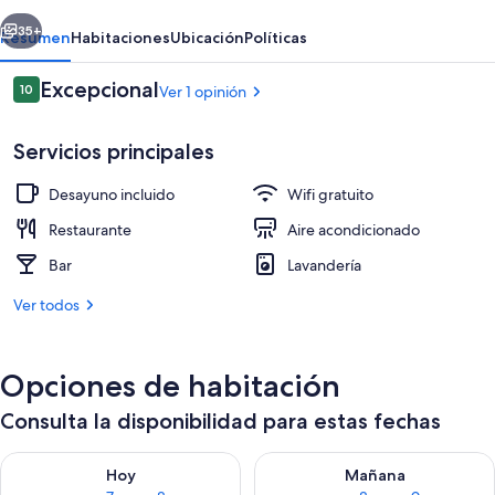
erior
Siguiente
35+
Resumen
Habitaciones
Ubicación
Políticas
Opiniones
Excepcional
10
Ver 1 opinión
10 de 10
Servicios principales
Desayuno incluido
Wifi gratuito
Restaurante
Aire acondicionado
Bar
Lavandería
Vista desde la propiedad
Ver todos
Opciones de habitación
Consulta la disponibilidad para estas fechas
Consulta la disponibilidad para hoy ago 7 - ago 8
Consulta la disponibilidad pa
Hoy
Mañana