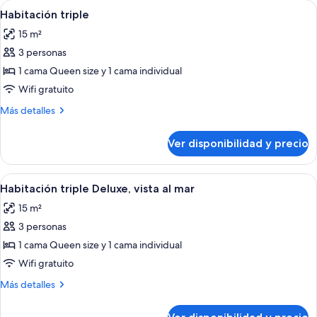
Ver
Habitación de hotel con cama, una cama
4
vista
Habitación triple
todas
al
15 m²
mar
las
3 personas
fotos
de
1 cama Queen size y 1 cama individual
Habitación
Wifi gratuito
triple
Más
Más detalles
detalles
sobre
Ver disponibilidad y precio
Habitación
triple
Ver
Una habitación de hotel con dos camas,
4
Habitación triple Deluxe, vista al mar
todas
15 m²
las
3 personas
fotos
de
1 cama Queen size y 1 cama individual
Habitación
Wifi gratuito
triple
Más
Más detalles
Deluxe,
detalles
vista
sobre