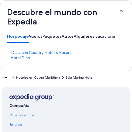
Descubre el mundo con
Expedia
Hospedaje
Vuelos
Paquetes
Autos
Alquileres vacacionales
Activ
E
I Calanchi Country Hotel & Resort
n
E
Hotel Dino
l
n
a
l
c
a
Hoteles en Cupra Marittima
Baia Marina Hotel
e
c
p
e
a
p
r
a
a
r
a
a
Compañía
b
a
Quiénes somos
r
b
i
r
Empleo
r
i
l
r