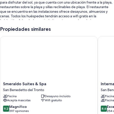
para disfrutar del sol, ya que cuenta con una ubicación frente a la playa,
restaurantes sobre la playa y sillas reclinables de playa. El restaurante
que se encuentra en las instalaciones ofrece desayunos, almuerzos y
cenas. Todos los huéspedes tendrán acceso a wifi gratis en la
habitación. Además, la propiedad cuenta con un área de juegos para
niños y lavandería.
Propiedades similares
También encontrarás los siguientes beneficios:
Smeraldo Suites & Spa
Internati
Alquiler de bicicletas, sombrillas y asistencia turística y para la
compra de entradas
Servicios de concierge, resguardo de equipaje y áreas para no
fumadores
Una caja de seguridad en la recepción, toallas de playa y un
ascensor
Características de las habitaciones
Smeraldo
Internat
Smeraldo Suites & Spa
Intern
En Baia Marina Hotel, todas las habitaciones tienen atenciones como
Suites
Hotel
San Benedetto del Tronto
San Ben
aire acondicionado. También brindan servicios como wifi gratis y cajas
&
&
de seguridad.
Piscina
Desayuno incluido
Piscin
Spa
Suite
Acepta mascotas
Wifi gratuito
Piscina
San
San
También se incluyen los siguientes beneficios adicionales en todas las
Benedetto
Benedet
9.2
8.6
Magnífico
Exc
habitaciones:
9,2
8,6
del
del
de
de
397 opiniones
254 