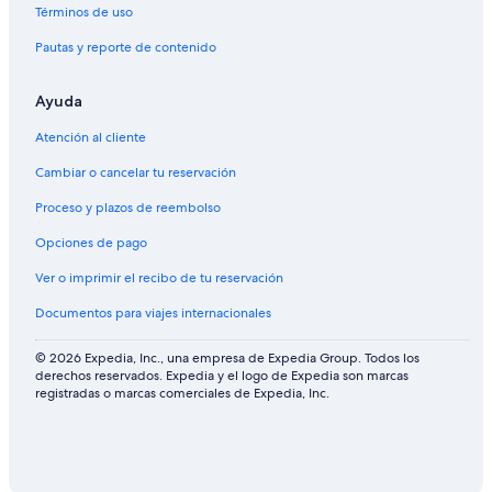
y
Términos de uso
H
o
Pautas y reporte de contenido
t
e
l
Ayuda
&
Atención al cliente
R
e
Cambiar o cancelar tu reservación
s
o
Proceso y plazos de reembolso
r
t
Opciones de pago
Ver o imprimir el recibo de tu reservación
Documentos para viajes internacionales
© 2026 Expedia, Inc., una empresa de Expedia Group. Todos los
derechos reservados. Expedia y el logo de Expedia son marcas
registradas o marcas comerciales de Expedia, Inc.