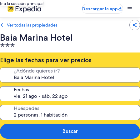
Ir a la sección principal
Descargar la app
Ver todas las propiedades
Baia Marina Hotel
Propiedad
de
3.0
Elige las fechas para ver precios
estrellas
¿Adónde quieres ir?
Fechas
Huéspedes
Buscar