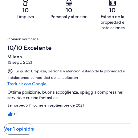
-
opiniones
0
1
Terrible.
de
10
10
10
opiniones
0
1
Limpieza
Personal y atención
Estado de la
de
opiniones
propiedad e
1
instalaciones
opiniones
Opiniones
Opinión verificada
10/10 Excelente
Milena
13 sept. 2021
Le gustó: Limpieza, personal y atención, estado de la propiedad e
instalaciones, comodidad de la habitación
Traducir con Google
Ottima posizione, buona accoglienza, spiaggia compresa nel
servizio e cucina fantastica
Se hospedó 7 noches en septiembre de 2021
0
Ver 1 opinión