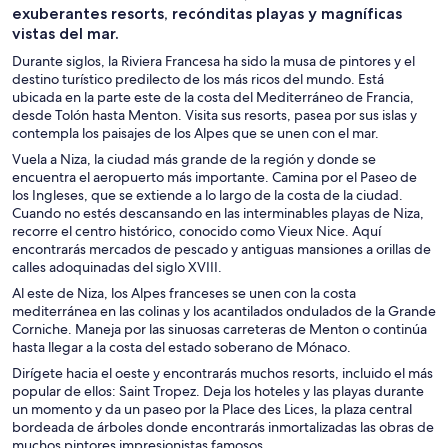
exuberantes resorts, recónditas playas y magníficas
vistas del mar.
Durante siglos, la Riviera Francesa ha sido la musa de pintores y el
destino turístico predilecto de los más ricos del mundo. Está
ubicada en la parte este de la costa del Mediterráneo de Francia,
desde Tolón hasta Menton. Visita sus resorts, pasea por sus islas y
contempla los paisajes de los Alpes que se unen con el mar.
Vuela a Niza, la ciudad más grande de la región y donde se
encuentra el aeropuerto más importante. Camina por el Paseo de
los Ingleses, que se extiende a lo largo de la costa de la ciudad.
Cuando no estés descansando en las interminables playas de Niza,
recorre el centro histórico, conocido como Vieux Nice. Aquí
encontrarás mercados de pescado y antiguas mansiones a orillas de
calles adoquinadas del siglo XVIII.
Al este de Niza, los Alpes franceses se unen con la costa
mediterránea en las colinas y los acantilados ondulados de la Grande
Corniche. Maneja por las sinuosas carreteras de Menton o continúa
hasta llegar a la costa del estado soberano de Mónaco.
Dirígete hacia el oeste y encontrarás muchos resorts, incluido el más
popular de ellos: Saint Tropez. Deja los hoteles y las playas durante
un momento y da un paseo por la Place des Lices, la plaza central
bordeada de árboles donde encontrarás inmortalizadas las obras de
muchos pintores impresionistas famosos.