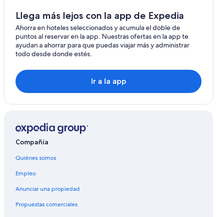
Ramatuelle
Llega más lejos con la app de Expedia
La Croix-Valmer
Ahorra en hoteles seleccionados y acumula el doble de
puntos al reservar en la app. Nuestras ofertas en la app te
Villeneuve-Loubet
ayudan a ahorrar para que puedas viajar más y administrar
todo desde donde estés.
Sainte-Maxime
Mougins
Ir a la app
Fréjus
Cap d'Ail
Bormes-Les-Mimosas
Compañía
Gassin
Quiénes somos
Le Lavandou
Empleo
Saint-Tropez
Anunciar una propiedad
Vence
Propuestas comerciales