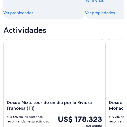
Ver menos
Ver propiedades
Ver propiedades
Actividades
Desde Niza: tour de un día por la Riviera Francesa (T1)
Desde Niza
Desde Niza: tour de un día por la Riviera
Desde Ni
Francesa (T1)
Mónaco
US$ 178.323
El
86%
de las personas
El
92%
de l
recomiendan esta actividad
recomiendan
por adulto