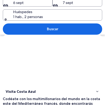
6 sept
7 sept
Huéspedes
1 hab., 2 personas
Un árbol con hojas verdes frente a una
Buscar
Ver mapa
Visita Costa Azul
Codéate con los multimillonarios del mundo en la costa
este del Mediterráneo francés, donde encontrarás