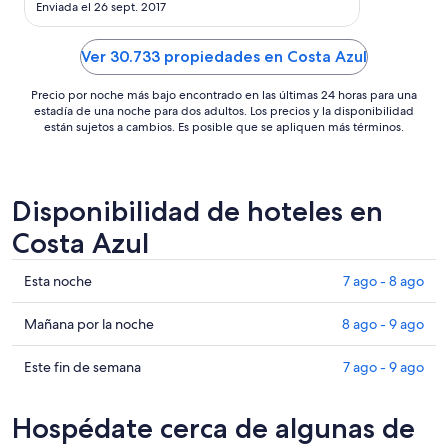
Enviada el 26 sept. 2017
Ver 30.733 propiedades en Costa Azul
Precio por noche más bajo encontrado en las últimas 24 horas para una
estadía de una noche para dos adultos. Los precios y la disponibilidad
están sujetos a cambios. Es posible que se apliquen más términos.
Disponibilidad de hoteles en
Costa Azul
Ver
Esta noche
7 ago - 8 ago
precios
de
Ver
Mañana por la noche
8 ago - 9 ago
propiedades
precios
en
de
Ver
Este fin de semana
7 ago - 9 ago
Costa
propiedades
precios
Azul
en
de
Hospédate cerca de algunas de
para
Costa
propiedades