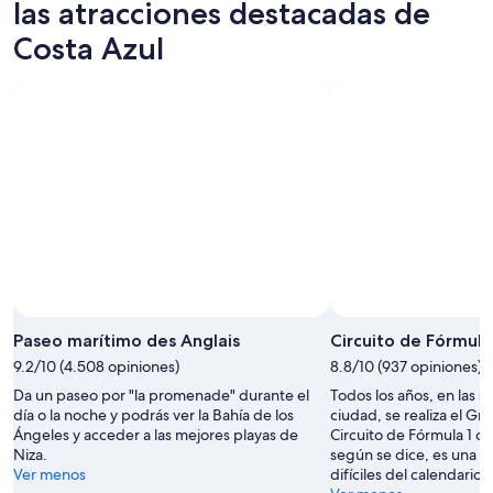
esta
Azul
en
las atracciones destacadas de
noche,
para
Costa
Costa Azul
7
mañana
Azul
ago
por
para
-
la
este
8
noche,
fin
ago
8
de
ago
semana,
-
7
9
ago
ago
-
9
ago
Paseo marítimo des Anglais
Circuito de Fórmul
9.2/10 (4.508 opiniones)
8.8/10 (937 opiniones)
Da un paseo por "la promenade" durante el
Todos los años, en las si
día o la noche y podrás ver la Bahía de los
ciudad, se realiza el G
Ángeles y acceder a las mejores playas de
Circuito de Fórmula 1 d
Niza.
según se dice, es una d
Ver menos
difíciles del calendario 