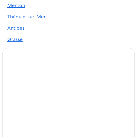
Menton
Théoule-sur-Mer
Antibes
Grasse
Le Cannet
Valbonne
Roquebrune-Cap-Martin
Villefranche-sur-Mer
Beaulieu-sur-Mer
Èze
Saint-Jean-Cap-Ferrat
Saint-Paul-de-Vence