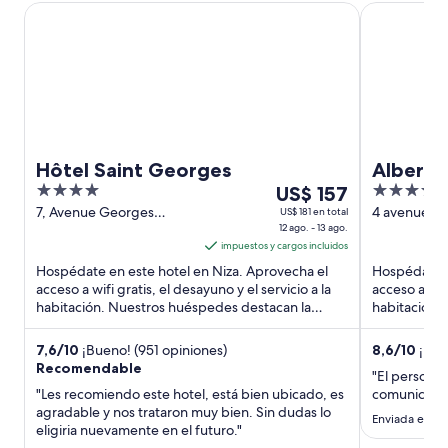
Hôtel Saint Georges
Albert 1'er 
Hôtel Saint Georges
Albert 1
4
Del
4
US$ 157
out
12
out
7, Avenue Georges
4 avenue Ma
US$ 181 en total
Clemenceau Nice Alpes-
12 ago. - 13 ago.
Alpes-Marit
of
ago
of
Maritimes
impuestos y cargos incluidos
5
al
5
Hospédate en este hotel en Niza. Aprovecha el
Hospédate e
13
acceso a wifi gratis, el desayuno y el servicio a la
acceso a wifi
ago,
habitación. Nuestros huéspedes destacan la
habitación.
el
atención del personal ...
atención del
precio
7,6
/
10
¡Bueno! (951 opiniones)
8,6
/
10
¡Exce
por
Recomendable
"El persona
noche
"Les recomiendo este hotel, está bien ubicado, es
comunicación
es
agradable y nos trataron muy bien. Sin dudas lo
Enviada el 22
de
eligiria nuevamente en el futuro."
US$ 157