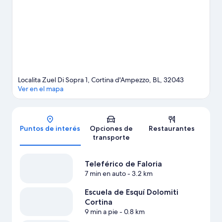
libre, como paseos con raquetas de nieve y trineo.
Visitar
nuestra guía de viaje de Cortina d'Ampezzo
Localita Zuel Di Sopra 1, Cortina d'Ampezzo, BL, 32043
Ver en el mapa
Mapa
Puntos de interés
Opciones de
Restaurantes
transporte
Teleférico de Faloria
7 min en auto
- 3.2 km
Escuela de Esquí Dolomiti
Cortina
9 min a pie
- 0.8 km