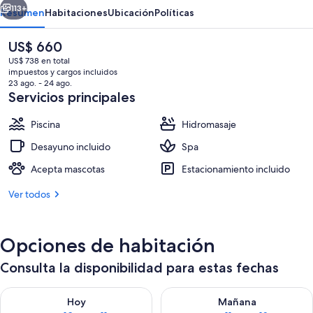
113+
Resumen
Habitaciones
Ubicación
Políticas
El
US$ 660
precio
US$ 738 en total
actual
impuestos y cargos incluidos
es
23 ago. - 24 ago.
de
Servicios principales
US$ 660
Piscina
Hidromasaje
Desayuno incluido
Spa
Salas de tratamiento para parejas, un
Acepta mascotas
Estacionamiento incluido
Ver todos
Opciones de habitación
Consulta la disponibilidad para estas fechas
Consulta la disponibilidad para hoy ago 10 - ago 11
Consulta la disponibilidad par
Hoy
Mañana