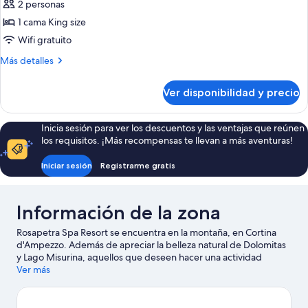
Penthouse
sofa
2 personas
bed
with
1 cama King size
Dolomites
Wifi gratuito
view
Más
Más detalles
by
detalles
Henge
sobre
Ver disponibilidad y precio
Penthouse
with
Dolomites
Inicia sesión para ver los descuentos y las ventajas que reúnen
view
los requisitos. ¡Más recompensas te llevan a más aventuras!
by
Henge
Iniciar sesión
Registrarme gratis
Información de la zona
Rosapetra Spa Resort se encuentra en la montaña, en Cortina
d'Ampezzo. Además de apreciar la belleza natural de Dolomitas
y Lago Misurina, aquellos que deseen hacer una actividad
pueden ir a Estación de esquí de Cortina d'Ampezzo. También
Ver más
vale la pena conocer Pista de hielo de Alleghe y Grupo del
Bosconero. Diviértete en las montañas con pistas de ski cross-
country y pistas de ski alpino, o prueba otras actividades al aire