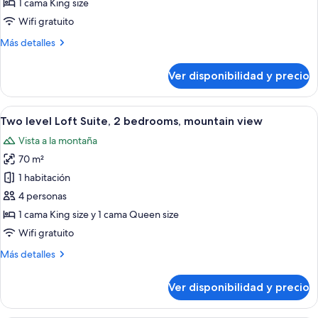
1 cama King size
space
Wifi gratuito
with
Más
Más detalles
Dolomites
detalles
view
sobre
Ver disponibilidad y precio
and
Suite
open
whirlpool
space
Ver
Un interior de madera con una cama, un
bath
5
with
Two level Loft Suite, 2 bedrooms, mountain view
todas
Dolomites
Vista a la montaña
view
las
and
70 m²
fotos
whirlpool
de
1 habitación
bath
Two
4 personas
level
1 cama King size y 1 cama Queen size
Loft
Wifi gratuito
Suite,
Más
Más detalles
2
detalles
bedrooms,
sobre
Ver disponibilidad y precio
mountain
Two
level
view
Loft