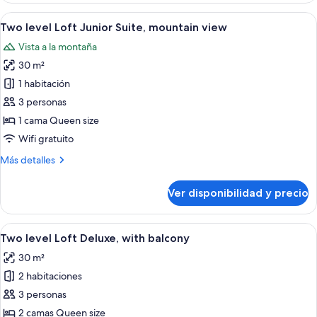
mountain
Ver
Una habitación de madera con una cama,
6
view
Two level Loft Junior Suite, mountain view
todas
(private
Vista a la montaña
garden
las
or
30 m²
fotos
balcony)
de
1 habitación
Two
3 personas
level
1 cama Queen size
Loft
Wifi gratuito
Junior
Más
Más detalles
Suite,
detalles
mountain
sobre
Ver disponibilidad y precio
view
Two
level
Loft
Ver
Un dormitorio tipo cabaña de madera 
6
Junior
Two level Loft Deluxe, with balcony
todas
Suite,
30 m²
mountain
las
view
2 habitaciones
fotos
de
3 personas
Two
2 camas Queen size