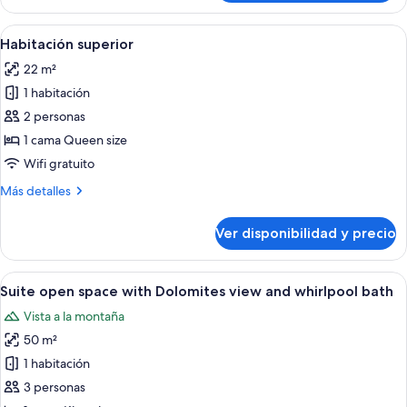
doble
Deluxe
Ver
Una cabaña de madera con una cama, un
4
Habitación superior
todas
22 m²
las
1 habitación
fotos
de
2 personas
Habitación
1 cama Queen size
superior
Wifi gratuito
Más
Más detalles
detalles
sobre
Ver disponibilidad y precio
Habitación
superior
Ver
Una habitación de hotel moderna con u
10
Suite open space with Dolomites view and whirlpool bath
todas
Vista a la montaña
las
50 m²
fotos
de
1 habitación
Suite
3 personas
open