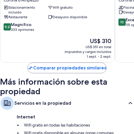
Cortina d'Ampezzo
Cortina
Luxury
Cortina
Estacionamiento
Wifi gratuito
Piscin
&
Cortina
incluido
Desayu
Fashion
d'Ampe
Restaurante
Desayuno disponible
Boutique
10.0
Exc
10
9.2
Hotel
Magnífico
de
115 o
9,2
de
Cortina
333 opiniones
10,
10,
d'Ampezzo
Excepcio
El
US$ 310
Magnífico,
115
precio
333
opinion
US$ 351 en total
actual
opiniones
impuestos y cargos incluidos
es
1 sept. - 2 sept.
de
US$ 310
Comparar propiedades similares
Más información sobre esta
propiedad
Servicios en la propiedad
Internet
Wifi gratis en todas las habitaciones
Wifi gratis disponible en algunas zonas comunes