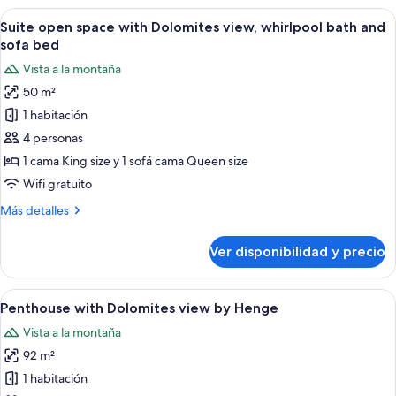
view
open
Ver
Un balcón con vistas a las montañas, u
11
space,
Suite open space with Dolomites view, whirlpool bath and
todas
hydromassage
sofa bed
tub,
las
Vista a la montaña
terrace,
fotos
mountain
50 m²
de
view
1 habitación
Suite
open
4 personas
space
1 cama King size y 1 sofá cama Queen size
with
Wifi gratuito
Dolomites
Más
Más detalles
view,
detalles
whirlpool
sobre
Ver disponibilidad y precio
Suite
bath
open
and
space
Ver
Un dormitorio moderno con una cama g
sofa
11
with
Penthouse with Dolomites view by Henge
todas
bed
Dolomites
Vista a la montaña
view,
las
whirlpool
92 m²
fotos
bath
de
1 habitación
and