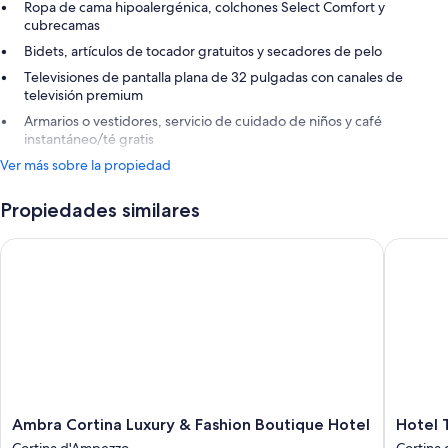
Ropa de cama hipoalergénica, colchones Select Comfort y
cubrecamas
Bidets, artículos de tocador gratuitos y secadores de pelo
Televisiones de pantalla plana de 32 pulgadas con canales de
televisión premium
Armarios o vestidores, servicio de cuidado de niños y café
instantáneo/té gratis
Ver más sobre la propiedad
Propiedades similares
Ambra Cortina Luxury & Fashion Boutique Hotel
Hotel To
Ambra
Hotel
Ambra Cortina Luxury & Fashion Boutique Hotel
Hotel 
Cortina
Tofana