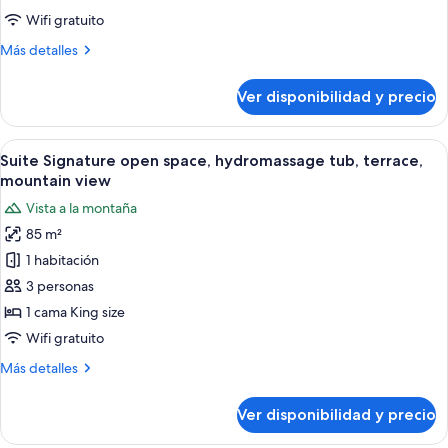
level
Wifi gratuito
Loft
Más
Más detalles
Deluxe,
detalles
with
sobre
Ver disponibilidad y precio
Two
balcony
level
Loft
Ver
Una habitación de hotel moderna con 
9
Deluxe,
Suite Signature open space, hydromassage tub, terrace,
todas
with
mountain view
balcony
las
Vista a la montaña
fotos
85 m²
de
1 habitación
Suite
Signature
3 personas
open
1 cama King size
space,
Wifi gratuito
hydromassage
Más
Más detalles
tub,
detalles
terrace,
sobre
Ver disponibilidad y precio
Suite
mountain
Signature