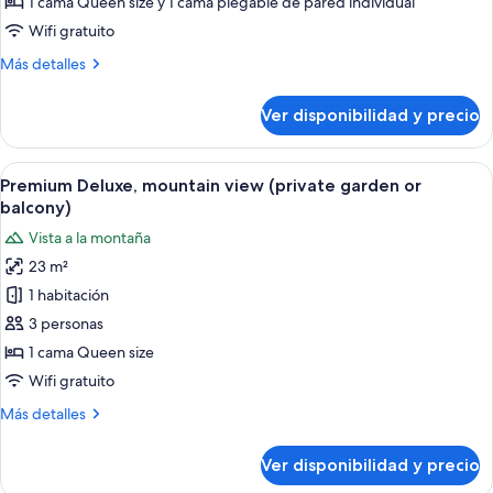
1 cama Queen size y 1 cama plegable de pared individual
Deluxe
Wifi gratuito
(with
Más
Más detalles
extra
detalles
bed)
sobre
Ver disponibilidad y precio
Habitación
doble
Deluxe
Ver
Un dormitorio de cabaña de madera con
7
(with
Premium Deluxe, mountain view (private garden or
todas
extra
balcony)
bed)
las
Vista a la montaña
fotos
23 m²
de
1 habitación
Premium
Deluxe,
3 personas
mountain
1 cama Queen size
view
Wifi gratuito
(private
Más
Más detalles
garden
detalles
or
sobre
Ver disponibilidad y precio
Premium
balcony)
Deluxe,