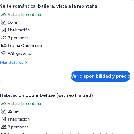
Ver
Una bañera grande y oscura en una ha
6
Suite,
Suite romántica, bañera, vista a la montaña
todas
2
Vista a la montaña
bedrooms,
las
mountain
56 m²
fotos
view
de
1 habitación
Suite
3 personas
romántica,
1 cama Queen size
bañera,
Wifi gratuito
vista
Más
Más detalles
a
detalles
la
sobre
Ver disponibilidad y precio
montaña
Suite
romántica,
bañera,
Ver
Una habitación de cabaña de madera c
6
vista
Habitación doble Deluxe (with extra bed)
todas
a
Vista a la montaña
la
las
montaña
22 m²
fotos
de
1 habitación
Habitación
3 personas
doble