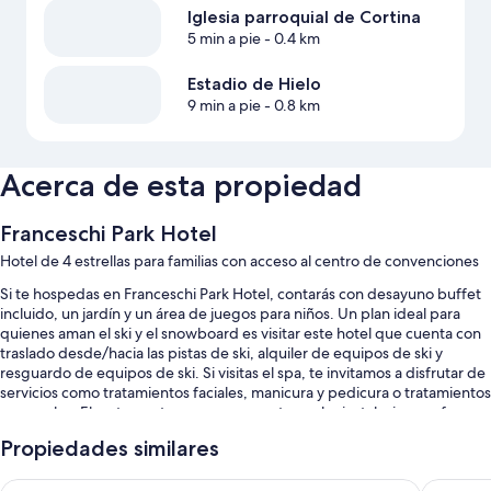
Iglesia parroquial de Cortina
5 min a pie
- 0.4 km
Estadio de Hielo
9 min a pie
- 0.8 km
Acerca de esta propiedad
Franceschi Park Hotel
Hotel de 4 estrellas para familias con acceso al centro de convenciones
Si te hospedas en Franceschi Park Hotel, contarás con desayuno buffet
incluido, un jardín y un área de juegos para niños. Un plan ideal para
quienes aman el ski y el snowboard es visitar este hotel que cuenta con
traslado desde/hacia las pistas de ski, alquiler de equipos de ski y
resguardo de equipos de ski. Si visitas el spa, te invitamos a disfrutar de
servicios como tratamientos faciales, manicura y pedicura o tratamientos
corporales. El restaurante que se encuentra en las instalaciones ofrece
desayunos, cenas y platillos sencillos. Los huéspedes tendrán acceso a
Propiedades similares
wifi gratis en la habitación, con una velocidad de 100 Mbps o más (para 1
o 2 personas, o hasta 6 dispositivos). Además, la propiedad cuenta con
Ambra Cortina Luxury & Fashion Boutique Hotel
Hotel Aq