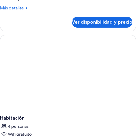
Más
Más detalles
detalles
sobre
Ver disponibilidad y precio
Habitación
Habitación
4 personas
Wifi gratuito