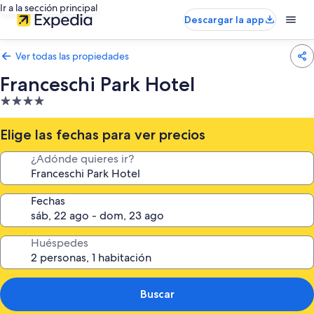
Ir a la sección principal
Descargar la app
Ver todas las propiedades
Franceschi Park Hotel
Propiedad
de
4.0
Elige las fechas para ver precios
estrellas
¿Adónde quieres ir?
Fechas
Huéspedes
Buscar