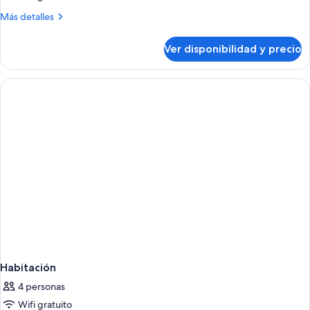
Más
Más detalles
detalles
sobre
Ver disponibilidad y precio
Habitación
Habitación
4 personas
Wifi gratuito