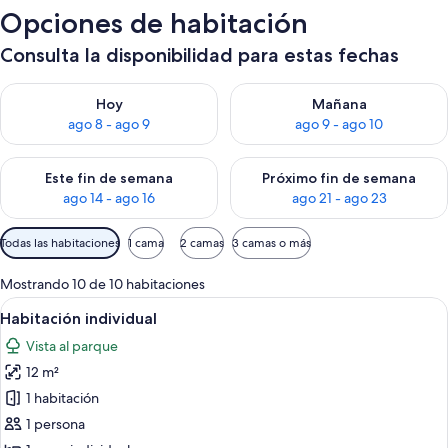
Opciones de habitación
Consulta la disponibilidad para estas fechas
Consulta la disponibilidad para hoy ago 8 - ago 9
Consulta la disponibilidad pa
Hoy
Mañana
ago 8 - ago 9
ago 9 - ago 10
Consulta la disponibilidad para este fin de semana ago 14 - ag
Consulta la disponibilidad pa
Este fin de semana
Próximo fin de semana
ago 14 - ago 16
ago 21 - ago 23
Filtros
Todas las habitaciones
1 cama
2 camas
3 camas o más
disponibles
para
Mostrando 10 de 10 habitaciones
las
Ver
Un dormitorio con cama, escritorio con 
6
Habitación individual
habitaciones
todas
Vista al parque
las
12 m²
fotos
de
1 habitación
Habitación
1 persona
individual