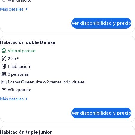
Wifi gratuito
1
Más
Más detalles
cama
detalles
doble
sobre
Ver disponibilidad y precio
o
Habitación
estándar
2
con
Ver
Dormitorio con estructura de madera,
individuales
6
1
Habitación doble Deluxe
todas
cama
Vista al parque
doble
las
o
25 m²
fotos
2
de
1 habitación
individuales
Habitación
3 personas
doble
1 cama Queen size o 2 camas individuales
Deluxe
Wifi gratuito
Más
Más detalles
detalles
sobre
Ver disponibilidad y precio
Habitación
doble
Deluxe
Ver
Un dormitorio con cama, una silla, un
6
Habitación triple junior