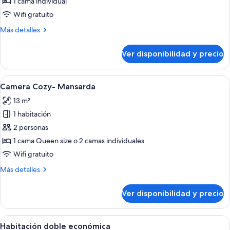
1 cama individual
Wifi gratuito
Más
Más detalles
detalles
sobre
Ver disponibilidad y precio
Habitación
individual
Ver
Un dormitorio con dos camas, paredes d
6
Camera Cozy- Mansarda
todas
13 m²
las
1 habitación
fotos
de
2 personas
Camera
1 cama Queen size o 2 camas individuales
Cozy-
Wifi gratuito
Mansarda
Más
Más detalles
detalles
sobre
Ver disponibilidad y precio
Camera
Cozy-
Mansarda
Ver
Una habitación de madera con una cama
7
Habitación doble económica