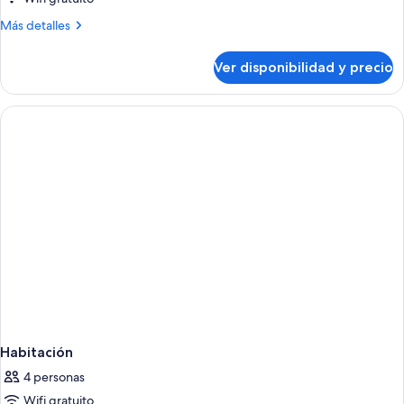
Más
Más detalles
detalles
sobre
Ver disponibilidad y precio
Suite
familiar
Habitación
4 personas
Wifi gratuito