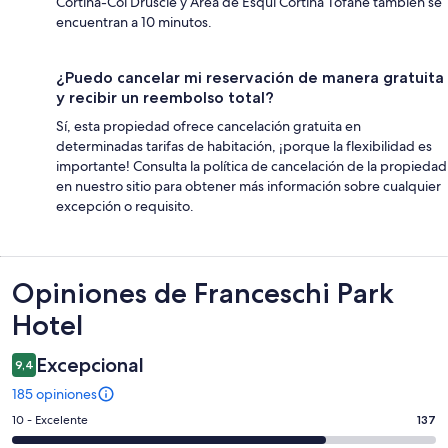
Cortina-Col Druscie y Área de Esquí Cortina Tofane también se
encuentran a 10 minutos.
¿Puedo cancelar mi reservación de manera gratuita
y recibir un reembolso total?
Sí, esta propiedad ofrece cancelación gratuita en
determinadas tarifas de habitación, ¡porque la flexibilidad es
importante! Consulta la política de cancelación de la propiedad
en nuestro sitio para obtener más información sobre cualquier
excepción o requisito.
Opiniones
Opiniones de Franceschi Park
Hotel
Excepcional
9,4
185 opiniones
Evaluación:
10 - Excelente
137
10