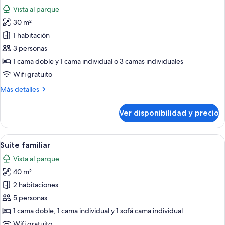
todas
Vista al parque
las
30 m²
fotos
de
1 habitación
Habitación
3 personas
triple
1 cama doble y 1 cama individual o 3 camas individuales
junior
Wifi gratuito
Más
Más detalles
detalles
sobre
Ver disponibilidad y precio
Habitación
triple
junior
Ver
Una habitación acogedora con una cam
7
Suite familiar
todas
Vista al parque
las
40 m²
fotos
de
2 habitaciones
Suite
5 personas
familiar
1 cama doble, 1 cama individual y 1 sofá cama individual
Wifi gratuito