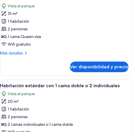
todas
Vista al parque
las
15 m²
fotos
de
1 habitación
Habitación
2 personas
doble
1 cama Queen size
económica
Wifi gratuito
Más
Más detalles
detalles
sobre
Ver disponibilidad y precio
Habitación
doble
económica
Ver
Una habitación con una cama de mader
10
Habitación estándar con 1 cama doble o 2 individuales
todas
Vista al parque
las
20 m²
fotos
de
1 habitación
Habitación
2 personas
estándar
2 camas individuales o 1 cama doble
con