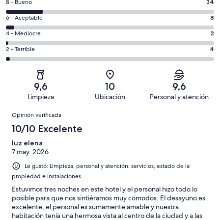
Evaluación:
8 - Bueno
34
-
8
Excelente.
Evaluación:
6 - Aceptable
8
-
137
6
Bueno.
Evaluación:
4 - Mediocre
2
de
-
34
4
185
Aceptable.
Evaluación:
2 - Terrible
4
de
-
opiniones
8
2
185
Mediocre.
de
-
opiniones
2
185
Terrible.
de
9,6
10
9,6
opiniones
4
185
Limpieza
Ubicación
Personal y atención
de
opiniones
Opiniones
185
Opinión verificada
opiniones
10/10 Excelente
luz elena
7 may. 2026
Le gustó: Limpieza, personal y atención, servicios, estado de la
propiedad e instalaciones
Estuvimos tres noches en este hotel y el personal hizo todo lo
posible para que nos sintiéramos muy cómodos. El desayuno es
excelente, el personal es sumamente amable y nuestra
habitación tenía una hermosa vista al centro de la ciudad y a las