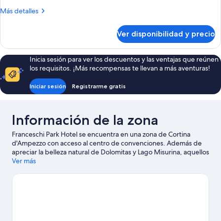
Más
Más detalles
detalles
sobre
Ver disponibilidad y precio
Habitación
Inicia sesión para ver los descuentos y las ventajas que reúnen
los requisitos. ¡Más recompensas te llevan a más aventuras!
Iniciar sesión
Registrarme gratis
Información de la zona
Franceschi Park Hotel se encuentra en una zona de Cortina
d'Ampezzo con acceso al centro de convenciones. Además de
apreciar la belleza natural de Dolomitas y Lago Misurina, aquellos
que deseen hacer una actividad pueden ir a Estación de esquí
Ver más
de Cortina d'Ampezzo. ¿Viajas con niños? No te pierdas Pista de
hielo de Alleghe, o asiste a un evento o partido en Estadio de
Hielo. Disfruta de las montañas con pistas de ski cross-country y
pistas de ski alpino, y aprovecha para practicar actividades como
paseos con raquetas de nieve y trineo.
Visitar nuestra guía de
viaje de Cortina d'Ampezzo