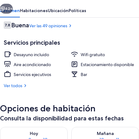
erior
Siguiente
42+
Resumen
Habitaciones
Ubicación
Políticas
Opiniones
Buena
7,8
Ver las 49 opiniones
7,8 de 10
Servicios principales
Desayuno incluido
Wifi gratuito
Aire acondicionado
Estacionamiento disponible
Servicios ejecutivos
Bar
Escaleras
Ver todos
Opciones de habitación
Consulta la disponibilidad para estas fechas
Consulta la disponibilidad para hoy ago 9 - ago 10
Consulta la disponibilidad par
Hoy
Mañana