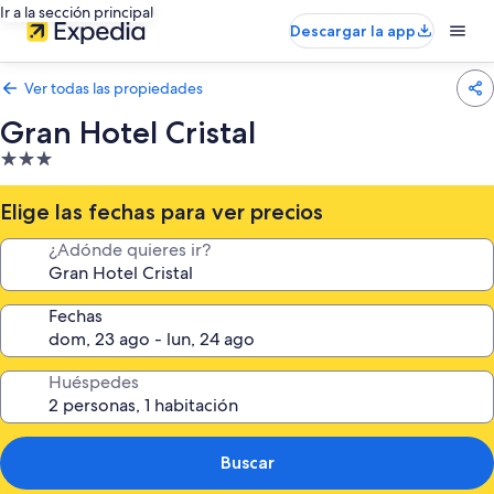
Ir a la sección principal
Descargar la app
Ver todas las propiedades
Gran Hotel Cristal
Propiedad
de
3.0
Elige las fechas para ver precios
estrellas
¿Adónde quieres ir?
Fechas
Huéspedes
Buscar