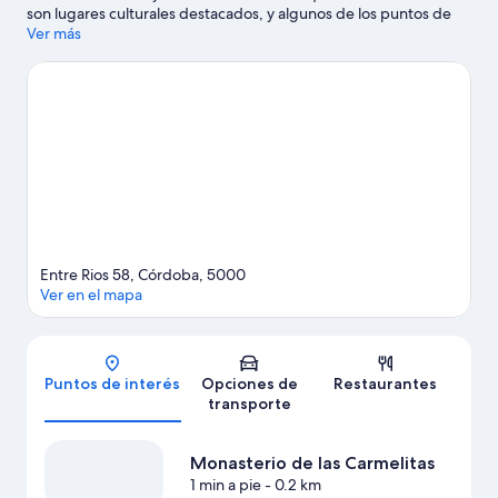
son lugares culturales destacados, y algunos de los puntos de
interés del área incluyen Paseo del Buen Pastor y Museo
Ver más
Provincial de Ciencias Naturales Dr. Arturo Umberto Illía.
¿Quieres asistir a un evento o partido mientras estás en la
ciudad? Échale un vistazo a lo que sucede en Hipódromo
Córdoba o Estadio Orfeo Superdomo.
Visitar nuestra guía de
viaje de Córdoba
Entre Rios 58, Córdoba, 5000
Ver en el mapa
Mapa
Puntos de interés
Opciones de
Restaurantes
transporte
Monasterio de las Carmelitas
1 min a pie
- 0.2 km