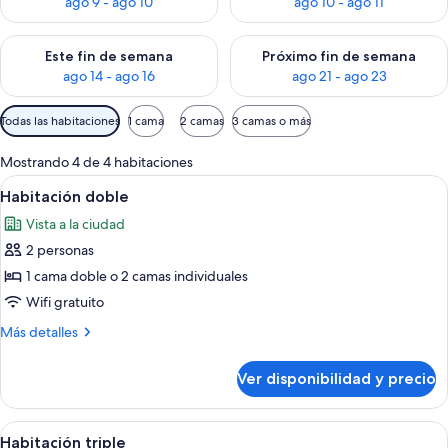
ago 9 - ago 10
ago 10 - ago 11
Consulta la disponibilidad para este fin de semana ago 14 - ag
Consulta la disponibilidad pa
Este fin de semana
Próximo fin de semana
ago 14 - ago 16
ago 21 - ago 23
Filtros
Todas las habitaciones
1 cama
2 camas
3 camas o más
disponibles
para
Mostrando 4 de 4 habitaciones
las
Ver
Caja de seguridad en la habitación y 
17
Habitación doble
habitaciones
todas
Vista a la ciudad
las
2 personas
fotos
de
1 cama doble o 2 camas individuales
Habitación
Wifi gratuito
doble
Más
Más detalles
detalles
sobre
Ver disponibilidad y precio
Habitación
doble
Ver
Caja de seguridad en la habitación y 
20
Habitación triple