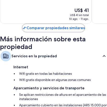
10,
10,
92
Bueno,
El
US$ 41
opiniones
553
precio
US$ 41 en total
opinion
actual
10 ago. - 11 ago.
es
de
Comparar propiedades similares
US$ 41
Más información sobre esta
propiedad
Servicios en la propiedad
Internet
Wifi gratis en todas las habitaciones
Wifi gratis disponible en algunas zonas comunes
Aparcamiento y servicios de transporte
Se aplican restricciones de altura en el aparcamiento de las
instalaciones
Aparcamiento cubierto en las instalaciones (ARS 15.000 por