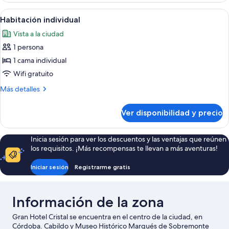
Ver
Caja de seguridad en la habitación y 
8
Habitación individual
todas
Vista a la ciudad
las
1 persona
fotos
de
1 cama individual
Habitación
Wifi gratuito
individual
Más
Más detalles
detalles
sobre
Ver disponibilidad y precio
Habitación
individual
Inicia sesión para ver los descuentos y las ventajas que reúnen
los requisitos. ¡Más recompensas te llevan a más aventuras!
Iniciar sesión
Registrarme gratis
Información de la zona
Gran Hotel Cristal se encuentra en el centro de la ciudad, en
Córdoba. Cabildo y Museo Histórico Marqués de Sobremonte