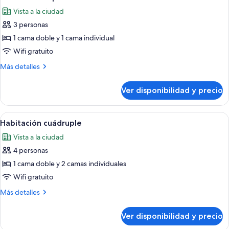
todas
Vista a la ciudad
las
3 personas
fotos
de
1 cama doble y 1 cama individual
Habitación
Wifi gratuito
triple
Más
Más detalles
detalles
sobre
Ver disponibilidad y precio
Habitación
triple
Ver
Caja de seguridad en la habitación y 
19
Habitación cuádruple
todas
Vista a la ciudad
las
4 personas
fotos
de
1 cama doble y 2 camas individuales
Habitación
Wifi gratuito
cuádruple
Más
Más detalles
detalles
sobre
Ver disponibilidad y precio
Habitación
cuádruple