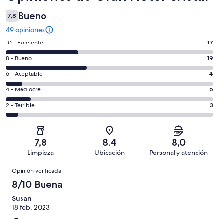
Bueno
7,8
49 opiniones
Evaluación:
10 - Excelente
17
10
Evaluación:
8 - Bueno
19
-
8
Excelente.
Evaluación:
6 - Aceptable
4
-
17
6
Bueno.
Evaluación:
4 - Mediocre
6
de
-
19
4
49
Aceptable.
Evaluación:
2 - Terrible
3
de
-
opiniones
4
2
49
Mediocre.
de
-
opiniones
6
49
Terrible.
de
7,8
8,4
8,0
opiniones
3
49
Limpieza
Ubicación
Personal y atención
de
opiniones
Opiniones
49
Opinión verificada
opiniones
8/10 Buena
Susan
18 feb. 2023