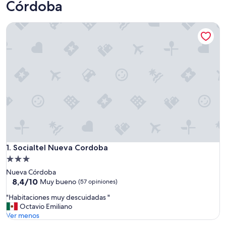
Córdoba
Socialtel Nueva Cordoba
Socialtel Nueva Cordoba
1. Socialtel Nueva Cordoba
Propiedad
de
Nueva Córdoba
3.0
8.4
8,4/10
Muy bueno
(57 opiniones)
de
estrellas
"
"Habitaciones muy descuidadas "
10,
H
Octavio Emiliano
Muy
a
Ver menos
bueno,
b