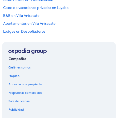
’
e
Casas de vacaciones privadas en Luyaba
s
t
B&B en Villa Anisacate
a
Apartamentos en Villa Anisacate
r
r
Lodges en Despeñaderos
i
v
Nh Hotels en Santa María
é
Resorts en Villa Anisacate
.
J
Lodges en Villa Anisacate
’
Compañía
a
Lodges en Luyaba
i
Quiénes somos
Chalets en Villa Anisacate
p
Empleo
a
Casas de campo en Villa Anisacate
y
Anunciar una propiedad
é
Hostels en Despeñaderos
r
Propuestas comerciales
B&B en Despeñaderos
é
s
Sala de prensa
Hoteles de negocios en Villa María
e
r
Publicidad
Apart-Hoteles en Despeñaderos
v