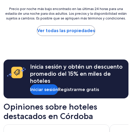
i
Precio
Precio por noche más bajo encontrado en las últimas 24 horas para una
r
estadía de una noche para dos adultos. Los precios y la disponibilidad están
por
d
sujetos a cambios. Es posible que se apliquen más términos y condiciones.
noche
e
más
s
bajo
Ver todas las propiedades
c
encontrado
h
en
a
las
m
últimas
b
24
r
horas
e
Inicia sesión y obtén un descuento
para
s
una
promedio del 15% en miles de
d
estadía
i
hoteles
de
s
una
p
Iniciar sesión
Registrarme gratis
noche
o
para
n
dos
Opiniones sobre hoteles
i
adultos.
b
destacados en Córdoba
Los
l
precios
e
y
s
Amerian Rio Cuarto
Quinto Ce
la
s