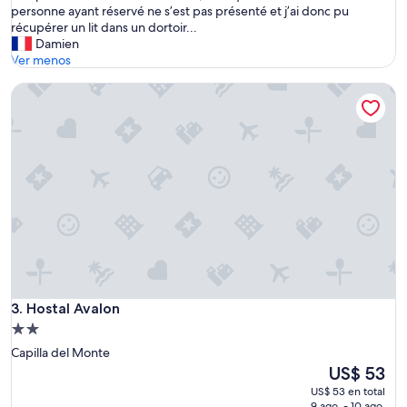
t
personne ayant réservé ne s’est pas présenté et j’ai donc pu
e
récupérer un lit dans un dortoir...
l
Damien
g
Ver menos
è
Hostal Avalon
r
e
l
e
s
r
é
s
e
r
v
a
t
i
Hostal Avalon
3. Hostal Avalon
o
Propiedad
n
de
Capilla del Monte
s
2.0
d
El
US$ 53
e
estrellas
precio
US$ 53 en total
m
actual
9 ago. - 10 ago.