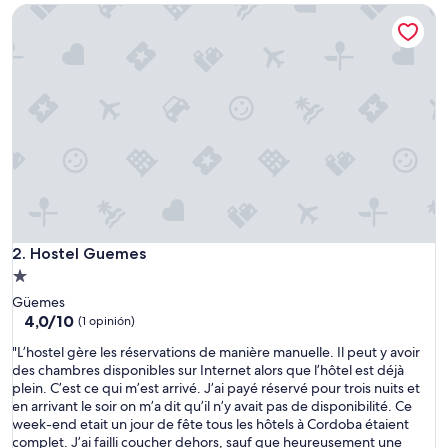
(57
Hostel Guemes
i
opiniones)
t
a
c
i
o
n
e
s
m
u
y
d
e
Hostel Guemes
2. Hostel Guemes
s
Propiedad
c
de
Güemes
u
1.0
4.0
4,0/10
i
(1 opinión)
de
d
estrella
"
"L’hostel gère les réservations de manière manuelle. Il peut y avoir
10,
a
L
des chambres disponibles sur Internet alors que l’hôtel est déjà
(1
d
’
plein. C’est ce qui m’est arrivé. J’ai payé réservé pour trois nuits et
opinión)
a
h
en arrivant le soir on m’a dit qu’il n’y avait pas de disponibilité. Ce
s
o
week-end etait un jour de fête tous les hôtels à Cordoba étaient
"
s
complet. J’ai failli coucher dehors, sauf que heureusement une