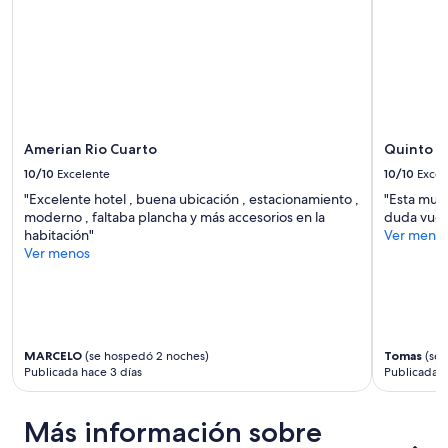
disponibilidad
u
están
r
sujetos
I
a
n
cambios.
t
Es
e
posible
r
que
n
Amerian Rio Cuarto
Quinto C
se
e
10/10
Excelente
10/10
Excel
apliquen
t
más
a
"Excelente hotel , buena ubicación , estacionamiento ,
"Esta muy 
términos
l
moderno , faltaba plancha y más accesorios en la
duda vuel
y
o
habitación"
Ver meno
condiciones.
r
Ver menos
s
q
u
e
l
MARCELO
(se hospedó 2 noches)
Tomas
(se 
’
Publicada hace 3 días
Publicada h
h
ô
t
Más información sobre
e