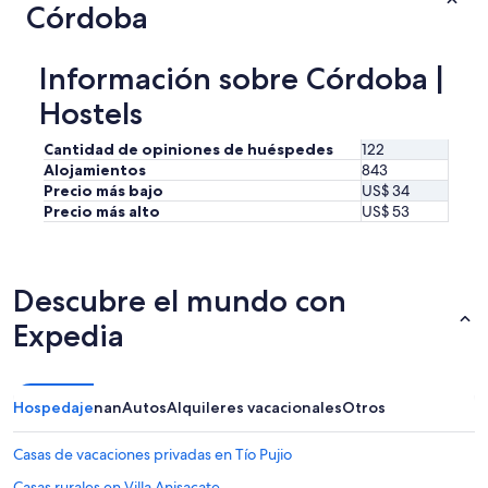
l
Córdoba
e
s
t
Información sobre Córdoba |
d
é
Hostels
j
à
Cantidad de opiniones de huéspedes
122
p
Alojamientos
843
l
Precio más bajo
US$ 34
e
Precio más alto
US$ 53
i
n
.
C
Descubre el mundo con
’
e
Expedia
s
t
c
e
Hospedaje
nan
Autos
Alquileres vacacionales
Otros
q
u
i
Casas de vacaciones privadas en Tío Pujio
m
Casas rurales en Villa Anisacate