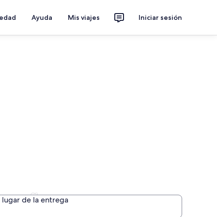
iedad
Ayuda
Mis viajes
Iniciar sesión
orgoña
lugar de la entrega