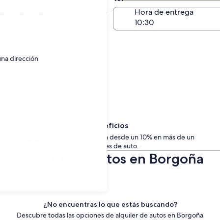
Devolución en el mismo 
a de devolución
Hora de entrega
go
nes o adultos mayores.
una dirección
Accede a beneficios
Los socios ahorran desde un 10% en más de un
millón de alquileres de auto.
Descapotable baratos en Borgoña
c para actualizarlos.
¿No encuentras lo que estás buscando?
Descubre todas las opciones de alquiler de autos en Borgoña