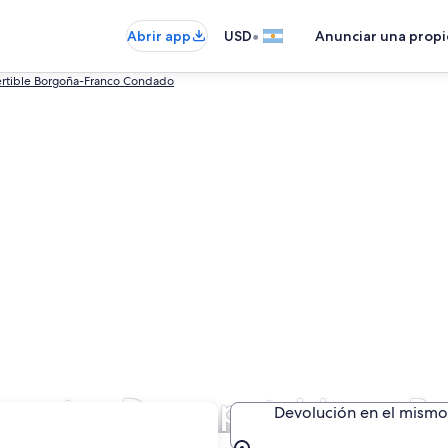
•
Abrir app
USD
Anunciar una prop
rtible Borgoña-Franco Condado
de autos Descapotable en B
Devolución en el mismo 