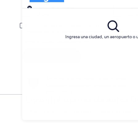
Entrega
Fecha de entrega
Fech
22 ago
23 a
El conductor es menor de 30 o mayor de 70 años.
Es posible que se aplique un cargo extra para los conductores jóve
Ingresa una ciudad, un aeropuerto o 
Tengo un código de descuento
Buscar
Anticípate a los cambios de planes
Cancela sin penalización alquileres de auto
seleccionados.
Encontrá ofertas de autos 
* Precios encontrados en las últimas 6 días. Haz cli