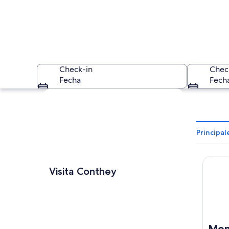
Check-in
Chec
Fecha
Fech
Ver mapa
Principa
Mona 
Paisaje montañoso 
Visita Conthey
Mon