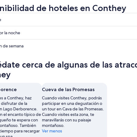
nibilidad de hoteles en Conthey
e
r la noche
ades
in de semana
ades
date cerca de algunas de las atrac
ades
hey
borence
Cueva de las Promesas
es a Conthey, haz
Cuando visites Conthey, podrás
disfrutar de la
participar en una degustación o
en Lago Derborence.
un tour en Cava de las Promesas.
n el encanto típico de
Cuando visites esta zona, te
queño te espera con
maravillarás con su paisaje
montañoso. También
montañoso.
 tiempo para recargar
Ver menos
 un spa.