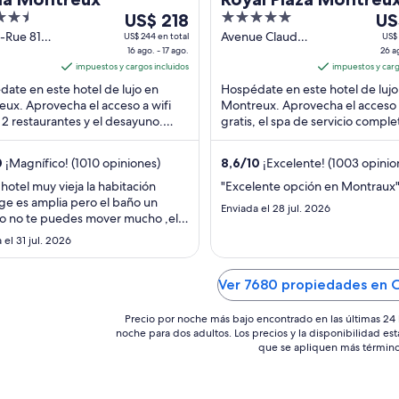
Del
5
Del
US$ 218
US
16
out
26
-Rue 81
Avenue Claude
US$ 244 en total
US$ 
eux VD
16 ago. - 17 ago.
Nobs 7
26 a
ago
of
ag
impuestos y cargos incluidos
Montreux VD
impuestos y carg
al
5
al
ate en este hotel de lujo en
Hospédate en este hotel de lujo
17
27
ux. Aprovecha el acceso a wifi
Montreux. Aprovecha el acceso a
ago,
ago
, 2 restaurantes y el desayuno.
gratis, el spa de servicio comple
el
el
ros huéspedes destacan la
bares. Nuestros huéspedes dest
precio
pre
ón del personal ...
atención ...
0
¡Magnífico! (1010 opiniones)
8,6
/
10
¡Excelente! (1003 opinio
por
por
noche
noc
 hotel muy vieja la habitación
"Excelente opción en Montraux
ege es amplia pero el baño un
es
es
Enviada el 28 jul. 2026
o no te puedes mover mucho ,el
de
de
ale de la regadera caliente y fría
 el 31 jul. 2026
US$ 218
US$
trol , el agua te la venden la tele
 nada llega a smarty fatal lo único
de ese hotel es la ubicación"
Ver 7680 propiedades en 
Precio por noche más bajo encontrado en las últimas 24 
noche para dos adultos. Los precios y la disponibilidad est
que se apliquen más término