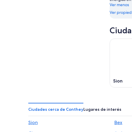
Ver menos
16
ago
Ver propie
Ciuda
Sion
Ciudades cerca de Conthey
Lugares de interés
Sion
Bex