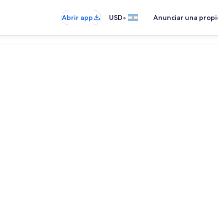
•
Abrir app
USD
Anunciar una prop