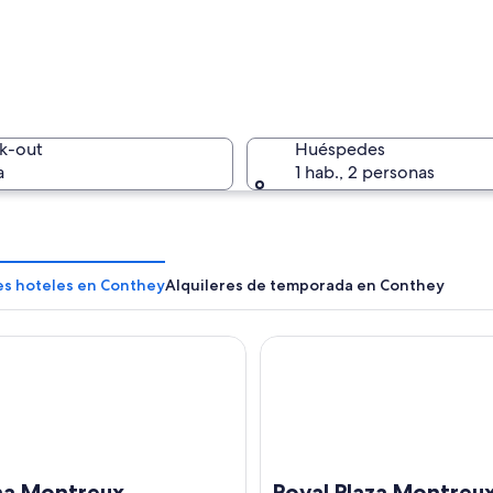
Un lago d
k-out
Huéspedes
a
1 hab., 2 personas
Un lago t
les hoteles en Conthey
Alquileres de temporada en Conthey
Montreux
Royal Plaza Montreux
con un lago, árboles de colores otoñales y un pequeño asentamiento.
a Montreux
Royal Plaza Montreu