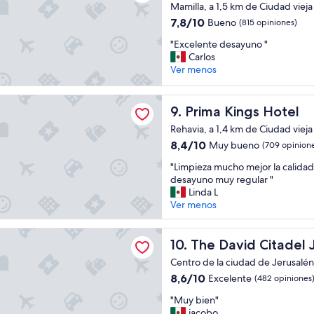
g
Mamilla, a 1,5 km de Ciudad vieja
e
r
7.8
n
7,8/10
Bueno
(815 opiniones)
i
de
"
t
"
"Excelente desayuno "
10,
a
E
Carlos
Bueno,
n
x
Ver menos
(815
d
c
opiniones)
o
e
ings Hotel
s
l
Prima Kings Hotel
9. Prima Kings Hotel
i
e
Rehavia, a 1,4 km de Ciudad vieja
n
n
e
8.4
t
8,4/10
Muy bueno
(709 opinion
c
de
e
"
"Limpieza mucho mejor la calidad 
e
10,
d
L
desayuno muy regular "
s
Muy
e
i
Linda L
i
bueno,
s
m
Ver menos
t
(709
a
p
a
opiniones)
y
i
s
u
id Citadel Jerusalem
e
The David Citadel Jerusalem
10. The David Citadel
a
n
z
l
o
Centro de la ciudad de Jerusalén
a
g
"
8.6
8,6/10
Excelente
(482 opiniones
m
o
de
u
"
"
"Muy bien"
10,
c
M
jacobo