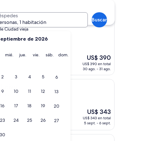
 vieja
éspedes
Buscar
ersonas, 1 habitación
e Ciudad vieja
)
septiembre de 2026
 con sus amigos,
 gritando si
martes
miércoles
jueves
viernes
sábado
domingo
mié.
jue.
vie.
sáb.
dom.
El
US$ 390
precio
US$ 390 en total
actual
30 ago. - 31 ago.
es
2
3
4
5
6
de
US$ 390
clusive
9
10
11
12
13
dad vieja
16
17
18
19
20
El
US$ 343
precio
US$ 343 en total
23
24
25
26
27
actual
5 sept. - 6 sept.
es
de
30
US$ 343