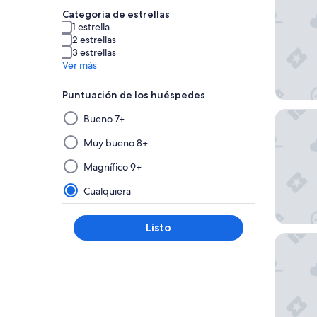
Categoría de estrellas
1 estrella
2 estrellas
3 estrellas
Ver más
Puntuación de los huéspedes
Al
Waldorf
Bueno 7+
seleccionar
y
Muy bueno 8+
aplicar
Magnífico 9+
un
filtro
Cualquiera
de
este
Listo
grupo,
The Eld
los
resultados
se
actualizarán
en