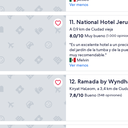
Excelente,
h
u
Ver menos
(482
o
y
opiniones)
m
b
e
l Hotel Jerusalem
i
National Hotel Jerusalem
11. National Hotel Jer
j
e
o
A 0,9 km de Ciudad vieja
n
r
8.0
"
8,0/10
Muy bueno
(1.000 opinio
l
de
a
"
"Es un excelente hotel a un preci
10,
c
E
del jardín de la tumba y de la p
Muy
a
s
muy recomendable."
bueno,
l
u
Melvin
(1.000
i
n
Ver menos
opiniones)
d
e
a
x
by Wyndham Jerusalem
d
c
Ramada by Wyndham Jerus
12. Ramada by Wyndh
y
e
Kiryat HaLeom, a 3,4 km de Ciuda
s
l
u
7.8
7,8/10
Bueno
(548 opiniones)
e
r
de
n
t
10,
t
i
Bueno,
e
d
(548
h
o
opiniones)
o
d
t
vid Jerusalem