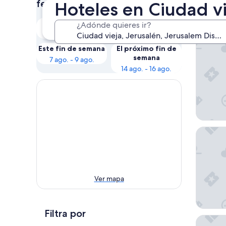
Nues
fechas
Hoteles en Ciudad vi
Esta noche
Mañana
¿Adónde quieres ir?
The Inba
7 ago. - 8 ago.
8 ago. - 9 ago.
Este fin de semana
El próximo fin de
semana
7 ago. - 9 ago.
14 ago. - 16 ago.
Orient b
Ver mapa
Filtra por
Herbert