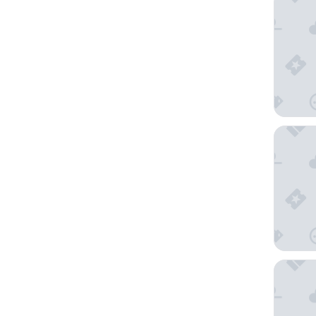
Mamilla
ibis Sty