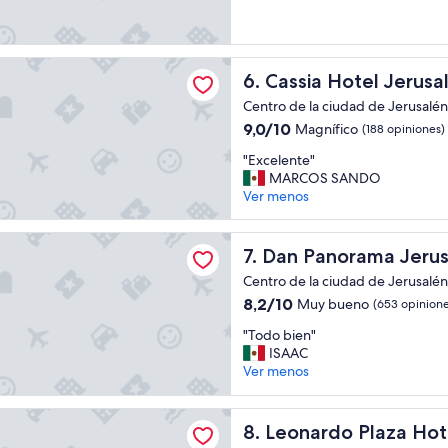
o
Muy
u
bueno,
s
(723
e
opiniones)
Hotel Jerusalem
Cassia Hotel Jerusalem
k
6. Cassia Hotel Jerus
e
Centro de la ciudad de Jerusalén,
e
9.0
9,0/10
Magnífico
(188 opiniones)
p
de
i
"
"Excelente"
10,
n
E
MARCOS SANDO
Magnífico,
g
x
Ver menos
(188
t
c
opiniones)
e
e
t
orama Jerusalem
l
Dan Panorama Jerusalem
7. Dan Panorama Jeru
o
e
c
Centro de la ciudad de Jerusalén,
n
a
8.2
t
8,2/10
Muy bueno
(653 opinione
a
de
e
l
"
"Todo bien"
10,
"
a
T
ISAAC
Muy
s
o
Ver menos
bueno,
1
d
(653
0
o
opiniones)
o Plaza Hotel Jerusalem
p
b
Leonardo Plaza Hotel Jerus
8. Leonardo Plaza Hot
m
i