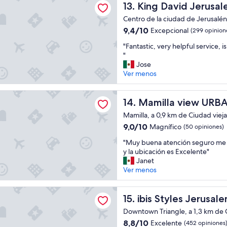
e
King David Jerusalem
13. King David Jerusa
e
l
l
Centro de la ciudad de Jerusalén,
d
a
9.4
9,4/10
Excepcional
(299 opinion
e
u
de
s
n
"
"Fantastic, very helpful service, i
10,
a
p
F
"
Excepcional,
y
r
a
Jose
(299
u
e
n
Ver menos
opiniones)
n
c
t
o
i
a
 view URBAN - Boutique hotel
m
o
s
Mamilla view URBAN - Bouti
14. Mamilla view URBA
u
j
t
y
Mamilla, a 0,9 km de Ciudad vieja
u
i
r
s
9.0
9,0/10
Magnífico
(50 opiniones)
c
e
t
de
,
g
"
"Muy buena atención seguro me 
o
10,
v
u
M
y la ubicación es Excelente"
,
Magnífico,
e
l
u
Janet
m
(50
r
a
y
Ver menos
u
opiniones)
y
r
b
y
h
"
u
c
les Jerusalem City Center - An AccorHotels Brand
e
e
ibis Styles Jerusalem City 
15. ibis Styles Jerusa
e
l
n
r
p
Downtown Triangle, a 1,3 km de 
a
c
f
8.8
8,8/10
Excelente
(452 opiniones
a
a