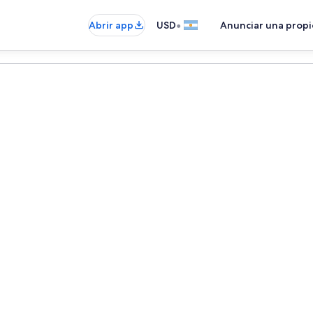
•
Abrir app
USD
Anunciar una prop