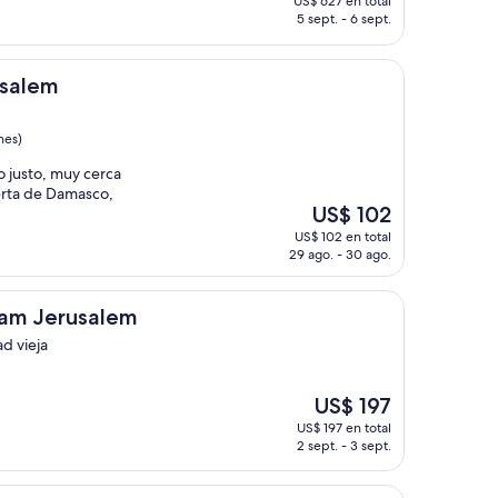
US$ 627 en total
actual
5 sept. - 6 sept.
es
de
US$ 627
usalem
nes)
o justo, muy cerca
uerta de Damasco,
El
US$ 102
precio
US$ 102 en total
actual
29 ago. - 30 ago.
es
de
US$ 102
alem
am Jerusalem
d vieja
El
US$ 197
precio
US$ 197 en total
actual
2 sept. - 3 sept.
es
de