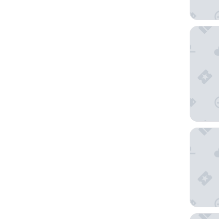
Nationa
Ramada 
King Da