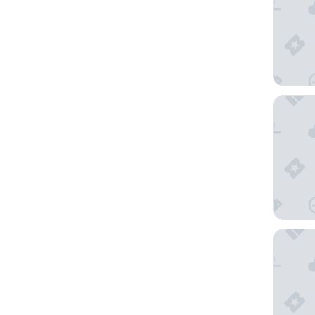
Prima K
The Dav