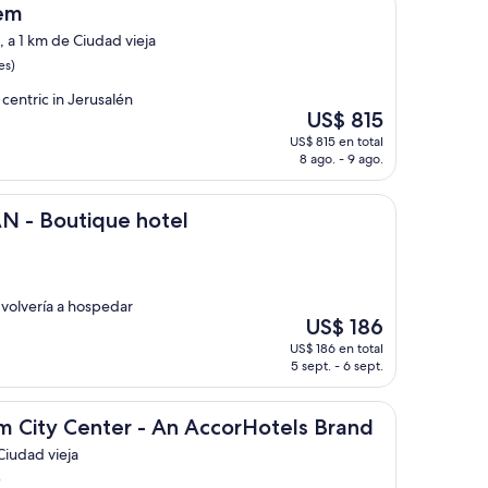
US$ 197
lem
 a 1 km de Ciudad vieja
es)
s centric in Jerusalén
El
US$ 815
precio
US$ 815 en total
actual
8 ago. - 9 ago.
es
de
US$ 815
que hotel
N - Boutique hotel
volvería a hospedar
El
US$ 186
precio
US$ 186 en total
actual
5 sept. - 6 sept.
es
de
US$ 186
Center - An AccorHotels Brand
lem City Center - An AccorHotels Brand
Ciudad vieja
)