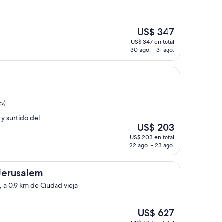
El
US$ 347
precio
US$ 347 en total
actual
30 ago. - 31 ago.
es
de
US$ 347
es)
y surtido del
El
US$ 203
precio
US$ 203 en total
actual
22 ago. - 23 ago.
es
de
US$ 203
 Jerusalem
, a 0,9 km de Ciudad vieja
)
El
US$ 627
precio