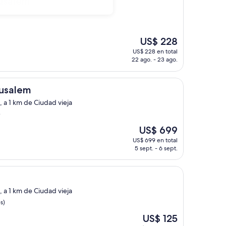
rusalem
El
US$ 228
precio
US$ 228 en total
actual
22 ago. - 23 ago.
es
de
US$ 228
rusalem
 a 1 km de Ciudad vieja
)
El
US$ 699
precio
US$ 699 en total
actual
5 sept. - 6 sept.
es
de
US$ 699
 a 1 km de Ciudad vieja
s)
El
US$ 125
precio