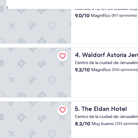
3. Herbert Samuel Je
a
p
31
Mamilla, a 1,2 km de Ciudad vieja
l
9.0
9,0/10
Magnífico
(817 opiniones)
a
de
t
10,
i
Magnífico,
c
(817
a
opiniones)
n
 Astoria Jerusalem
d
Waldorf Astoria Jerusalem
4. Waldorf Astoria Je
o
c
Centro de la ciudad de Jerusalén,
o
9.2
9,2/10
Magnífico
(526 opiniones
n
de
s
10,
u
Magnífico,
s
(526
a
opiniones)
m
an Hotel
i
The Eldan Hotel
5. The Eldan Hotel
g
Centro de la ciudad de Jerusalén,
o
s
8.2
8,2/10
Muy bueno
(723 opinione
,
de
h
10,