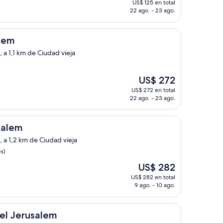
US$ 125 en total
actual
22 ago. - 23 ago.
es
de
US$ 125
alem
 a 1,1 km de Ciudad vieja
El
US$ 272
precio
US$ 272 en total
actual
22 ago. - 23 ago.
es
de
US$ 272
salem
 a 1,2 km de Ciudad vieja
s)
El
US$ 282
precio
US$ 282 en total
actual
9 ago. - 10 ago.
es
de
US$ 282
alem
el Jerusalem