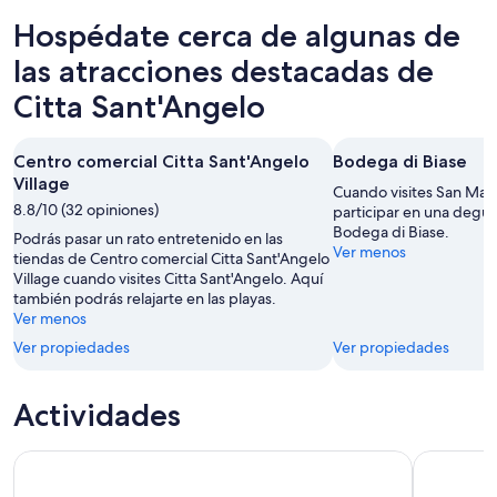
Sant'Angelo
en
de
Hospédate cerca de algunas de
para
Citta
propiedades
esta
Sant'Angelo
en
las atracciones destacadas de
noche,
para
Citta
Citta Sant'Angelo
8
mañana
Sant'Angelo
ago
por
para
-
la
el
Centro comercial Citta Sant'Angelo
Bodega di Biase
9
noche,
próximo
Village
Cuando visites San Mart
ago
9
fin
8.8/10 (32 opiniones)
participar en una degus
ago
de
Bodega di Biase.
Podrás pasar un rato entretenido en las
-
semana,
Ver menos
tiendas de Centro comercial Citta Sant'Angelo
10
14
Village cuando visites Citta Sant'Angelo. Aquí
ago
ago
también podrás relajarte en las playas.
-
Ver menos
16
Ver propiedades
Ver propiedades
ago
Actividades
Abruzos: visita y degustación de vinos a una bodega históri
Viñedos y