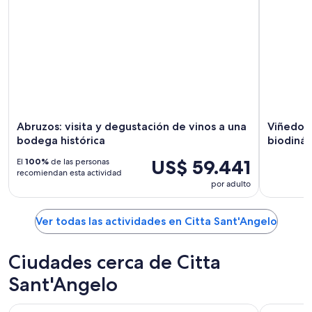
Abruzos: visita y degustación de vinos a una
Viñedos
bodega histórica
biodiná
US$ 59.441
El
100%
de las personas
recomiendan esta actividad
por adulto
Ver todas las actividades en Citta Sant'Angelo
Ciudades cerca de Citta
Sant'Angelo