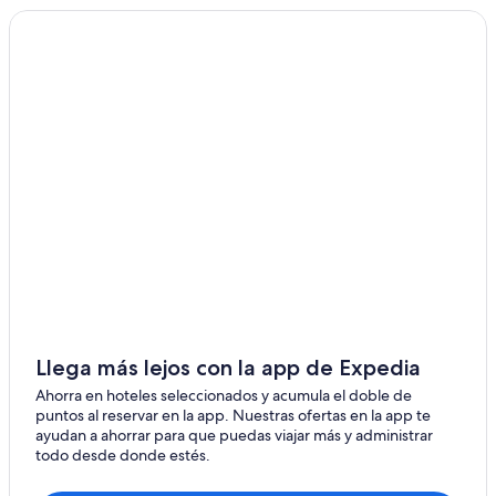
Marina de la ciudad Sant'Angelo
Cappelle sul Tavo
Elice
Castilenti
Città Sant'Angelo
Llega más lejos con la app de Expedia
Ahorra en hoteles seleccionados y acumula el doble de
puntos al reservar en la app. Nuestras ofertas en la app te
ayudan a ahorrar para que puedas viajar más y administrar
todo desde donde estés.