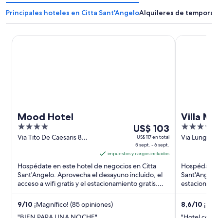
Principales hoteles en Citta Sant'Angelo
Alquileres de temporad
Mood Hotel
Villa Michel
Mood Hotel
Villa M
4
Del
4
US$ 103
out
5
out
Via Tito De Caesaris 8
Via Lungofin
US$ 117 en total
Citta Sant'Angelo PE
5 sept. - 6 sept.
Sant'Angelo
of
sept
of
impuestos y cargos incluidos
5
al
5
Hospédate en este hotel de negocios en Citta
Hospédate e
6
Sant'Angelo. Aprovecha el desayuno incluido, el
Sant'Angelo.
sept,
acceso a wifi gratis y el estacionamiento gratis.
estacionamie
el
Estarás muy cerca ...
Estarás ...
precio
9
/
10
¡Magnífico! (85 opiniones)
8,6
/
10
¡Exce
por
"BIEN PARA UNA NOCHE"
"Hotel como