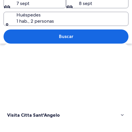
7 sept
8 sept
Huéspedes
1 hab., 2 personas
Un pueblo costero con edificios histór
Buscar
Ver mapa
Visita Citta Sant'Angelo