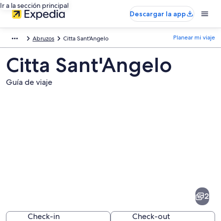
Ir a la sección principal
Descargar la app
Planear mi viaje
Abruzos
Citta Sant'Angelo
Citta Sant'Angelo
Guía de viaje
Fotos
de
Citta
2
Sant'Angelo
Check-in
Check-out