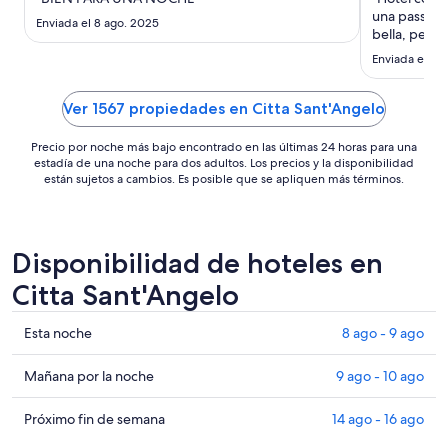
noche
una passeggi
es
Enviada el 8 ago. 2025
bella, perso
de
Enviada el 15 
US$ 103
Ver 1567 propiedades en Citta Sant'Angelo
Precio por noche más bajo encontrado en las últimas 24 horas para una
estadía de una noche para dos adultos. Los precios y la disponibilidad
están sujetos a cambios. Es posible que se apliquen más términos.
Disponibilidad de hoteles en
Citta Sant'Angelo
Ver
Esta noche
8 ago - 9 ago
precios
de
Ver
Mañana por la noche
9 ago - 10 ago
propiedades
precios
en
de
Ver
Próximo fin de semana
14 ago - 16 ago
Citta
propiedades
precios