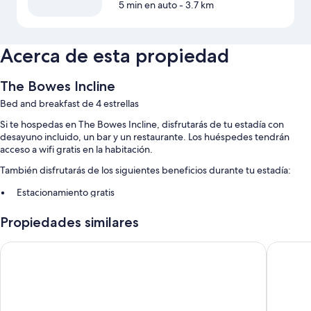
5 min en auto
- 3.7 km
Acerca de esta propiedad
The Bowes Incline
Bed and breakfast de 4 estrellas
Si te hospedas en The Bowes Incline, disfrutarás de tu estadía con
desayuno incluido, un bar y un restaurante. Los huéspedes tendrán
acceso a wifi gratis en la habitación.
También disfrutarás de los siguientes beneficios durante tu estadía:
Estacionamiento gratis
Una sala de computadoras, recepción disponible las 24 horas y
Propiedades similares
áreas para no fumadores
Resguardo de equipaje y organización de bodas
Lumley Castle Hotel
The Lam
Los huéspedes dejan muy buenas opiniones sobre la atención del
personal
Características de las habitaciones