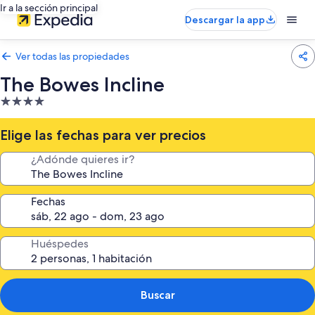
Ir a la sección principal
Descargar la app
Ver todas las propiedades
The Bowes Incline
Propiedad
de
4.0
Elige las fechas para ver precios
estrellas
¿Adónde quieres ir?
Fechas
Huéspedes
Buscar