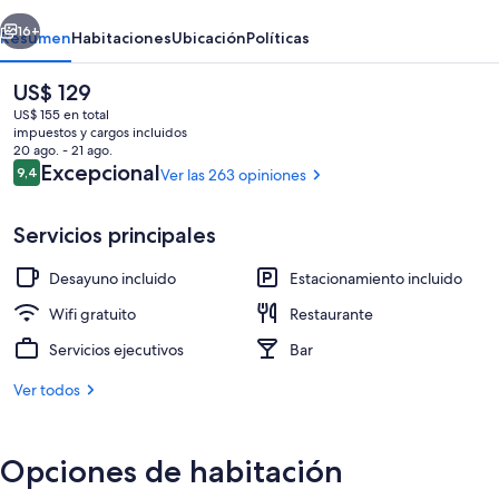
erior
Siguiente
16+
Resumen
Habitaciones
Ubicación
Políticas
El
US$ 129
precio
US$ 155 en total
actual
impuestos y cargos incluidos
es
20 ago. - 21 ago.
de
Opiniones
Excepcional
9,4
Ver las 263 opiniones
9,4 de 10
US$ 129
Servicios principales
Exterior
Desayuno incluido
Estacionamiento incluido
Wifi gratuito
Restaurante
Servicios ejecutivos
Bar
Ver todos
Opciones de habitación