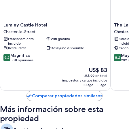
En The Bowes Incline, todas las habitaciones incluyen comodidades
como wifi gratis.
Lumley
The
Lumley Castle Hotel
The L
Castle
Lambto
Chester-le-Street
Chester
Hotel
Worm
Estacionamiento
Wifi gratuito
Estaci
Chester-
Chester
incluido
inclui
le-
le-
Restaurante
Desayuno disponible
Cancha
Street
Street
9.2
8.2
Magnífico
Muy
9,2
8,2
de
de
1.011 opiniones
282 
10,
10,
El
US$ 83
Magnífico,
Muy
precio
1.011
bueno,
US$ 99 en total
actual
impuestos y cargos incluidos
opiniones
282
es
10 ago. - 11 ago.
opinion
de
US$ 83
Comparar propiedades similares
Más información sobre esta
propiedad