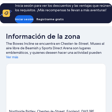
individuales,
2
Inicia sesión para ver los descuentos y las ventajas que reúnen
baño
camas
los requisitos. ¡Más recompensas te llevan a más aventuras!
individuales,
privado
baño
Iniciar sesión
Registrarme gratis
privado
Información de la zona
The Bowes Incline se encuentra en Chester-le-Street. Museo al
aire libre de Beamish y Sports Direct Arena son lugares
emblemáticos, y quienes deseen hacer una actividad pueden
visitar Quayside. También vale la pena conocer Tanfield Railway
Ver más
y Newcastle-upon-Tyne Discovery Museum. Encontrarás
muchas opciones para disfrutar del agua con actividades como
pesca.
Visitar nuestra guía de viaje de Chester-le-Street
Ver más B&B en Chester-le-Street
Northside Birtley, Chester-le-Street, England, DH3 1RF