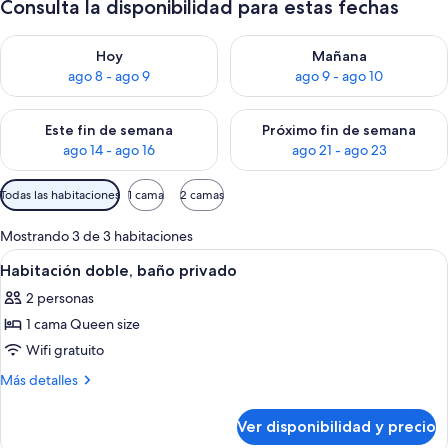
Consulta la disponibilidad para estas fechas
Consulta la disponibilidad para hoy ago 8 - ago 9
Consulta la disponibilidad pa
Hoy
Mañana
ago 8 - ago 9
ago 9 - ago 10
Consulta la disponibilidad para este fin de semana ago 14 - ag
Consulta la disponibilidad pa
Este fin de semana
Próximo fin de semana
ago 14 - ago 16
ago 21 - ago 23
Filtros
Todas las habitaciones
1 cama
2 camas
disponibles
para
Mostrando 3 de 3 habitaciones
las
Ver
Wifi gratis
3
Habitación doble, baño privado
habitaciones
todas
2 personas
las
1 cama Queen size
fotos
de
Wifi gratuito
Habitación
Más
Más detalles
doble,
detalles
sobre
baño
Ver disponibilidad y precio
Habitación
privado