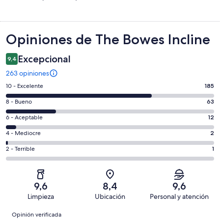
Opiniones
Opiniones de The Bowes Incline
Excepcional
9,4
263 opiniones
Evaluación:
10 - Excelente
185
10
Evaluación:
8 - Bueno
63
-
8
Excelente.
Evaluación:
6 - Aceptable
12
-
185
6
Bueno.
Evaluación:
4 - Mediocre
2
de
-
63
4
263
Aceptable.
Evaluación:
2 - Terrible
1
de
-
opiniones
12
2
263
Mediocre.
de
-
opiniones
2
263
Terrible.
de
9,6
8,4
9,6
opiniones
1
263
Limpieza
Ubicación
Personal y atención
de
opiniones
Opiniones
263
Opinión verificada