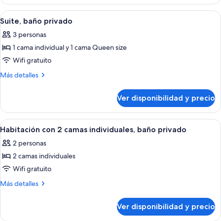
doble,
baño
Ver
Una habitación de hotel con dos camas
3
privado
Suite, baño privado
todas
3 personas
las
1 cama individual y 1 cama Queen size
fotos
de
Wifi gratuito
Suite,
Más
Más detalles
baño
detalles
sobre
privado
Ver disponibilidad y precio
Suite,
baño
privado
Ver
Habitación de hotel con dos camas, un 
3
Habitación con 2 camas individuales, baño privado
todas
2 personas
las
2 camas individuales
fotos
de
Wifi gratuito
Habitación
Más
Más detalles
con
detalles
sobre
2
Ver disponibilidad y precio
Habitación
camas
con