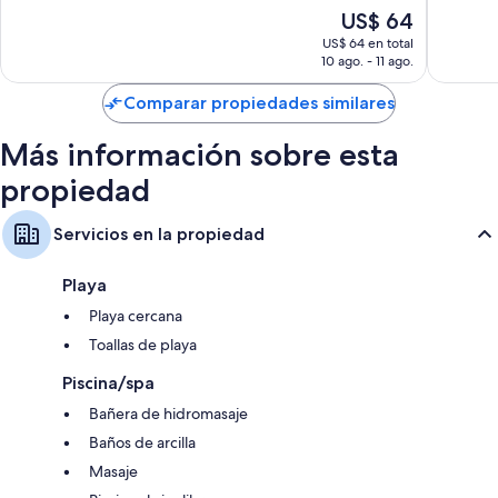
Magnífico,
Muy
El
US$ 64
89
bueno,
precio
US$ 64 en total
opiniones
32
actual
10 ago. - 11 ago.
opinion
es
de
Comparar propiedades similares
US$ 64
Más información sobre esta
propiedad
Servicios en la propiedad
Playa
Playa cercana
Toallas de playa
Piscina/spa
Bañera de hidromasaje
Baños de arcilla
Masaje