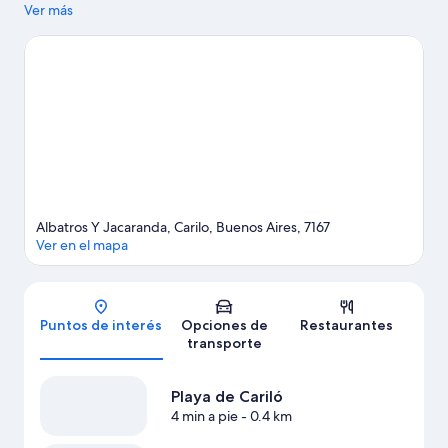
quienes quieran apreciar la belleza natural del área pueden
Ver más
visitar Playa de Cariló y Playa de Valeria del Mar.
Visitar nuestra
guía de viaje de Cariló
Ver más apart-hoteles en Cariló
Albatros Y Jacaranda, Carilo, Buenos Aires, 7167
Ver en el mapa
Mapa
Puntos de interés
Opciones de
Restaurantes
transporte
Playa de Cariló
4 min a pie
- 0.4 km