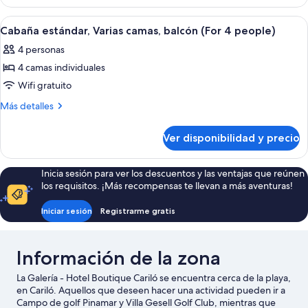
estándar,
doble,
1
Ver
Wifi gratis
4
balcón
cama
Cabaña estándar, Varias camas, balcón (For 4 people)
todas
doble,
4 personas
balcón
las
4 camas individuales
fotos
de
Wifi gratuito
Cabaña
Más
Más detalles
estándar,
detalles
sobre
Varias
Ver disponibilidad y precio
Cabaña
camas,
estándar,
balcón
Varias
Inicia sesión para ver los descuentos y las ventajas que reúnen
(For
camas,
los requisitos. ¡Más recompensas te llevan a más aventuras!
balcón
4
(For
people)
Iniciar sesión
Registrarme gratis
4
people)
Información de la zona
La Galería - Hotel Boutique Cariló se encuentra cerca de la playa,
en Cariló. Aquellos que deseen hacer una actividad pueden ir a
Campo de golf Pinamar y Villa Gesell Golf Club, mientras que