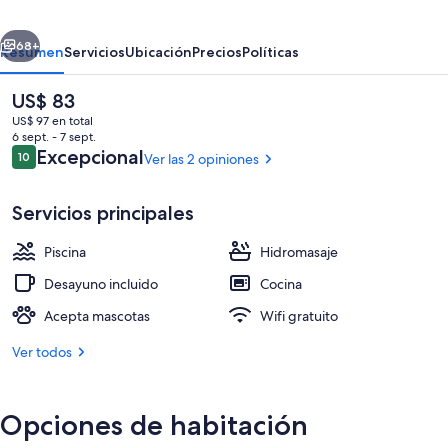
Hotel
erior
Siguiente
Boutique
68+
Resumen
Servicios
Ubicación
Precios
Políticas
Cariló
El
US$ 83
precio
US$ 97 en total
actual
6 sept. - 7 sept.
es
Opiniones
Excepcional
10
Ver las 2 opiniones
10 de 10
de
US$ 83
Servicios principales
Piscina
Hidromasaje
Una piscina al aire libre
Desayuno incluido
Cocina
Acepta mascotas
Wifi gratuito
Ver todos
Opciones de habitación