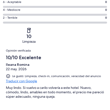
Excelente.
Evaluación:
6 - Aceptable
0
-
2
6
Bueno.
Evaluación:
4 - Mediocre
0
de
-
0
4
2
Aceptable.
Evaluación:
2 - Terrible
0
de
-
opiniones
0
2
2
Mediocre.
de
-
opiniones
0
2
Terrible.
de
10
opiniones
0
2
Limpieza
de
opiniones
Opiniones
2
Opinión verificada
opiniones
10/10 Excelente
Ileana Romina
22 may. 2026
Le gustó: Limpieza, check-in, comunicación, veracidad del anuncio
Traducir con Google
Muy lindo. Si vuelvo a carilo volvería a este hotel. Nuevo,
cómodo, lindo, amables en todo momento, el precio me pareció
súper adecuado, ninguna queja.