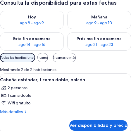
Consulta la disponibilidad para estas fechas
Consulta la disponibilidad para hoy ago 8 - ago 9
Consulta la disponibilidad pa
Hoy
Mañana
ago 8 - ago 9
ago 9 - ago 10
Consulta la disponibilidad para este fin de semana ago 14 - ag
Consulta la disponibilidad pa
Este fin de semana
Próximo fin de semana
ago 14 - ago 16
ago 21 - ago 23
Filtros
Todas las habitaciones
1 cama
3 camas o más
disponibles
para
Mostrando 2 de 2 habitaciones
las
Ver
Wifi gratis
4
Cabaña estándar, 1 cama doble, balcón
habitaciones
todas
2 personas
las
1 cama doble
fotos
de
Wifi gratuito
Cabaña
Más
Más detalles
estándar,
detalles
sobre
1
Ver disponibilidad y precio
Cabaña
cama