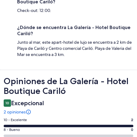
Boutique Cariló?
Check-out: 12:00.
¿Dónde se encuentra La Galería - Hotel Boutique
Cariló?
Junto al mar, este apart-hotel de lujo se encuentra a 2 km de
Playa de Cariló y Centro comercial Cariló. Playa de Valeria del
Mar se encuentra a 3 km.
Opiniones
Opiniones de La Galería - Hotel
Boutique Cariló
Excepcional
10
2 opiniones
Evaluación:
10 - Excelente
2
10
Evaluación:
8 - Bueno
0
-
8