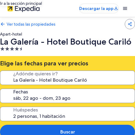
Ir a la sección principal
Descargar la app
Ver todas las propiedades
Apart-hotel
La Galería - Hotel Boutique Cariló
Propiedad
de
4.5
Elige las fechas para ver precios
estrellas
¿Adónde quieres ir?
Fechas
Huéspedes
Buscar