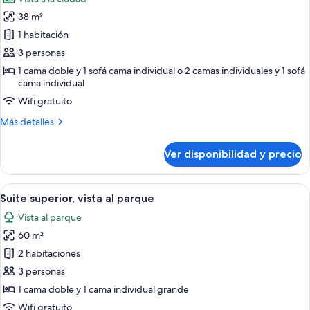
las
38 m²
fotos
de
1 habitación
Habitación
3 personas
superior
1 cama doble y 1 sofá cama individual o 2 camas individuales y 1 sofá
con
cama individual
1
Wifi gratuito
cama
Más
Más detalles
doble
detalles
o
sobre
Ver disponibilidad y precio
Habitación
2
superior
individuales
con
Ver
Caja de seguridad en la habitación, esc
6
1
Suite superior, vista al parque
todas
cama
Vista al parque
doble
las
o
60 m²
fotos
2
de
2 habitaciones
individuales
Suite
3 personas
superior,
1 cama doble y 1 cama individual grande
vista
Wifi gratuito