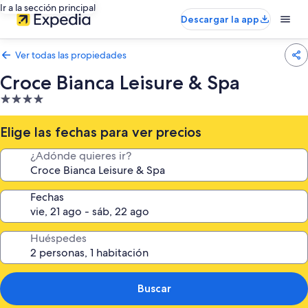
Ir a la sección principal
Descargar la app
Ver todas las propiedades
Croce Bianca Leisure & Spa
Propiedad
de
4.0
Elige las fechas para ver precios
estrellas
¿Adónde quieres ir?
Fechas
Huéspedes
Buscar