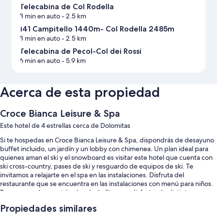
Telecabina de Col Rodella
3 min en auto
- 2.5 km
141 Campitello 1440m- Col Rodella 2485m
3 min en auto
- 2.5 km
Telecabina de Pecol-Col dei Rossi
6 min en auto
- 5.9 km
Acerca de esta propiedad
Croce Bianca Leisure & Spa
Este hotel de 4 estrellas cerca de Dolomitas
Si te hospedas en Croce Bianca Leisure & Spa, dispondrás de desayuno
buffet incluido, un jardín y un lobby con chimenea. Un plan ideal para
quienes aman el ski y el snowboard es visitar este hotel que cuenta con
ski cross-country, pases de ski y resguardo de equipos de ski. Te
invitamos a relajarte en el spa en las instalaciones. Disfruta del
restaurante que se encuentra en las instalaciones con menú para niños.
Te recomendamos visitar la sala de fitness y disfrutar de distintas
actividades como ciclismo de montaña, paracaidismo y escalada. La
Propiedades similares
propiedad cuenta con un baño turco, un sauna y wifi gratis en la