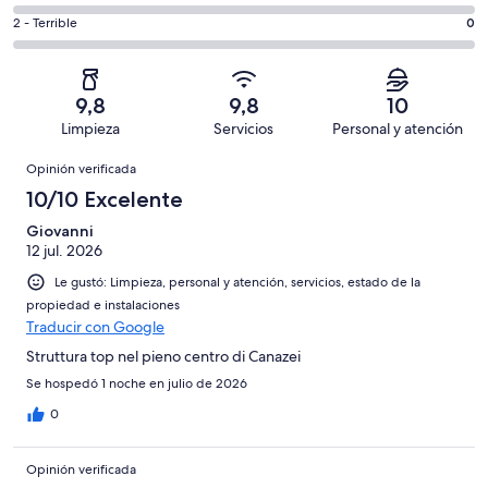
-
4
4
8
Aceptable.
Evaluación:
2 - Terrible
0
de
-
opiniones
0
2
8
Mediocre.
de
-
opiniones
0
8
Terrible.
de
9,8
9,8
10
opiniones
0
8
Limpieza
Servicios
Personal y atención
de
opiniones
Opiniones
8
Opinión verificada
opiniones
10/10 Excelente
Giovanni
12 jul. 2026
Le gustó: Limpieza, personal y atención, servicios, estado de la
propiedad e instalaciones
Traducir con Google
Struttura top nel pieno centro di Canazei
Se hospedó 1 noche en julio de 2026
0
Opinión verificada