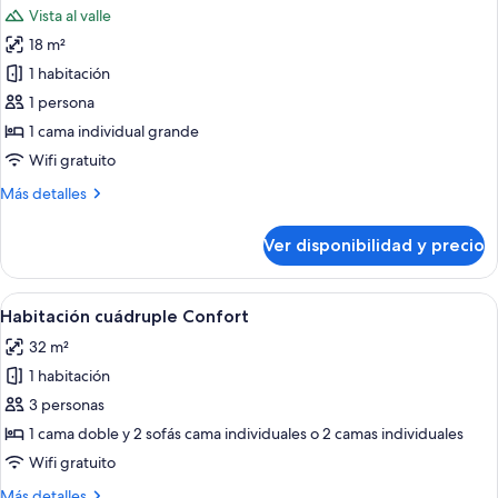
cama
Vista al valle
doble
las
o
18 m²
fotos
2
de
1 habitación
individuales
Habitación
1 persona
individual
1 cama individual grande
Wifi gratuito
Más
Más detalles
detalles
sobre
Ver disponibilidad y precio
Habitación
individual
Ver
Caja de seguridad en la habitación, esc
8
Habitación cuádruple Confort
todas
32 m²
las
1 habitación
fotos
de
3 personas
Habitación
1 cama doble y 2 sofás cama individuales o 2 camas individuales
cuádruple
Wifi gratuito
Confort
Más
Más detalles