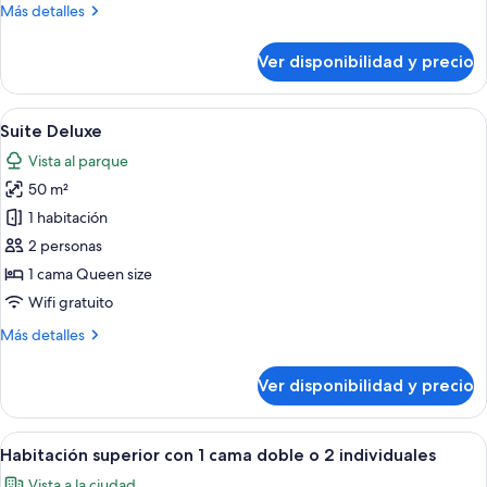
Más
Más detalles
detalles
sobre
Ver disponibilidad y precio
Suite
junior
Ver
Caja de seguridad en la habitación, esc
6
Suite Deluxe
todas
Vista al parque
las
50 m²
fotos
de
1 habitación
Suite
2 personas
Deluxe
1 cama Queen size
Wifi gratuito
Más
Más detalles
detalles
sobre
Ver disponibilidad y precio
Suite
Deluxe
Ver
Caja de seguridad en la habitación, esc
10
Habitación superior con 1 cama doble o 2 individuales
todas
Vista a la ciudad