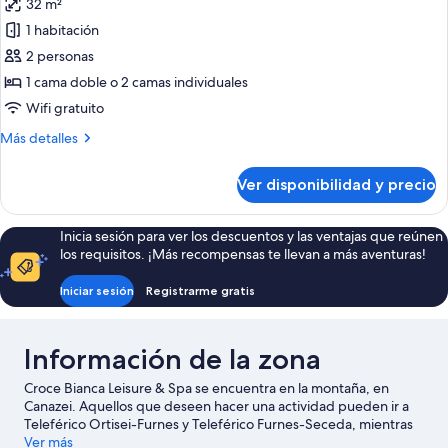
32 m²
las
1 habitación
fotos
de
2 personas
Habitación
1 cama doble o 2 camas individuales
Confort
Wifi gratuito
con
Más
Más detalles
1
detalles
cama
sobre
Ver disponibilidad y precio
Habitación
doble
Confort
o
con
Inicia sesión para ver los descuentos y las ventajas que reúnen
2
1
los requisitos. ¡Más recompensas te llevan a más aventuras!
individuales
cama
doble
Iniciar sesión
Registrarme gratis
o
2
individuales
Información de la zona
Croce Bianca Leisure & Spa se encuentra en la montaña, en
Canazei. Aquellos que deseen hacer una actividad pueden ir a
Teleférico Ortisei-Furnes y Teleférico Furnes-Seceda, mientras
que quienes quieran apreciar la belleza natural del área pueden
Ver más