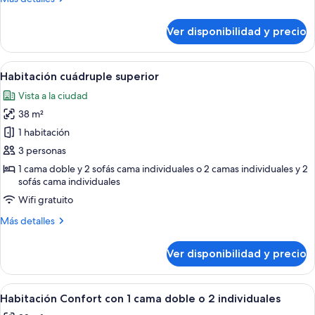
detalles
sobre
Ver disponibilidad y precio
Habitación
cuádruple
Confort
Ver
Caja de seguridad en la habitación, esc
11
Habitación cuádruple superior
todas
Vista a la ciudad
las
38 m²
fotos
de
1 habitación
Habitación
3 personas
cuádruple
1 cama doble y 2 sofás cama individuales o 2 camas individuales y 2
superior
sofás cama individuales
Wifi gratuito
Más
Más detalles
detalles
sobre
Ver disponibilidad y precio
Habitación
cuádruple
superior
Ver
Caja de seguridad en la habitación, esc
10
Habitación Confort con 1 cama doble o 2 individuales
todas