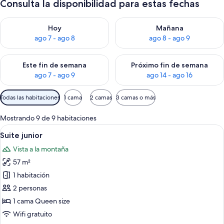
Consulta la disponibilidad para estas fechas
Consulta la disponibilidad para hoy ago 7 - ago 8
Consulta la disponibilidad pa
Hoy
Mañana
ago 7 - ago 8
ago 8 - ago 9
Consulta la disponibilidad para este fin de semana ago 7 - ag
Consulta la disponibilidad par
Este fin de semana
Próximo fin de semana
ago 7 - ago 9
ago 14 - ago 16
Filtros
Todas las habitaciones
1 cama
2 camas
3 camas o más
disponibles
para
Mostrando 9 de 9 habitaciones
las
Ver
Caja de seguridad en la habitación, esc
4
Suite junior
habitaciones
todas
Vista a la montaña
las
57 m²
fotos
de
1 habitación
Suite
2 personas
junior
1 cama Queen size
Wifi gratuito