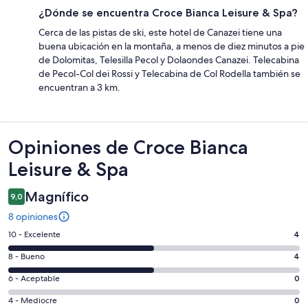
¿Dónde se encuentra Croce Bianca Leisure & Spa?
Cerca de las pistas de ski, este hotel de Canazei tiene una
buena ubicación en la montaña, a menos de diez minutos a pie
de Dolomitas, Telesilla Pecol y Dolaondes Canazei. Telecabina
de Pecol-Col dei Rossi y Telecabina de Col Rodella también se
encuentran a 3 km.
Opiniones
Opiniones de Croce Bianca
Leisure & Spa
Magnífico
9,0
8 opiniones
Evaluación:
10 - Excelente
4
10
Evaluación:
8 - Bueno
4
-
8
Excelente.
Evaluación:
6 - Aceptable
0
-
4
6
Bueno.
Evaluación:
4 - Mediocre
0
de