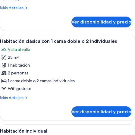
al
Más
Más detalles
parque
detalles
sobre
Ver disponibilidad y precio
Suite
superior,
vista
Ver
Caja de seguridad en la habitación, esc
8
al
Habitación clásica con 1 cama doble o 2 individuales
todas
parque
Vista al valle
las
23 m²
fotos
de
1 habitación
Habitación
2 personas
clásica
1 cama doble o 2 camas individuales
con
Wifi gratuito
1
Más
Más detalles
cama
detalles
doble
sobre
Ver disponibilidad y precio
o
Habitación
clásica
2
con
Ver
Caja de seguridad en la habitación, esc
individuales
4
1
Habitación individual
todas