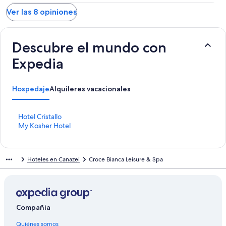
Ver las 8 opiniones
Descubre el mundo con
Expedia
Hospedaje
Alquileres vacacionales
E
Hotel Cristallo
n
E
My Kosher Hotel
l
n
a
l
c
a
Hoteles en Canazei
Croce Bianca Leisure & Spa
e
c
p
e
a
p
r
a
a
r
a
a
Compañía
b
a
Quiénes somos
r
b