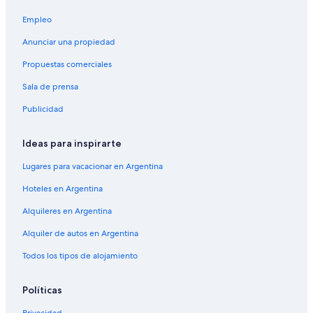
i
r
Empleo
r
i
l
r
Anunciar una propiedad
a
l
p
a
Propuestas comerciales
á
p
g
á
Sala de prensa
i
g
Publicidad
n
i
a
n
d
a
Ideas para inspirarte
e
d
H
e
Lugares para vacacionar en Argentina
o
M
t
y
Hoteles en Argentina
e
K
Alquileres en Argentina
l
o
C
s
Alquiler de autos en Argentina
r
h
i
e
Todos los tipos de alojamiento
s
r
t
H
a
o
Políticas
l
t