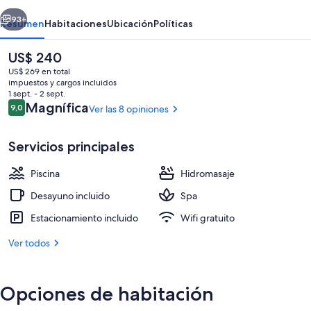
&
erior
Siguiente
Spa
93+
Resumen
Habitaciones
Ubicación
Políticas
El
US$ 240
precio
US$ 269 en total
actual
impuestos y cargos incluidos
es
1 sept. - 2 sept.
de
Opiniones
Magnífica
9,0
Ver las 8 opiniones
9,0 de 10
US$ 240
Servicios principales
Una piscina techada, una piscina al ai
Piscina
Hidromasaje
Desayuno incluido
Spa
Estacionamiento incluido
Wifi gratuito
Ver todos
Opciones de habitación