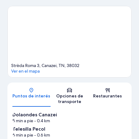
visitar Dolomitas y Valle de Gardena. También vale la pena
conocer Dolaondes Canazei y Refugio Florencia. Encontrarás
muchas opciones para disfrutar del aire libre con actividades
como alpinismo y ski en los alrededores, entre otras.
Visitar
nuestra guía de viaje de Canazei
Strèda Roma 3, Canazei, TN, 38032
Ver en el mapa
Mapa
Puntos de interés
Opciones de
Restaurantes
transporte
Dolaondes Canazei
5 min a pie
- 0.4 km
Telesilla Pecol
6 min a pie
- 0.6 km