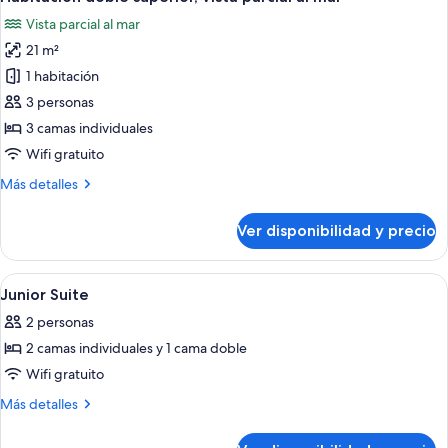
todas
Vista parcial al mar
las
21 m²
fotos
de
1 habitación
Habitación
3 personas
doble
3 camas individuales
superior,
Wifi gratuito
vista
Más
Más detalles
parcial
detalles
al
sobre
Ver disponibilidad y precio
mar
Habitación
doble
superior,
Ver
Minibar, caja de seguridad en la habita
4
vista
Junior Suite
todas
parcial
2 personas
al
las
mar
2 camas individuales y 1 cama doble
fotos
de
Wifi gratuito
Junior
Más
Más detalles
Suite
detalles
sobre