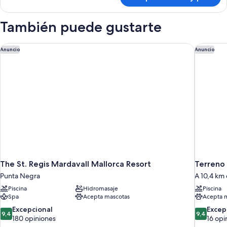
Comfort
Triple
Room
También puede gustarte
The St. Regis Mardavall Mallorca Resort
Terreno 
Anuncio
Anuncio
The St. Regis Mardavall Mallorca Resort
Terreno
Punta Negra
A 10,4 km 
Piscina
Hidromasaje
Piscina
Spa
Acepta mascotas
Acepta 
9.4
9.4
Excepcional
Excep
9,4
9,4
de
de
180 opiniones
16 opi