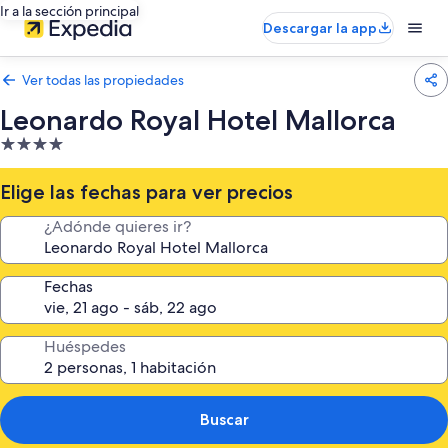
Ir a la sección principal
Descargar la app
Ver todas las propiedades
Leonardo Royal Hotel Mallorca
Propiedad
de
4.0
Elige las fechas para ver precios
estrellas
¿Adónde quieres ir?
Fechas
Huéspedes
Buscar