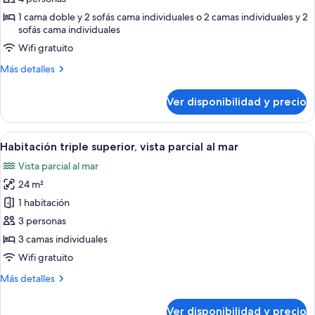
Habitación
1 cama doble y 2 sofás cama individuales o 2 camas individuales y 2
sofás cama individuales
Deluxe,
vista
Wifi gratuito
al
Más
Más detalles
mar
detalles
sobre
Ver disponibilidad y precio
Habitación
Deluxe,
vista
Ver
Habitación de hotel con dos camas, un 
10
al
Habitación triple superior, vista parcial al mar
todas
mar
Vista parcial al mar
las
24 m²
fotos
de
1 habitación
Habitación
3 personas
triple
3 camas individuales
superior,
Wifi gratuito
vista
Más
Más detalles
parcial
detalles
al
sobre
Ver disponibilidad y precio