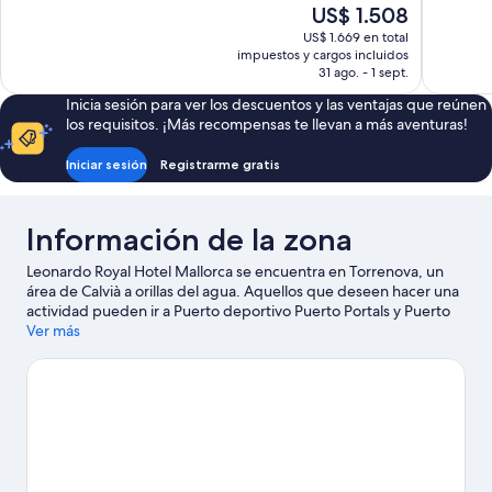
10,
10,
El
US$ 1.508
Excepcional,
Excepcion
precio
US$ 1.669 en total
180
16
actual
impuestos y cargos incluidos
opiniones
opiniones
es
31 ago. - 1 sept.
de
Inicia sesión para ver los descuentos y las ventajas que reúnen
US$ 1.508
los requisitos. ¡Más recompensas te llevan a más aventuras!
Iniciar sesión
Registrarme gratis
Información de la zona
Leonardo Royal Hotel Mallorca se encuentra en Torrenova, un
área de Calvià a orillas del agua. Aquellos que deseen hacer una
actividad pueden ir a Puerto deportivo Puerto Portals y Puerto
de Palma de Mallorca, mientras que quienes quieran apreciar la
Ver más
belleza natural del área pueden visitar Playa Son Maties y Playa
de Palma Nova. ¿Viajas con niños? No te pierdas Parque
Katmandu.
Visitar nuestra guía de viaje de Calvià