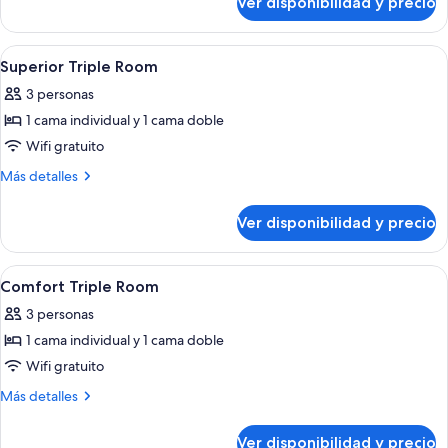
Ver disponibilidad y precio
Junior
Suite
Ver
Habitación de hotel con cama, escritorio,
7
Superior Triple Room
todas
3 personas
las
1 cama individual y 1 cama doble
fotos
de
Wifi gratuito
Superior
Más
Más detalles
Triple
detalles
sobre
Room
Ver disponibilidad y precio
Superior
Triple
Room
Ver
Habitación de hotel con cama, escritori
5
Comfort Triple Room
todas
3 personas
las
1 cama individual y 1 cama doble
fotos
de
Wifi gratuito
Comfort
Más
Más detalles
Triple
detalles
sobre
Room
Ver disponibilidad y precio