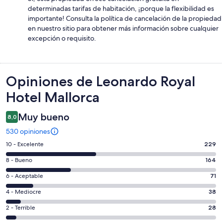
determinadas tarifas de habitación, ¡porque la flexibilidad es
importante! Consulta la política de cancelación de la propiedad
en nuestro sitio para obtener más información sobre cualquier
excepción o requisito.
Opiniones
Opiniones de Leonardo Royal
Hotel Mallorca
Muy bueno
8,0
530 opiniones
Evaluación:
10 - Excelente
229
10
Evaluación:
8 - Bueno
164
-
8
Excelente.
Evaluación:
6 - Aceptable
71
-
229
6
Bueno.
Evaluación:
4 - Mediocre
38
de
-
164
4
530
Aceptable.
Evaluación:
2 - Terrible
28
de
-
opiniones
71
2