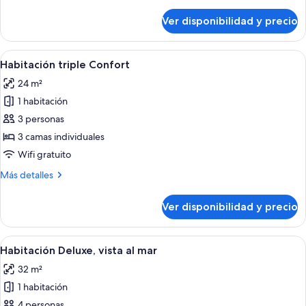
detalles
sobre
Ver disponibilidad y precio
Habitación
doble
Confort
Ver
Minibar, caja de seguridad en la habita
5
Habitación triple Confort
todas
24 m²
las
1 habitación
fotos
de
3 personas
Habitación
3 camas individuales
triple
Wifi gratuito
Confort
Más
Más detalles
detalles
sobre
Ver disponibilidad y precio
Habitación
triple
Confort
Ver
Habitación de hotel con dos camas, un 
15
Habitación Deluxe, vista al mar
todas
32 m²
las
1 habitación
fotos
de
4 personas