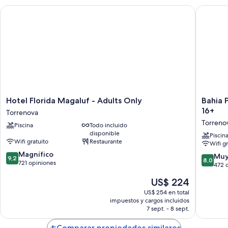
Hotel Florida Magaluf - Adults Only
Bahia Pr
Hotel
Bahia
Hotel Florida Magaluf - Adults Only
Bahia 
Florida
Principe
16+
Torrenova
Magaluf
Escape
Torreno
Piscina
Todo incluido
-
Coral
disponible
Adults
Playa
Piscin
Wifi gratuito
Restaurante
Wifi g
Only
–
9.2
Torrenova
Magnífico
Adults
8.0
Muy
9,2
8,0
de
721 opiniones
Only
de
472 
10,
16+
10,
El
US$ 224
Magnífico,
Torreno
Muy
precio
721
bueno,
US$ 254 en total
actual
opiniones
impuestos y cargos incluidos
472
es
7 sept. - 8 sept.
opinion
de
US$ 224
Comparar propiedades similares