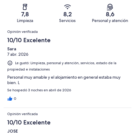
530
Mediocre.
de
-
opiniones
38
530
Terrible.
de
7,8
8,2
8,6
opiniones
28
530
Limpieza
Servicios
Personal y atención
de
opiniones
Opiniones
530
Opinión verificada
opiniones
10/10 Excelente
Sara
7 abr. 2026
Le gustó: Limpieza, personal y atención, servicios, estado de la
propiedad e instalaciones
Personal muy amable y el alojamiento en general estaba muy
bien. L
Se hospedó 3 noches en abril de 2026
0
Opinión verificada
10/10 Excelente
JOSE