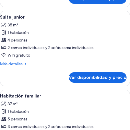
mar
Habitación
triple
superior,
Ver
Vista a la playa o al mar
18
vista
Suite junior
todas
parcial
35 m²
al
las
mar
1 habitación
fotos
de
4 personas
Suite
2 camas individuales y 2 sofás cama individuales
junior
Wifi gratuito
Más
Más detalles
detalles
sobre
Ver disponibilidad y precio
Suite
junior
Ver
Minibar, caja de seguridad en la habita
18
Habitación familiar
todas
37 m²
las
1 habitación
fotos
de
5 personas
Habitación
3 camas individuales y 2 sofás cama individuales