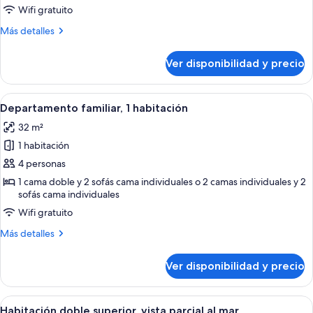
familiar
Wifi gratuito
Más
Más detalles
detalles
sobre
Ver disponibilidad y precio
Habitación
familiar
Ver
Minibar, caja de seguridad en la habita
18
Departamento familiar, 1 habitación
todas
32 m²
las
1 habitación
fotos
de
4 personas
Departamento
1 cama doble y 2 sofás cama individuales o 2 camas individuales y 2
sofás cama individuales
familiar,
1
Wifi gratuito
habitación
Más
Más detalles
detalles
sobre
Ver disponibilidad y precio
Departamento
familiar,
1
Ver
Habitación de hotel con una cama grande
10
habitación
Habitación doble superior, vista parcial al mar