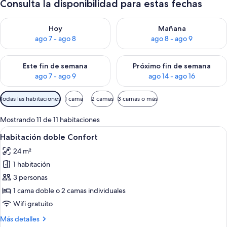
Consulta la disponibilidad para estas fechas
Consulta la disponibilidad para hoy ago 7 - ago 8
Consulta la disponibilidad pa
Hoy
Mañana
ago 7 - ago 8
ago 8 - ago 9
Consulta la disponibilidad para este fin de semana ago 7 - ag
Consulta la disponibilidad par
Este fin de semana
Próximo fin de semana
ago 7 - ago 9
ago 14 - ago 16
Filtros
Todas las habitaciones
1 cama
2 camas
3 camas o más
disponibles
para
Mostrando 11 de 11 habitaciones
las
Ver
Habitación de hotel con dos camas, un e
5
Habitación doble Confort
habitaciones
todas
24 m²
las
1 habitación
fotos
de
3 personas
Habitación
1 cama doble o 2 camas individuales
doble
Wifi gratuito
Confort
Más
Más detalles