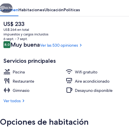
Mallorca
erior
Siguiente
107+
Resumen
Habitaciones
Ubicación
Políticas
El
US$ 233
precio
US$ 264 en total
actual
impuestos y cargos incluidos
es
6 sept. - 7 sept.
de
Opiniones
Muy buena
8,0
Ver las 530 opiniones
8,0 de 10
US$ 233
Servicios principales
Lobby
Piscina
Wifi gratuito
Restaurante
Aire acondicionado
Gimnasio
Desayuno disponible
Ver todos
Opciones de habitación