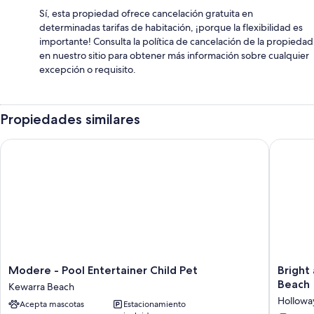
Sí, esta propiedad ofrece cancelación gratuita en
determinadas tarifas de habitación, ¡porque la flexibilidad es
importante! Consulta la política de cancelación de la propiedad
en nuestro sitio para obtener más información sobre cualquier
excepción o requisito.
Propiedades similares
Modere - Pool Entertainer Child Pet
Bright a
Modere
Bright
Modere - Pool Entertainer Child Pet
Bright
-
and
Beach
Kewarra Beach
Pool
Spaciou
Hollowa
Acepta mascotas
Estacionamiento
Entertainer
Triplex