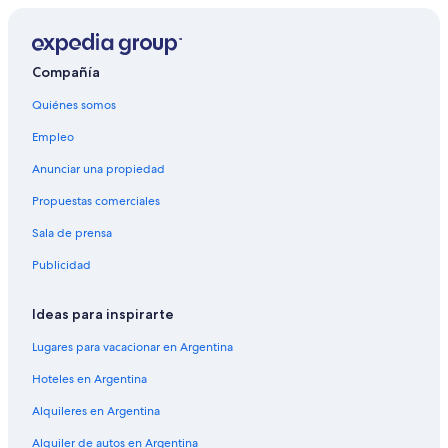
a
r
a
a
Compañía
b
Quiénes somos
r
i
Empleo
r
l
Anunciar una propiedad
a
p
Propuestas comerciales
á
g
Sala de prensa
i
Publicidad
n
a
d
Ideas para inspirarte
e
B
Lugares para vacacionar en Argentina
a
l
Hoteles en Argentina
i
Alquileres en Argentina
H
a
Alquiler de autos en Argentina