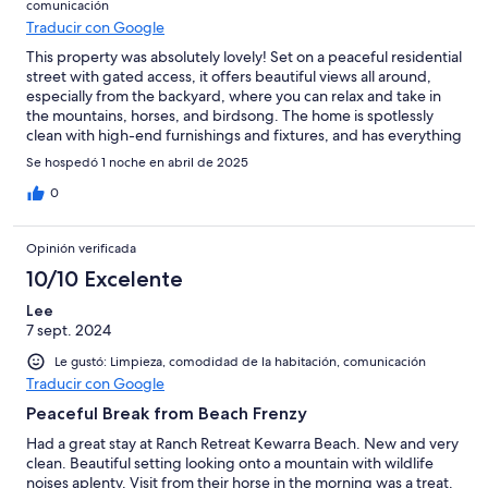
comunicación
Traducir con Google
This property was absolutely lovely! Set on a peaceful residential
street with gated access, it offers beautiful views all around,
especially from the backyard, where you can relax and take in
the mountains, horses, and birdsong. The home is spotlessly
clean with high-end furnishings and fixtures, and has everything
you could possibly need, a real home away from home. I didn’t
Se hospedó 1 noche en abril de 2025
want to leave and only wish we’d booked a longer stay! It’s close
to everything, a great shopping centre and beach — though a
0
car is necessary. The owners are wonderful and live next door,
so they’re nearby if you need anything. Highly recommend —
Opinión verificada
you won’t be disappointed!
10/10 Excelente
Lee
7 sept. 2024
Le gustó: Limpieza, comodidad de la habitación, comunicación
Traducir con Google
Peaceful Break from Beach Frenzy
Had a great stay at Ranch Retreat Kewarra Beach. New and very
clean. Beautiful setting looking onto a mountain with wildlife
noises aplenty. Visit from their horse in the morning was a treat.