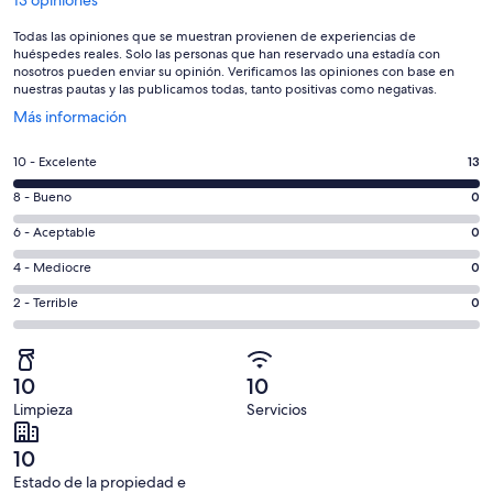
Todas las opiniones que se muestran provienen de experiencias de
huéspedes reales. Solo las personas que han reservado una estadía con
nosotros pueden enviar su opinión. Verificamos las opiniones con base en
nuestras pautas y las publicamos todas, tanto positivas como negativas.
Se
Más información
abre
en
Evaluación:
10 - Excelente
13
una
10
nueva
Evaluación:
8 - Bueno
0
-
ventana
8
Excelente.
Evaluación:
6 - Aceptable
0
-
13
6
Bueno.
Evaluación:
4 - Mediocre
0
de
-
0
4
13
Aceptable.
Evaluación:
2 - Terrible
0
de
-
opiniones
0
2
13
Mediocre.
de
-
opiniones
0
13
Terrible.
de
10
10
opiniones
0
13
Limpieza
Servicios
de
opiniones
13
10
opiniones
Estado de la propiedad e