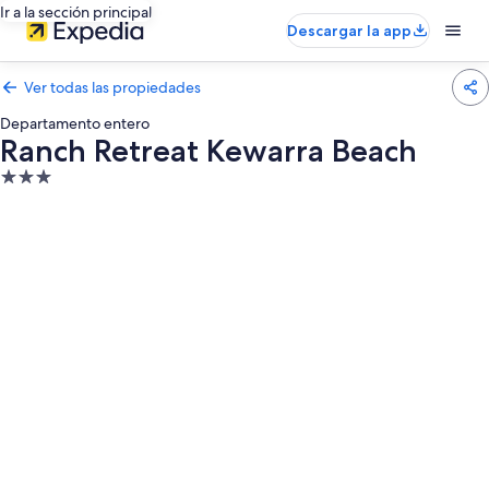
Ir a la sección principal
Descargar la app
Ver todas las propiedades
Departamento entero
Ranch Retreat Kewarra Beach
Propiedad
de
3.0
estrellas
Galería
de