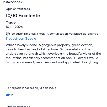
instalaciones
Opiniones
Opinión verificada
10/10 Excelente
Tracie
10 jul. 2026
Le gustó: Limpieza, check-in, comunicación, veracidad del anuncio
Traducir con Google
What a lovely suprise. A gorgeous property, great location,
close to beaches, and all attractions. Sit peacefully on the
undercover verandah which overlooks the beautiful views of the
mountains. Pet friendly accommodation bonus. Loved it would
highly recommend, very clean and well appointed. Everything
you need.
Se hospedó 2 noches en julio de 2026
0
Opinión verificada