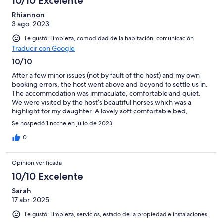
10/10 Excelente
Rhiannon
3 ago. 2023
Le gustó: Limpieza, comodidad de la habitación, comunicación
Traducir con Google
10/10
After a few minor issues (not by fault of the host) and my own
booking errors, the host went above and beyond to settle us in.
The accommodation was immaculate, comfortable and quiet.
We were visited by the host’s beautiful horses which was a
highlight for my daughter. A lovely soft comfortable bed,
generous shower and fluffy towels really made it feel like luxury.
Se hospedó 1 noche en julio de 2023
I would recommend this to those looking for somewhere calm
and relaxing, but still so close to the beach. Thank you 💕
0
Opinión verificada
10/10 Excelente
Sarah
17 abr. 2025
Le gustó: Limpieza, servicios, estado de la propiedad e instalaciones,