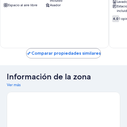
incluido
Child
Near
Lavado
Espacio al aire libre
Asador
Estaci
Pet
Hollowa
inclui
Kewarra
Beach
Beach
Hollowa
4.0
4,0
1 opi
Beach
de
10,
1
opinión
Comparar propiedades similares
Información de la zona
Ver más