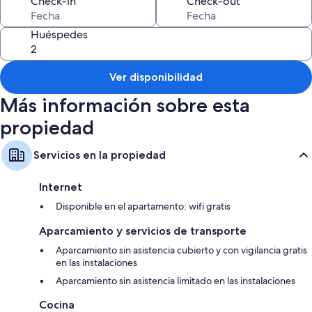
Check-in
Check-out
En Ranch Retreat Kewarra Beach, todas las habitaciones poseen
beneficios como aire acondicionado y batas. También brindan servicios
como wifi gratis.
Huéspedes
También se incluyen los siguientes beneficios adicionales en todas las
habitaciones:
Ver disponibilidad
Calefacción y ventiladores de techo
Más información sobre esta
Baños con duchas y secadores de pelo
Armarios o vestidores, cocinas y refrigeradores/freezers
propiedad
Servicios en la propiedad
Internet
Disponible en el apartamento: wifi gratis
Aparcamiento y servicios de transporte
Aparcamiento sin asistencia cubierto y con vigilancia gratis
en las instalaciones
Aparcamiento sin asistencia limitado en las instalaciones
Cocina