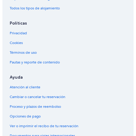
i
A
Todos los tipos de alojamiento
p
r
i
Políticas
v
a
Privacidad
t
Cookies
e
r
Términos de uso
e
t
Pautas y reporte de contenido
r
e
a
Ayuda
t
Atención al cliente
o
n
Cambiar o cancelar tu reservación
a
c
Proceso y plazos de reembolso
r
e
Opciones de pago
a
g
Ver o imprimir el recibo de tu reservación
e
Documentos para viajes internacionales