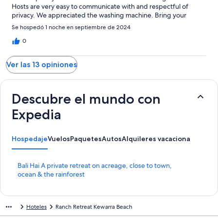
Hosts are very easy to communicate with and respectful of
privacy. We appreciated the washing machine. Bring your
supplies with you (including milk), a small supermarket a couple
Se hospedó 1 noche en septiembre de 2024
of km down the road has basics. Would stay again! Thank you
Harvey & Courtney
0
Ver las 13 opiniones
Descubre el mundo con
Expedia
Hospedaje
Vuelos
Paquetes
Autos
Alquileres vacacionales
Activ
E
Bali Hai A private retreat on acreage, close to town,
n
ocean & the rainforest
l
a
c
Hoteles
Ranch Retreat Kewarra Beach
e
p