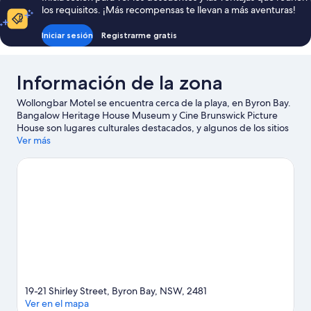
los requisitos. ¡Más recompensas te llevan a más aventuras!
Iniciar sesión
Registrarme gratis
Información de la zona
Wollongbar Motel se encuentra cerca de la playa, en Byron Bay.
Bangalow Heritage House Museum y Cine Brunswick Picture
House son lugares culturales destacados, y algunos de los sitios
emblemáticos del área incluyen Faro de Cabo Byron y Castillo de
Ver más
Cristal y Jardines de Shambhala. Las actividades como kayak y
buceo ofrecen una gran oportunidad de disfrutar del agua y, si
buscas un poco de adrenalina, puedes hacer bici de montaña y
ecotours en los alrededores.
Visitar nuestra guía de viaje de
Byron Bay
Ver más moteles en Byron Bay
19-21 Shirley Street, Byron Bay, NSW, 2481
Ver en el mapa