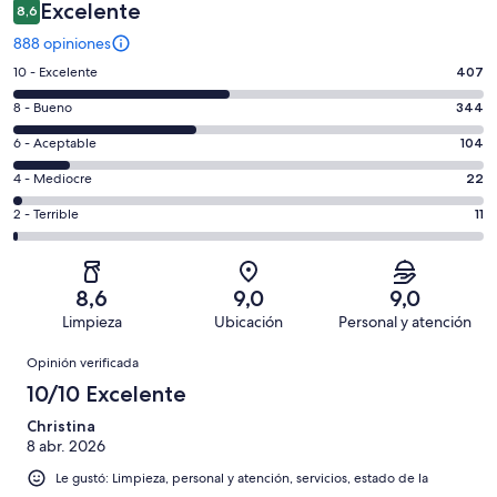
Excelente
8,6
888 opiniones
Evaluación:
10 - Excelente
407
10
Evaluación:
8 - Bueno
344
-
8
Excelente.
Evaluación:
6 - Aceptable
104
-
407
6
Bueno.
Evaluación:
4 - Mediocre
22
de
-
344
4
888
Aceptable.
Evaluación:
2 - Terrible
11
de
-
opiniones
104
2
888
Mediocre.
de
-
opiniones
22
888
Terrible.
de
8,6
9,0
9,0
opiniones
11
888
Limpieza
Ubicación
Personal y atención
de
opiniones
Opiniones
888
Opinión verificada
opiniones
10/10 Excelente
Christina
8 abr. 2026
Le gustó: Limpieza, personal y atención, servicios, estado de la