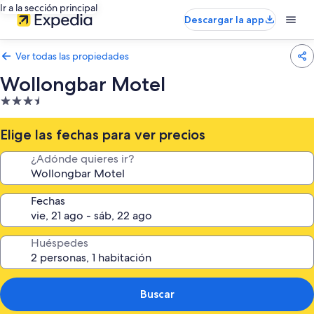
Ir a la sección principal
Descargar la app
Ver todas las propiedades
Wollongbar Motel
Propiedad
de
3.5
Elige las fechas para ver precios
estrellas
¿Adónde quieres ir?
Fechas
Huéspedes
Buscar