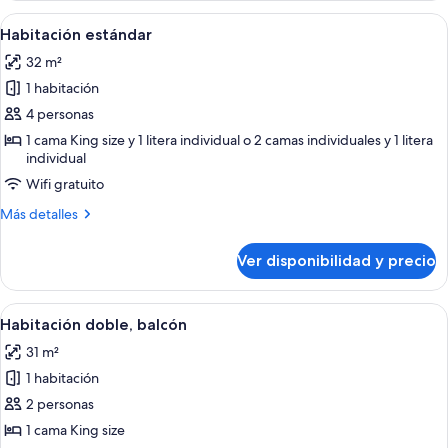
Ver
Una habitación con una cama, una mes
9
Habitación estándar
todas
32 m²
las
1 habitación
fotos
de
4 personas
Habitación
1 cama King size y 1 litera individual o 2 camas individuales y 1 litera
individual
estándar
Wifi gratuito
Más
Más detalles
detalles
sobre
Ver disponibilidad y precio
Habitación
estándar
Ver
Una habitación de hotel con una cama
10
Habitación doble, balcón
todas
31 m²
las
1 habitación
fotos
de
2 personas
Habitación
1 cama King size