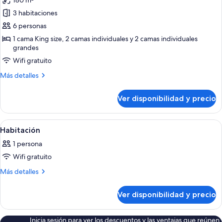
180 m²
las
3 habitaciones
fotos
de
6 personas
Departamento
1 cama King size, 2 camas individuales y 2 camas individuales
grandes
familiar,
3
Wifi gratuito
habitaciones
Más
Más detalles
detalles
sobre
Ver disponibilidad y precio
Departamento
familiar,
3
Ver
Habitación de hotel con cama, ventila
9
habitaciones
Habitación
todas
1 persona
las
Wifi gratuito
fotos
de
Más
Más detalles
detalles
Habitación
sobre
Ver disponibilidad y precio
Habitación
Inicia sesión para ver los descuentos y las ventajas que reúnen