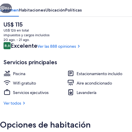
erior
Siguiente
86+
Resumen
Habitaciones
Ubicación
Políticas
El
US$ 115
precio
US$ 126 en total
actual
impuestos y cargos incluidos
es
20 ago. - 21 ago.
de
Opiniones
Excelente
8,6
Ver las 888 opiniones
8,6 de 10
US$ 115
Servicios principales
Escritorio, espacio para trabajar con l
Piscina
Estacionamiento incluido
Wifi gratuito
Aire acondicionado
Servicios ejecutivos
Lavandería
Ver todos
Opciones de habitación