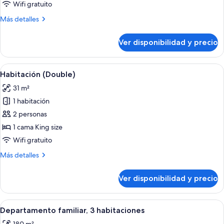
doble,
Wifi gratuito
balcón
Más
Más detalles
detalles
sobre
Ver disponibilidad y precio
Habitación
doble,
balcón
Ver
Una cama con almohadas blancas y est
10
Habitación (Double)
todas
31 m²
las
1 habitación
fotos
de
2 personas
Habitación
1 cama King size
(Double)
Wifi gratuito
Más
Más detalles
detalles
sobre
Ver disponibilidad y precio
Habitación
(Double)
Ver
Una sala de estar con un sofá de cuer
17
Departamento familiar, 3 habitaciones
todas