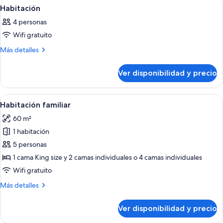
Ver
Una habitación de hotel con literas, un
5
Habitación
todas
4 personas
las
Wifi gratuito
fotos
de
Más
Más detalles
detalles
Habitación
sobre
Ver disponibilidad y precio
Habitación
Ver
Una cama bien hecha con ropa de cama 
13
Habitación familiar
todas
60 m²
las
1 habitación
fotos
de
5 personas
Habitación
1 cama King size y 2 camas individuales o 4 camas individuales
familiar
Wifi gratuito
Más
Más detalles
detalles
sobre
Ver disponibilidad y precio
Habitación
familiar