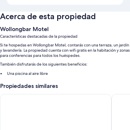
Acerca de esta propiedad
Wollongbar Motel
Características destacadas de la propiedad
Si te hospedas en Wollongbar Motel, contarás con una terraza, un jardín
y lavandería. La propiedad cuenta con wifi gratis en la habitación y zonas
para conferencias para todos los huéspedes.
También disfrutarás de los siguientes beneficios:
Una piscina al aire libre
Estacionamiento gratis
Propiedades similares
Check-out exprés, periódicos en el lobby y asistencia turística y para
la compra de entradas
Glen Villa Resort
Drifter 
Una caja de seguridad en la recepción, un área de parrillas y
resguardo de equipaje
Los huéspedes dejan excelentes opiniones sobre la atención del
personal y la ubicación