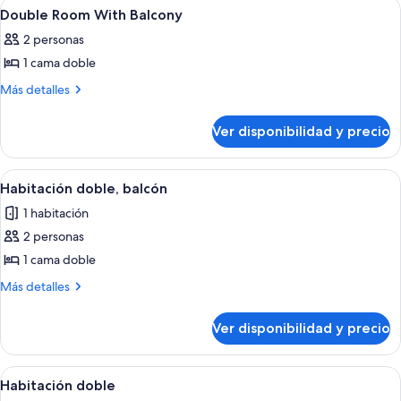
Ver
Una cama con cubierta blanca acolchad
7
Double Room With Balcony
todas
2 personas
las
1 cama doble
fotos
de
Más
Más detalles
detalles
Double
sobre
Room
Ver disponibilidad y precio
Double
With
Room
Balcony
With
Ver
Un dormitorio con cama, mesita de noc
3
Balcony
Habitación doble, balcón
todas
1 habitación
las
2 personas
fotos
de
1 cama doble
Habitación
Más
Más detalles
doble,
detalles
sobre
balcón
Ver disponibilidad y precio
Habitación
doble,
balcón
Ver
Habitación de hotel con cama, escritori
4
Habitación doble
todas