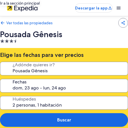
Ir a la sección principal
Descargar la app
Ver todas las propiedades
Pousada Gênesis
Propiedad
de
3.5
Elige las fechas para ver precios
estrellas
¿Adónde quieres ir?
Fechas
Huéspedes
Buscar