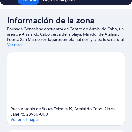
Iniciar sesión
Registrarme gratis
Información de la zona
Pousada Gênesis se encuentra en Centro de Arraial do Cabo, un
área de Arraial do Cabo cerca de la playa. Mirador de Atalaia y
Fuerte San Mateo son lugares emblemáticos, y la belleza natural
del área puede apreciarse en Playa dos Anjos y Playa Forno.
Ver más
También puedes darte una vuelta por Playa de Pontal do Atalaia
y Playa de las Dunas. Encontrarás muchas opciones para conocer
la zona con actividades como avistaje de ballenas.
Visitar nuestra
guía de viaje de Arraial do Cabo
Ver más pousadas en Arraial do Cabo
Ruan Antonio de Souza Teixeira 19, Arraial do Cabo, Rio de
Janeiro, 28930-000
Ver en el mapa
Mapa