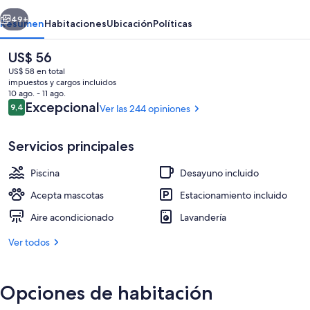
erior
Siguiente
49+
Resumen
Habitaciones
Ubicación
Políticas
El
US$ 56
precio
US$ 58 en total
actual
impuestos y cargos incluidos
es
10 ago. - 11 ago.
de
Opiniones
Excepcional
9,4
Ver las 244 opiniones
9,4 de 10
US$ 56
Servicios principales
Una piscina al aire libre, sombrillas, sil
Piscina
Desayuno incluido
Acepta mascotas
Estacionamiento incluido
Aire acondicionado
Lavandería
Ver todos
Opciones de habitación