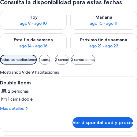
Consulta la disponibilidad para estas fechas
Consulta la disponibilidad para hoy ago 9 - ago 10
Consulta la disponibilidad par
Hoy
Mañana
ago 9 - ago 10
ago 10 - ago 11
Consulta la disponibilidad para este fin de semana ago 14 - ag
Consulta la disponibilidad pa
Este fin de semana
Próximo fin de semana
ago 14 - ago 16
ago 21 - ago 23
Filtros
Todas las habitaciones
1 cama
2 camas
3 camas o más
disponibles
para
Mostrando 9 de 9 habitaciones
las
Ver
Habitación de hotel con cama, televisi
5
Double Room
habitaciones
todas
2 personas
las
1 cama doble
fotos
de
Más
Más detalles
detalles
Double
sobre
Room
Ver disponibilidad y precio
Double
Room