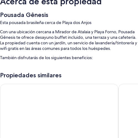
Acerca de esta propiedad
Pousada Gênesis
Esta pousada brasileña cerca de Playa dos Anjos
Con una ubicación cercana a Mirador de Atalaia y Playa Forno, Pousada
Gênesis te ofrece desayuno buffet incluido, una terraza y una cafetería.
La propiedad cuenta con un jardín, un servicio de lavandería/tintorería y
wifi gratis en las áreas comunes para todos los huéspedes.
También disfrutarás de los siguientes beneficios:
Una piscina al aire libre con sillones reclinables de piscina y
sombrillas
Propiedades similares
Estacionamiento gratis
Pousada Xerxes
Pousada 
Check-out exprés, un área de parrillas y café o té en las áreas
comunes
Sombrillas, áreas para no fumadores y periódicos gratis
Los huéspedes destacan la atención del personal
Características de las habitaciones
En Pousada Gênesis, todas las habitaciones tienen comodidades como
películas de estreno y aire acondicionado. Además, brindan servicios