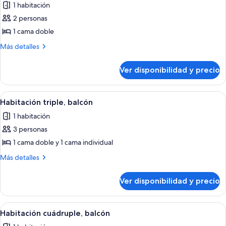
1 habitación
las
2 personas
fotos
de
1 cama doble
Habitación
Más
Más detalles
doble
detalles
sobre
Ver disponibilidad y precio
Habitación
doble
Ver
Habitación de hotel con dos camas, un e
4
Habitación triple, balcón
todas
1 habitación
las
3 personas
fotos
de
1 cama doble y 1 cama individual
Habitación
Más
Más detalles
triple,
detalles
sobre
balcón
Ver disponibilidad y precio
Habitación
triple,
balcón
Ver
Una habitación con literas, una cama 
4
Habitación cuádruple, balcón
todas