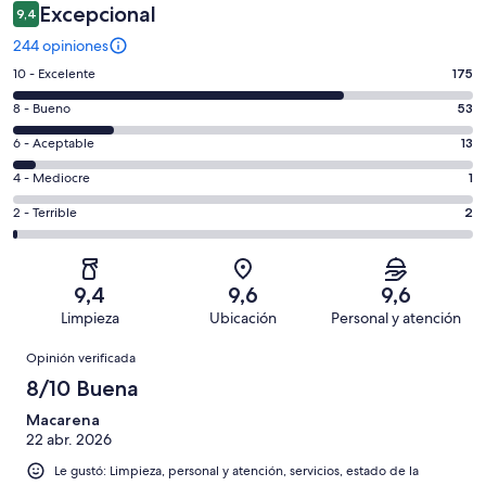
Excepcional
9,4
244 opiniones
Evaluación:
10 - Excelente
175
10
Evaluación:
8 - Bueno
53
-
8
Excelente.
Evaluación:
6 - Aceptable
13
-
175
6
Bueno.
Evaluación:
4 - Mediocre
1
de
-
53
4
244
Aceptable.
Evaluación:
2 - Terrible
2
de
-
opiniones
13
2
244
Mediocre.
de
-
opiniones
1
244
Terrible.
de
9,4
9,6
9,6
opiniones
2
244
Limpieza
Ubicación
Personal y atención
de
opiniones
Opiniones
244
Opinión verificada
opiniones
8/10 Buena
Macarena
22 abr. 2026
Le gustó: Limpieza, personal y atención, servicios, estado de la