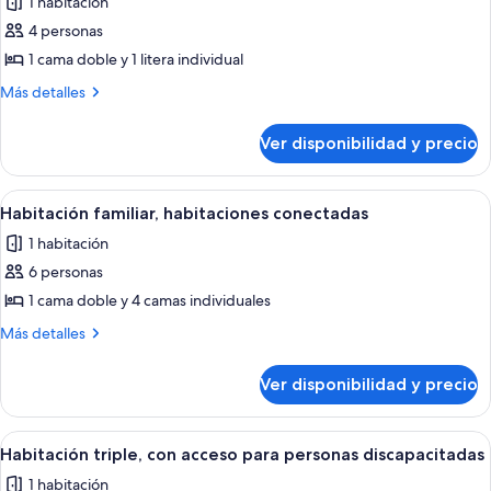
1 habitación
las
4 personas
fotos
de
1 cama doble y 1 litera individual
Habitación
Más
Más detalles
cuádruple,
detalles
sobre
balcón
Ver disponibilidad y precio
Habitación
cuádruple,
balcón
Ver
Un dormitorio con una cama de madera
6
Habitación familiar, habitaciones conectadas
todas
1 habitación
las
6 personas
fotos
de
1 cama doble y 4 camas individuales
Habitación
Más
Más detalles
familiar,
detalles
sobre
habitaciones
Ver disponibilidad y precio
Habitación
conectadas
familiar,
habitaciones
Ver
Minibar, caja de seguridad en la habit
5
conectadas
Habitación triple, con acceso para personas discapacitadas
todas
1 habitación