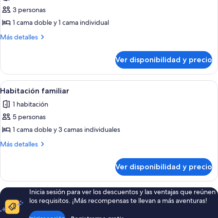
las
3 personas
fotos
de
1 cama doble y 1 cama individual
Habitación
Más
Más detalles
triple,
detalles
sobre
con
Ver disponibilidad y precio
Habitación
acceso
triple,
para
con
Ver
Una habitación con cuatro camas individ
1
personas
acceso
Habitación familiar
todas
para
discapacitadas
1 habitación
personas
las
discapacitadas
5 personas
fotos
de
1 cama doble y 3 camas individuales
Habitación
Más
Más detalles
familiar
detalles
sobre
Ver disponibilidad y precio
Habitación
familiar
Inicia sesión para ver los descuentos y las ventajas que reúnen
los requisitos. ¡Más recompensas te llevan a más aventuras!