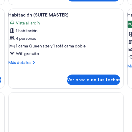
(LUXO
II)
scritorio con televisor, un refrigerador pequeño y vistas al exterior.
Ver
Un hotel con piscina, balcones rojos y
V
6
Habitación (SUITE MASTER)
H
todas
t
Vista al jardín
las
la
10
1 habitación
fotos
f
de
d
4 personas
Habitación
H
1 cama Queen size y 1 sofá cama doble
(SUITE
(
Wifi gratuito
MASTER)
Más
Más detalles
M
Má
detalles
de
sobre
so
Habitación
s
Ver precio en tus fechas
Ha
(SUITE
(B
MASTER)
alcones y un cielo azul despejado.