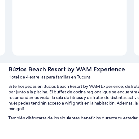
Búzios Beach Resort by WAM Experience
Hotel de 4 estrellas para familias en Tucuns
Si te hospedas en Búzios Beach Resort by WAM Experience, disfrutará
bar junto a la piscina. El buffet de cocina regional que se encuentra 
recomendamos visitar la sala de fitness y disfrutar de distintas activ
huéspedes tendrán acceso a wifi gratis en la habitación. Además, 
minigolf.
También disfrutarás de los siguientes beneficios durante tu estadía:
3 piscinas al aire libre y una piscina para niños con sillones reclin
Estacionamiento gratis