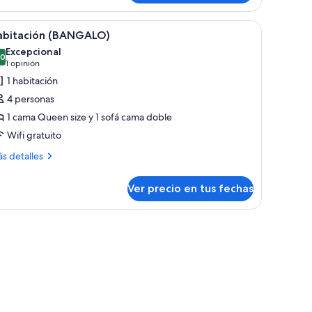
 paredes blancas.
er
Habitación de hotel con cama, sofá, ventana gr
7
abitación (BANGALO)
odas
Excepcional
s
,0
10,0 de 10
(1
1 opinión
otos
opinión)
1 habitación
e
4 personas
abitación
1 cama Queen size y 1 sofá cama doble
BANGALO)
Wifi gratuito
ás
s detalles
talles
bre
Ver precio en tus fechas
bitación
ANGALO)