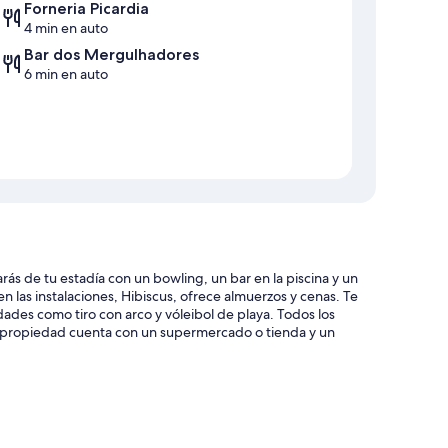
Forneria Picardia
4 min en auto
Bar dos Mergulhadores
6 min en auto
s de tu estadía con un bowling, un bar en la piscina y un
en las instalaciones, Hibiscus, ofrece almuerzos y cenas. Te
idades como tiro con arco y vóleibol de playa. Todos los
la propiedad cuenta con un supermercado o tienda y un
ables de piscina, sombrillas y un bar en la piscina