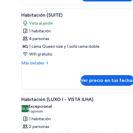
I)
Ver
Habitación de hotel con cama, e
5
Habitación (SUITE)
todas
Vista al jardín
las
1 habitación
fotos
de
4 personas
Habitación
1 cama Queen size y 1 sofá cama doble
(SUITE)
Wifi gratuito
Más
Más detalles
detalles
sobre
Habitación
Ver precio en tus fecha
(SUITE)
Ver
Un resort con piscina, varios b
6
Habitación (LUXO I - VISTA ILHA)
todas
Excepcional
las
10,0
10,0 de 10
(1
1 opinión
fotos
opinión)
1 habitación
de
2 personas
Habitación