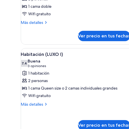
Habitación
1 cama doble
Wifi gratuito
Más
Más detalles
detalles
sobre
Ver precio en tus fecha
Habitación
Ver
Habitación de hotel con cabec
5
Habitación (LUXO I)
todas
Buena
las
7,4
7,4 de 10
(3
3 opiniones
fotos
opiniones)
1 habitación
de
2 personas
Habitación
1 cama Queen size o 2 camas individuales grandes
(LUXO
Wifi gratuito
I)
Más
Más detalles
detalles
sobre
Habitación
(LUXO
Ver precio en tus fecha