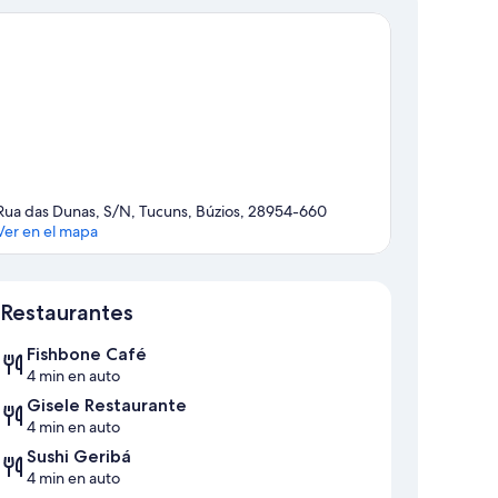
Rua das Dunas, S/N, Tucuns, Búzios, 28954-660
Ver en el mapa
Mapa
Restaurantes
Fishbone Café
4 min en auto
Gisele Restaurante
4 min en auto
Sushi Geribá
4 min en auto