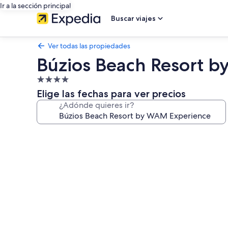
Ir a la sección principal
Buscar viajes
Ver todas las propiedades
Búzios Beach Resort 
Propiedad
de
Elige las fechas para ver precios
4.0
¿Adónde quieres ir?
estrellas
Galería
de
fotos
de
Búzios
Beach
Resort