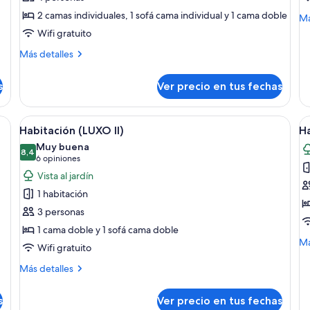
Double
H
2 camas individuales, 1 sofá cama individual y 1 cama doble
M
Má
Room
de
Wifi gratuito
so
Deluxe
Más
Más detalles
Ha
with
detalles
Garden
sobre
s
Ver precio en tus fechas
Double
View
Room
Deluxe
era de madera, dos almohadas con estampado a rayas, colcha de flores y un 
Ver
Habitación de hotel con dos camas, un
V
5
with
Habitación (LUXO II)
Ha
todas
t
Garden
Muy buena
View
las
8,4
la
8,4 de 10
(6
6 opiniones
fotos
f
opiniones)
Vista al jardín
de
d
1 habitación
Habitación
H
3 personas
(LUXO
D
1 cama doble y 1 sofá cama doble
II)
M
Má
Wifi gratuito
de
so
Más
Más detalles
Ha
detalles
De
sobre
s
Ver precio en tus fechas
Habitación