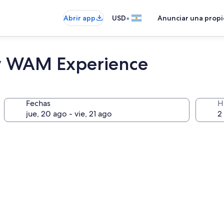
•
Abrir app
USD
Anunciar una prop
by WAM Experience
Fechas
H