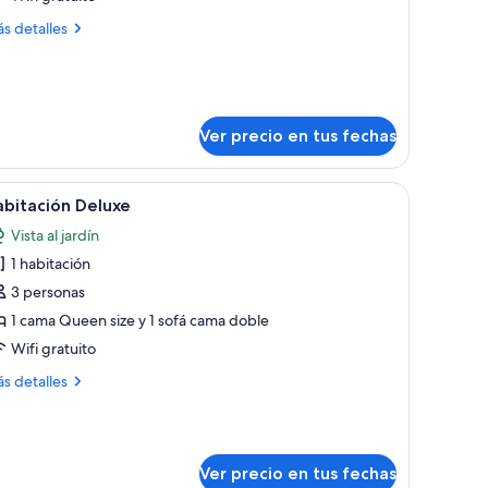
abitación
ás
s detalles
talles
bre
bitación
Ver precio en tus fechas
adorno decorativo sobre la cabecera.
 escritorio con televisor, una mesa de comedor con sillas y una pequeña coci
er
Un dormitorio con una cama grande, un escrito
4
bitación Deluxe
odas
Vista al jardín
s
1 habitación
otos
e
3 personas
abitación
1 cama Queen size y 1 sofá cama doble
eluxe
Wifi gratuito
ás
s detalles
talles
bre
bitación
luxe
Ver precio en tus fechas