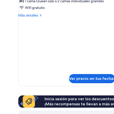
1 cama Queen size o 2 camas individuales grandes
(LUXO
Wifi gratuito
I
-
Más
Más detalles
detalles
VISTA
sobre
ILHA)
Habitación
(LUXO
I
-
VISTA
ILHA)
Ver precio en tus fecha
Inicia sesión para ver los descuentos
¡Más recompensas te llevan a más a