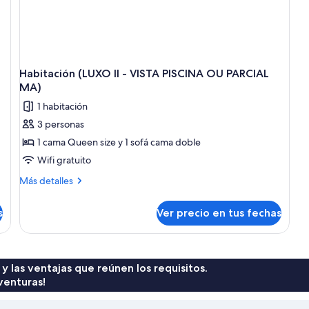
Habitación (LUXO II - VISTA PISCINA OU PARCIAL
MA)
1 habitación
3 personas
1 cama Queen size y 1 sofá cama doble
Wifi gratuito
Más
Más detalles
detalles
sobre
s
Ver precio en tus fechas
Habitación
(LUXO
II
-
VISTA
 y las ventajas que reúnen los requisitos.
PISCINA
venturas!
OU
PARCIAL