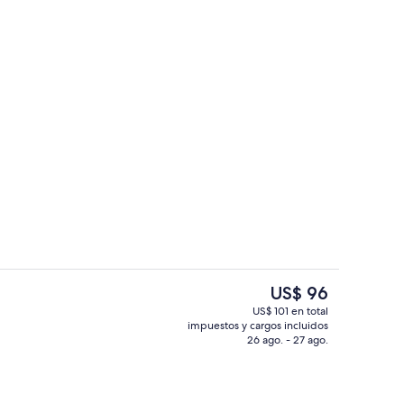
la propiedad
Áreas de la propiedad
El
US$ 96
precio
US$ 101 en total
actual
impuestos y cargos incluidos
ior
Bar en el lobby
es
26 ago. - 27 ago.
de
US$ 96