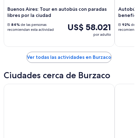
9
ago
Buenos Aires: Tour en autobús con paradas
Autobús
libres por la ciudad
benefici
US$ 58.021
El
84%
de las personas
El
92%
de l
recomiendan esta actividad
recomiendan
por adulto
Ver todas las actividades en Burzaco
Ciudades cerca de Burzaco