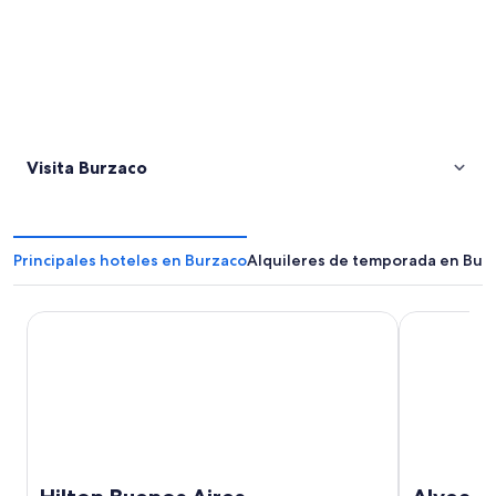
Visita Burzaco
Principales hoteles en Burzaco
Alquileres de temporada en Bur
Hilton Buenos Aires
Alvear Pala