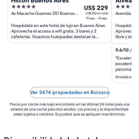
Hilton Buenos Aires
Alvear 
5
Del
5
US$ 229
out
15
out
Av Macacha Guemes 351 Buenos
Avenida Alv
US$ 232 en total
Aires
15 ago. - 16 ago.
Capital Fede
of
ago
of
Hospédate en este hotel de lujo en Buenos Aires.
Hospédate e
5
al
5
Aprovecha el acceso a wifi gratis, 3 bares y 2
Aprovecha el 
16
cafeterías. Nuestros huéspedes destacan la
libre y el s
ago,
atención del personal ...
huéspedes .
el
9,6
/
10
¡Exce
precio
"Excelente 
por
excelentes 
noche
personal s
es
Enviada el 28 
de
US$ 229
Ver 3474 propiedades en Burzaco
Precio por noche más bajo encontrado en las últimas 24 horas para una
estadía de una noche para dos adultos. Los precios y la disponibilidad
están sujetos a cambios. Es posible que se apliquen más términos.