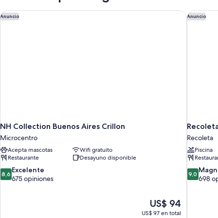
NH Collection Buenos Aires Crillon
Recoleta
Anuncio
Anuncio
NH Collection Buenos Aires Crillon
Recoleta
Microcentro
Recoleta
Acepta mascotas
Wifi gratuito
Piscina
Restaurante
Desayuno disponible
Restaura
8.6
9.0
Excelente
Magní
8,6
9,0
de
de
675 opiniones
698 o
10,
10,
Excelente,
Magnífico
El
US$ 94
675
698
precio
opiniones
opiniones
US$ 97 en total