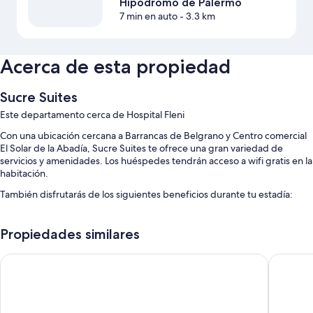
Hipódromo de Palermo
7 min en auto
- 3.3 km
Acerca de esta propiedad
Sucre Suites
Este departamento cerca de Hospital Fleni
Con una ubicación cercana a Barrancas de Belgrano y Centro comercial
El Solar de la Abadía, Sucre Suites te ofrece una gran variedad de
servicios y amenidades. Los huéspedes tendrán acceso a wifi gratis en la
habitación.
También disfrutarás de los siguientes beneficios durante tu estadía:
Check-out exprés, un ascensor y áreas para no fumadores
Propiedades similares
Un dispensador de agua y asistencia turística y para la compra de
entradas
Casa Joseph Libertador
Sarum Ho
Características de las habitaciones
Todas las habitaciones están amuebladas de manera individual y
cuentan con comodidades como ropa de cama de alta calidad y aire