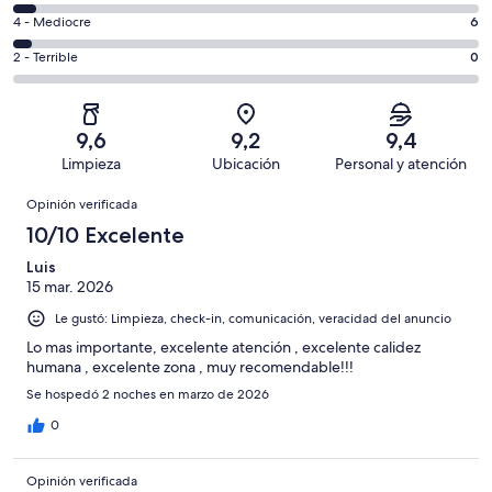
114
6
Bueno.
Evaluación:
4 - Mediocre
6
de
-
14
4
141
Aceptable.
Evaluación:
2 - Terrible
0
de
-
opiniones
7
2
141
Mediocre.
de
-
opiniones
6
141
Terrible.
de
9,6
9,2
9,4
opiniones
0
141
Limpieza
Ubicación
Personal y atención
de
opiniones
Opiniones
141
Opinión verificada
opiniones
10/10 Excelente
Luis
15 mar. 2026
Le gustó: Limpieza, check-in, comunicación, veracidad del anuncio
Lo mas importante, excelente atención , excelente calidez
humana , excelente zona , muy recomendable!!!
Se hospedó 2 noches en marzo de 2026
0
Opinión verificada