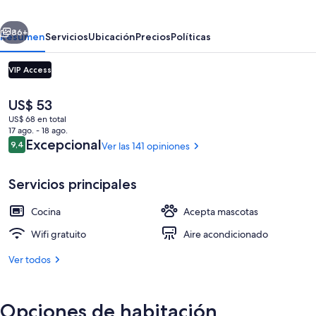
erior
Siguiente
86+
Resumen
Servicios
Ubicación
Precios
Políticas
VIP Access
El
US$ 53
precio
US$ 68 en total
actual
17 ago. - 18 ago.
es
Opiniones
Excepcional
9,4
Ver las 141 opiniones
9,4 de 10
de
US$ 53
Servicios principales
Recepción
Cocina
Acepta mascotas
Wifi gratuito
Aire acondicionado
Ver todos
Opciones de habitación