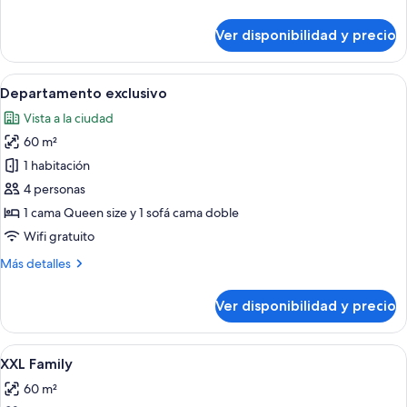
detalles
sobre
Ver disponibilidad y precio
Suite
estudio
Ver
Una sala de estar moderna con una mes
14
Departamento exclusivo
todas
Vista a la ciudad
las
60 m²
fotos
de
1 habitación
Departamento
4 personas
exclusivo
1 cama Queen size y 1 sofá cama doble
Wifi gratuito
Más
Más detalles
detalles
sobre
Ver disponibilidad y precio
Departamento
exclusivo
Ver
Un dormitorio con una cama, un venti
13
XXL Family
todas
60 m²
las