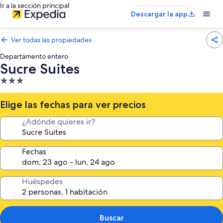
Ir a la sección principal
Descargar la app
Ver todas las propiedades
Departamento entero
Sucre Suites
Propiedad
de
3.0
Elige las fechas para ver precios
estrellas
¿Adónde quieres ir?
Fechas
Huéspedes
Buscar