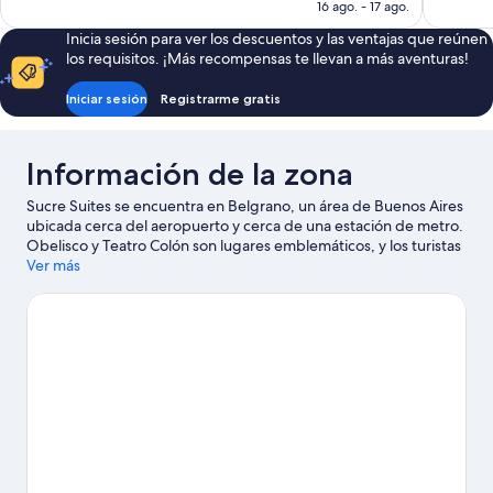
actual
16 ago. - 17 ago.
es
Inicia sesión para ver los descuentos y las ventajas que reúnen
de
los requisitos. ¡Más recompensas te llevan a más aventuras!
US$ 94
Iniciar sesión
Registrarme gratis
Información de la zona
Sucre Suites se encuentra en Belgrano, un área de Buenos Aires
ubicada cerca del aeropuerto y cerca de una estación de metro.
Obelisco y Teatro Colón son lugares emblemáticos, y los turistas
que quieran ir de compras pueden visitar Palermo Soho y Calle
Ver más
Florida. ¿Quieres asistir a un evento o partido? Échale un vistazo
al calendario de actividades de Estadio Monumental o
Hipódromo de Palermo.
Visitar nuestra guía de viaje de Buenos
Aires
Ver más departamentos en Buenos Aires