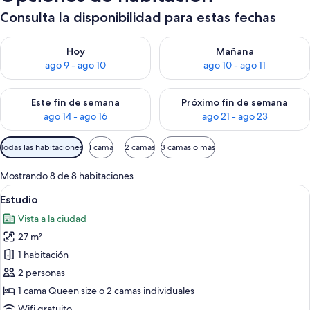
Consulta la disponibilidad para estas fechas
Consulta la disponibilidad para hoy ago 9 - ago 10
Consulta la disponibilidad par
Hoy
Mañana
ago 9 - ago 10
ago 10 - ago 11
Consulta la disponibilidad para este fin de semana ago 14 - ag
Consulta la disponibilidad pa
Este fin de semana
Próximo fin de semana
ago 14 - ago 16
ago 21 - ago 23
Filtros
Todas las habitaciones
1 cama
2 camas
3 camas o más
disponibles
para
Mostrando 8 de 8 habitaciones
las
Ver
Ropa de cama de alta calidad, cubrec
9
Estudio
habitaciones
todas
Vista a la ciudad
las
27 m²
fotos
de
1 habitación
Estudio
2 personas
1 cama Queen size o 2 camas individuales
Wifi gratuito