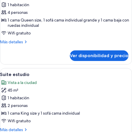
1 habitación
fotos
de
4 personas
Estudio
1 cama Queen size, 1 sofá cama individual grande y 1 cama baja con
ruedas individual
Deluxe
Wifi gratuito
Más
Más detalles
detalles
sobre
Ver disponibilidad y precio
Estudio
Deluxe
Ver
Una habitación de hotel moderna con t
13
Suite estudio
todas
Vista a la ciudad
las
45 m²
fotos
de
1 habitación
Suite
2 personas
estudio
1 cama King size y 1 sofá cama individual
Wifi gratuito
Más
Más detalles