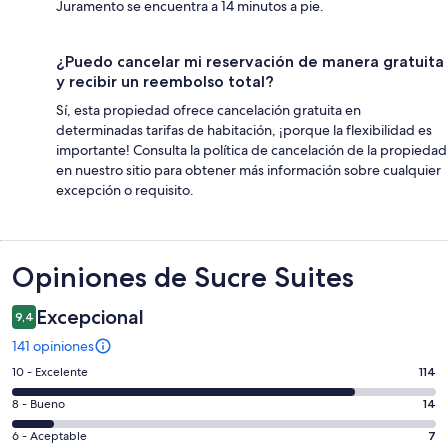
Juramento se encuentra a 14 minutos a pie.
¿Puedo cancelar mi reservación de manera gratuita
y recibir un reembolso total?
Sí, esta propiedad ofrece cancelación gratuita en
determinadas tarifas de habitación, ¡porque la flexibilidad es
importante! Consulta la política de cancelación de la propiedad
en nuestro sitio para obtener más información sobre cualquier
excepción o requisito.
Opiniones
Opiniones de Sucre Suites
Excepcional
9,4
141 opiniones
Evaluación:
10 - Excelente
114
10
Evaluación:
8 - Bueno
14
-
8
Excelente.
Evaluación:
6 - Aceptable
7
-