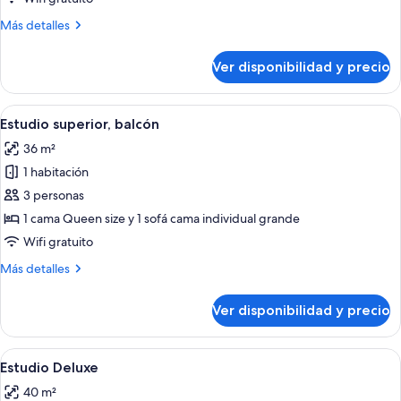
Más
Más detalles
detalles
sobre
Ver disponibilidad y precio
Estudio
Ver
Habitación de hotel con una cama, un 
23
Estudio superior, balcón
todas
36 m²
las
1 habitación
fotos
de
3 personas
Estudio
1 cama Queen size y 1 sofá cama individual grande
superior,
Wifi gratuito
balcón
Más
Más detalles
detalles
sobre
Ver disponibilidad y precio
Estudio
superior,
balcón
Ver
Una cocina moderna con armarios blan
13
Estudio Deluxe
todas
40 m²
las