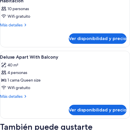
Habitación
10 personas
Wifi gratuito
Más
Más detalles
detalles
sobre
Ver disponibilidad y precio
Habitación
Ver
Habitación de hotel con cama, sofá, me
18
Deluxe Apart With Balcony
todas
40 m²
las
4 personas
fotos
de
1 cama Queen size
Deluxe
Wifi gratuito
Apart
Más
Más detalles
With
detalles
Balcony
sobre
Ver disponibilidad y precio
Deluxe
Apart
With
También puede gustarte
Balcony