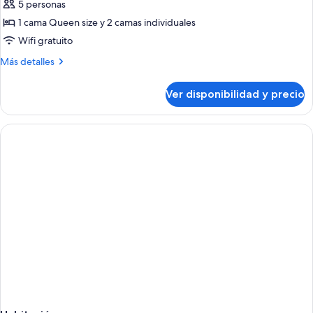
5 personas
fotos
de
1 cama Queen size y 2 camas individuales
XXL
Wifi gratuito
Family
Más
Más detalles
detalles
sobre
Ver disponibilidad y precio
XXL
Family