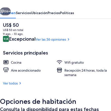
erior
Siguiente
136+
Resumen
Servicios
Ubicación
Precios
Políticas
El
US$ 50
precio
US$ 53 en total
actual
9 ago. - 10 ago.
es
Opiniones
Excepcional
9,8
Ver las 36 opiniones
9,8 de 10
de
US$ 50
Servicios principales
Cocina
Wifi gratuito
Área de sala de estar
Aire acondicionado
Recepción 24 horas, toda la
semana
Ver todos
Opciones de habitación
Consulta la disponibilidad para estas fechas