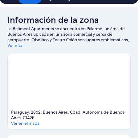
Información de la zona
Le Batiment Apartments se encuentra en Palermo, un área de
Buenos Aires ubicada en una zona comercial y cerca del
aeropuerto. Obelisco y Teatro Colón son lugares emblemáticos,
y los turistas que quieran ir de compras pueden visitar Palermo
Ver más
Soho y Calle Florida. También vale la pena conocer Jardín
Botánico Carlos Thays y Centro cultural de la ciencia.
Visitar
nuestra guía de viaje de Buenos Aires
Ver más condominios en alquiler en Buenos Aires
Paraguay, 2862, Buenos Aires, Cdad. Autónoma de Buenos
Aires, C1425
Ver en el mapa
Mapa