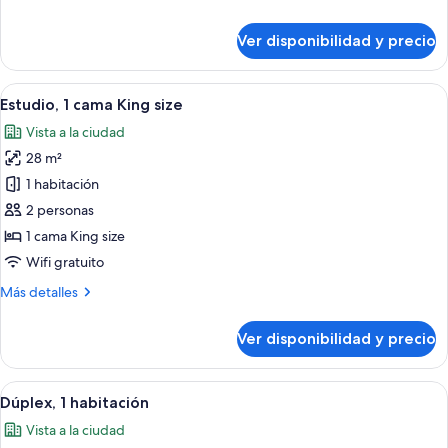
detalles
sobre
Ver disponibilidad y precio
Departamento,
1
habitación
Ver
Ropa de cama de alta calidad y colch
14
Estudio, 1 cama King size
todas
Vista a la ciudad
las
28 m²
fotos
de
1 habitación
Estudio,
2 personas
1
1 cama King size
cama
Wifi gratuito
King
Más
Más detalles
size
detalles
sobre
Ver disponibilidad y precio
Estudio,
1
cama
Ver
Un dormitorio con cama, un balcón con 
23
King
Dúplex, 1 habitación
todas
size
Vista a la ciudad
las