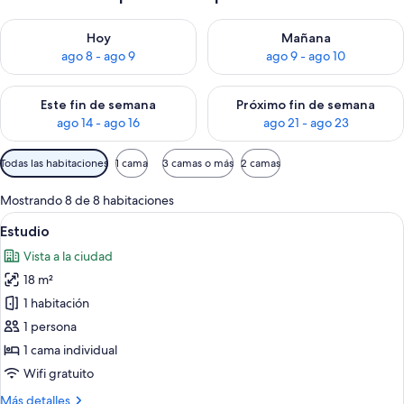
Consulta la disponibilidad para hoy ago 8 - ago 9
Consulta la disponibilidad pa
Hoy
Mañana
ago 8 - ago 9
ago 9 - ago 10
Consulta la disponibilidad para este fin de semana ago 14 - ag
Consulta la disponibilidad pa
Este fin de semana
Próximo fin de semana
ago 14 - ago 16
ago 21 - ago 23
Filtros
Todas las habitaciones
1 cama
3 camas o más
2 camas
disponibles
para
Mostrando 8 de 8 habitaciones
las
Ver
Habitación de hotel con un ventanal g
13
Estudio
habitaciones
todas
Vista a la ciudad
las
18 m²
fotos
de
1 habitación
Estudio
1 persona
1 cama individual
Wifi gratuito
Más
Más detalles