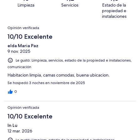
opiniones
0
36
Limpieza
Servicios
Estado de la
de
opiniones
propiedad e
36
instalaciones
opiniones
Opiniones
Opinión verificada
10/10 Excelente
elda Maria Paz
9 nov. 2025
Le gustó: Limpieza, servicios, estado de la propiedad e instalaciones,
comunicación
Habitacion limpia, camas comodas, buena ubicacion.
Se hospedó 3 noches en noviembre de 2025
0
Opinión verificada
10/10 Excelente
In Lu
12 mar. 2026
Le gustó: Limpieza, estado de la propiedad e instalaciones,