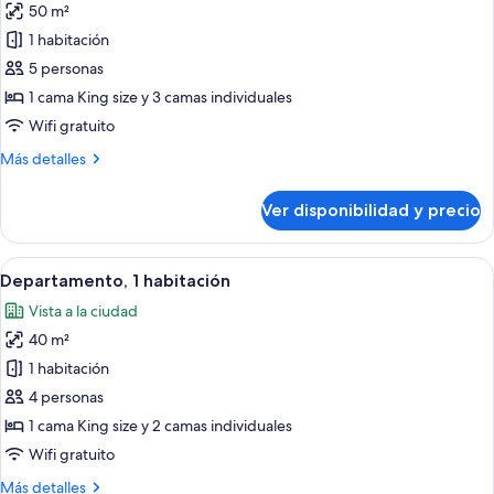
50 m²
fotos
de
1 habitación
Penthouse
5 personas
1 cama King size y 3 camas individuales
Wifi gratuito
Más
Más detalles
detalles
sobre
Ver disponibilidad y precio
Penthouse
Ver
Una habitación de hotel con cama, esc
22
Departamento, 1 habitación
todas
Vista a la ciudad
las
40 m²
fotos
de
1 habitación
Departamento,
4 personas
1
1 cama King size y 2 camas individuales
habitación
Wifi gratuito
Más
Más detalles