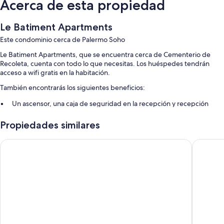
Acerca de esta propiedad
Le Batiment Apartments
Este condominio cerca de Palermo Soho
Le Batiment Apartments, que se encuentra cerca de Cementerio de
Recoleta, cuenta con todo lo que necesitas. Los huéspedes tendrán
acceso a wifi gratis en la habitación.
También encontrarás los siguientes beneficios:
Un ascensor, una caja de seguridad en la recepción y recepción
disponible las 24 horas
Propiedades similares
Asistencia turística y para la compra de entradas, servicios de
concierge y servicio de entrega de comidas local
Mayla Apartments
Bulnes E
Áreas para no fumadores
Características de las habitaciones
Todas las habitaciones están amuebladas de manera individual y
proporcionan comodidades como ropa de cama de alta calidad y menús
de almohadas. Además, brindan beneficios como espacios para trabajar
con laptops y aire acondicionado.
También se incluyen los siguientes servicios adicionales: