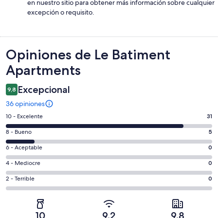
en nuestro sitio para obtener más información sobre cualquier
excepción o requisito.
Opiniones
Opiniones de Le Batiment
Apartments
Excepcional
9,8
36 opiniones
Evaluación:
10 - Excelente
31
10
Evaluación:
8 - Bueno
5
-
8
Excelente.
Evaluación:
6 - Aceptable
0
-
31
6
Bueno.
Evaluación:
4 - Mediocre
0
de
-
5
4
36
Aceptable.
Evaluación:
2 - Terrible
0
de
-
opiniones
0
2
36
Mediocre.
de
-
opiniones
0
36
Terrible.
de
10
9,2
9,8