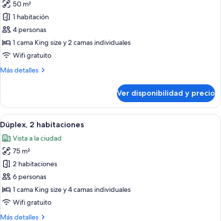
50 m²
fotos
de
1 habitación
Dúplex,
4 personas
1
1 cama King size y 2 camas individuales
habitación
Wifi gratuito
Más
Más detalles
detalles
sobre
Ver disponibilidad y precio
Dúplex,
1
habitación
Ver
Cocina moderna con armarios blancos, e
24
Dúplex, 2 habitaciones
todas
Vista a la ciudad
las
75 m²
fotos
de
2 habitaciones
Dúplex,
6 personas
2
1 cama King size y 4 camas individuales
habitaciones
Wifi gratuito
Más
Más detalles