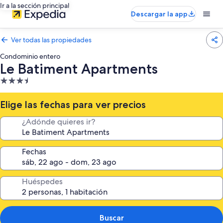
Ir a la sección principal
Descargar la app
Ver todas las propiedades
Condominio entero
Le Batiment Apartments
Propiedad
de
3.5
Elige las fechas para ver precios
estrellas
¿Adónde quieres ir?
Fechas
Huéspedes
Buscar