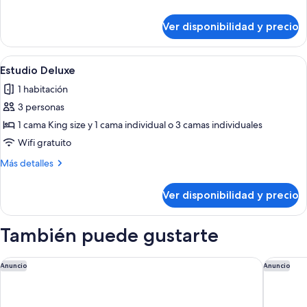
detalles
sobre
Ver disponibilidad y precio
Dúplex,
2
habitaciones
Ver
Habitación de hotel con una cama grand
18
Estudio Deluxe
todas
1 habitación
las
3 personas
fotos
de
1 cama King size y 1 cama individual o 3 camas individuales
Estudio
Wifi gratuito
Deluxe
Más
Más detalles
detalles
sobre
Ver disponibilidad y precio
Estudio
Deluxe
También puede gustarte
Recoleta Grand, a Tribute Portfolio Hotel
Emperado
Anuncio
Anuncio