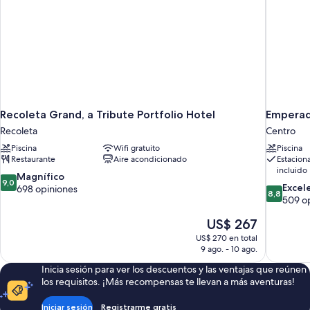
Recoleta Grand, a Tribute Portfolio Hotel
Emperad
Recoleta
Centro
Piscina
Wifi gratuito
Piscina
Restaurante
Aire acondicionado
Estacion
incluido
9.0
Magnífico
9,0
8.8
Excel
de
698 opiniones
8,8
de
509 o
10,
10,
Magnífico,
El
US$ 267
Excelente
698
precio
509
opiniones
US$ 270 en total
actual
opiniones
9 ago. - 10 ago.
es
Inicia sesión para ver los descuentos y las ventajas que reúnen
de
los requisitos. ¡Más recompensas te llevan a más aventuras!
US$ 267
Iniciar sesión
Registrarme gratis