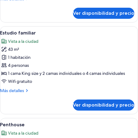
detalles
sobre
Ver disponibilidad y precio
Estudio
Ver
Habitación de hotel con dos camas indiv
19
Estudio familiar
todas
Vista a la ciudad
las
43 m²
fotos
de
1 habitación
Estudio
4 personas
familiar
1 cama King size y 2 camas individuales o 4 camas individuales
Wifi gratuito
Más
Más detalles
detalles
sobre
Ver disponibilidad y precio
Estudio
familiar
Ver
Una habitación de hotel con una cama
23
Penthouse
todas
Vista a la ciudad
las