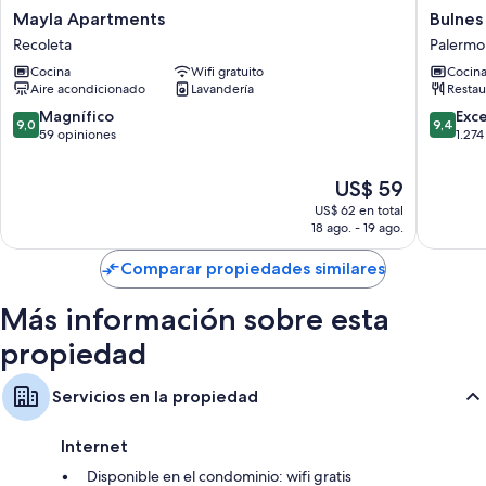
Mayla
Bulnes
Mayla Apartments
Bulnes
Cabezales de ducha tipo lluvia, bidets y secadores de pelo
Apartments
Eco
Recoleta
Palermo
Recoleta
Suites
Televisiones LCD de 32 pulgadas con canales de televisión por cable
Cocina
Wifi gratuito
Cocin
Palermo
Aire acondicionado
Lavandería
Restau
Armarios o vestidores, kitchenettes y frigobares
9.0
9.4
Magnífico
Exc
9,0
9,4
de
de
59 opiniones
1.274
10,
10,
Magnífico,
Excepcio
El
US$ 59
59
1.274
precio
US$ 62 en total
opiniones
opinion
actual
18 ago. - 19 ago.
es
de
Comparar propiedades similares
US$ 59
Más información sobre esta
propiedad
Servicios en la propiedad
Internet
Disponible en el condominio: wifi gratis