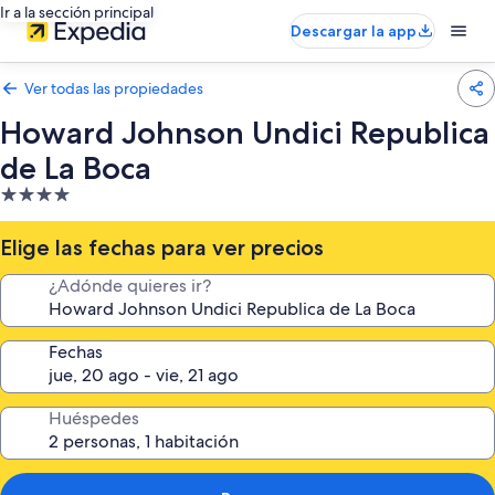
Ir a la sección principal
Descargar la app
Ver todas las propiedades
Howard Johnson Undici Republica
de La Boca
Propiedad
de
4.0
Elige las fechas para ver precios
estrellas
¿Adónde quieres ir?
Fechas
Huéspedes