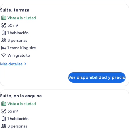
cama
Ver
Un área de estar al aire libre con una m
9
King
Suite, terraza
todas
size
Vista a la ciudad
las
50 m²
fotos
de
1 habitación
Suite,
3 personas
terraza
1 cama King size
Wifi gratuito
Más
Más detalles
detalles
sobre
Ver disponibilidad y precio
Suite,
terraza
Ver
Una sala moderna con un sofá gris, un
9
Suite, en la esquina
todas
Vista a la ciudad
las
55 m²
fotos
de
1 habitación
Suite,
3 personas