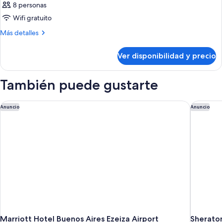
8 personas
Wifi gratuito
Más
Más detalles
detalles
sobre
Ver disponibilidad y precio
Habitación
También puede gustarte
Marriott Hotel Buenos Aires Ezeiza Airport
Sheraton
Anuncio
Anuncio
Marriott Hotel Buenos Aires Ezeiza Airport
Sheraton