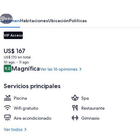
Undici
Republica
erior
Siguiente
de
69+
Resumen
Habitaciones
Ubicación
Políticas
La
VIP Access
Boca
El
US$ 167
precio
US$ 170 en total
actual
10 ago. - 11 ago.
es
Opiniones
Magnífica
9,2
Ver las 16 opiniones
9,2 de 10
de
US$ 167
Servicios principales
Sauna
Piscina
Spa
Wifi gratuito
Restaurante
Aire acondicionado
Gimnasio
Ver todos