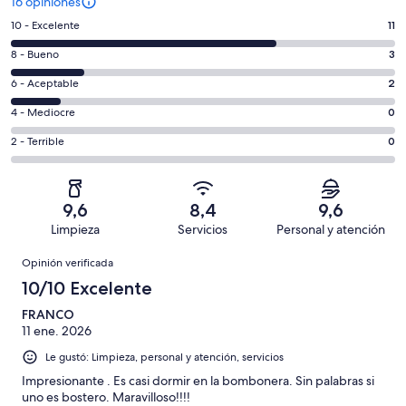
16 opiniones
Evaluación:
10 - Excelente
11
10
Evaluación:
8 - Bueno
3
-
8
Excelente.
Evaluación:
6 - Aceptable
2
-
11
6
Bueno.
Evaluación:
4 - Mediocre
0
de
-
3
4
16
Aceptable.
Evaluación:
2 - Terrible
0
de
-
opiniones
2
2
16
Mediocre.
de
-
opiniones
0
16
Terrible.
de
9,6
8,4
9,6
opiniones
0
16
Limpieza
Servicios
Personal y atención
de
opiniones
Opiniones
16
Opinión verificada
opiniones
10/10 Excelente
FRANCO
11 ene. 2026
Le gustó: Limpieza, personal y atención, servicios
Impresionante . Es casi dormir en la bombonera. Sin palabras si
uno es bostero. Maravilloso!!!!