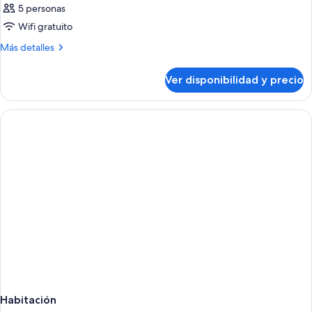
5 personas
Wifi gratuito
Más
Más detalles
detalles
sobre
Ver disponibilidad y precio
Habitación
Habitación