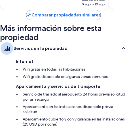
Bidets, bañeras con ducha y secadores de pelo
actual
9 ago. - 10 ago.
opiniones
opinion
Televisiones LED de 32 pulgadas con canales de televisión por cable
es
de
Comparar propiedades similares
Calefacción y servicio de limpieza diario
US$ 57
Más información sobre esta
propiedad
Servicios en la propiedad
Internet
Wifi gratis en todas las habitaciones
Wifi gratis disponible en algunas zonas comunes
Aparcamiento y servicios de transporte
Servicio de traslado al aeropuerto 24 horas previa solicitud
por un recargo
Aparcamiento en las instalaciones disponible previa
solicitud
Aparcamiento cubierto y con vigilancia en las instalaciones
(25 USD por noche)