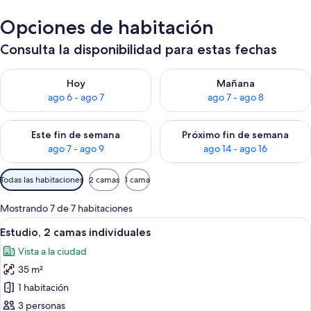
Opciones de habitación
Consulta la disponibilidad para estas fechas
Consulta la disponibilidad para hoy ago 6 - ago 7
Consulta la disponibilidad pa
Hoy
Mañana
ago 6 - ago 7
ago 7 - ago 8
Consulta la disponibilidad para este fin de semana ago 7 - ag
Consulta la disponibilidad par
Este fin de semana
Próximo fin de semana
ago 7 - ago 9
ago 14 - ago 16
Filtros
Todas las habitaciones
2 camas
1 cama
disponibles
para
Mostrando 7 de 7 habitaciones
las
Ver
Un dormitorio moderno con una cama gr
7
Estudio, 2 camas individuales
habitaciones
todas
Vista a la ciudad
las
35 m²
fotos
de
1 habitación
Estudio,
3 personas