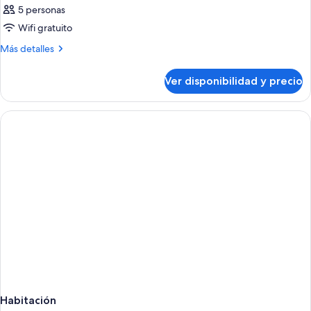
5 personas
Wifi gratuito
Más
Más detalles
detalles
sobre
Ver disponibilidad y precio
Habitación
Habitación