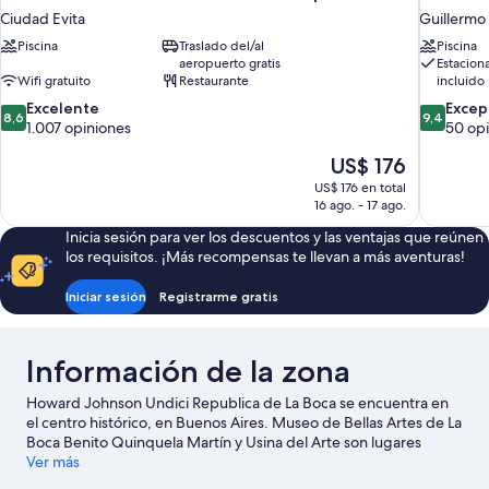
Ciudad Evita
Guillermo
Piscina
Traslado del/al
Piscina
aeropuerto gratis
Estacion
Wifi gratuito
Restaurante
incluido
8.6
9.4
Excelente
Excep
8,6
9,4
de
de
1.007 opiniones
50 op
10,
10,
El
US$ 176
Excelente,
Excepcion
precio
1.007
50
US$ 176 en total
actual
opiniones
opiniones
16 ago. - 17 ago.
es
Inicia sesión para ver los descuentos y las ventajas que reúnen
de
los requisitos. ¡Más recompensas te llevan a más aventuras!
US$ 176
Iniciar sesión
Registrarme gratis
Información de la zona
Howard Johnson Undici Republica de La Boca se encuentra en
el centro histórico, en Buenos Aires. Museo de Bellas Artes de La
Boca Benito Quinquela Martín y Usina del Arte son lugares
culturales destacados, y algunos de los puntos de interés más
Ver más
importantes del área incluyen El Caminito y Plaza Dorrego.