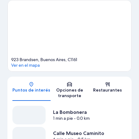
¿Quieres asistir a un evento o partido mientras estás aquí?
Échale un vistazo al calendario de actividades de La Bombonera.
Visitar nuestra guía de viaje de Buenos Aires
923 Brandsen, Buenos Aires, C1161
Ver en el mapa
Mapa
Puntos de interés
Opciones de
Restaurantes
transporte
La Bombonera
1 min a pie
- 0.0 km
Calle Museo Caminito