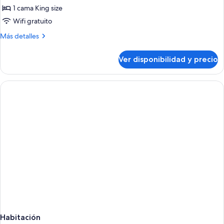
en
1 cama King size
la
Wifi gratuito
esquina
Más
Más detalles
detalles
sobre
Ver disponibilidad y precio
Suite,
en
la
esquina
Habitación