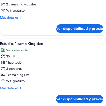
2
2 camas individuales
camas
Wifi gratuito
individuales
Más
Más detalles
detalles
sobre
Ver disponibilidad y precio
Estudio,
2
camas
Ver
Un dormitorio con una cama grande, un 
6
individuales
Estudio, 1 cama King size
todas
Vista a la ciudad
las
35 m²
fotos
de
1 habitación
Estudio,
3 personas
1
1 cama King size
cama
Wifi gratuito
King
Más
Más detalles
size
detalles
sobre
Ver disponibilidad y precio
Estudio,
1