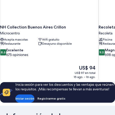
NH Collection Buenos Aires Crillon
Recoleta
Microcentro
Recoleta
Acepta mascotas
Wifi gratuito
Piscina
Restaurante
Desayuno disponible
Restaura
8.6
9.0
Excelente
Magní
8,6
9,0
de
de
675 opiniones
698 o
10,
10,
Excelente,
Magnífico
El
US$ 94
675
698
precio
opiniones
opiniones
US$ 97 en total
actual
15 ago. - 16 ago.
es
Inicia sesión para ver los descuentos y las ventajas que reúnen
de
los requisitos. ¡Más recompensas te llevan a más aventuras!
US$ 94
Iniciar sesión
Registrarme gratis