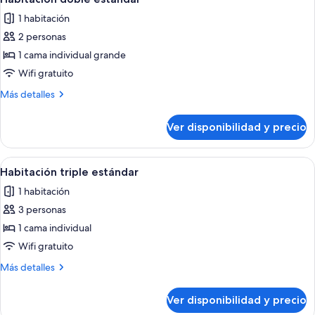
todas
camas
1 habitación
individuales
las
2 personas
fotos
de
1 cama individual grande
Habitación
Wifi gratuito
doble
Más
Más detalles
estándar
detalles
sobre
Ver disponibilidad y precio
Habitación
doble
estándar
Ver
Habitación de hotel con dos camas, ca
4
Habitación triple estándar
todas
1 habitación
las
3 personas
fotos
de
1 cama individual
Habitación
Wifi gratuito
triple
Más
Más detalles
estándar
detalles
sobre
Ver disponibilidad y precio
Habitación