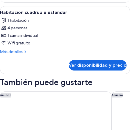
triple
estándar
Ver
Wifi gratis y ropa de cama
1
Habitación cuádruple estándar
todas
1 habitación
las
4 personas
fotos
de
1 cama individual
Habitación
Wifi gratuito
cuádruple
Más
Más detalles
estándar
detalles
sobre
Ver disponibilidad y precio
Habitación
cuádruple
estándar
También puede gustarte
NH Collection Buenos Aires Crillon
Recoleta
Anuncio
Anuncio