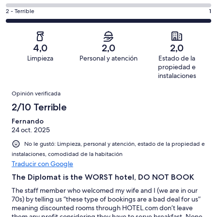
de
-
0
4
1
Aceptable.
Evaluación:
2 - Terrible
1
de
-
opiniones
0
2
1
Mediocre.
de
-
opiniones
0
1
Terrible.
de
4,0
2,0
2,0
opiniones
1
1
Limpieza
Personal y atención
Estado de la
de
opiniones
propiedad e
1
instalaciones
opiniones
Opiniones
Opinión verificada
2/10 Terrible
Fernando
24 oct. 2025
No le gustó: Limpieza, personal y atención, estado de la propiedad e
instalaciones, comodidad de la habitación
Traducir con Google
The Diplomat is the WORST hotel, DO NOT BOOK
The staff member who welcomed my wife and I (we are in our
70s) by telling us “these type of bookings are a bad deal for us”
meaning discounted rooms through HOTEL.com don’t leave
them any profit considering they have to serve breakfast. None