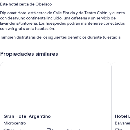
Este hotel cerca de Obelisco
Diplomat Hotel está cerca de Calle Florida y de Teatro Colón, y cuenta
con desayuno continental incluido, una cafetería y un servicio de
lavandería/tintorería. Los huéspedes podrán mantenerse conectados
con wifi gratis en la habitación.
También disfrutarás de los siguientes beneficios durante tu estadía:
Recepción disponible las 24 horas, café o té en las áreas comunes y
servicios de concierge
Propiedades similares
Asistencia turística y para la compra de entradas
Gran Hotel Argentino
Hotel La
Características de las habitaciones
En Diplomat Hotel , todas las habitaciones cuentan con comodidades
como aire acondicionado. También brindan servicios como wifi gratis y
impresoras.
También se incluyen los siguientes beneficios adicionales en todas las
habitaciones:
Secadores de pelo y jabón
Gran
Hotel
Gran Hotel Argentino
Hotel 
Canales de televisión por cable, calefacción y servicio de limpieza
Hotel
La
Microcentro
Balvane
diario
Argentino
Barca