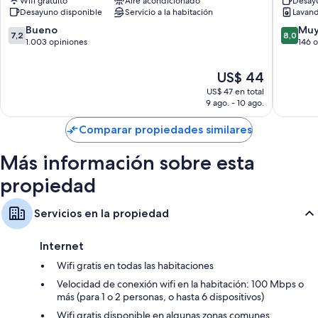
Wifi gratuito
Aire acondicionado
Desayu
Microcentro
Balvane
Desayuno disponible
Servicio a la habitación
Lavand
7.2
8.0
Bueno
Muy
7,2
8,0
de
de
1.003 opiniones
146 
10,
10,
Bueno,
Muy
El
US$ 44
1.003
bueno,
precio
US$ 47 en total
opiniones
146
actual
9 ago. - 10 ago.
opinion
es
de
Comparar propiedades similares
US$ 44
Más información sobre esta
propiedad
Servicios en la propiedad
Internet
Wifi gratis en todas las habitaciones
Velocidad de conexión wifi en la habitación: 100 Mbps o
más (para 1 o 2 personas, o hasta 6 dispositivos)
Wifi gratis disponible en algunas zonas comunes