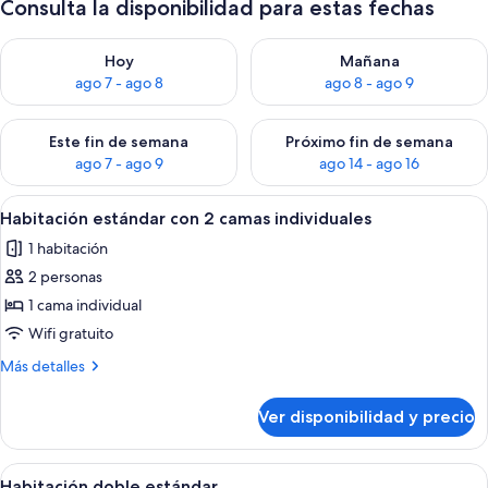
Consulta la disponibilidad para estas fechas
Consulta la disponibilidad para hoy ago 7 - ago 8
Consulta la disponibilidad pa
Hoy
Mañana
ago 7 - ago 8
ago 8 - ago 9
Consulta la disponibilidad para este fin de semana ago 7 - ag
Consulta la disponibilidad par
Este fin de semana
Próximo fin de semana
ago 7 - ago 9
ago 14 - ago 16
Ver
Habitación de hotel con dos camas indi
4
Habitación estándar con 2 camas individuales
todas
1 habitación
las
2 personas
fotos
de
1 cama individual
Habitación
Wifi gratuito
estándar
Más
Más detalles
con
detalles
2
sobre
Ver disponibilidad y precio
Habitación
camas
estándar
individuales
con
Ver
Una cama bien hecha con ropa de cama
5
2
Habitación doble estándar