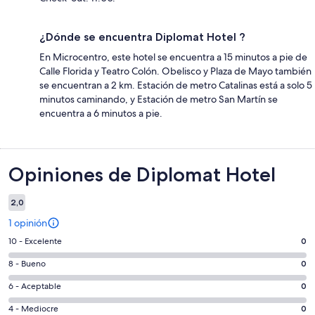
¿Dónde se encuentra Diplomat Hotel ?
En Microcentro, este hotel se encuentra a 15 minutos a pie de
Calle Florida y Teatro Colón. Obelisco y Plaza de Mayo también
se encuentran a 2 km. Estación de metro Catalinas está a solo 5
minutos caminando, y Estación de metro San Martín se
encuentra a 6 minutos a pie.
Opiniones
Opiniones de Diplomat Hotel
2,0
1 opinión
Evaluación:
10 - Excelente
0
10
Evaluación:
8 - Bueno
0
-
8
Excelente.
Evaluación:
6 - Aceptable
0
-
0
6
Bueno.
Evaluación:
4 - Mediocre
0