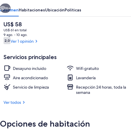
erior
Siguiente
16+
Resumen
Habitaciones
Ubicación
Políticas
El
US$ 58
precio
US$ 61 en total
actual
9 ago. - 10 ago.
es
Opiniones
2,0
Ver 1 opinión
2,0 de 10
de
US$ 58
Servicios principales
Desayuno incluido
Wifi gratuito
Desayuno continental incluido todos l
Aire acondicionado
Lavandería
Servicio de limpieza
Recepción 24 horas, toda la
semana
Ver todos
Opciones de habitación