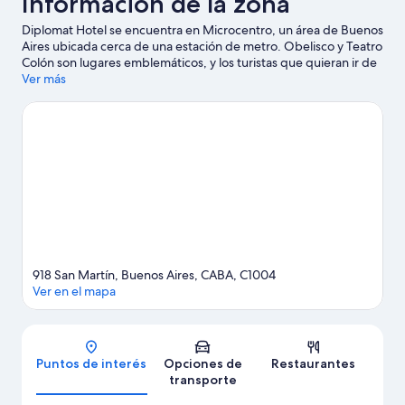
Información de la zona
Diplomat Hotel se encuentra en Microcentro, un área de Buenos
Aires ubicada cerca de una estación de metro. Obelisco y Teatro
Colón son lugares emblemáticos, y los turistas que quieran ir de
compras pueden visitar Calle Florida y Palermo Soho. ¿Quieres
Ver más
asistir a un evento o partido mientras estás en la ciudad? Échale
un vistazo a lo que sucede en La Bombonera o Estadio Luna Park.
Visitar nuestra guía de viaje de Buenos Aires
918 San Martín, Buenos Aires, CABA, C1004
Ver en el mapa
Mapa
Puntos de interés
Opciones de
Restaurantes
transporte