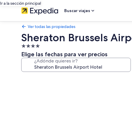
Ir a la sección principal
Buscar viajes
Ver todas las propiedades
Sheraton Brussels Airp
Propiedad
de
Elige las fechas para ver precios
4.0
¿Adónde quieres ir?
estrellas
Galería
de
fotos
de
Sheraton
Brussels
Airport