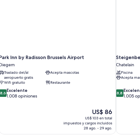
Park Inn by Radisson Brussels Airport
Steigenbe
Diegem
Chatelain
Traslado del/al
Acepta mascotas
Piscina
aeropuerto gratis
Acepta mas
Wifi gratuito
Restaurante
8.6
8.8
Excelente
Excelen
8,6
8,8
de
de
1.008 opiniones
1.005 op
10,
10,
Excelente,
Excelente,
El
US$ 86
1.008
1.005
precio
opiniones
opiniones
US$ 103 en total
actual
impuestos y cargos incluidos
es
28 ago. - 29 ago.
de
US$ 86