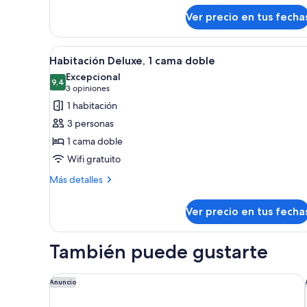
sobre
Ver precio en tus fecha
Habitación
ejecutiva,
2
Ver
Habitación de hotel con una ca
6
camas
Habitación Deluxe, 1 cama doble
todas
individuales
Excepcional
las
9,4
9,4 de 10
(3
3 opiniones
fotos
opiniones)
1 habitación
de
3 personas
Habitación
1 cama doble
Deluxe,
Wifi gratuito
1
cama
Más
Más detalles
detalles
doble
sobre
Ver precio en tus fecha
Habitación
Deluxe,
1
También puede gustarte
cama
doble
pentahotel Brussels Airport
Anuncio