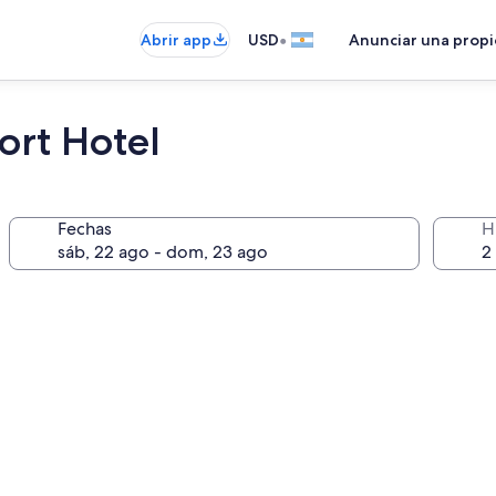
•
Abrir app
USD
Anunciar una prop
ort Hotel
Fechas
H