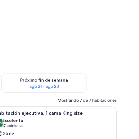
fin de semana ago 14 - ago 16
Consulta la disponibilidad para el próximo fin de semana ago
Próximo fin de semana
ago 21 - ago 23
Mostrando 7 de 7 habitaciones
rande, un escritorio, una silla y una ventana con cortinas.
er
Habitación de hotel con cama, un tapiz floral 
10
bitación ejecutiva, 1 cama King size
odas
Excelente
s
6
8,6 de 10
(17
17 opiniones
otos
opiniones)
25 m²
e