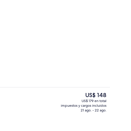
iones
Vista desde la propiedad
El
US$ 148
precio
US$ 179 en total
actual
impuestos y cargos incluidos
Exterior
es
21 ago. - 22 ago.
de
US$ 148