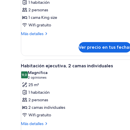
1 habitación
Habitación
2 personas
clásica,
1 cama King size
1
Wifi gratuito
cama
King
Más
Más detalles
size
detalles
sobre
Ver precio en tus fecha
Habitación
clásica,
1
Ver
Una habitación de hotel con un
8
cama
Habitación ejecutiva, 2 camas individuales
todas
King
Magnífica
size
las
9,0
9,0 de 10
(2
2 opiniones
fotos
opiniones)
25 m²
de
1 habitación
Habitación
2 personas
ejecutiva,
2 camas individuales
2
Wifi gratuito
camas
individuales
Más
Más detalles
detalles