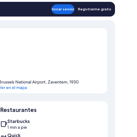
Iniciar sesión
Registrarme gratis
Brussels National Airport, Zaventem, 1930
Ver en el mapa
Mapa
Restaurantes
Starbucks
1 min a pie
Quick