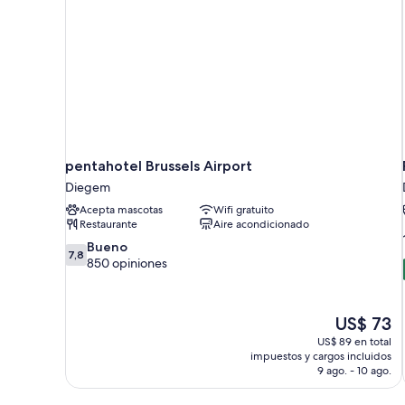
pentahotel Brussels Airport
Diegem
Acepta mascotas
Wifi gratuito
Restaurante
Aire acondicionado
7.8
Bueno
7,8
de
850 opiniones
10,
Bueno,
850
El
US$ 73
opiniones
precio
US$ 89 en total
actual
impuestos y cargos incluidos
es
9 ago. - 10 ago.
de
US$ 73