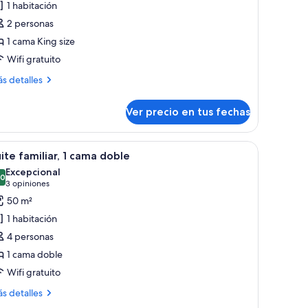
1 habitación
abitación
2 personas
ecutiva,
1 cama King size
Wifi gratuito
ama
ing
ás
s detalles
ize
talles
bre
Ver precio en tus fechas
bitación
ecutiva,
io con silla, computadora, sofá y ventana con cortinas.
er
Habitación de hotel con cama, un tapiz floral 
5
ma
ite familiar, 1 cama doble
odas
ng
Excepcional
ze
s
,0
10,0 de 10
(3
3 opiniones
otos
opiniones)
50 m²
e
1 habitación
uite
4 personas
miliar,
1 cama doble
Wifi gratuito
ama
oble
ás
s detalles
talles