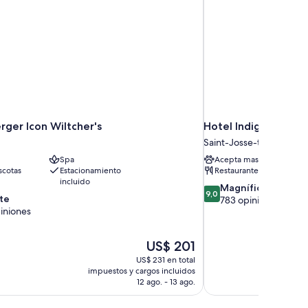
rger Icon Wiltcher's
Hotel Indigo Brussel
Saint-Josse-ten-Noode
Spa
Acepta mascotas
cotas
Estacionamiento
Restaurante
incluido
9.0
Magnífico
9,0
te
de
783 opiniones
iniones
10,
Magnífico,
783
El
US$ 201
opiniones
precio
US$ 231 en total
actual
impuestos y cargos incluidos
es
12 ago. - 13 ago.
de
US$ 201