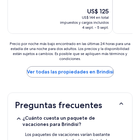
(493
(403
El
US$ 125
opiniones)
opiniones)
precio
US$ 144 en total
actual
impuestos y cargos incluidos
es
4 sept. - 5 sept.
de
US$ 125
Precio
Precio por noche más bajo encontrado en las últimas 24 horas para una
estadía de una noche para dos adultos. Los precios y la disponibilidad
por
están sujetos a cambios. Es posible que se apliquen más términos y
noche
condiciones.
más
bajo
Ver todas las propiedades en Brindisi
encontrado
en
las
últimas
24
horas
Preguntas frecuentes
para
una
estadía
¿Cuánto cuesta un paquete de
de
vacaciones para Brindisi?
una
noche
Los paquetes de vacaciones varían bastante
para