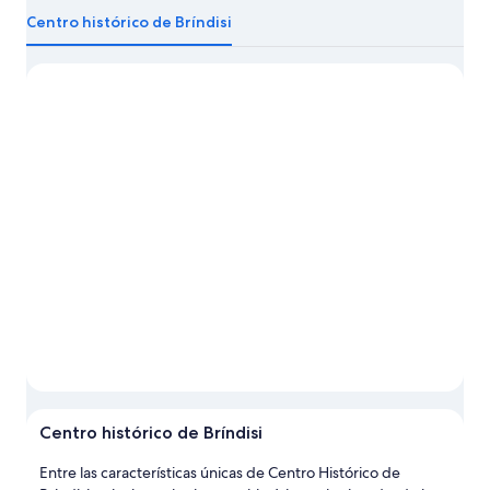
información
Centro histórico de Bríndisi
sobre
Brindisi
Foto tomada por Clapis_93
Foto
de
Centro histórico de Bríndisi
uso
libre
Entre las características únicas de Centro Histórico de
tomada