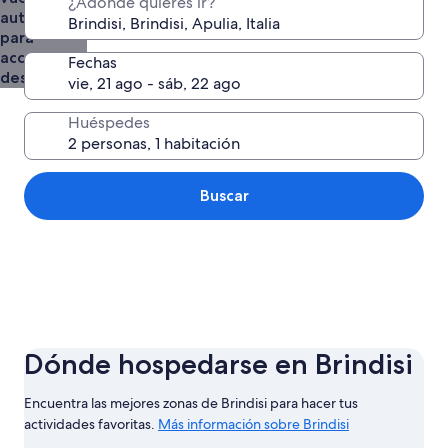
¿Adónde quieres ir?
auto juntos
para
acceder a
Fechas
descuentos
Huéspedes
Buscar
Dónde hospedarse en Brindisi
Encuentra las mejores zonas de Brindisi para hacer tus
actividades favoritas.
Más información sobre Brindisi
Más