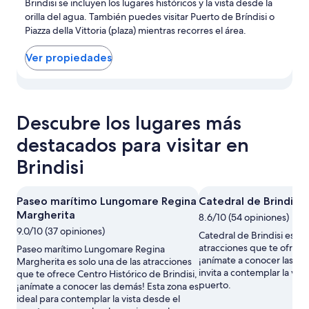
Brindisi se incluyen los lugares históricos y la vista desde la
por
orilla del agua. También puedes visitar Puerto de Bríndisi o
Clapis_93
Piazza della Vittoria (plaza) mientras recorres el área.
Ver propiedades
Ver propiedades en Centro histórico de Bríndisi en el map
Descubre los lugares más
destacados para visitar en
Brindisi
Paseo marítimo Lungomare Regina
Catedral de Brindisi
Margherita
8.6/10 (54 opiniones)
9.0/10 (37 opiniones)
Catedral de Brindisi es so
atracciones que te ofrece 
Paseo marítimo Lungomare Regina
¡anímate a conocer las de
Margherita es solo una de las atracciones
invita a contemplar la vist
que te ofrece Centro Histórico de Brindisi,
puerto.
¡anímate a conocer las demás! Esta zona es
ideal para contemplar la vista desde el