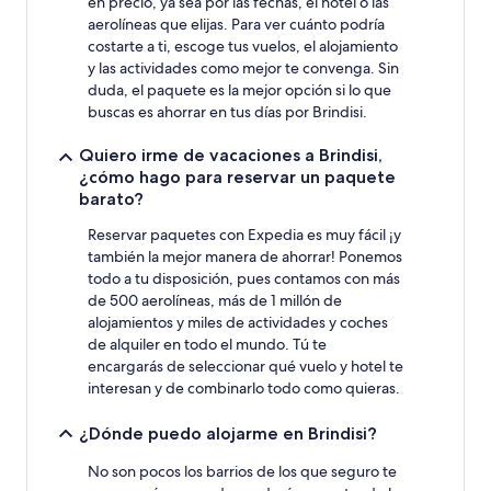
en precio, ya sea por las fechas, el hotel o las
dos
aerolíneas que elijas. Para ver cuánto podría
adultos.
costarte a ti, escoge tus vuelos, el alojamiento
Los
y las actividades como mejor te convenga. Sin
precios
duda, el paquete es la mejor opción si lo que
y
buscas es ahorrar en tus días por Brindisi.
la
disponibilidad
Quiero irme de vacaciones a Brindisi,
están
sujetos
¿cómo hago para reservar un paquete
a
barato?
cambios.
Es
Reservar paquetes con Expedia es muy fácil ¡y
posible
también la mejor manera de ahorrar! Ponemos
que
todo a tu disposición, pues contamos con más
se
de 500 aerolíneas, más de 1 millón de
apliquen
alojamientos y miles de actividades y coches
más
de alquiler en todo el mundo. Tú te
términos
encargarás de seleccionar qué vuelo y hotel te
y
interesan y de combinarlo todo como quieras.
condiciones.
¿Dónde puedo alojarme en Brindisi?
No son pocos los barrios de los que seguro te