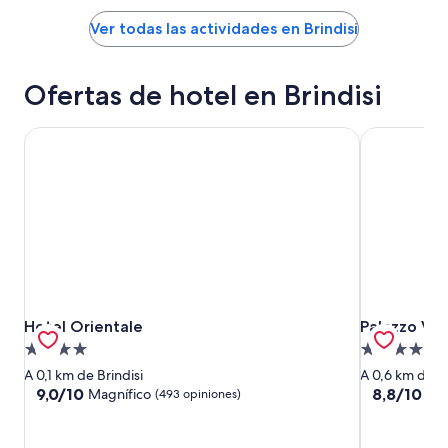
Ver todas las actividades en Brindisi
Ofertas de hotel en Brindisi
Hotel Orientale
Palazzo Virgi
Hotel Orientale
Palazzo Virgi
Hotel Orientale
Palazzo Virg
Propiedad
Propiedad
de
de
A 0,1 km de Brindisi
A 0,6 km de Br
4.0
4.0
9.0
8.8
9,0/10
8,8/10
Magnífico
Exc
(493 opiniones)
de
de
estrellas
estrellas
10,
10,
Magnífico,
Excelente,