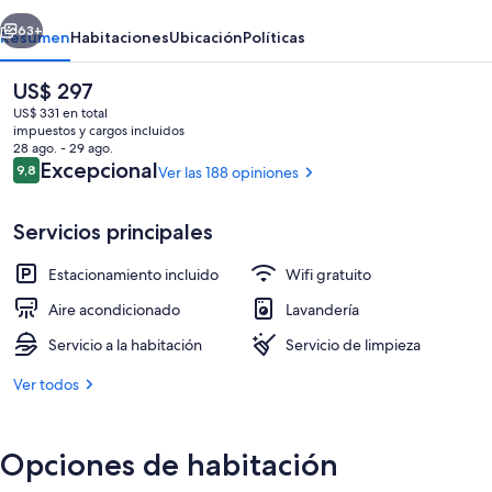
erior
Siguiente
63+
Resumen
Habitaciones
Ubicación
Políticas
El
US$ 297
precio
US$ 331 en total
actual
impuestos y cargos incluidos
es
28 ago. - 29 ago.
de
Opiniones
Excepcional
9,8
Ver las 188 opiniones
9,8 de 10
US$ 297
Servicios principales
Ropa de cama hipoalergénica, escritorio
Estacionamiento incluido
Wifi gratuito
Aire acondicionado
Lavandería
Servicio a la habitación
Servicio de limpieza
Ver todos
Opciones de habitación