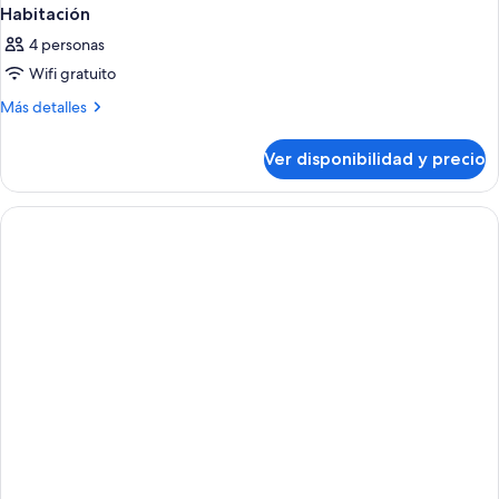
Habitación
4 personas
Wifi gratuito
Más
Más detalles
detalles
sobre
Ver disponibilidad y precio
Habitación