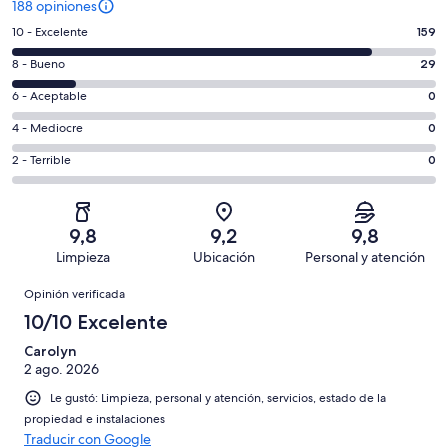
188 opiniones
Evaluación:
10 - Excelente
159
10
Evaluación:
8 - Bueno
29
-
8
Excelente.
Evaluación:
6 - Aceptable
0
-
159
6
Bueno.
Evaluación:
4 - Mediocre
0
de
-
29
4
188
Aceptable.
Evaluación:
2 - Terrible
0
de
-
opiniones
0
2
188
Mediocre.
de
-
opiniones
0
188
Terrible.
de
9,8
9,2
9,8
opiniones
0
188
Limpieza
Ubicación
Personal y atención
de
opiniones
Opiniones
188
Opinión verificada
opiniones
10/10 Excelente
Carolyn
2 ago. 2026
Le gustó: Limpieza, personal y atención, servicios, estado de la
propiedad e instalaciones
Traducir con Google