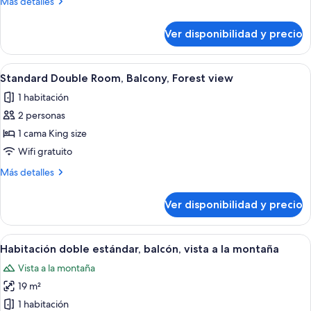
Más
Más detalles
detalles
sobre
Ver disponibilidad y precio
Habitación
familiar
Ver
Una cama bien hecha con sábanas blan
4
Standard Double Room, Balcony, Forest view
todas
1 habitación
las
2 personas
fotos
de
1 cama King size
Standard
Wifi gratuito
Double
Más
Más detalles
Room,
detalles
Balcony,
sobre
Ver disponibilidad y precio
Standard
Forest
Double
view
Room,
Ver
Habitación de hotel con cama, escritorio
8
Balcony,
Habitación doble estándar, balcón, vista a la montaña
todas
Forest
Vista a la montaña
view
las
19 m²
fotos
de
1 habitación