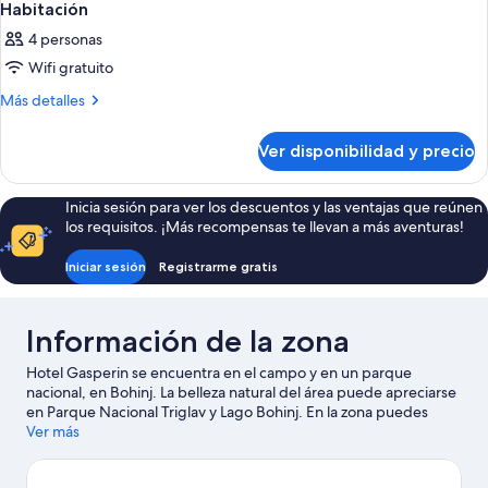
Habitación
4 personas
Wifi gratuito
Más
Más detalles
detalles
sobre
Ver disponibilidad y precio
Habitación
Inicia sesión para ver los descuentos y las ventajas que reúnen
los requisitos. ¡Más recompensas te llevan a más aventuras!
Iniciar sesión
Registrarme gratis
Información de la zona
Hotel Gasperin se encuentra en el campo y en un parque
nacional, en Bohinj. La belleza natural del área puede apreciarse
en Parque Nacional Triglav y Lago Bohinj. En la zona puedes
practicar actividades como kayak y rafting, o disfrutar del aire
Ver más
libre mientras haces caminatas o ciclismo en senderos y paseos a
caballo.
Visitar nuestra guía de viaje de Ribcev Laz