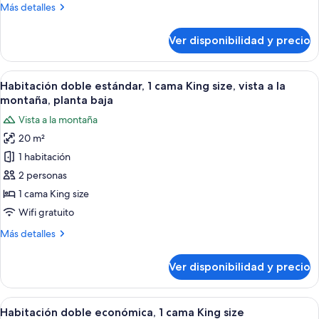
Más
Más detalles
a
detalles
la
sobre
Ver disponibilidad y precio
montaña
Habitación
cuádruple,
balcón,
Ver
Habitación de hotel con dos camas, un e
8
vista
Habitación doble estándar, 1 cama King size, vista a la
todas
a
montaña, planta baja
la
las
Vista a la montaña
montaña
fotos
20 m²
de
1 habitación
Habitación
doble
2 personas
estándar,
1 cama King size
1
Wifi gratuito
cama
Más
Más detalles
King
detalles
size,
sobre
Ver disponibilidad y precio
Habitación
vista
doble
a
estándar,
Ver
Habitación de hotel con cama, escritorio
la
5
1
Habitación doble económica, 1 cama King size