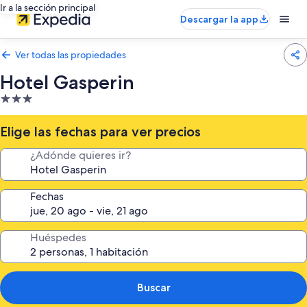
Ir a la sección principal
Descargar la app
Ver todas las propiedades
Hotel Gasperin
Propiedad
de
3.0
Elige las fechas para ver precios
estrellas
¿Adónde quieres ir?
Fechas
Huéspedes
Buscar