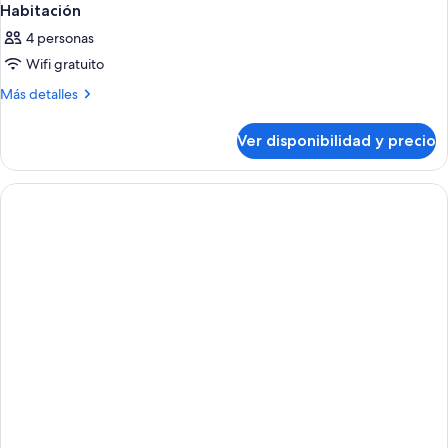
Habitación
4 personas
Wifi gratuito
Más
Más detalles
detalles
sobre
Ver disponibilidad y precio
Habitación