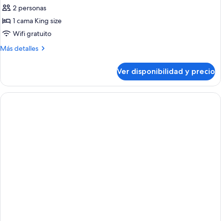
Habitación
2 personas
doble
1 cama King size
estándar,
Wifi gratuito
balcón,
Más
Más detalles
vista
detalles
a
sobre
Ver disponibilidad y precio
la
Habitación
doble
montaña
estándar,
balcón,
vista
a
la
montaña