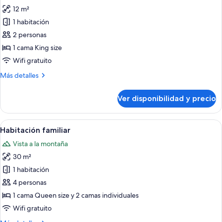
todas
montaña,
cama
12 m²
King
las
planta
size,
1 habitación
fotos
baja
vista
de
2 personas
a
Habitación
la
1 cama King size
montaña,
doble
Wifi gratuito
planta
económica,
baja
Más
Más detalles
1
detalles
cama
sobre
Ver disponibilidad y precio
Habitación
King
doble
size
económica,
Ver
Una habitación de hotel con cama, escr
10
1
Habitación familiar
todas
cama
Vista a la montaña
King
las
size
30 m²
fotos
de
1 habitación
Habitación
4 personas
familiar
1 cama Queen size y 2 camas individuales
Wifi gratuito