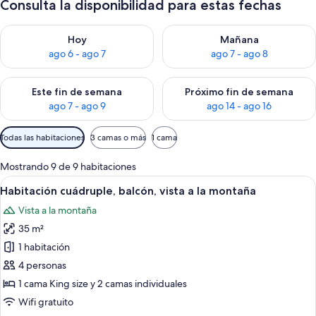
Consulta la disponibilidad para estas fechas
Consulta la disponibilidad para hoy ago 6 - ago 7
Consulta la disponibilidad pa
Hoy
Mañana
ago 6 - ago 7
ago 7 - ago 8
Consulta la disponibilidad para este fin de semana ago 7 - ag
Consulta la disponibilidad par
Este fin de semana
Próximo fin de semana
ago 7 - ago 9
ago 14 - ago 16
Filtros
Todas las habitaciones
3 camas o más
1 cama
disponibles
para
Mostrando 9 de 9 habitaciones
las
Ver
Habitación de hotel con cama de madera,
15
Habitación cuádruple, balcón, vista a la montaña
habitaciones
todas
Vista a la montaña
las
35 m²
fotos
de
1 habitación
Habitación
4 personas
cuádruple,
1 cama King size y 2 camas individuales
balcón,
Wifi gratuito
vista