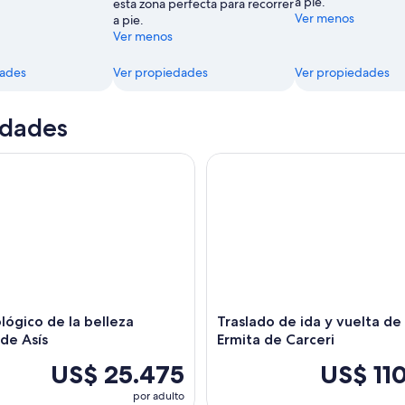
a pie.
esta zona perfecta para recorrer
Ver menos
a pie.
Ver menos
dades
Ver propiedades
Ver propiedades
idades
gico de la belleza seráfica de Asís
Traslado de ida y vuelta de Así
lógico de la belleza
Traslado de ida y vuelta de A
 de Asís
Ermita de Carceri
US$ 25.475
US$ 11
por adulto