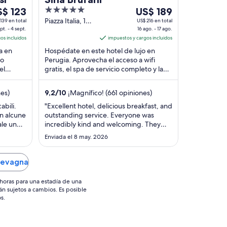
l
5
Del
S$ 123
US$ 189
out
16
Piazza Italia, 12
139 en total
US$ 216 en total
pt. - 4 sept.
Perugia PG
16 ago. - 17 ago.
pt
of
ago
os incluidos
impuestos y cargos incluidos
5
al
a en
Hospédate en este hotel de lujo en
17
no
Perugia. Aprovecha el acceso a wifi
pt,
ago,
el
gratis, el spa de servicio completo y la
el
 muy
terraza en la azotea. Nuestros
ecio
precio
huéspedes destacan ...
es)
9,2
/
10
¡Magnífico! (661 opiniones)
r
por
che
noche
bili.
"Excellent hotel, delicious breakfast, and
n alcune
outstanding service. Everyone was
es
ale un
incredibly kind and welcoming. They
de
even had the patience to speak Italian
$ 123
Enviada el 8 may. 2026
US$ 189
with me even though I’m only starting to
learn the language, which I truly
appreciated. This is my second time
Bevagna
staying here, and it definitely won’t ..."
horas para una estadía de una
án sujetos a cambios. Es posible
s.