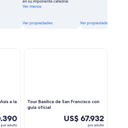
en su imponente catedral.
Ver menos
Ver propiedades
Ver propiedades
s a la Ermita de Carceri
Tour Basílica de San Francisco con guía oficial
sís a la
Tour Basílica de San Francisco con
guía oficial
0.390
US$ 67.932
por adulto
por adulto