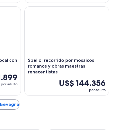
cal con Basílica de San Francisco
Spello: recorrido por mosaicos romanos y obras m
local con
Spello: recorrido por mosaicos
romanos y obras maestras
renacentistas
1.899
US$ 144.356
por adulto
por adulto
n Bevagna