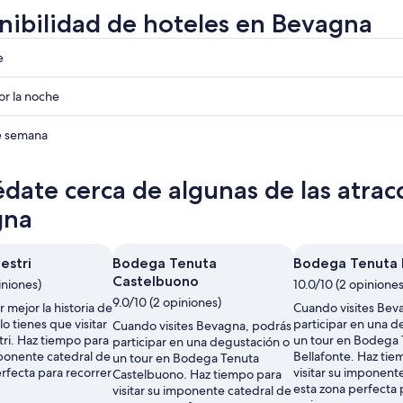
nibilidad de hoteles en Bevagna
e
r la noche
ades
de semana
ades
date cerca de algunas de las atrac
ades
gna
vestri
Bodega Tenuta
Bodega Tenuta 
Castelbuono
iniones)
10.0/10 (2 opiniones
9.0/10 (2 opiniones)
 mejor la historia de
Cuando visites Bev
o tienes que visitar
participar en una d
Cuando visites Bevagna, podrás
stri. Haz tiempo para
un tour en Bodega
participar en una degustación o
mponente catedral de
Bellafonte. Haz tie
un tour en Bodega Tenuta
rfecta para recorrer
visitar su imponent
Castelbuono. Haz tiempo para
esta zona perfecta 
visitar su imponente catedral de