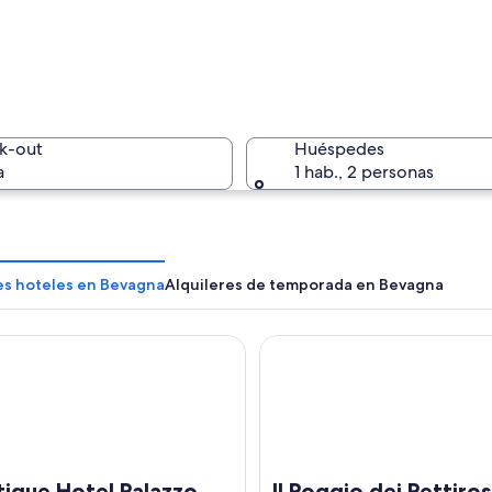
Una calle
k-out
Huéspedes
a
1 hab., 2 personas
Una estre
les hoteles en Bevagna
Alquileres de temporada en Bevagna
ue Hotel Palazzo Brunamonti
Il Poggio dei Pettirossi
co de piedra con ventanas arqueadas y una torre central.
ique Hotel Palazzo
Il Poggio dei Pettiros