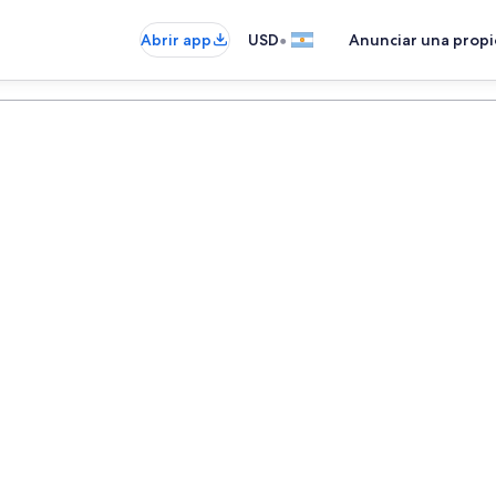
•
Abrir app
USD
Anunciar una prop