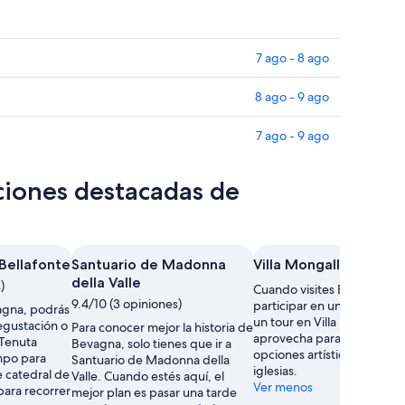
7 ago - 8 ago
8 ago - 9 ago
7 ago - 9 ago
ciones destacadas de
Bellafonte
Santuario de Madonna
Villa Mongalli
della Valle
)
Cuando visites Bevagna, p
9.4/10 (3 opiniones)
participar en una degustac
agna, podrás
un tour en Villa Mongalli. A
egustación o
Para conocer mejor la historia de
aprovecha para explorar s
 Tenuta
Bevagna, solo tienes que ir a
opciones artísticas y recorr
mpo para
Santuario de Madonna della
iglesias.
e catedral de
Valle. Cuando estés aquí, el
Ver menos
para recorrer
mejor plan es pasar una tarde