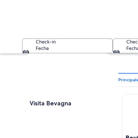
Check-in
Chec
Fecha
Fech
Ver mapa
Principa
Boutiq
Un edificio históri
Visita Bevagna
Bout