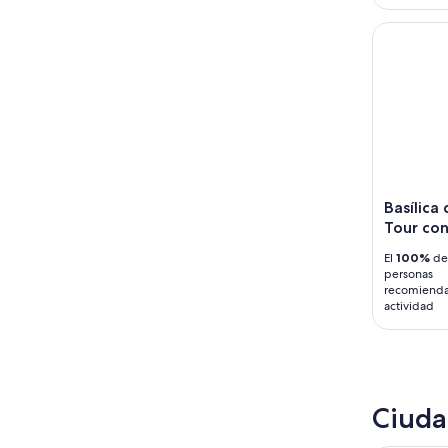
Basílica d
Basílica
Tour con 
El
100%
de 
personas
recomienda
actividad
Ciuda