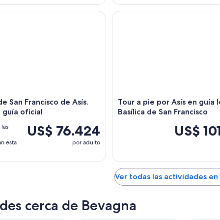
e San Francisco de Asís. Tour con guía oficial
Tour a pie por Asís en guía lo
 de San Francisco de Asís.
Tour a pie por Asís en guía 
guía oficial
Basílica de San Francisco
US$ 76.424
US$ 10
las
n esta
por adulto
Ver todas las actividades e
des cerca de Bevagna