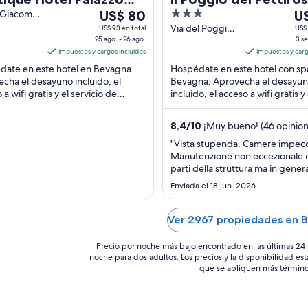
Del
3
De
namonti
 Giacomo
US$ 80
U
tti
25
out
3
Via del Poggio,
US$ 93 en total
US$ 
na PG
25 ago. - 26 ago.
1 Bevagna PG
3 se
ago
of
se
impuestos y cargos incluidos
impuestos y carg
al
5
al
date en este hotel en Bevagna.
Hospédate en este hotel con sp
26
4
cha el desayuno incluido, el
Bevagna. Aprovecha el desayu
ago,
se
a wifi gratis y el servicio de
incluido, el acceso a wifi gratis y 
el
el
za diario. Estarás muy cerca de
estacionamiento gratis. Estarás
precio
pr
iones ...
cerca de atracciones ...
8,4
/
10
¡Muy bueno! (46 opinion
por
po
noche
no
"Vista stupenda. Camere impecca
Manutenzione non eccezionale i
es
es
parti della struttura ma in gener
de
de
ottima sistemazione per godere
US$ 80
Enviada el 18 jun. 2026
US
dell'Umbria"
Ver 2967 propiedades en 
Precio por noche más bajo encontrado en las últimas 24 
noche para dos adultos. Los precios y la disponibilidad est
que se apliquen más término