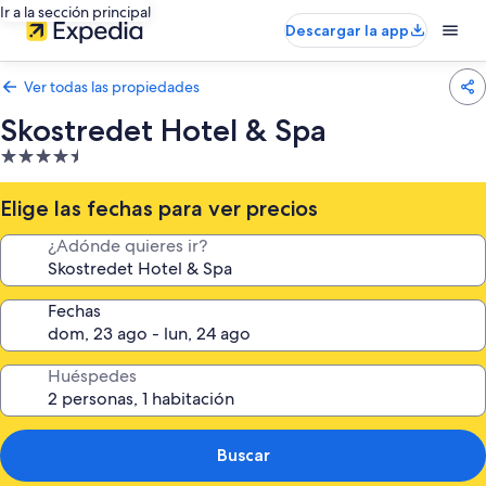
Ir a la sección principal
Descargar la app
Ver todas las propiedades
Skostredet Hotel & Spa
Propiedad
de
4.5
Elige las fechas para ver precios
estrellas
¿Adónde quieres ir?
Fechas
Huéspedes
Buscar