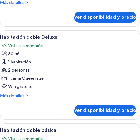
Más
Más detalles
detalles
sobre
Ver disponibilidad y precio
Habitación
doble
superior
Ver
Una habitación de hotel moderna con un
4
Habitación doble Deluxe
todas
Vista a la montaña
las
30 m²
fotos
de
1 habitación
Habitación
2 personas
doble
1 cama Queen size
Deluxe
Wifi gratuito
Más
Más detalles
detalles
sobre
Ver disponibilidad y precio
Habitación
doble
Deluxe
Ver
Un dormitorio con techo inclinado, u
4
Habitación doble básica
todas
Vista a la montaña