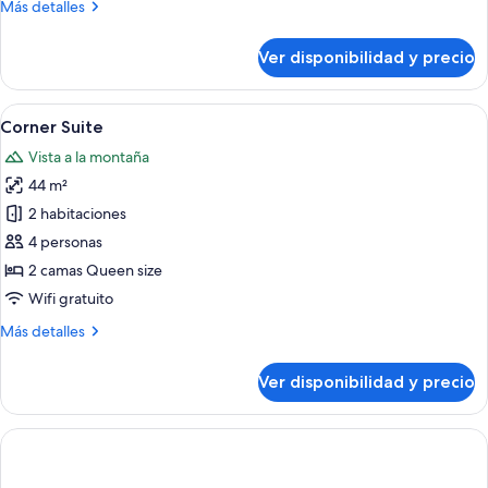
Más
Más detalles
detalles
sobre
Ver disponibilidad y precio
Family
Connecting
Room
Ver
Habitación de hotel moderna con cama,
5
Corner Suite
todas
Vista a la montaña
las
44 m²
fotos
de
2 habitaciones
Corner
4 personas
Suite
2 camas Queen size
Wifi gratuito
Más
Más detalles
detalles
sobre
Ver disponibilidad y precio
Corner
Suite