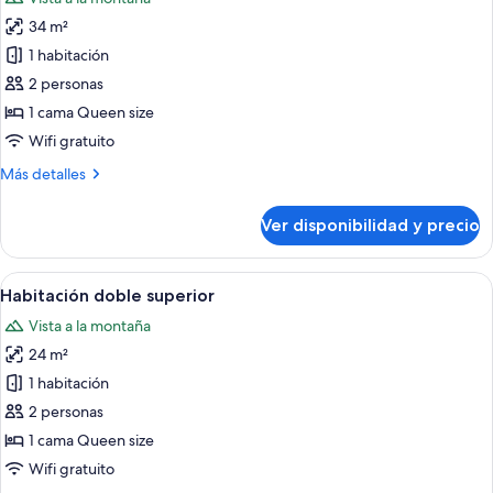
las
34 m²
fotos
de
1 habitación
Suite
2 personas
junior
1 cama Queen size
Wifi gratuito
Más
Más detalles
detalles
sobre
Ver disponibilidad y precio
Suite
junior
Ver
Una habitación de hotel con una cama g
5
Habitación doble superior
todas
Vista a la montaña
las
24 m²
fotos
de
1 habitación
Habitación
2 personas
doble
1 cama Queen size
superior
Wifi gratuito