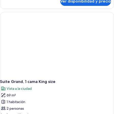
Ver disponibilidad y precio
Suite,
1
cama
King
size
Suite Grand, 1 cama King size
Vista a la ciudad
69 m²
1 habitación
2 personas