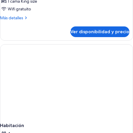
1 cama King size
Wifi gratuito
Más
Más detalles
detalles
sobre
Ver disponibilidad y precio
Suite
Grand,
1
cama
King
size
Habitación