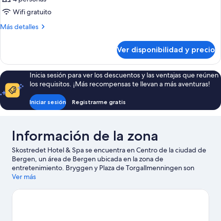
Wifi gratuito
Más
Más detalles
detalles
sobre
Ver disponibilidad y precio
Habitación
Inicia sesión para ver los descuentos y las ventajas que reúnen
los requisitos. ¡Más recompensas te llevan a más aventuras!
Iniciar sesión
Registrarme gratis
Información de la zona
Skostredet Hotel & Spa se encuentra en Centro de la ciudad de
Bergen, un área de Bergen ubicada en la zona de
entretenimiento. Bryggen y Plaza de Torgallmenningen son
sitios emblemáticos, y Funicular de Floibanen y Terminal de
Ver más
Hurtigruten son algunos de los lugares que se pueden visitar
para hacer actividades en el área. Asiste a un evento o partido
en Grieghallen, y haz algo de tiempo para conocer Acuario de
Bergen, una de las atracciones imperdibles del lugar.
Visitar