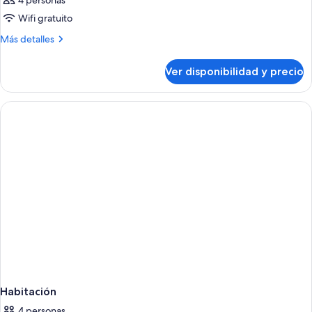
4 personas
Wifi gratuito
Más
Más detalles
detalles
sobre
Ver disponibilidad y precio
Habitación
Habitación
4 personas