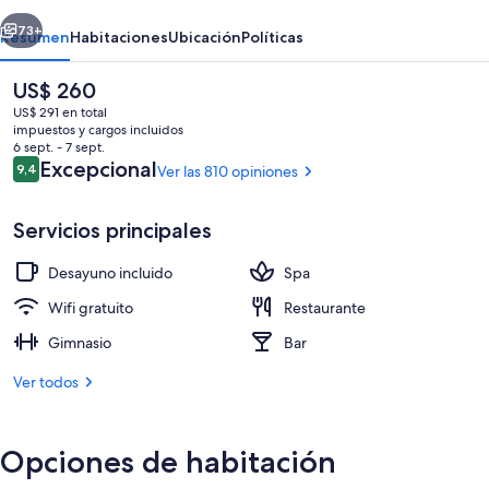
Spa
erior
Siguiente
73+
Resumen
Habitaciones
Ubicación
Políticas
El
US$ 260
precio
US$ 291 en total
actual
impuestos y cargos incluidos
es
6 sept. - 7 sept.
de
Opiniones
Excepcional
9,4
Ver las 810 opiniones
9,4 de 10
US$ 260
Servicios principales
Recepción
Desayuno incluido
Spa
Wifi gratuito
Restaurante
Gimnasio
Bar
Ver todos
Opciones de habitación