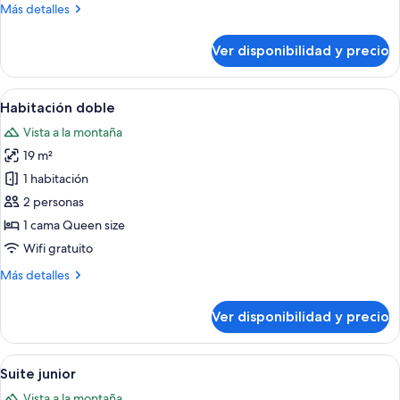
Más
Más detalles
detalles
sobre
Ver disponibilidad y precio
Habitación
individual
Ver
Una habitación de hotel moderna con 
4
Habitación doble
todas
Vista a la montaña
las
19 m²
fotos
de
1 habitación
Habitación
2 personas
doble
1 cama Queen size
Wifi gratuito
Más
Más detalles
detalles
sobre
Ver disponibilidad y precio
Habitación
doble
Ver
Habitación de hotel pequeña y funcion
6
Suite junior
todas
Vista a la montaña