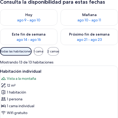
Consulta la disponibilidad para estas fechas
Consulta la disponibilidad para hoy ago 9 - ago 10
Consulta la disponibilidad par
Hoy
Mañana
ago 9 - ago 10
ago 10 - ago 11
Consulta la disponibilidad para este fin de semana ago 14 - ag
Consulta la disponibilidad pa
Este fin de semana
Próximo fin de semana
ago 14 - ago 16
ago 21 - ago 23
Filtros
Todas las habitaciones
1 cama
2 camas
disponibles
para
Mostrando 13 de 13 habitaciones
las
Ver
Un dormitorio con techo inclinado, t
6
Habitación individual
habitaciones
todas
Vista a la montaña
las
12 m²
fotos
de
1 habitación
Habitación
1 persona
individual
1 cama individual
Wifi gratuito