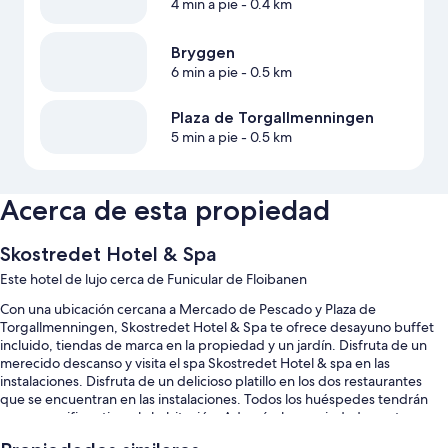
4 min a pie
- 0.4 km
Bryggen
6 min a pie
- 0.5 km
Plaza de Torgallmenningen
5 min a pie
- 0.5 km
Acerca de esta propiedad
Skostredet Hotel & Spa
Este hotel de lujo cerca de Funicular de Floibanen
Con una ubicación cercana a Mercado de Pescado y Plaza de
Torgallmenningen, Skostredet Hotel & Spa te ofrece desayuno buffet
incluido, tiendas de marca en la propiedad y un jardín. Disfruta de un
merecido descanso y visita el spa Skostredet Hotel & spa en las
instalaciones. Disfruta de un delicioso platillo en los dos restaurantes
que se encuentran en las instalaciones. Todos los huéspedes tendrán
acceso a wifi gratis en la habitación. Además, la propiedad cuenta con
un bar y una sala de fitness abierta las 24 horas.