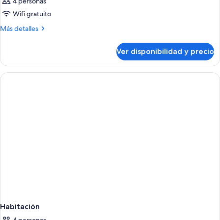
4 personas
Wifi gratuito
Más
Más detalles
detalles
sobre
Ver disponibilidad y precio
Habitación
Habitación