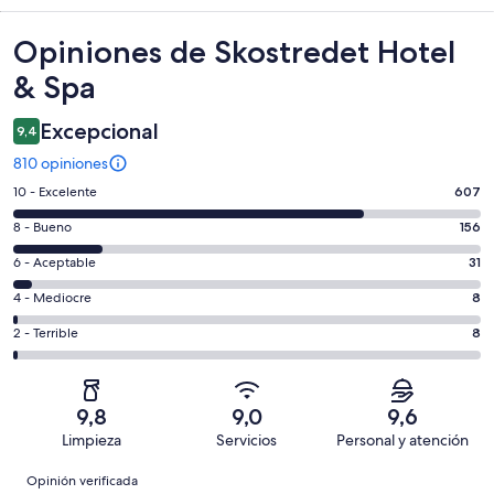
Opiniones
Opiniones de Skostredet Hotel
& Spa
Excepcional
9,4
810 opiniones
Evaluación:
10 - Excelente
607
10
Evaluación:
8 - Bueno
156
-
8
Excelente.
Evaluación:
6 - Aceptable
31
-
607
6
Bueno.
Evaluación:
4 - Mediocre
8
de
-
156
4
810
Aceptable.
Evaluación:
2 - Terrible
8
de
-
opiniones
31
2
810
Mediocre.
de
-
opiniones
8
810
Terrible.
de
9,8
9,0
9,6
opiniones
8
810
Limpieza
Servicios
Personal y atención
de
opiniones
Opiniones
810
Opinión verificada