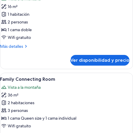
las
16 m²
fotos
de
1 habitación
Habitación
2 personas
doble
1 cama doble
básica
Wifi gratuito
Más
Más detalles
detalles
sobre
Ver disponibilidad y precio
Habitación
doble
básica
Ver
Un dormitorio con techo inclinado, tra
5
Family Connecting Room
todas
Vista a la montaña
las
36 m²
fotos
de
2 habitaciones
Family
3 personas
Connecting
1 cama Queen size y 1 cama individual
Room
Wifi gratuito