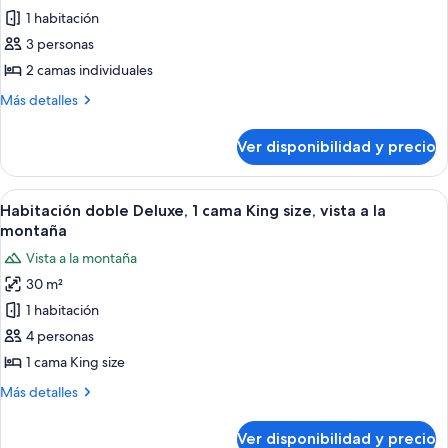
1 habitación
Habitación
Deluxe
3 personas
con
2 camas individuales
2
Más
Más detalles
camas
detalles
individuales,
sobre
Ver disponibilidad y precio
Habitación
2
Deluxe
camas
con
Ver
Una habitación de hotel moderna con u
individuales,
5
2
Habitación doble Deluxe, 1 cama King size, vista a la
todas
camas
vista
montaña
individuales,
las
al
Vista a la montaña
2
fotos
parque
camas
30 m²
de
individuales,
1 habitación
Habitación
vista
al
doble
4 personas
parque
Deluxe,
1 cama King size
1
Más
Más detalles
cama
detalles
King
sobre
Ver disponibilidad y precio
Habitación