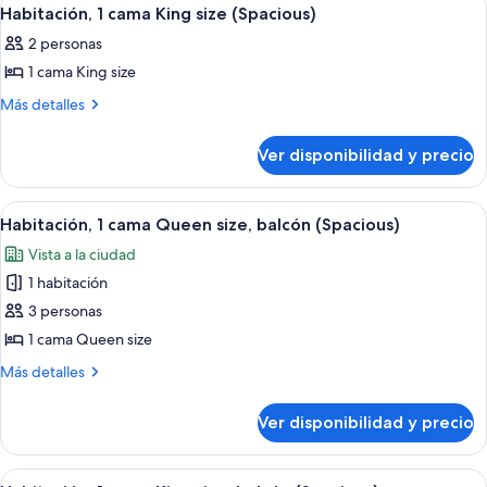
Ver
4
camas
(Spacious)
Habitación, 1 cama King size (Spacious)
todas
(Spacious)
2 personas
las
1 cama King size
fotos
de
Más
Más detalles
detalles
Habitación,
sobre
1
Ver disponibilidad y precio
Habitación,
cama
1
King
cama
Ver
Minibar, caja de seguridad en la habita
6
King
size
Habitación, 1 cama Queen size, balcón (Spacious)
todas
size
(Spacious)
Vista a la ciudad
(Spacious)
las
1 habitación
fotos
de
3 personas
Habitación,
1 cama Queen size
1
Más
Más detalles
cama
detalles
Queen
sobre
Ver disponibilidad y precio
Habitación,
size,
1
balcón
cama
Ver
Minibar, caja de seguridad en la habita