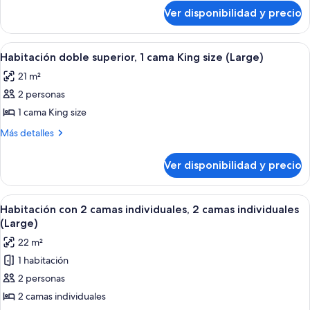
sobre
clásica,
Ver disponibilidad y precio
Habitación
1
doble
cama
clásica,
Ver
Una habitación de hotel moderna con ca
4
Queen
1
Habitación doble superior, 1 cama King size (Large)
todas
cama
size,
21 m²
Queen
las
balcón
size,
2 personas
fotos
balcón
de
1 cama King size
Habitación
Más
Más detalles
doble
detalles
sobre
superior,
Ver disponibilidad y precio
Habitación
1
doble
cama
superior,
Ver
Un dormitorio moderno con una cama t
6
King
1
Habitación con 2 camas individuales, 2 camas individuales
todas
cama
size
(Large)
King
las
(Large)
22 m²
size
fotos
(Large)
1 habitación
de
2 personas
Habitación
con
2 camas individuales