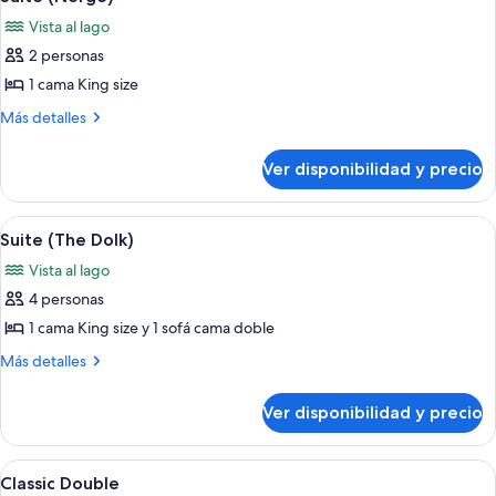
todas
Vista al lago
las
2 personas
fotos
de
1 cama King size
Suite
Más
Más detalles
(Norge)
detalles
sobre
Ver disponibilidad y precio
Suite
(Norge)
Ver
Un dormitorio moderno con cama, ban
6
Suite (The Dolk)
todas
Vista al lago
las
4 personas
fotos
de
1 cama King size y 1 sofá cama doble
Suite
Más
Más detalles
(The
detalles
sobre
Dolk)
Ver disponibilidad y precio
Suite
(The
Dolk)
Ver
Minibar, caja de seguridad en la habita
6
Classic Double