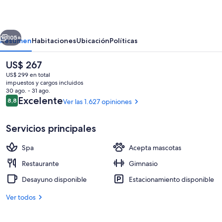
by
Scandic
erior
Siguiente
105+
Resumen
Habitaciones
Ubicación
Políticas
El
US$ 267
precio
US$ 299 en total
actual
impuestos y cargos incluidos
es
30 ago. - 31 ago.
de
Opiniones
Excelente
8,8
Ver las 1.627 opiniones
8,8 de 10
US$ 267
Servicios principales
2 restaurantes; se sirve desayuno, alm
Spa
Acepta mascotas
Restaurante
Gimnasio
Desayuno disponible
Estacionamiento disponible
Ver todos