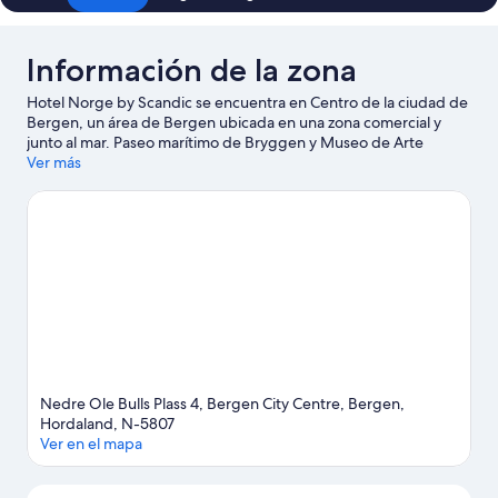
Información de la zona
Hotel Norge by Scandic se encuentra en Centro de la ciudad de
Bergen, un área de Bergen ubicada en una zona comercial y
junto al mar. Paseo marítimo de Bryggen y Museo de Arte
Decorativo del Oeste de Noruega son lugares culturales
Ver más
destacados, y algunos de los puntos de interés del área incluyen
Bergen Kunsthall y Colecciones de Historia Natural. ¿Quieres
asistir a un evento o partido mientras estás en la ciudad? Échale
un vistazo a lo que sucede en Grieghallen o Brann Stadion. Las
actividades como pesca ofrecen una gran oportunidad de
disfrutar del agua y, si buscas un poco de adrenalina, puedes
hacer tirolesa y caminatas o ciclismo en senderos en los
alrededores.
Visitar nuestra guía de viaje de Bergen
Nedre Ole Bulls Plass 4, Bergen City Centre, Bergen,
Hordaland, N-5807
Ver en el mapa
Mapa