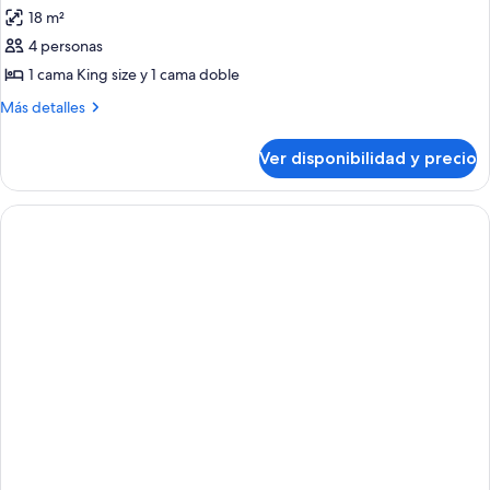
todas
18 m²
las
4 personas
fotos
de
1 cama King size y 1 cama doble
Classic
Más
Más detalles
Double
detalles
sobre
Ver disponibilidad y precio
Classic
Double