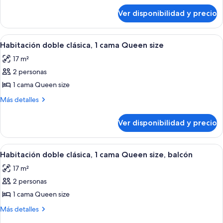
sobre
clásica,
Ver disponibilidad y precio
Habitación
1
individual
cama
clásica,
Ver
Una habitación de hotel moderna con c
4
individual
1
Habitación doble clásica, 1 cama Queen size
todas
cama
17 m²
individual
las
2 personas
fotos
de
1 cama Queen size
Habitación
Más
Más detalles
doble
detalles
sobre
clásica,
Ver disponibilidad y precio
Habitación
1
doble
cama
clásica,
Ver
Habitación de hotel con cama, escritor
6
Queen
1
Habitación doble clásica, 1 cama Queen size, balcón
todas
cama
size
17 m²
Queen
las
size
2 personas
fotos
de
1 cama Queen size
Habitación
Más
Más detalles
doble
detalles