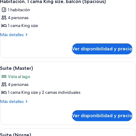
(Spacious)
6
Queen
Habitación, 1 cama King size, balcón (Spacious)
todas
size,
1 habitación
balcón
las
(Spacious)
4 personas
fotos
de
1 cama King size
Habitación,
Más
Más detalles
1
detalles
sobre
cama
Ver disponibilidad y precio
Habitación,
King
1
size,
cama
Ver
Un comedor moderno con una mesa y si
4
balcón
King
Suite (Master)
todas
size,
(Spacious)
Vista al lago
balcón
las
(Spacious)
4 personas
fotos
de
1 cama King size y 2 camas individuales
Suite
Más
Más detalles
(Master)
detalles
sobre
Ver disponibilidad y precio
Suite
(Master)
Ver
Una sala de estar moderna con una sill
6
Suite (Norge)