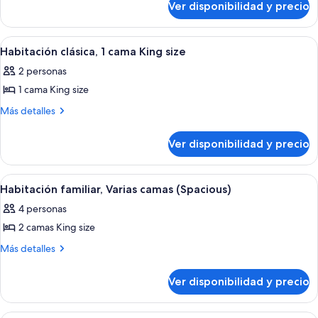
Deluxe,
Ver disponibilidad y precio
Habitación
balcón
doble
Deluxe,
Ver
Una habitación de hotel moderna con u
5
balcón
Habitación clásica, 1 cama King size
todas
2 personas
las
1 cama King size
fotos
de
Más
Más detalles
detalles
Habitación
sobre
clásica,
Ver disponibilidad y precio
Habitación
1
clásica,
cama
1
Ver
Una habitación de hotel moderna con 
4
cama
King
Habitación familiar, Varias camas (Spacious)
todas
King
size
4 personas
size
las
2 camas King size
fotos
de
Más
Más detalles
detalles
Habitación
sobre
familiar,
Ver disponibilidad y precio
Habitación
Varias
familiar,
camas
Varias
Una habitación de hotel moderna con 