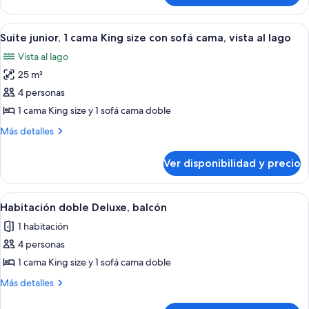
size,
doble
vista
Deluxe,
Ver
Minibar, caja de seguridad en la habita
a
6
1
Suite junior, 1 cama King size con sofá cama, vista al lago
todas
cama
la
Vista al lago
King
las
montaña
size,
25 m²
fotos
vista
de
4 personas
a
Suite
la
1 cama King size y 1 sofá cama doble
montaña
junior,
Más
Más detalles
1
detalles
cama
sobre
Ver disponibilidad y precio
Suite
King
junior,
size
1
Ver
Habitación de hotel con una cama, un s
con
4
cama
Habitación doble Deluxe, balcón
todas
King
sofá
1 habitación
size
las
cama,
con
4 personas
fotos
vista
sofá
de
1 cama King size y 1 sofá cama doble
al
cama,
Habitación
vista
lago
Más
Más detalles
al
doble
detalles
lago
sobre