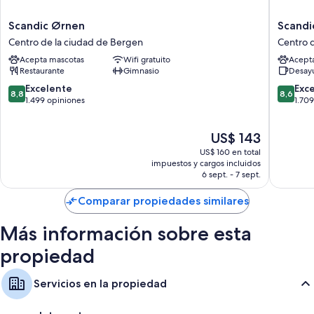
Scandic
Scandic
Scandic Ørnen
Scandi
Ørnen
Torget
Centro de la ciudad de Bergen
Centro 
Centro
Bergen
Acepta mascotas
Wifi gratuito
Acept
de
Centro
Restaurante
Gimnasio
Desay
la
de
ciudad
la
8.8
8.6
Excelente
Exc
8,8
8,6
de
ciudad
de
de
1.499 opiniones
1.70
Bergen
de
10,
10,
Bergen
Excelente,
Excelent
El
US$ 143
1.499
1.709
precio
opiniones
opinion
US$ 160 en total
actual
impuestos y cargos incluidos
es
6 sept. - 7 sept.
de
US$ 143
Comparar propiedades similares
Más información sobre esta
propiedad
Servicios en la propiedad