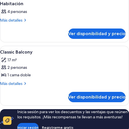
Habitación
4 personas
Más
Más detalles
detalles
sobre
Ver disponibilidad y precio
Habitación
Ver
Una habitación de hotel moderna con u
6
Classic Balcony
todas
17 m²
las
2 personas
fotos
de
1 cama doble
Classic
Más
Más detalles
Balcony
detalles
sobre
Ver disponibilidad y precio
Classic
Balcony
Inicia sesión para ver los descuentos y las ventajas que reúnen
los requisitos. ¡Más recompensas te llevan a más aventuras!
Iniciar sesión
Registrarme gratis