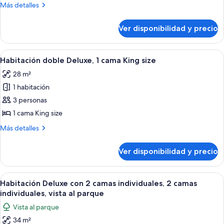
2
Más
Más detalles
camas
detalles
sobre
individuales,
Ver disponibilidad y precio
Habitación
2
con
camas
2
Ver
Una habitación de hotel moderna con u
5
individuales
camas
Habitación doble Deluxe, 1 cama King size
todas
individuales,
(Large)
28 m²
2
las
camas
1 habitación
fotos
individuales
de
3 personas
(Large)
Habitación
1 cama King size
doble
Más
Más detalles
Deluxe,
detalles
1
sobre
Ver disponibilidad y precio
Habitación
cama
doble
King
Deluxe,
Ver
Un dormitorio moderno con una cama t
size
7
1
Habitación Deluxe con 2 camas individuales, 2 camas
todas
cama
individuales, vista al parque
King
las
Vista al parque
size
fotos
34 m²
de