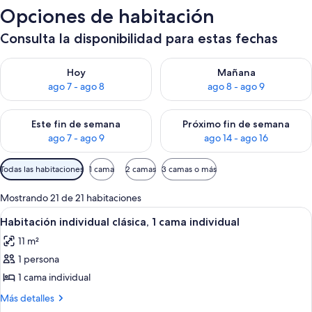
Opciones de habitación
Consulta la disponibilidad para estas fechas
Consulta la disponibilidad para hoy ago 7 - ago 8
Consulta la disponibilidad pa
Hoy
Mañana
ago 7 - ago 8
ago 8 - ago 9
Consulta la disponibilidad para este fin de semana ago 7 - ag
Consulta la disponibilidad par
Este fin de semana
Próximo fin de semana
ago 7 - ago 9
ago 14 - ago 16
Filtros
Todas las habitaciones
1 cama
2 camas
3 camas o más
disponibles
para
Mostrando 21 de 21 habitaciones
las
Ver
Un hotel moderno con una cama, una me
4
Habitación individual clásica, 1 cama individual
habitaciones
todas
11 m²
las
1 persona
fotos
de
1 cama individual
Habitación
Más
Más detalles
individual
detalles