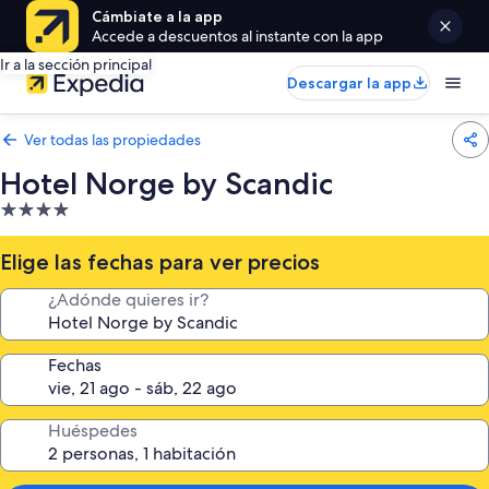
Cámbiate a la app
Accede a descuentos al instante con la app
Ir a la sección principal
Descargar la app
Ver todas las propiedades
Hotel Norge by Scandic
Propiedad
de
4.0
Elige las fechas para ver precios
estrellas
¿Adónde quieres ir?
Fechas
Huéspedes