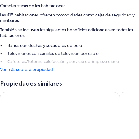
Características de las habitaciones
Las 415 habitaciones ofrecen comodidades como cajas de seguridad y
minibares.
También se incluyen los siguientes beneficios adicionales en todas las
habitaciones:
Baños con duchas y secadores de pelo
Televisiones con canales de televisión por cable
Cafeteras/teteras, calefacción y servicio de limpieza diario
Ver más sobre la propiedad
Propiedades similares
Scandic Ørnen
Scandic 