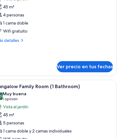
s
45 m²
otos
e
4 personas
uite
1 cama doble
nior,
Wifi gratuito
sta
ás
s detalles
talles
rdín
bre
ite
ior,
Ver precio en tus fechas
ta
rdín
.
rande, un escritorio con televisor, una silla y una ventana con cortinas.
er
Habitación de hotel con dos camas, un televis
5
ungalow Family Room (1 Bathroom)
odas
Muy buena
s
0
8,0 de 10
(1
1 opinión
otos
opinión)
Vista al jardín
e
45 m²
ungalow
5 personas
amily
1 cama doble y 2 camas individuales
oom
Wifi gratuito