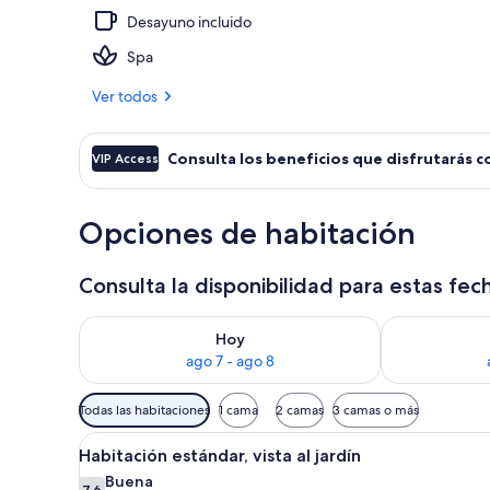
Desayuno incluido
Exterior
Spa
Ver todos
Consulta los beneficios que disfrutarás c
VIP Access
Opciones de habitación
Consulta la disponibilidad para estas fec
Consulta la disponibilidad para hoy ago 7 - ago 8
Consulta la d
Hoy
ago 7 - ago 8
Filtros
Todas las habitaciones
1 cama
2 camas
3 camas o más
disponibles
Ver
Habitación de hotel con dos cam
para
4
Habitación estándar, vista al jardín
todas
las
Buena
7,6