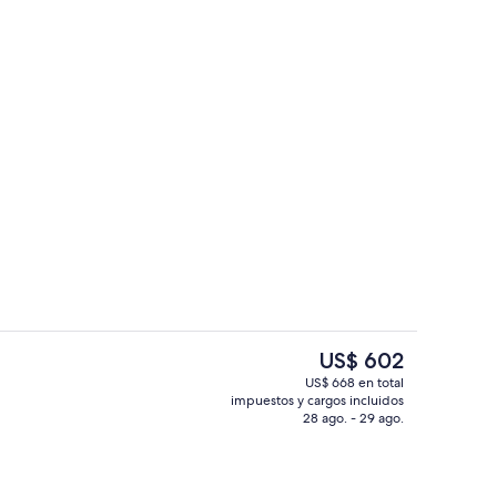
Playa privada, camas de playa, sillas re
ado por la propiedad
El
US$ 602
precio
US$ 668 en total
actual
impuestos y cargos incluidos
10 bares, bar junto a la piscina, bar en
es
28 ago. - 29 ago.
de
US$ 602