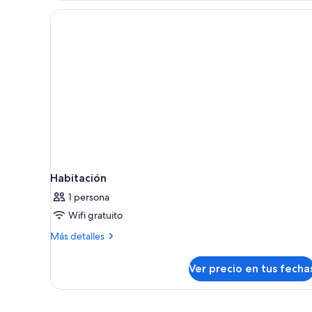
3
habitaciones
Habitación
1 persona
Wifi gratuito
Más
Más detalles
detalles
sobre
Ver precio en tus fecha
Habitación