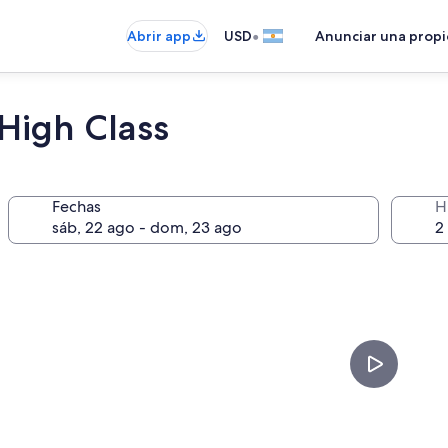
•
Abrir app
USD
Anunciar una prop
High Class
Fechas
H