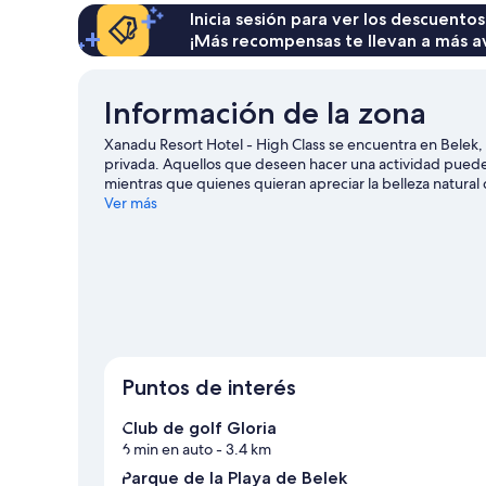
Inicia sesión para ver los descuentos
¡Más recompensas te llevan a más a
Información de la zona
Xanadu Resort Hotel - High Class se encuentra en Belek, 
privada. Aquellos que deseen hacer una actividad puede
mientras que quienes quieran apreciar la belleza natural 
occidental de Side. También puedes darte una vuelta por 
Ver más
actividades como windsurf y pesca ofrecen una gran opor
puedes hacer caminatas o ciclismo en senderos en los a
Puntos de interés
Club de golf Gloria
6 min en auto
- 3.4 km
Parque de la Playa de Belek