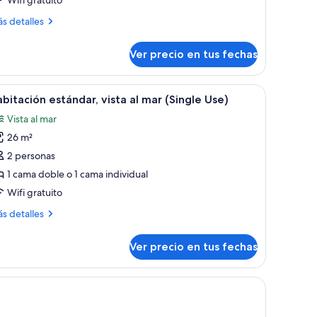
athroom)
ás
s detalles
talles
bre
Ver precio en tus fechas
ngalow
mily
oom
nas.
escritorio, un televisor y un balcón con cortinas.
er
Habitación de hotel con dos camas, un escritor
4
bitación estándar, vista al mar (Single Use)
odas
throom)
Vista al mar
s
26 m²
otos
e
2 personas
abitación
1 cama doble o 1 cama individual
stándar,
Wifi gratuito
sta
ás
s detalles
talles
ar
bre
Ver precio en tus fechas
bitación
Single
tándar,
se)
ta
r
ingle