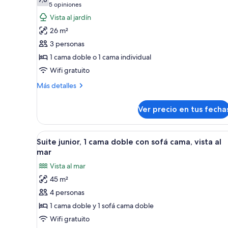
las
habitaciones
7,6 de 10
(5
5 opiniones
fotos
opiniones)
Vista al jardín
de
26 m²
Habitación
3 personas
estándar,
1 cama doble o 1 cama individual
vista
Wifi gratuito
al
jardín
Más
Más detalles
detalles
sobre
Ver precio en tus fecha
Habitación
estándar,
vista
Ver
Habitación de hotel con una ca
4
al
Suite junior, 1 cama doble con sofá cama, vista al
todas
jardín
mar
las
Vista al mar
fotos
45 m²
de
4 personas
Suite
junior,
1 cama doble y 1 sofá cama doble
1
Wifi gratuito