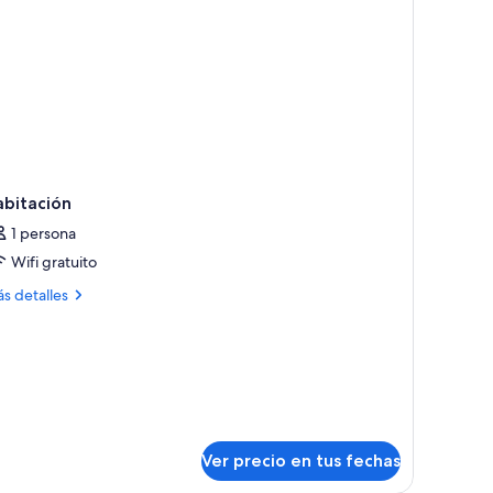
e)
abitación
1 persona
Wifi gratuito
ás
s detalles
talles
bre
bitación
Ver precio en tus fechas