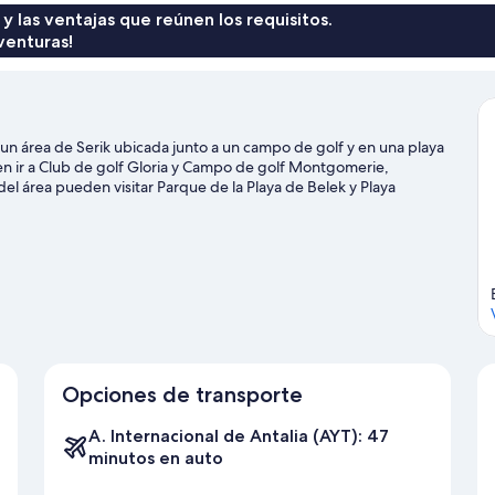
 y las ventajas que reúnen los requisitos.
venturas!
un área de Serik ubicada junto a un campo de golf y en una playa
n ir a Club de golf Gloria y Campo de golf Montgomerie,
del área pueden visitar Parque de la Playa de Belek y Playa
Club de golf Cornelia y Club de golf Cullinan Links. Las
tunidad de disfrutar del agua y, si buscas un poco de adrenalina,
lrededores.
Visitar nuestra guía de viaje de Serik
Opciones de transporte
A. Internacional de Antalia (AYT): 47
minutos en auto