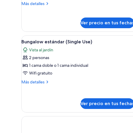
cama
Más
Más detalles
doble
detalles
con
sobre
Suite
sofá
Ver precio en tus fecha
junior,
cama,
1
vista
cama
Ver
Una habitación de hotel con un
4
doble
al
Bungalow estándar (Single Use)
todas
con
mar
Vista al jardín
sofá
las
cama,
2 personas
fotos
vista
de
1 cama doble o 1 cama individual
al
Bungalow
mar
Wifi gratuito
estándar
Más
Más detalles
(Single
detalles
Use)
sobre
Bungalow
estándar
Ver precio en tus fecha
(Single
Use)