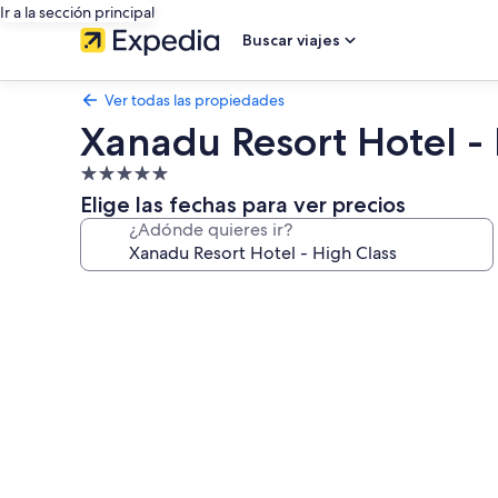
Ir a la sección principal
Buscar viajes
Ver todas las propiedades
Xanadu Resort Hotel - 
Propiedad
de
Elige las fechas para ver precios
5.0
¿Adónde quieres ir?
estrellas
Galería
de
fotos
de
Xanadu
Resort
Hotel