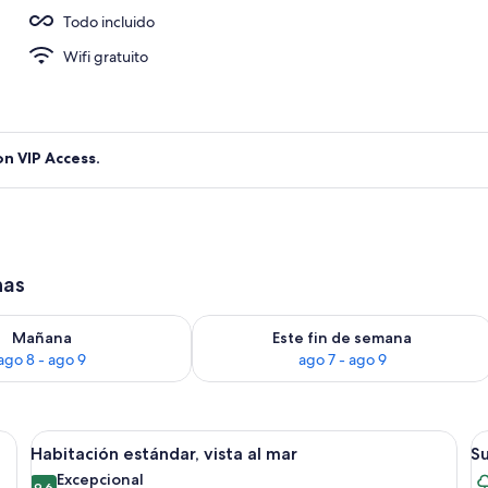
Todo incluido
Wifi gratuito
on VIP Access.
has
isponibilidad para mañana ago 8 - ago 9
Consulta la disponibilidad para este 
Mañana
Este fin de semana
ago 8 - ago 9
ago 7 - ago 9
as, un escritorio, un televisor y un balcón con cortinas.
Ver
Habitación de hotel con dos camas, un 
V
4
Habitación estándar, vista al mar
Su
todas
t
Excepcional
9,6