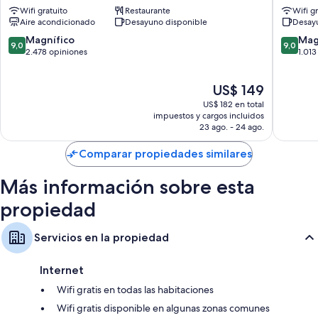
Wifi gratuito
Restaurante
Wifi g
la
Centro
Aire acondicionado
Desayuno disponible
Desay
ciudad
de
de
la
9.0
9.0
Magnífico
Mag
9,0
9,0
Barcelona
ciudad
de
de
2.478 opiniones
1.013
de
10,
10,
Barcelo
Magnífico,
Magnífi
El
US$ 149
2.478
1.013
precio
opiniones
opinion
US$ 182 en total
actual
impuestos y cargos incluidos
es
23 ago. - 24 ago.
de
US$ 149
Comparar propiedades similares
Más información sobre esta
propiedad
Servicios en la propiedad
Internet
Wifi gratis en todas las habitaciones
Wifi gratis disponible en algunas zonas comunes