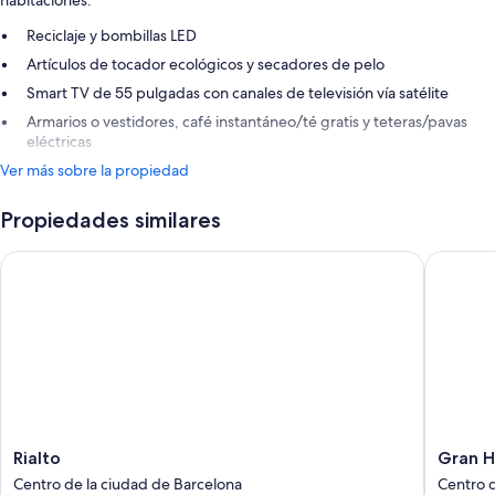
habitaciones:
Reciclaje y bombillas LED
Artículos de tocador ecológicos y secadores de pelo
Smart TV de 55 pulgadas con canales de televisión vía satélite
Armarios o vestidores, café instantáneo/té gratis y teteras/pavas
eléctricas
Ver más sobre la propiedad
Propiedades similares
Rialto
Gran Hot
Rialto
Gran
Rialto
Gran H
Centro
Hotel
Centro de la ciudad de Barcelona
Centro d
de
Barcino