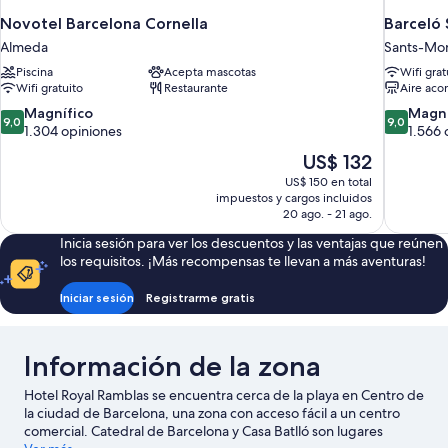
Novotel Barcelona Cornella
Barceló 
Almeda
Sants-Mon
Piscina
Acepta mascotas
Wifi grat
Wifi gratuito
Restaurante
Aire aco
9.0
9.0
Magnífico
Magní
9,0
9,0
de
de
1.304 opiniones
1.566 
10,
10,
El
US$ 132
Magnífico,
Magnífico
precio
US$ 150 en total
1.304
1.566
actual
impuestos y cargos incluidos
opiniones
opiniones
es
20 ago. - 21 ago.
de
Inicia sesión para ver los descuentos y las ventajas que reúnen
US$ 132
los requisitos. ¡Más recompensas te llevan a más aventuras!
Iniciar sesión
Registrarme gratis
Información de la zona
Hotel Royal Ramblas se encuentra cerca de la playa en Centro de
la ciudad de Barcelona, una zona con acceso fácil a un centro
comercial. Catedral de Barcelona y Casa Batlló son lugares