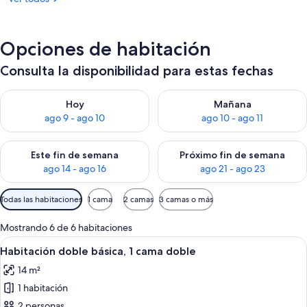
Opciones de habitación
Consulta la disponibilidad para estas fechas
Consulta la disponibilidad para hoy ago 9 - ago 10
Consulta la disponibilidad par
Hoy
Mañana
ago 9 - ago 10
ago 10 - ago 11
Consulta la disponibilidad para este fin de semana ago 14 - ag
Consulta la disponibilidad pa
Este fin de semana
Próximo fin de semana
ago 14 - ago 16
ago 21 - ago 23
Filtros
Todas las habitaciones
1 cama
2 camas
3 camas o más
disponibles
para
Mostrando 6 de 6 habitaciones
las
Ver
Una habitación de hotel moderna con 
11
Habitación doble básica, 1 cama doble
habitaciones
todas
14 m²
las
1 habitación
fotos
de
2 personas