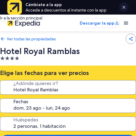
Cámbiate a la app
Accede a descuentos al instante con la app
Ir a la sección principal
Descargar la app
Ver todas las propiedades
Hotel Royal Ramblas
Propiedad
de
4.0
Elige las fechas para ver precios
estrellas
¿Adónde quieres ir?
Fechas
Huéspedes