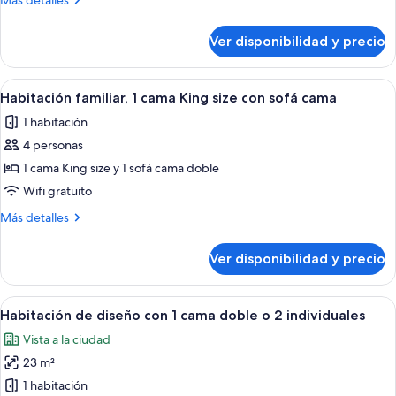
Más detalles
rooms
detalles
sobre
Ver disponibilidad y precio
Family
2
connecting
Ver
Una habitación de hotel moderna con u
8
rooms
Habitación familiar, 1 cama King size con sofá cama
todas
1 habitación
las
4 personas
fotos
de
1 cama King size y 1 sofá cama doble
Habitación
Wifi gratuito
familiar,
Más
Más detalles
1
detalles
cama
sobre
Ver disponibilidad y precio
Habitación
King
familiar,
size
1
Ver
Habitación de hotel moderna con una c
con
24
cama
Habitación de diseño con 1 cama doble o 2 individuales
todas
King
sofá
Vista a la ciudad
size
las
cama
con
23 m²
fotos
sofá
de
1 habitación
cama