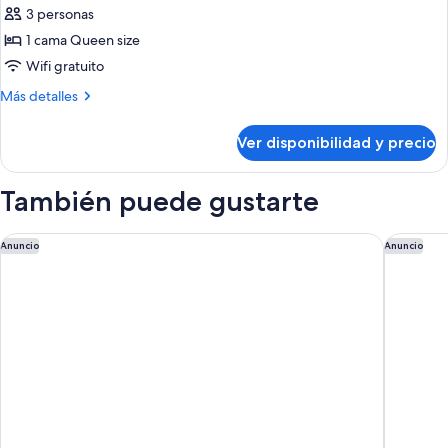
Habitación
3 personas
de
1 cama Queen size
diseño
Wifi gratuito
con
Más
Más detalles
1
detalles
cama
sobre
Ver disponibilidad y precio
doble
Habitación
de
o
diseño
También puede gustarte
2
con
individuales
1
cama
Novotel Barcelona Cornella
Barceló 
Anuncio
Anuncio
doble
o
2
individuales