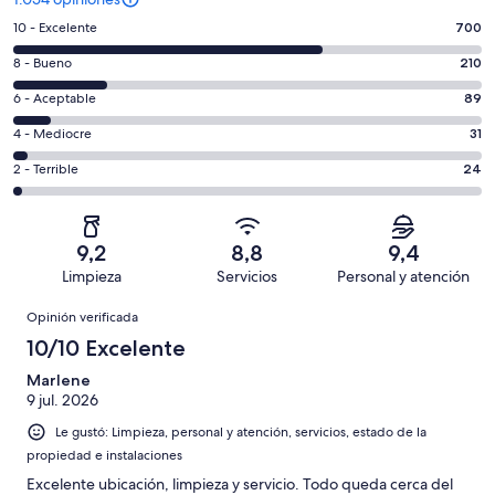
Evaluación:
10 - Excelente
700
10
Evaluación:
8 - Bueno
210
-
8
Excelente.
Evaluación:
6 - Aceptable
89
-
700
6
Bueno.
Evaluación:
4 - Mediocre
31
de
-
210
4
1054
Aceptable.
Evaluación:
2 - Terrible
24
de
-
opiniones
89
2
1054
Mediocre.
de
-
opiniones
31
1054
Terrible.
de
9,2
8,8
9,4
opiniones
24
1054
Limpieza
Servicios
Personal y atención
de
opiniones
Opiniones
1054
Opinión verificada
opiniones
10/10 Excelente
Marlene
9 jul. 2026
Le gustó: Limpieza, personal y atención, servicios, estado de la
propiedad e instalaciones
Excelente ubicación, limpieza y servicio. Todo queda cerca del