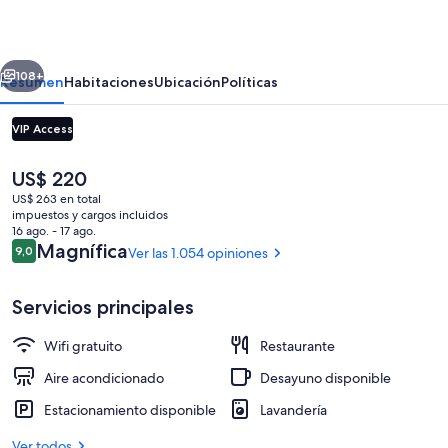
Ramblas
erior
Siguiente
108+
Resumen
Habitaciones
Ubicación
Políticas
VIP Access
El
US$ 220
precio
US$ 263 en total
actual
impuestos y cargos incluidos
es
16 ago. - 17 ago.
de
Opiniones
Magnífica
9,0
Ver las 1.054 opiniones
9,0 de 10
US$ 220
Vista desde la habitación
Servicios principales
Wifi gratuito
Restaurante
Aire acondicionado
Desayuno disponible
Estacionamiento disponible
Lavandería
Ver todos