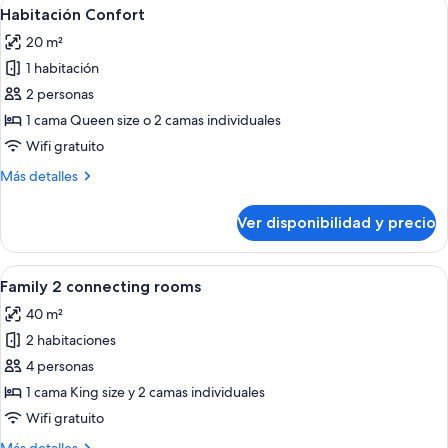
Ver
Una habitación de hotel moderna con 
14
Habitación Confort
todas
20 m²
las
1 habitación
fotos
de
2 personas
Habitación
1 cama Queen size o 2 camas individuales
Confort
Wifi gratuito
Más
Más detalles
detalles
sobre
Ver disponibilidad y precio
Habitación
Confort
Ver
Una habitación de hotel moderna con 
12
Family 2 connecting rooms
todas
40 m²
las
2 habitaciones
fotos
de
4 personas
Family
1 cama King size y 2 camas individuales
2
Wifi gratuito
connecting
Más