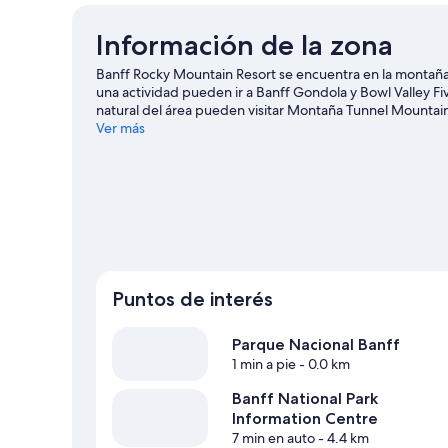
Información de la zona
Banff Rocky Mountain Resort se encuentra en la montaña
una actividad pueden ir a Banff Gondola y Bowl Valley Fiv
natural del área pueden visitar Montaña Tunnel Mountain
Museum y Paseos a caballo Cross Zee Ranch. Diviértete en
Ver más
snowboard, o prueba otras actividades al aire libre, como
raquetas de nieve.
Visitar nuestra guía de viaje de Banff
Puntos de interés
Parque Nacional Banff
1 min a pie
- 0.0 km
Banff National Park
Information Centre
7 min en auto
- 4.4 km