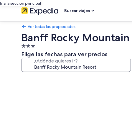
Ir a la sección principal
Buscar viajes
Ver todas las propiedades
Banff Rocky Mountain 
Propiedad
de
Elige las fechas para ver precios
3.0
¿Adónde quieres ir?
estrellas
Galería
de
fotos
de
Banff
Rocky
Mountain