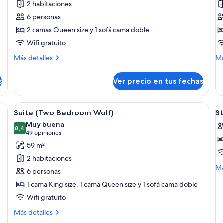
2 habitaciones
Condominio,
S
6 personas
2
(
2 camas Queen size y 1 sofá cama doble
habitaciones
B
Wifi gratuito
(with
W
Kitchen)
Más
M
Más detalles
Má
detalles
de
sobre
so
s
Ver precio en tus fechas
Condominio,
Su
2
(O
habitaciones
Be
on chimenea, muebles de madera y un cuadro de un lobo.
Ver
Una sala de estar moderna con chimen
V
7
(with
Wo
Suite (Two Bedroom Wolf)
S
todas
t
Kitchen)
Muy buena
las
8,4
la
8,4 de 10
(49
49 opiniones
fotos
f
opiniones)
59 m²
de
d
2 habitaciones
Suite
S
M
Má
6 personas
(Two
1
de
1 cama King size, 1 cama Queen size y 1 sofá cama doble
so
Bedroom
Q
St
Wifi gratuito
Wolf)
B
1
Más
Q
Más detalles
detalles
B