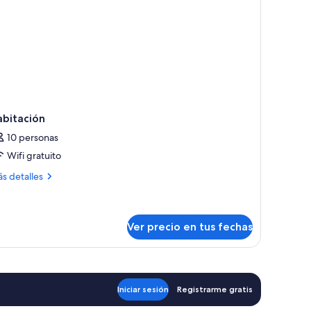
abitación
10 personas
Wifi gratuito
ás
s detalles
talles
bre
bitación
Ver precio en tus fechas
Iniciar sesión
Registrarme gratis