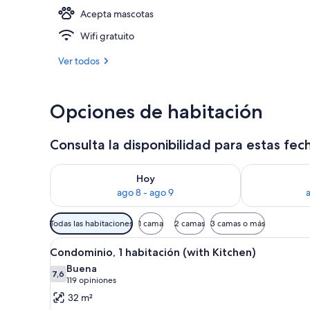
Acepta mascotas
Recepción
Wifi gratuito
Ver todos
Opciones de habitación
Consulta la disponibilidad para estas fec
Consulta la disponibilidad para hoy ago 8 - ago 9
Consulta la d
Hoy
ago 8 - ago 9
Filtros
Todas las habitaciones
1 cama
2 camas
3 camas o más
disponibles
Ver
Una cama bien hecha con sában
para
7
Condominio, 1 habitación (with Kitchen)
todas
las
Buena
las
7,6
habitaciones
7,6 de 10
(119
119 opiniones
fotos
opiniones)
32 m²
de