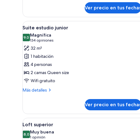
Loft
(Suite)
Ver precio en tus fecha
Ver
Habitación de hotel con dos ca
8
Suite estudio junior
todas
Magnífica
las
9,0
9,0 de 10
(134
134 opiniones
fotos
opiniones)
32 m²
de
1 habitación
Suite
4 personas
estudio
2 camas Queen size
junior
Wifi gratuito
Más
Más detalles
detalles
sobre
Ver precio en tus fecha
Suite
estudio
junior
Ver
Una sala de estar con un sofá 
8
Loft superior
todas
Muy buena
las
8,0
8,0 de 10
(1
1 opinión