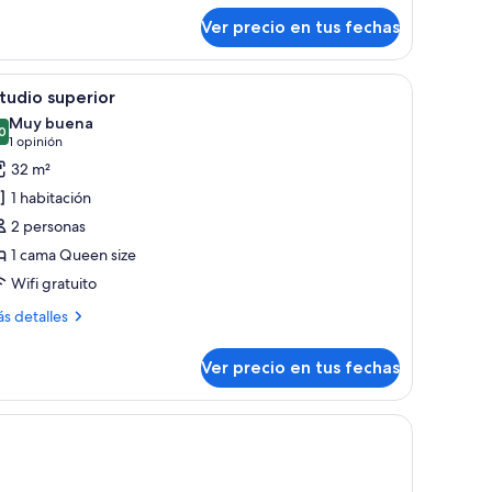
Ver precio en tus fechas
 gris.
 madera, una cama grande, cómoda de madera, baño con cortina de ducha y 
er
Una habitación de hotel con cabecera de mad
5
tudio superior
odas
Muy buena
s
0
8,0 de 10
(1
1 opinión
otos
opinión)
32 m²
e
1 habitación
studio
2 personas
uperior
1 cama Queen size
Wifi gratuito
ás
s detalles
talles
bre
Ver precio en tus fechas
tudio
perior
las rojas.