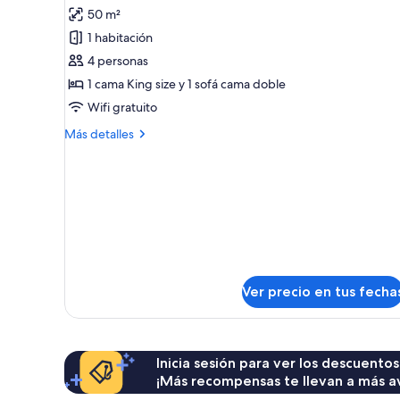
fotos
opinión)
50 m²
de
1 habitación
Loft
4 personas
superior
1 cama King size y 1 sofá cama doble
Wifi gratuito
Más
Más detalles
detalles
sobre
Loft
superior
Ver precio en tus fecha
Inicia sesión para ver los descuentos
¡Más recompensas te llevan a más a