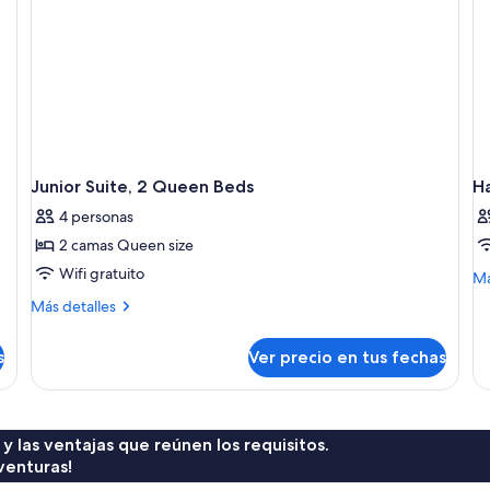
Junior Suite, 2 Queen Beds
H
4 personas
2 camas Queen size
Wifi gratuito
M
Má
de
Más
Más detalles
so
detalles
Ha
sobre
s
Ver precio en tus fechas
Junior
Suite,
2
Queen
Beds
 y las ventajas que reúnen los requisitos.
venturas!