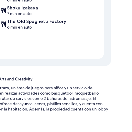
Shoku Izakaya
7 min en auto
The Old Spaghetti Factory
6 min en auto
rts and Creativity
raza, un área de juegos para niños y un servicio de
en realizar actividades como básquetbol, racquetball o
isfrutar de servicios como 2 bañeras de hidromasaje. El
ofrece desayunos, cenas, platillos sencillos, y cuenta con
en la habitación. Además, la propiedad cuenta con un lobby