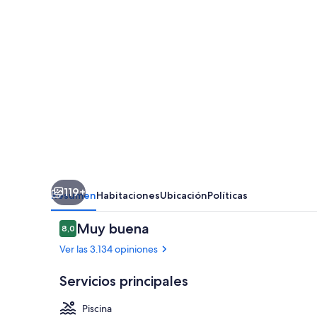
Resort
119+
Resumen
Habitaciones
Ubicación
Políticas
Opiniones
Muy buena
8,0
8,0 de 10
Ver las 3.134 opiniones
Servicios principales
Piscina