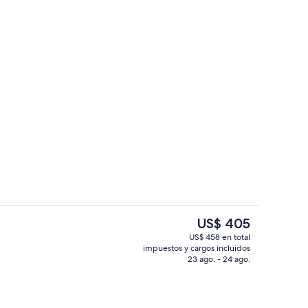
llas y picnic
Exterior
El
US$ 405
precio
US$ 458 en total
actual
impuestos y cargos incluidos
dromasaje exterior
Vista a la montaña
es
23 ago. - 24 ago.
de
US$ 405