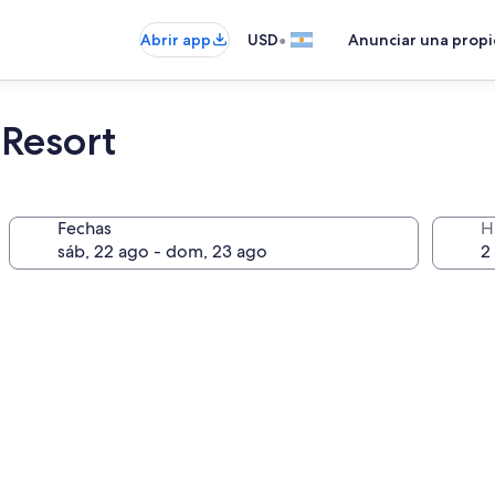
•
Abrir app
USD
Anunciar una prop
Resort
Fechas
H