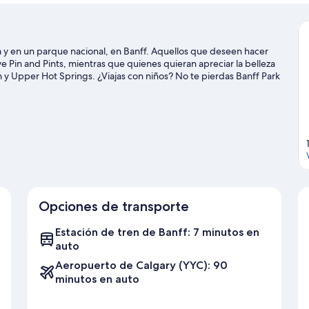
 y en un parque nacional, en Banff. Aquellos que deseen hacer
e Pin and Pints, mientras que quienes quieran apreciar la belleza
 y Upper Hot Springs. ¿Viajas con niños? No te pierdas Banff Park
 las montañas con pistas de ski cross-country y áreas de
 paseos con llantas para deslizarte por la nieve y paseos con
Opciones de transporte
Estación de tren de Banff: 7 minutos en
auto
Aeropuerto de Calgary (YYC): 90
minutos en auto