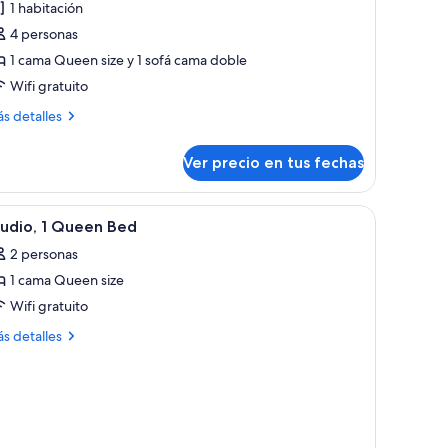
1 habitación
uite
4 personas
One
1 cama Queen size y 1 sofá cama doble
edroom
Wifi gratuito
olf)
ás
s detalles
talles
bre
Ver precio en tus fechas
ite
ne
droom
ea, un comedor y una cocina.
er
Habitación de hotel con cabecera de madera,
6
lf)
tudio, 1 Queen Bed
odas
2 personas
s
1 cama Queen size
otos
e
Wifi gratuito
tudio,
ás
s detalles
talles
bre
ueen
udio,
ed
ueen
ed