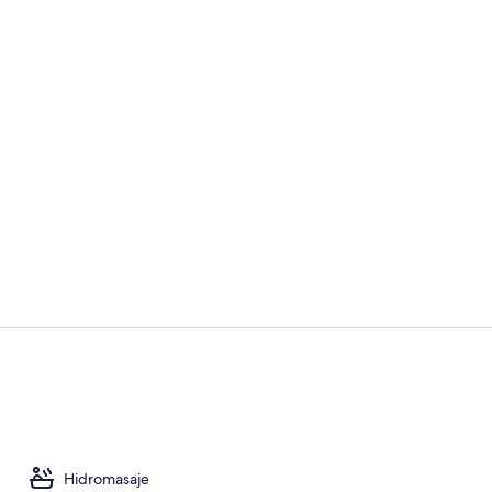
Área de parri
Bañera de hi
Hidromasaje