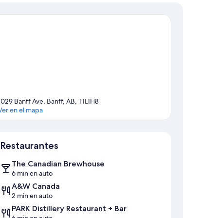
1029 Banff Ave, Banff, AB, T1L1H8
Ver en el mapa
Mapa
Restaurantes
The Canadian Brewhouse
6 min en auto
A&W Canada
2 min en auto
PARK Distillery Restaurant + Bar
6 min en auto