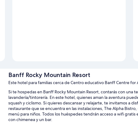
Banff Rocky Mountain Resort
Este hotel para familias cerca de Centro educativo Banff Centre for A
Si te hospedas en Banff Rocky Mountain Resort, contarás con una ter
lavandería/tintorería. En este hotel, quienes aman la aventura pued
squash y ciclismo. Si quieres descansar y relajarte, te invitamos a d
restaurante que se encuentra en las instalaciones, The Alpha Bistro, 
menú para niños. Todos los huéspedes tendrán acceso a wifi gratis 
con chimenea y un bar.
También se incluyen los siguientes beneficios en este hotel: