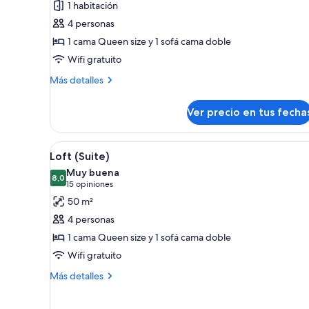
1 habitación
Condominio,
4 personas
1
1 cama Queen size y 1 sofá cama doble
habitación
Wifi gratuito
(with
Kitchen)
Más
Más detalles
detalles
sobre
Ver precio en tus fecha
Condominio,
1
habitación
Ver
Una sala de estar acogedora c
8
(with
Loft (Suite)
todas
Kitchen)
Muy buena
las
8,0
8,0 de 10
(15
15 opiniones
fotos
opiniones)
50 m²
de
4 personas
Loft
1 cama Queen size y 1 sofá cama doble
(Suite)
Wifi gratuito
Más
Más detalles
detalles
sobre