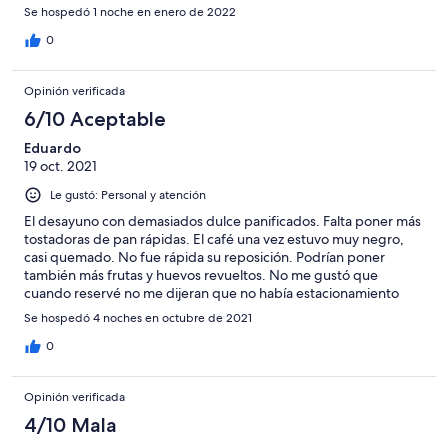
Se hospedó 1 noche en enero de 2022
0
Opinión verificada
6/10 Aceptable
Eduardo
19 oct. 2021
Le gustó: Personal y atención
El desayuno con demasiados dulce panificados. Falta poner más
tostadoras de pan rápidas. El café una vez estuvo muy negro,
casi quemado. No fue rápida su reposición. Podrían poner
también más frutas y huevos revueltos. No me gustó que
cuando reservé no me dijeran que no había estacionamiento
libre, si bien, entendí por el fin de semana largo
Se hospedó 4 noches en octubre de 2021
0
Opinión verificada
4/10 Mala