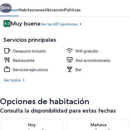
Blanca
erior
Siguiente
29+
Resumen
Habitaciones
Ubicación
Políticas
Opiniones
Muy buena
8,2
Ver las 667 opiniones
8,2 de 10
Servicios principales
Desayuno incluido
Wifi gratuito
Restaurante
Aire acondicionado
Servicios ejecutivos
Bar
Exterior
Ver todos
Opciones de habitación
Consulta la disponibilidad para estas fechas
Consulta la disponibilidad para hoy ago 6 - ago 7
Consulta la disponibilidad pa
Hoy
Mañana