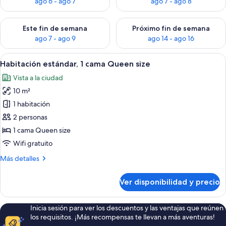
ago 6 - ago 7
ago 7 - ago 8
Consulta la disponibilidad para este fin de semana ago 7 - ag
Consulta la disponibilidad par
Este fin de semana
Próximo fin de semana
ago 7 - ago 9
ago 14 - ago 16
Ver
Una cama bien hecha con cubrecolcha
6
Habitación estándar, 1 cama Queen size
todas
Vista a la ciudad
las
10 m²
fotos
de
1 habitación
Habitación
2 personas
estándar,
1 cama Queen size
1
Wifi gratuito
cama
Más
Más detalles
Queen
detalles
size
sobre
Ver disponibilidad y precio
Habitación
estándar,
1
Inicia sesión para ver los descuentos y las ventajas que reúnen
cama
los requisitos. ¡Más recompensas te llevan a más aventuras!
Queen