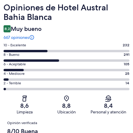
Opiniones
Opiniones de Hotel Austral
Bahia Blanca
Muy bueno
8,2
667 opiniones
Evaluación:
10 - Excelente
232
10
Evaluación:
8 - Bueno
291
-
8
Excelente.
Evaluación:
6 - Aceptable
105
-
232
6
Bueno.
Evaluación:
4 - Mediocre
25
de
-
291
4
667
Aceptable.
Evaluación:
2 - Terrible
14
de
-
opiniones
105
2
667
Mediocre.
de
-
opiniones
25
667
Terrible.
de
8,6
8,8
8,4
opiniones
14
667
Limpieza
Ubicación
Personal y atención
de
opiniones
Opiniones
667
Opinión verificada
opiniones
8/10 Buena