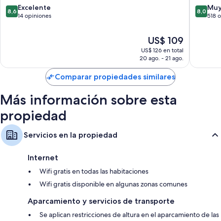
Nordelt
8.6
8.0
Excelente
Muy
8,6
8,0
Ropa de cama hipoalergénica, cubrecamas y cunas gratuitas
de
de
14 opiniones
518 
10,
10,
Baños con cabezales de ducha tipo lluvia y bañeras profundas
Excelente,
Muy
El
US$ 109
Televisiones LED de 32 pulgadas con canales de televisión premium
14
bueno,
precio
US$ 126 en total
opiniones
518
Armarios o vestidores, calefacción y servicio de limpieza diario
actual
20 ago. - 21 ago.
opinion
es
de
Comparar propiedades similares
US$ 109
Más información sobre esta
propiedad
Servicios en la propiedad
Internet
Wifi gratis en todas las habitaciones
Wifi gratis disponible en algunas zonas comunes
Aparcamiento y servicios de transporte
Se aplican restricciones de altura en el aparcamiento de las