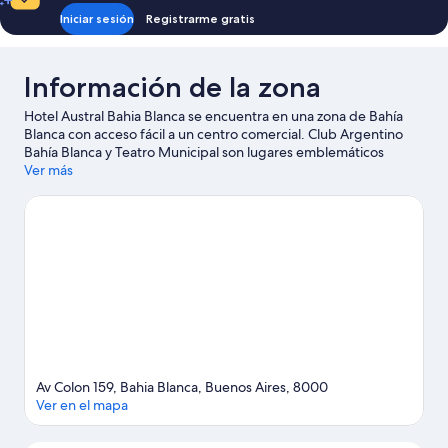
size
Iniciar sesión
Registrarme gratis
Información de la zona
Hotel Austral Bahia Blanca se encuentra en una zona de Bahía
Blanca con acceso fácil a un centro comercial. Club Argentino
Bahía Blanca y Teatro Municipal son lugares emblemáticos
locales, y la belleza natural del área puede apreciarse en Plaza 9
Ver más
de Julio y Paseo de las Esculturas. No olvides tu equipo de golf
para practicar en alguno de los campos de la zona o, si prefieres
un poco de aventura, disfruta de actividades como caminatas o
ciclismo en senderos.
Visitar nuestra guía de viaje de Bahía
Blanca
Av Colon 159, Bahia Blanca, Buenos Aires, 8000
Ver en el mapa