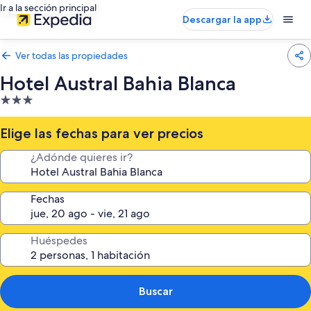
Ir a la sección principal
Descargar la app
Ver todas las propiedades
Hotel Austral Bahia Blanca
Propiedad
de
3.0
Elige las fechas para ver precios
estrellas
¿Adónde quieres ir?
Fechas
Huéspedes
Buscar