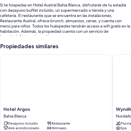
Si te hospedas en Hotel Austral Bahia Blanca, disfrutarás de tu estadía
con desayuno buffet incluido, un supermercado o tienda y una
cafetería. El restaurante que se encuentra en las instalaciones,
Restaurante Austral, ofrece brunch, almuerzos, cenas, y cuenta con
menú para niños. Todos los huéspedes tendrán acceso a wifi gratis en la
habitación. Además, la propiedad cuenta con un servicio de
lavandería/tintorería y un bar.
También encontrarás los siguientes beneficios:
Propiedades similares
Televisión en las áreas comunes, 2 salas de reuniones y recepción
Hotel Argos
Wyndham 
disponible las 24 horas
Un ascensor, áreas para no fumadores y servicios de concierge
Asistencia turística y para la compra de entradas, organización de
bodas y café o té en las áreas comunes
Características de las habitaciones
Las 108 habitaciones amuebladas de manera individual tienen
comodidades como espacios para trabajar con laptops y aire
Hotel
Wyndh
Hotel Argos
Wyndha
acondicionado. Además, brindan servicios como wifi gratis y cajas de
Argos
Nordelt
Bahia Blanca
Nordelt
seguridad.
Bahia
Tigre
Desayuno incluido
Restaurante
Piscin
Blanca
Buenos
También se incluyen los siguientes beneficios adicionales en todas las
Aire acondicionado
Gimnasio
Spa
Aires
habitaciones: