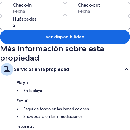
Características de las habitaciones
Check-in
Check-out
Todas las habitaciones de Living directly on the SEE with lake access
cuentan con comodidades tales como wifi gratis y mesas de comedor.
Huéspedes
También se incluyen los siguientes beneficios adicionales en todas las
habitaciones:
Ver disponibilidad
Baños con duchas y secadores de pelo
Más información sobre esta
Televisiones con canales de televisión por cable
Patios cercados privados, cocinas y refrigeradores
propiedad
Servicios en la propiedad
Playa
En la playa
Esquí
Esquí de fondo en las inmediaciones
Snowboard en las inmediaciones
Internet