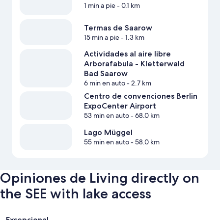
1 min a pie
- 0.1 km
Termas de Saarow
15 min a pie
- 1.3 km
Actividades al aire libre
Arborafabula - Kletterwald
Bad Saarow
6 min en auto
- 2.7 km
Centro de convenciones Berlin
ExpoCenter Airport
53 min en auto
- 68.0 km
Lago Müggel
55 min en auto
- 58.0 km
Opiniones de Living directly on
the SEE with lake access
Opiniones
Excepcional