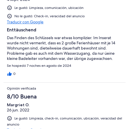
Le gustó: Limpieza, comunicación, ubicación
No le gustó: Check-in, veracidad del anuncio
Traducir con Google
Enttäuschend
Das Finden des Schlüssels war etwas komplizier. Im Inserat
wurde nicht vermerkt, dass es 2 große Ferienhäuser mit je 14
Wohnungen sind, dieteilweise dauerhaft bewohnt sind.
Probleme gab es auch mit dem Wasserzugang, da nur üeine
kleine Badeleiter vorhanden war, der übrige zugewachsen.
Se hospedó 7 noches en agosto de 2024
0
Opinión verificada
8/10 Buena
Margriet O.
26 jun. 2022
Le gustó: Limpieza, check-in, comunicación, ubicación, veracidad del
anuncio