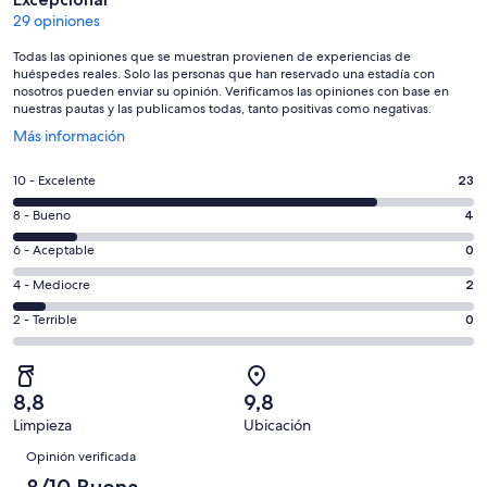
29 opiniones
Todas las opiniones que se muestran provienen de experiencias de
huéspedes reales. Solo las personas que han reservado una estadía con
nosotros pueden enviar su opinión. Verificamos las opiniones con base en
nuestras pautas y las publicamos todas, tanto positivas como negativas.
Se
Más información
abre
en
Evaluación:
10 - Excelente
23
una
10
nueva
Evaluación:
8 - Bueno
4
-
ventana
8
Excelente.
Evaluación:
6 - Aceptable
0
-
23
6
Bueno.
Evaluación:
4 - Mediocre
2
de
-
4
4
29
Aceptable.
Evaluación:
2 - Terrible
0
de
-
opiniones
0
2
29
Mediocre.
de
-
opiniones
2
29
Terrible.
de
8,8
9,8
opiniones
0
29
Limpieza
Ubicación
de
Opiniones
opiniones
29
Opinión verificada
opiniones
8/10 Buena