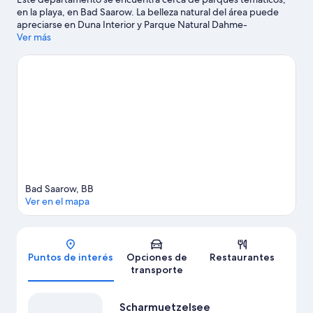
en la playa, en Bad Saarow. La belleza natural del área puede
apreciarse en Duna Interior y Parque Natural Dahme-
Heideseen, y los puntos de interés incluyen Termas de Saarow y
Ver más
Castillo de Storkow. ¿Viajas con niños? No te pierdas Parque de
atracciones Irrlandia y Kräuter und Naturhof. En la zona puedes
practicar actividades como ski acuático y windsurf, o disfrutar
del aire libre mientras haces caminatas o ciclismo en senderos y
ciclismo.
Visitar nuestra guía de viaje de Bad Saarow
Ver más departamentos en Bad Saarow
Bad Saarow, BB
Ver en el mapa
Mapa
Puntos de interés
Opciones de
Restaurantes
transporte
Scharmuetzelsee