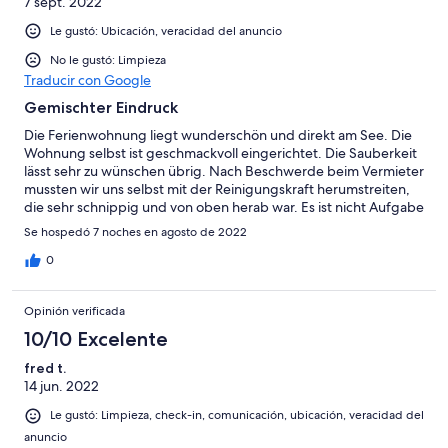
7 sept. 2022
Le gustó: Ubicación, veracidad del anuncio
No le gustó: Limpieza
Traducir con Google
Gemischter Eindruck
Die Ferienwohnung liegt wunderschön und direkt am See. Die
Wohnung selbst ist geschmackvoll eingerichtet. Die Sauberkeit
lässt sehr zu wünschen übrig. Nach Beschwerde beim Vermieter
mussten wir uns selbst mit der Reinigungskraft herumstreiten,
die sehr schnippig und von oben herab war. Es ist nicht Aufgabe
des Urlaubers sich mit der Reinigung herum zu streiten. Es gibt
Se hospedó 7 noches en agosto de 2022
zum Objekt leider auch nur einen Schlüssel, so das man sich bei
unterschiedlichen Verlassen der Wohnung absprechen muss.
0
Opinión verificada
10/10 Excelente
fred t.
14 jun. 2022
Le gustó: Limpieza, check-in, comunicación, ubicación, veracidad del
anuncio