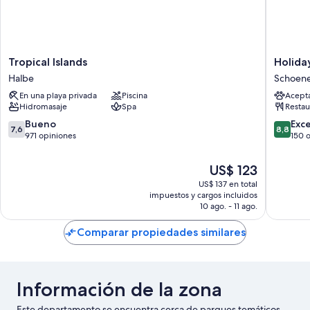
Tropical
Holiday
Tropical Islands
Holiday
Islands
Inn
Halbe
Schoene
Halbe
-
En una playa privada
Piscina
Acept
the
Hidromasaje
Spa
Restau
niu,
Pax
7.6
8.8
Bueno
Exc
7,6
8,8
Berlin
de
de
971 opiniones
150 
Airport
10,
10,
by
Bueno,
Excelent
El
US$ 123
IHG
971
150
precio
US$ 137 en total
Schoene
opiniones
opinion
actual
impuestos y cargos incluidos
es
10 ago. - 11 ago.
de
US$ 123
Comparar propiedades similares
Información de la zona
Este departamento se encuentra cerca de parques temáticos,