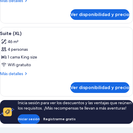
Más
Más detalles
(L)
detalles
sobre
Ver disponibilidad y precio
Suite
junior
(L)
Ver
Una habitación de hotel con una cama
6
Suite (XL)
todas
46 m²
las
4 personas
fotos
de
1 cama King size
Suite
Wifi gratuito
(XL)
Más
Más detalles
detalles
sobre
Ver disponibilidad y precio
Suite
(XL)
Inicia sesión para ver los descuentos y las ventajas que reúnen
los requisitos. ¡Más recompensas te llevan a más aventuras!
Iniciar sesión
Registrarme gratis