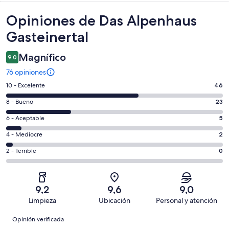
Opiniones
Opiniones de Das Alpenhaus
Gasteinertal
Magnífico
9,0
76 opiniones
Evaluación:
10 - Excelente
46
10
Evaluación:
8 - Bueno
23
-
8
Excelente.
Evaluación:
6 - Aceptable
5
-
46
6
Bueno.
Evaluación:
4 - Mediocre
2
de
-
23
4
76
Aceptable.
Evaluación:
2 - Terrible
0
de
-
opiniones
5
2
76
Mediocre.
de
-
opiniones
2
76
Terrible.
de
9,2
9,6
9,0
opiniones
0
76
Limpieza
Ubicación
Personal y atención
de
opiniones
Opiniones
76
Opinión verificada
opiniones