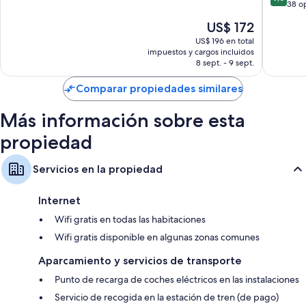
year
de
38 o
Televisiones de pantalla plana con canales de televisión por cable
Excepcional,
and
10,
38
El
US$ 172
includin
Balcones, reciclaje y calefacción
Magnífi
opiniones
precio
"Gastein
38
US$ 196 en total
actual
Bergba
impuestos y cargos incluidos
opinion
es
during
8 sept. - 9 sept.
de
summer
US$ 172
season
Comparar propiedades similares
Bad
Hofgast
Más información sobre esta
propiedad
Servicios en la propiedad
Internet
Wifi gratis en todas las habitaciones
Wifi gratis disponible en algunas zonas comunes
Aparcamiento y servicios de transporte
Punto de recarga de coches eléctricos en las instalaciones
Servicio de recogida en la estación de tren (de pago)