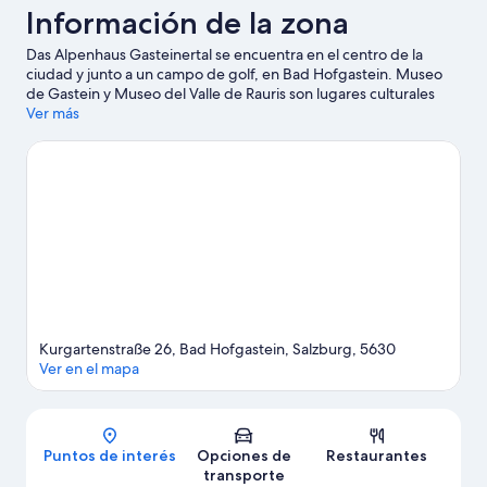
Información de la zona
Das Alpenhaus Gasteinertal se encuentra en el centro de la
ciudad y junto a un campo de golf, en Bad Hofgastein. Museo
de Gastein y Museo del Valle de Rauris son lugares culturales
destacados, y algunos de los puntos de interés del área incluyen
Ver más
Sitio de Bateo de Oro de Rauris y Glaciar de Molltaler. Disfruta
de las montañas con pistas de ski cross-country y pistas de ski
alpino, y aprovecha para practicar actividades como trineo y
paseos con raquetas de nieve.
Visitar nuestra guía de viaje de
Bad Hofgastein
Kurgartenstraße 26, Bad Hofgastein, Salzburg, 5630
Ver en el mapa
Mapa
Puntos de interés
Opciones de
Restaurantes
transporte