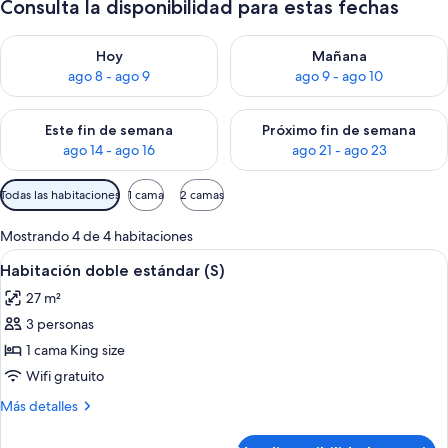
Consulta la disponibilidad para estas fechas
Consulta la disponibilidad para hoy ago 8 - ago 9
Consulta la disponibilidad pa
Hoy
Mañana
ago 8 - ago 9
ago 9 - ago 10
Consulta la disponibilidad para este fin de semana ago 14 - ag
Consulta la disponibilidad pa
Este fin de semana
Próximo fin de semana
ago 14 - ago 16
ago 21 - ago 23
Filtros
Todas las habitaciones
1 cama
2 camas
disponibles
para
Mostrando 4 de 4 habitaciones
las
Ver
Una habitación de hotel con cama, sofá
6
Habitación doble estándar (S)
habitaciones
todas
27 m²
las
3 personas
fotos
de
1 cama King size
Habitación
Wifi gratuito
doble
Más
Más detalles
estándar
detalles
(S)
sobre