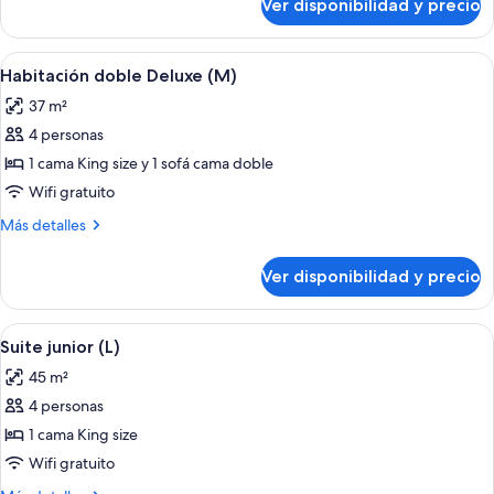
Ver disponibilidad y precio
Habitación
doble
estándar
Ver
Habitación de hotel con una cama grand
5
(S)
Habitación doble Deluxe (M)
todas
37 m²
las
4 personas
fotos
de
1 cama King size y 1 sofá cama doble
Habitación
Wifi gratuito
doble
Más
Más detalles
Deluxe
detalles
(M)
sobre
Ver disponibilidad y precio
Habitación
doble
Deluxe
Ver
Habitación de hotel con cama, lámpara 
5
(M)
Suite junior (L)
todas
45 m²
las
4 personas
fotos
de
1 cama King size
Suite
Wifi gratuito
junior