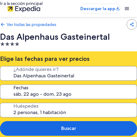
Ir a la sección principal
Descargar la app
Ver todas las propiedades
Das Alpenhaus Gasteinertal
Propiedad
de
4.0
Elige las fechas para ver precios
estrellas
¿Adónde quieres ir?
Fechas
Huéspedes
Buscar