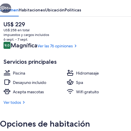
erior
Siguiente
55+
Resumen
Habitaciones
Ubicación
Políticas
El
US$ 229
precio
US$ 258 en total
actual
impuestos y cargos incluidos
es
6 sept. - 7 sept.
de
Opiniones
Magnífica
9,0
Ver las 76 opiniones
9,0 de 10
US$ 229
Servicios principales
Desayuno buffet incluido todos los dí
Piscina
Hidromasaje
Desayuno incluido
Spa
Acepta mascotas
Wifi gratuito
Ver todos
Opciones de habitación