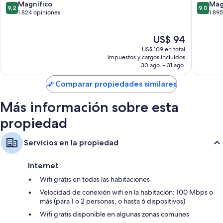
de
Group
9.2
9.0
Magnífico
Mag
9,2
9,0
Auckland
Distrito
de
de
1.824 opiniones
1.89
financie
10,
10,
de
Magnífico,
Magnífi
El
US$ 94
Aucklan
1.824
1.895
precio
opiniones
opinion
US$ 109 en total
actual
impuestos y cargos incluidos
es
30 ago. - 31 ago.
de
US$ 94
Comparar propiedades similares
Más información sobre esta
propiedad
Servicios en la propiedad
Internet
Wifi gratis en todas las habitaciones
Velocidad de conexión wifi en la habitación: 100 Mbps o
más (para 1 o 2 personas, o hasta 6 dispositivos)
Wifi gratis disponible en algunas zonas comunes