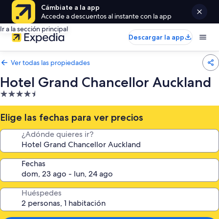
Cámbiate a la app
Accede a descuentos al instante con la app
Ir a la sección principal
Descargar la app
Ver todas las propiedades
Hotel Grand Chancellor Auckland
Propiedad
de
4.5
Elige las fechas para ver precios
estrellas
¿Adónde quieres ir?
Fechas
Huéspedes