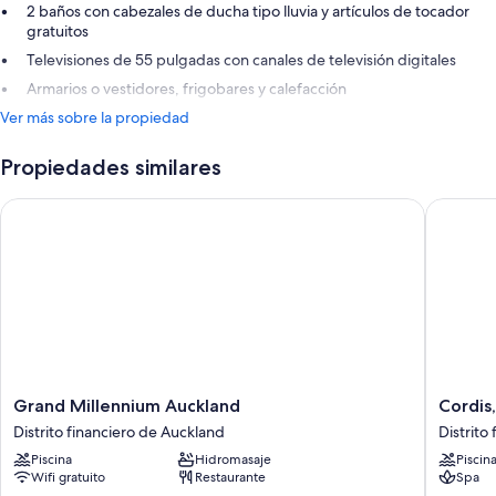
2 baños con cabezales de ducha tipo lluvia y artículos de tocador
gratuitos
Televisiones de 55 pulgadas con canales de televisión digitales
Armarios o vestidores, frigobares y calefacción
Ver más sobre la propiedad
Propiedades similares
Grand Millennium Auckland
Cordis, 
Grand
Cordis,
Grand Millennium Auckland
Cordis
Millennium
Aucklan
Distrito financiero de Auckland
Distrito
Auckland
by
Piscina
Hidromasaje
Piscin
Distrito
Langha
Wifi gratuito
Restaurante
Spa
financiero
Hospital