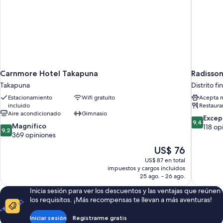
Carnmore Hotel Takapuna
Radisso
Takapuna
Distrito f
Estacionamiento
Wifi gratuito
Acepta 
incluido
Restaura
Aire acondicionado
Gimnasio
9.4
Excep
9,4
9.2
Magnífico
de
118 op
9,2
de
369 opiniones
10,
10,
Excepcion
El
US$ 76
Magnífico,
118
precio
US$ 87 en total
369
opiniones
actual
impuestos y cargos incluidos
opiniones
es
25 ago. - 26 ago.
de
Inicia sesión para ver los descuentos y las ventajas que reúnen
US$ 76
los requisitos. ¡Más recompensas te llevan a más aventuras!
Iniciar sesión
Registrarme gratis