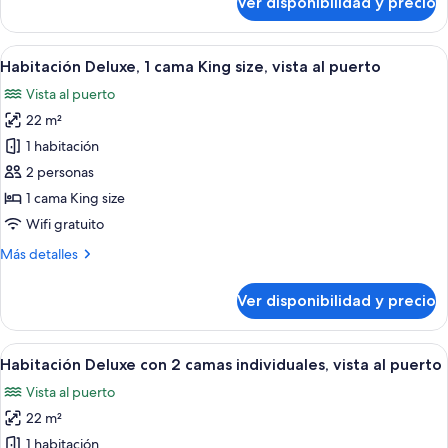
Ver disponibilidad y precio
Habitación
superior
con
Ver
Caja de seguridad en la habitación y 
6
2
Habitación Deluxe, 1 cama King size, vista al puerto
todas
camas
Vista al puerto
individuales
las
22 m²
fotos
de
1 habitación
Habitación
2 personas
Deluxe,
1 cama King size
1
Wifi gratuito
cama
Más
Más detalles
King
detalles
size,
sobre
Ver disponibilidad y precio
vista
Habitación
Deluxe,
al
1
Ver
Caja de seguridad en la habitación y 
puerto
5
cama
Habitación Deluxe con 2 camas individuales, vista al puerto
todas
King
Vista al puerto
size,
las
vista
22 m²
fotos
al
de
1 habitación