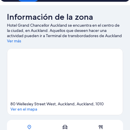
Información de la zona
Hotel Grand Chancellor Auckland se encuentra en el centro de
la ciudad, en Auckland. Aquellos que deseen hacer una
actividad pueden ir a Terminal de transbordadores de Auckland
y Muelle de Queens, mientras que quienes quieran ir de
Ver más
compras pueden visitar Queen Street Shopping District (distrito
de tiendas) y Princes Wharf. ¿Quieres asistir a un evento o
partido? Échale un vistazo al calendario de actividades de
Estadio Spark o Eden Park.
Visitar nuestra guía de viaje de
Auckland
80 Wellesley Street West, Auckland, Auckland, 1010
Ver en el mapa
Mapa