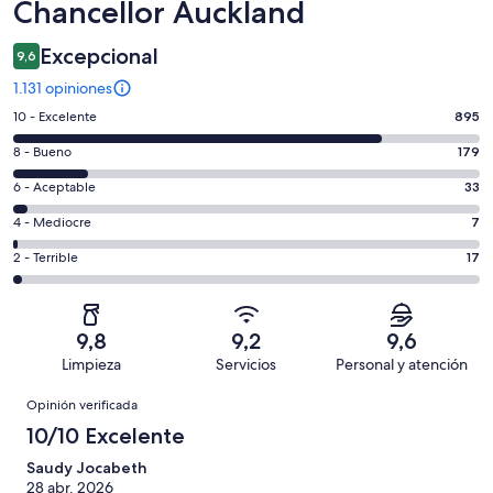
Chancellor Auckland
Excepcional
9,6
1.131 opiniones
Evaluación:
10 - Excelente
895
10
Evaluación:
8 - Bueno
179
-
8
Excelente.
Evaluación:
6 - Aceptable
33
-
895
6
Bueno.
Evaluación:
4 - Mediocre
7
de
-
179
4
1131
Aceptable.
Evaluación:
2 - Terrible
17
de
-
opiniones
33
2
1131
Mediocre.
de
-
opiniones
7
1131
Terrible.
de
9,8
9,2
9,6
opiniones
17
1131
Limpieza
Servicios
Personal y atención
de
opiniones
Opiniones
1131
Opinión verificada
opiniones
10/10 Excelente
Saudy Jocabeth
28 abr. 2026