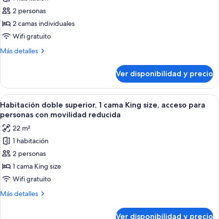
puerto
Habitación
2 personas
Deluxe
2 camas individuales
con
Wifi gratuito
2
Más
Más detalles
camas
detalles
individuales,
sobre
Ver disponibilidad y precio
vista
Habitación
Deluxe
al
con
Ver
Caja de seguridad en la habitación y 
puerto
6
2
Habitación doble superior, 1 cama King size, acceso para
todas
camas
personas con movilidad reducida
individuales,
las
22 m²
vista
fotos
al
1 habitación
de
puerto
2 personas
Habitación
doble
1 cama King size
superior,
Wifi gratuito
1
Más
Más detalles
cama
detalles
King
sobre
Ver disponibilidad y precio