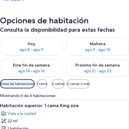
Opciones de habitación
Consulta la disponibilidad para estas fechas
Consulta la disponibilidad para hoy ago 8 - ago 9
Consulta la disponibilidad pa
Hoy
Mañana
ago 8 - ago 9
ago 9 - ago 10
Consulta la disponibilidad para este fin de semana ago 14 - ag
Consulta la disponibilidad pa
Este fin de semana
Próximo fin de semana
ago 14 - ago 16
ago 21 - ago 23
Filtros
Todas las habitaciones
1 cama
2 camas
3 camas o más
disponibles
para
Mostrando 6 de 6 habitaciones
las
Ver
Caja de seguridad en la habitación y 
5
Habitación superior, 1 cama King size
habitaciones
todas
Vista a la ciudad
las
22 m²
fotos
de
1 habitación