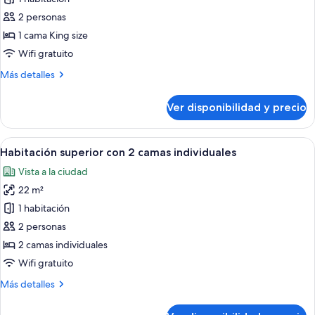
Habitación
2 personas
superior,
1 cama King size
1
Wifi gratuito
cama
Más
Más detalles
King
detalles
size
sobre
Ver disponibilidad y precio
Habitación
superior,
1
Ver
Caja de seguridad en la habitación y 
5
cama
Habitación superior con 2 camas individuales
todas
King
Vista a la ciudad
size
las
22 m²
fotos
de
1 habitación
Habitación
2 personas
superior
2 camas individuales
con
Wifi gratuito
2
Más
Más detalles
camas
detalles
individuales
sobre