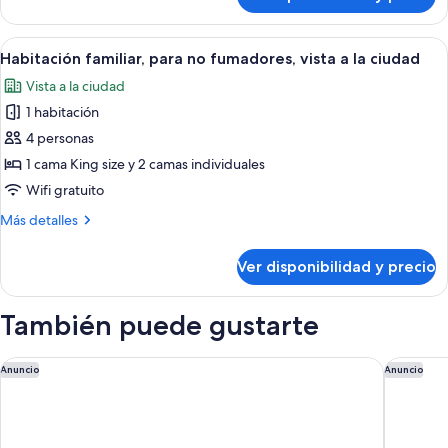
Habitación
size,
doble
acceso
superior,
Ver
Caja de seguridad en la habitación y 
para
6
1
Habitación familiar, para no fumadores, vista a la ciudad
todas
cama
personas
Vista a la ciudad
King
las
con
size,
1 habitación
fotos
movilidad
acceso
de
4 personas
reducida
para
Habitación
personas
1 cama King size y 2 camas individuales
con
familiar,
Wifi gratuito
movilidad
para
reducida
Más
Más detalles
no
detalles
fumadores,
sobre
Ver disponibilidad y precio
Habitación
vista
familiar,
a
para
También puede gustarte
la
no
ciudad
fumadores,
vista
Carnmore Hotel Takapuna
Radisson
Anuncio
Anuncio
a
la
ciudad