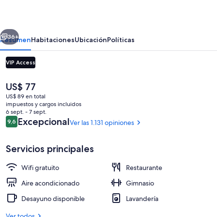
Chancellor
Auckland
erior
Siguiente
36+
Resumen
Habitaciones
Ubicación
Políticas
VIP Access
El
US$ 77
precio
US$ 89 en total
actual
impuestos y cargos incluidos
es
6 sept. - 7 sept.
de
Opiniones
Excepcional
9,6
Ver las 1.131 opiniones
9,6 de 10
US$ 77
Jardín
Servicios principales
Wifi gratuito
Restaurante
Aire acondicionado
Gimnasio
Desayuno disponible
Lavandería
Ver todos