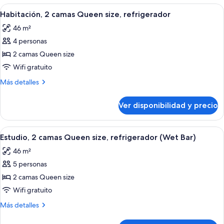
a
cama
Ver
Una habitación de hotel moderna con u
la
6
King
Habitación, 2 camas Queen size, refrigerador
todas
size,
ciudad
46 m²
refrigerador,
las
(Wet
vista
4 personas
fotos
Bar)
a
de
2 camas Queen size
la
Habitación,
ciudad
Wifi gratuito
(Wet
2
Más
Más detalles
Bar)
camas
detalles
Queen
sobre
Ver disponibilidad y precio
Habitación,
size,
2
refrigerador
camas
Ver
Habitación de hotel con dos camas, un
7
Queen
Estudio, 2 camas Queen size, refrigerador (Wet Bar)
todas
size,
46 m²
refrigerador
las
5 personas
fotos
de
2 camas Queen size
Estudio,
Wifi gratuito
2
Más
Más detalles
camas
detalles
Queen
sobre