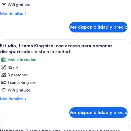
bañera
1
Wifi gratuito
cama
Más
Más detalles
King
detalles
sobre
size,
Ver disponibilidad y precio
Estudio,
con
1
acceso
cama
Ver
Una habitación de hotel moderna con u
5
para
King
Estudio, 1 cama King size, con acceso para personas
todas
size,
personas
discapacitadas, vista a la ciudad
con
las
discapacitadas
Vista a la ciudad
acceso
fotos
(Hearing)
para
42 m²
de
personas
3 personas
Estudio,
discapacitadas
(Hearing)
1
1 cama King size
cama
Wifi gratuito
King
Más
Más detalles
size,
detalles
con
sobre
Ver disponibilidad y precio
Estudio,
acceso
1
para
cama
Ver
Habitación de hotel con una cama grande
personas
5
King