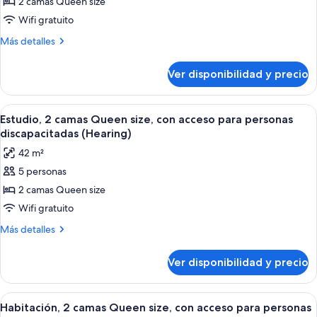
2 camas Queen size
Habitación,
discapacitadas,
bañera
2
Wifi gratuito
camas
Más
Más detalles
Queen
detalles
sobre
size,
Ver disponibilidad y precio
Habitación,
con
2
acceso
camas
Ver
Habitación de hotel con dos camas, un
4
para
Queen
Estudio, 2 camas Queen size, con acceso para personas
todas
size,
personas
discapacitadas (Hearing)
con
las
discapacitadas
42 m²
acceso
fotos
(Hearing)
para
5 personas
de
personas
2 camas Queen size
Estudio,
discapacitadas
(Hearing)
2
Wifi gratuito
camas
Más
Más detalles
Queen
detalles
sobre
size,
Ver disponibilidad y precio
Estudio,
con
2
acceso
camas
Ver
Una habitación de hotel moderna con u
7
para
Queen
Habitación, 2 camas Queen size, con acceso para personas
todas