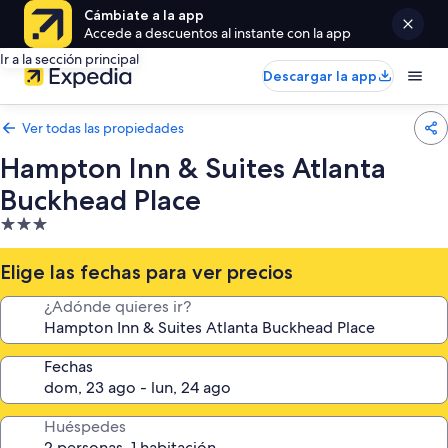
Cámbiate a la app
Accede a descuentos al instante con la app
Ir a la sección principal
Descargar la app
Ver todas las propiedades
Hampton Inn & Suites Atlanta
Buckhead Place
Propiedad
de
3.0
Elige las fechas para ver precios
estrellas
¿Adónde quieres ir?
Fechas
Huéspedes