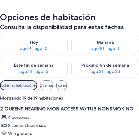
Opciones de habitación
Consulta la disponibilidad para estas fechas
Consulta la disponibilidad para hoy ago 9 - ago 10
Consulta la disponibilidad par
Hoy
Mañana
ago 9 - ago 10
ago 10 - ago 11
Consulta la disponibilidad para este fin de semana ago 14 - ag
Consulta la disponibilidad pa
Este fin de semana
Próximo fin de semana
ago 14 - ago 16
ago 21 - ago 23
Filtros
Todas las habitaciones
2 camas
1 cama
disponibles
para
Mostrando 19 de 19 habitaciones
las
Ver
Un baño con un espejo grande, un lava
4
2 QUEENS HEARING MOB ACCESS W/TUB NONSMOKING
habitaciones
todas
4 personas
las
2 camas Queen size
fotos
de
Wifi gratuito