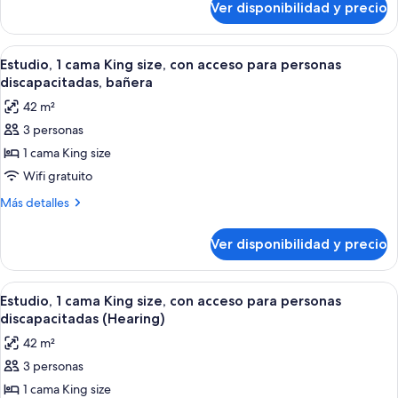
Ver disponibilidad y precio
Estudio,
size,
2
refrigerador
camas
Ver
Una habitación de hotel moderna con u
(Wet
5
Queen
Estudio, 1 cama King size, con acceso para personas
todas
size,
Bar)
discapacitadas, bañera
refrigerador
las
42 m²
(Wet
fotos
Bar)
3 personas
de
1 cama King size
Estudio,
1
Wifi gratuito
cama
Más
Más detalles
King
detalles
sobre
size,
Ver disponibilidad y precio
Estudio,
con
1
acceso
cama
Ver
Una habitación de hotel moderna con u
5
para
King
Estudio, 1 cama King size, con acceso para personas
todas
size,
personas
discapacitadas (Hearing)
con
las
discapacitadas,
42 m²
acceso
fotos
bañera
para
3 personas
de
personas
1 cama King size
Estudio,
discapacitadas,