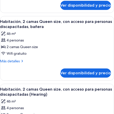
sobre
size,
Ver disponibilidad y precio
Habitación,
con
1
acceso
cama
Ver
Una habitación de hotel moderna con u
6
para
King
Habitación, 2 camas Queen size, con acceso para personas
todas
size,
personas
discapacitadas, bañera
con
las
discapacitadas
46 m²
acceso
fotos
(Roll-
para
4 personas
de
personas
In
2 camas Queen size
Habitación,
discapacitadas
Shower)
(Roll-
2
Wifi gratuito
In
camas
Más
Más detalles
Shower)
Queen
detalles
sobre
size,
Ver disponibilidad y precio
Habitación,
con
2
acceso
camas
Ver
Habitación de hotel con dos camas, un
6
para
Queen
Habitación, 2 camas Queen size, con acceso para personas
todas
size,
personas
discapacitadas (Hearing)
con
las
discapacitadas,
46 m²
acceso
fotos
bañera
para
4 personas
de
personas