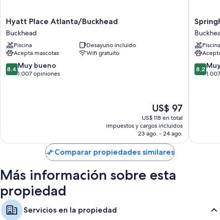
Hyatt
SpringHi
Hyatt Place Atlanta/Buckhead
Spring
Place
Suites
Buckhead
Buckhe
Atlanta/Buckhead
by
Piscina
Desayuno incluido
Piscin
Buckhead
Marriott
Acepta mascotas
Wifi gratuito
Acept
Atlanta
Buckhe
8.4
8.2
Muy bueno
Muy
8,4
8,2
Buckhe
de
de
1.007 opiniones
1.00
10,
10,
Muy
Muy
bueno,
bueno,
El
US$ 97
1.007
1.007
precio
opiniones
opinion
US$ 118 en total
actual
impuestos y cargos incluidos
es
23 ago. - 24 ago.
de
US$ 97
Comparar propiedades similares
Más información sobre esta
propiedad
Servicios en la propiedad