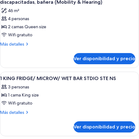
size,
personas
discapacitadas, bañera (Mobility & Hearing)
con
las
discapacitadas
46 m²
acceso
fotos
(Hearing)
para
4 personas
de
personas
2 camas Queen size
Habitación,
discapacitadas
(Hearing)
2
Wifi gratuito
camas
Más
Más detalles
Queen
detalles
sobre
size,
Ver disponibilidad y precio
Habitación,
con
2
acceso
camas
Ver
Una habitación de hotel moderna con s
12
para
Queen
1 KING FRIDGE/ MICROW/ WET BAR STDIO STE NS
todas
size,
personas
3 personas
con
las
discapacitadas,
acceso
1 cama King size
fotos
bañera
para
de
Wifi gratuito
personas
(Mobility
1
discapacitadas,
Más
Más detalles
&
bañera
KING
detalles
Hearing)
(Mobility
sobre
FRIDGE/
Ver disponibilidad y precio
&
1
MICROW/
Hearing)
KING