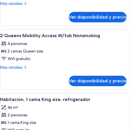
2
Más
Más detalles
QUEENS
detalles
sobre
HEARING
Ver disponibilidad y precio
2
MOB
QUEENS
ACCESS
HEARING
Ver
Habitación de hotel con dos camas, un 
13
W/TUB
MOB
2 Queens Mobility Access W/tub Nonsmoking
todas
ACCESS
NONSMOKING
4 personas
W/TUB
las
NONSMOKING
2 camas Queen size
fotos
de
Wifi gratuito
2
Más
Más detalles
Queens
detalles
sobre
Mobility
Ver disponibilidad y precio
2
Access
Queens
W/tub
Mobility
Ver
Habitación de hotel con una cama grande
6
Nonsmoking
Access
Habitación, 1 cama King size, refrigerador
todas
W/tub
46 m²
Nonsmoking
las
2 personas
fotos
de
1 cama King size
Habitación,