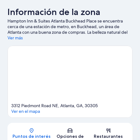
Información de la zona
Hampton Inn & Suites Atlanta Buckhead Place se encuentra
cerca de una estación de metro, en Buckhead, un área de
Atlanta con una buena zona de compras. La belleza natural del
área puede apreciarse en Piedmont Park y Parque Olímpico del
Ver más
Centenario, mientras que Zoológico de Atlanta y Six Flags Over
Georgia son algunos de los puntos de interés más populares del
área. ¿Quieres asistir a un evento o partido? Échale un vistazo a
lo que sucede en Georgia World Congress Center, o puedes
salir una noche a Teatro Coca-Cola Roxy.
Visitar nuestra guía de
viaje de Atlanta
3312 Piedmont Road NE, Atlanta, GA, 30305
Ver en el mapa
Mapa
Puntos de interés
Opciones de
Restaurantes