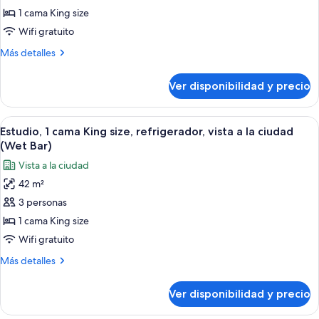
cama,
de
1 cama King size
refrigerador
Estudio,
Wifi gratuito
1
Más
Más detalles
cama
detalles
King
sobre
Ver disponibilidad y precio
Estudio,
size,
1
refrigerador
cama
Ver
Una habitación de hotel moderna con u
(Wet
6
King
Estudio, 1 cama King size, refrigerador, vista a la ciudad
todas
size,
Bar)
(Wet Bar)
refrigerador
las
Vista a la ciudad
(Wet
fotos
Bar)
42 m²
de
3 personas
Estudio,
1
1 cama King size
cama
Wifi gratuito
King
Más
Más detalles
size,
detalles
refrigerador,
sobre
Ver disponibilidad y precio
Estudio,
vista
1