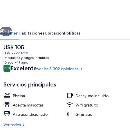
Inn
&
Suites
erior
Siguiente
Atlanta
42+
Resumen
Habitaciones
Ubicación
Políticas
Buckhead
El
US$ 105
Place
precio
US$ 127 en total
actual
impuestos y cargos incluidos
es
16 ago. - 17 ago.
de
Opiniones
Excelente
8,8
Ver las 3.302 opiniones
8,8 de 10
US$ 105
Servicios principales
Lobby
Piscina
Desayuno incluido
Acepta mascotas
Wifi gratuito
Aire acondicionado
Gimnasio
Ver todos