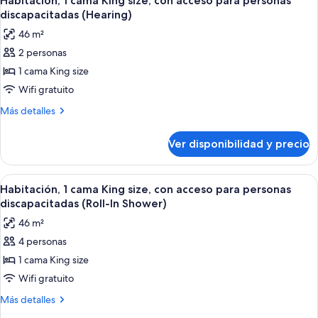
Habitación, 1 cama King size, con acceso para personas
todas
size,
discapacitadas,
discapacitadas (Hearing)
con
las
vista
46 m²
acceso
fotos
a
para
2 personas
de
la
personas
1 cama King size
Habitación,
discapacitadas,
ciudad
vista
1
Wifi gratuito
a
cama
Más
Más detalles
la
King
detalles
ciudad
sobre
size,
Ver disponibilidad y precio
Habitación,
con
1
acceso
cama
Ver
Habitación de hotel con una cama grand
5
para
King
Habitación, 1 cama King size, con acceso para personas
todas
size,
personas
discapacitadas (Roll-In Shower)
con
las
discapacitadas
46 m²
acceso
fotos
(Hearing)
para
4 personas
de
personas
1 cama King size
Habitación,
discapacitadas
(Hearing)
1
Wifi gratuito
cama
Más
Más detalles
King
detalles