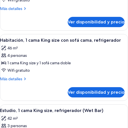
Wifi gratuito
1
Más
Más detalles
cama
detalles
King
sobre
Ver disponibilidad y precio
Habitación,
size,
1
refrigerador
cama
Ver
Habitación de hotel con una cama grand
6
King
Habitación, 1 cama King size con sofá cama, refrigerador
todas
size,
46 m²
refrigerador
las
4 personas
fotos
de
1 cama King size y 1 sofá cama doble
Habitación,
Wifi gratuito
1
Más
Más detalles
cama
detalles
King
sobre
Ver disponibilidad y precio
Habitación,
size
1
con
cama
Ver
Una habitación de hotel moderna con u
sofá
6
King
Estudio, 1 cama King size, refrigerador (Wet Bar)
todas
size
cama,
42 m²
con
las
refrigerador
sofá
3 personas
fotos