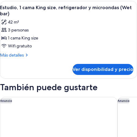
WET
FRIDGE/
Ver
Una habitación de hotel moderna con u
7
BAR
MICROW/
Estudio, 1 cama King size, refrigerador y microondas (Wet
todas
WET
STDIO
bar)
BAR
las
STE
42 m²
STDIO
fotos
NS
STE
3 personas
de
NS
1 cama King size
Estudio,
1
Wifi gratuito
cama
Más
Más detalles
King
detalles
sobre
size,
Ver disponibilidad y precio
Estudio,
refrigerador
1
y
cama
También puede gustarte
microondas
King
size,
(Wet
refrigerador
Hyatt Place Atlanta/Alpharetta/North Point Mall
Sonesta 
Anuncio
Anuncio
bar)
y
microondas
(Wet
bar)