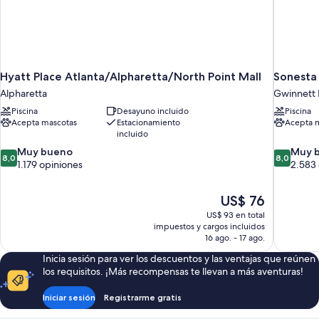
Hyatt Place Atlanta/Alpharetta/North Point Mall
Sonesta
Alpharetta
Gwinnett 
Piscina
Desayuno incluido
Piscina
Acepta mascotas
Estacionamiento
Acepta 
incluido
8.0
8.0
Muy bueno
Muy 
8,0
8,0
de
de
1.179 opiniones
2.583 
10,
10,
Muy
Muy
El
US$ 76
bueno,
bueno,
precio
1.179
2.583
US$ 93 en total
actual
impuestos y cargos incluidos
opiniones
opiniones
es
16 ago. - 17 ago.
de
Inicia sesión para ver los descuentos y las ventajas que reúnen
US$ 76
los requisitos. ¡Más recompensas te llevan a más aventuras!
Iniciar sesión
Registrarme gratis