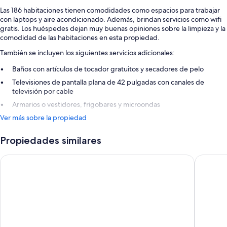
Las 186 habitaciones tienen comodidades como espacios para trabajar
con laptops y aire acondicionado. Además, brindan servicios como wifi
gratis. Los huéspedes dejan muy buenas opiniones sobre la limpieza y la
comodidad de las habitaciones en esta propiedad.
También se incluyen los siguientes servicios adicionales:
Baños con artículos de tocador gratuitos y secadores de pelo
Televisiones de pantalla plana de 42 pulgadas con canales de
televisión por cable
Armarios o vestidores, frigobares y microondas
Ver más sobre la propiedad
Propiedades similares
Hyatt Place Atlanta/Buckhead
SpringHi