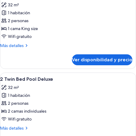
todas
1
32 m²
King
las
Bed
1 habitación
fotos
de
2 personas
1
1 cama King size
King
Wifi gratuito
Bed
Más
Más detalles
Pool
detalles
Deluxe
sobre
Ver disponibilidad y precio
1
King
Bed
Ver
Balcón moderno de hotel con barandilla 
8
Pool
2 Twin Bed Pool Deluxe
todas
Deluxe
32 m²
las
1 habitación
fotos
de
2 personas
2
2 camas individuales
Twin
Wifi gratuito
Bed
Más
Más detalles
Pool
detalles