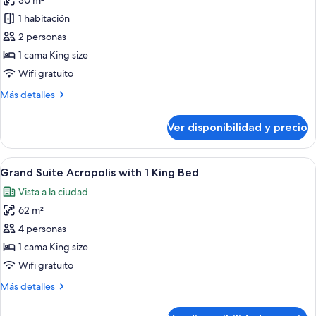
30 m²
Bed
las
1 habitación
fotos
de
2 personas
1
1 cama King size
King
Wifi gratuito
Bed
Más
Más detalles
detalles
sobre
Ver disponibilidad y precio
1
King
Bed
Ver
Una habitación de hotel moderna con
5
Grand Suite Acropolis with 1 King Bed
todas
Vista a la ciudad
las
62 m²
fotos
de
4 personas
Grand
1 cama King size
Suite
Wifi gratuito
Acropolis
Más
Más detalles
with
detalles
1
sobre