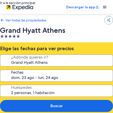
Ir a la sección principal
Descargar la app
Ver todas las propiedades
Grand Hyatt Athens
Propiedad
de
5.0
Elige las fechas para ver precios
estrellas
¿Adónde quieres ir?
Fechas
Huéspedes
Buscar