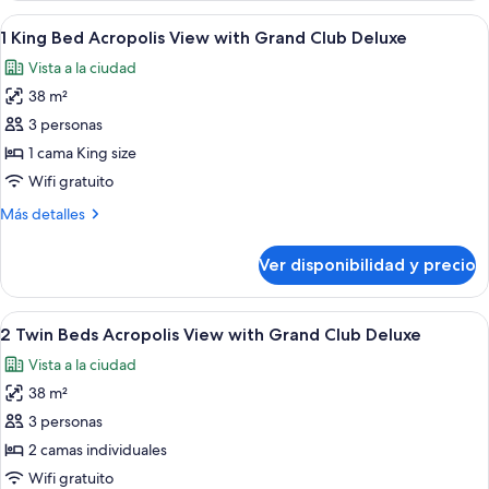
View
Bed
Ver
Una habitación de hotel moderna con u
9
With
Acropolis
1 King Bed Acropolis View with Grand Club Deluxe
todas
View
Grand
Vista a la ciudad
With
las
Club
Grand
38 m²
fotos
Deluxe
Club
de
3 personas
Deluxe
1
1 cama King size
King
Wifi gratuito
Bed
Más
Más detalles
Acropolis
detalles
View
sobre
Ver disponibilidad y precio
1
with
King
Grand
Bed
Ver
Una habitación de hotel moderna con u
Club
10
Acropolis
2 Twin Beds Acropolis View with Grand Club Deluxe
todas
Deluxe
View
Vista a la ciudad
with
las
Grand
38 m²
fotos
Club
de
3 personas
Deluxe
2
2 camas individuales
Twin
Wifi gratuito