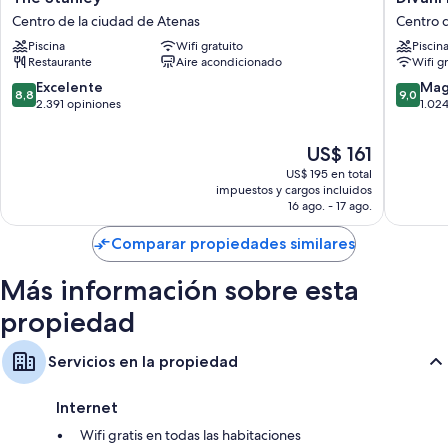
Stanley
Palace
Centro de la ciudad de Atenas
Centro d
Centro
Acropoli
Piscina
Wifi gratuito
Piscin
de
Centro
Restaurante
Aire acondicionado
Wifi g
la
de
ciudad
la
8.8
9.0
Excelente
Mag
8,8
9,0
de
ciudad
de
de
2.391 opiniones
1.02
Atenas
de
10,
10,
Atenas
Excelente,
Magnífi
El
US$ 161
2.391
1.024
precio
US$ 195 en total
opiniones
opinion
actual
impuestos y cargos incluidos
es
16 ago. - 17 ago.
de
US$ 161
Comparar propiedades similares
Más información sobre esta
propiedad
Servicios en la propiedad
Internet
Wifi gratis en todas las habitaciones