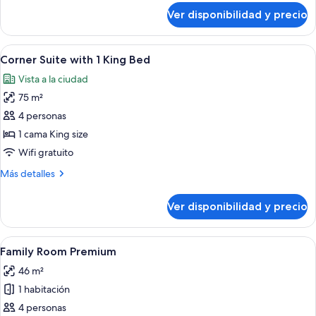
Deluxe
sobre
Ver disponibilidad y precio
2
Twin
Bed
Ver
Una sala de estar moderna con un telev
9
Pool
Corner Suite with 1 King Bed
todas
Deluxe
Vista a la ciudad
las
75 m²
fotos
de
4 personas
Corner
1 cama King size
Suite
Wifi gratuito
with
Más
Más detalles
1
detalles
King
sobre
Ver disponibilidad y precio
Corner
Bed
Suite
with
Ver
Minibar, caja de seguridad en la habita
5
1
Family Room Premium
todas
King
46 m²
Bed
las
1 habitación
fotos
de
4 personas