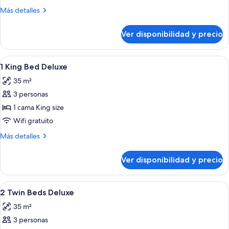
Beds
Más
Más detalles
Acropolis
detalles
View
sobre
Ver disponibilidad y precio
2
with
Twin
Grand
Beds
Ver
Una habitación de hotel con una cama g
Club
5
Acropolis
1 King Bed Deluxe
todas
Deluxe
View
35 m²
with
las
Grand
3 personas
fotos
Club
de
1 cama King size
Deluxe
1
Wifi gratuito
King
Más
Más detalles
Bed
detalles
Deluxe
sobre
Ver disponibilidad y precio
1
King
Bed
Ver
Habitación de hotel con dos camas, un e
5
Deluxe
2 Twin Beds Deluxe
todas
35 m²
las
3 personas
fotos