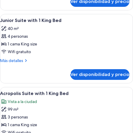
Ver disponibilidad y precio
Grand
King
Suite
Bed
Acropolis
Ver
Una habitación de hotel con una cama
5
with
Junior Suite with 1 King Bed
todas
1
40 m²
King
las
Bed
4 personas
fotos
de
1 cama King size
Junior
Wifi gratuito
Suite
Más
Más detalles
with
detalles
1
sobre
Ver disponibilidad y precio
Junior
King
Suite
Bed
with
Ver
Una sala de estar moderna con un conj
6
1
Acropolis Suite with 1 King Bed
todas
King
Vista a la ciudad
Bed
las
99 m²
fotos
de
3 personas
Acropolis
1 cama King size
Suite
Wifi gratuito