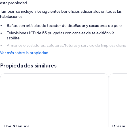
esta propiedad.
También se incluyen los siguientes beneficios adicionales en todas las
habitaciones:
Baños con artículos de tocador de diseñador y secadores de pelo
Televisiones LCD de 55 pulgadas con canales de televisión vía
satélite
Armarios o vestidores, cafeteras/teteras y servicio de limpieza diario
Ver más sobre la propiedad
Propiedades similares
The Stanley
Divani P
The
Divani
The Stanley
Divani