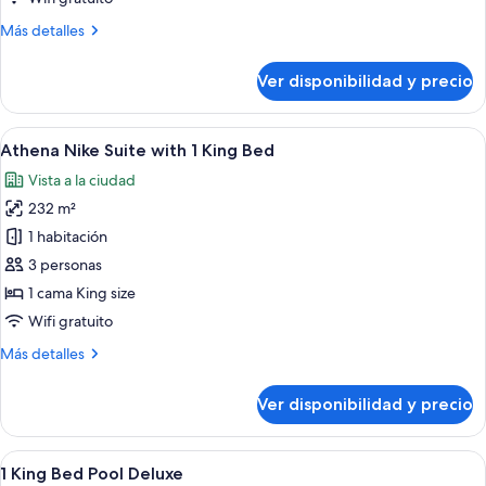
with
Más
Más detalles
1
detalles
King
sobre
Ver disponibilidad y precio
Acropolis
Bed
Suite
with
Ver
Una sala de estar moderna con un sofá 
10
1
Athena Nike Suite with 1 King Bed
todas
King
Vista a la ciudad
Bed
las
232 m²
fotos
de
1 habitación
Athena
3 personas
Nike
1 cama King size
Suite
Wifi gratuito
with
Más
Más detalles
1
detalles
King
sobre
Ver disponibilidad y precio
Bed
Athena
Nike
Suite
Ver
Balcón moderno de hotel con barandilla 
7
with
1 King Bed Pool Deluxe