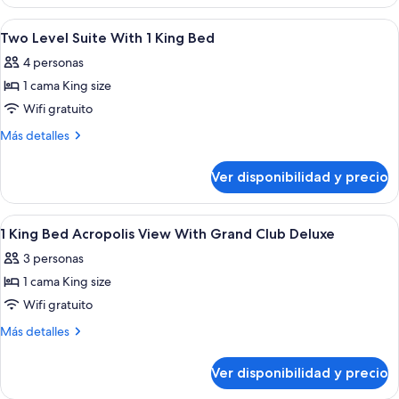
Suite
King
With
Ver
Un hotel Grand Hyatt con fachada mode
1
Bed
1
Two Level Suite With 1 King Bed
todas
King
4 personas
Bed
las
1 cama King size
fotos
de
Wifi gratuito
Two
Más
Más detalles
Level
detalles
sobre
Suite
Ver disponibilidad y precio
Two
With
Level
1
Suite
Ver
Una habitación de hotel moderna con t
9
King
With
1 King Bed Acropolis View With Grand Club Deluxe
todas
1
Bed
3 personas
King
las
Bed
1 cama King size
fotos
de
Wifi gratuito
1
Más
Más detalles
King
detalles
sobre
Bed
Ver disponibilidad y precio
1
Acropolis
King