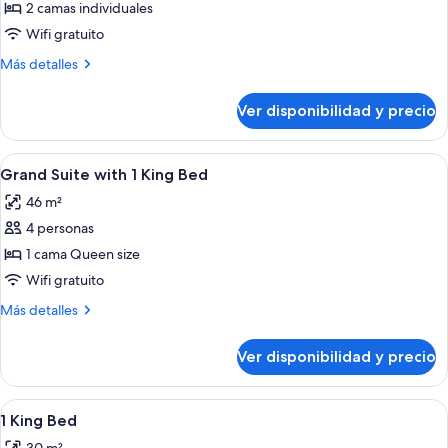
de
2 camas individuales
2
Wifi gratuito
Twin
Más
Más detalles
Beds
detalles
Deluxe
sobre
Ver disponibilidad y precio
2
Twin
Beds
Ver
Una habitación de hotel moderna con 
4
Deluxe
Grand Suite with 1 King Bed
todas
46 m²
las
4 personas
fotos
de
1 cama Queen size
Grand
Wifi gratuito
Suite
Más
Más detalles
with
detalles
1
sobre
Ver disponibilidad y precio
Grand
King
Suite
Bed
with
Ver
Un dormitorio con pared de paneles d
5
1
1 King Bed
todas
King