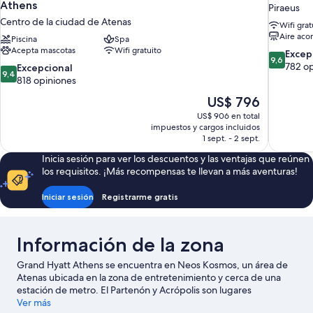
Athens
Piraeus
Centro de la ciudad de Atenas
Wifi grat
Aire aco
Piscina
Spa
Acepta mascotas
Wifi gratuito
9.6
Excep
9,6
de
782 o
9.4
Excepcional
9,4
10,
de
818 opiniones
Excepcion
10,
El
US$ 796
782
Excepcional,
precio
opiniones
US$ 906 en total
818
actual
impuestos y cargos incluidos
opiniones
es
1 sept. - 2 sept.
de
Inicia sesión para ver los descuentos y las ventajas que reúnen
US$ 796
los requisitos. ¡Más recompensas te llevan a más aventuras!
Iniciar sesión
Registrarme gratis
Información de la zona
Grand Hyatt Athens se encuentra en Neos Kosmos, un área de
Atenas ubicada en la zona de entretenimiento y cerca de una
estación de metro. El Partenón y Acrópolis son lugares
emblemáticos, y algunos de los puntos de interés más
Ver más