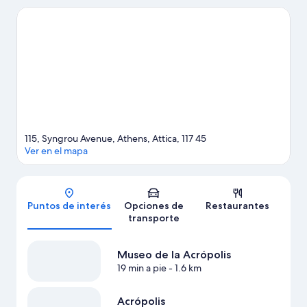
conocidos del área incluyen Centro cultural de Onassis y Centro
cultural Fundación Stavros Niarchos. También puedes darte una
vuelta por Museo de la Acrópolis y Plaza Syntagma.
Visitar
nuestra guía de viaje de Atenas
115, Syngrou Avenue, Athens, Attica, 117 45
Ver en el mapa
Mapa
Puntos de interés
Opciones de
Restaurantes
transporte
Museo de la Acrópolis
19 min a pie
- 1.6 km
Acrópolis