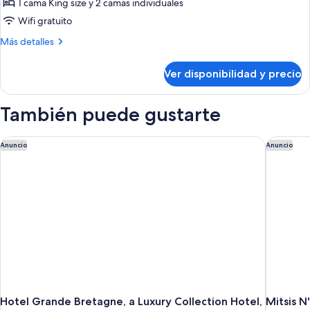
de
1 cama King size y 2 camas individuales
Connecting
Wifi gratuito
Deluxe
Más
Más detalles
Family
detalles
Room
sobre
Ver disponibilidad y precio
Connecting
Deluxe
Family
También puede gustarte
Room
Hotel Grande Bretagne, a Luxury Collection Hotel, Athens
Mitsis N'
Anuncio
Anuncio
Hotel Grande Bretagne, a Luxury Collection Hotel,
Mitsis N