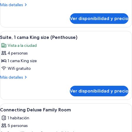
with
Más
Más detalles
Pool
detalles
sobre
Ver disponibilidad y precio
Junior
Suite
with
Ver
Una sala de estar moderna con un sofá
8
Pool
Suite, 1 cama King size (Penthouse)
todas
Vista a la ciudad
las
4 personas
fotos
de
1 cama King size
Suite,
Wifi gratuito
1
Más
Más detalles
cama
detalles
King
sobre
Ver disponibilidad y precio
Suite,
size
1
(Penthouse)
cama
Ver
Habitación de hotel moderna con cabec
4
King
Connecting Deluxe Family Room
todas
size
1 habitación
(Penthouse)
las
5 personas
fotos