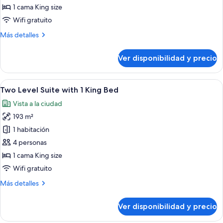
Family
1 cama King size
Room
Wifi gratuito
Premium
Más
Más detalles
detalles
sobre
Ver disponibilidad y precio
Family
Room
Premium
Ver
Una habitación de hotel moderna con u
5
Two Level Suite with 1 King Bed
todas
Vista a la ciudad
las
193 m²
fotos
de
1 habitación
Two
4 personas
Level
1 cama King size
Suite
Wifi gratuito
with
Más
Más detalles
1
detalles
King
sobre
Ver disponibilidad y precio
Bed
Two
Level