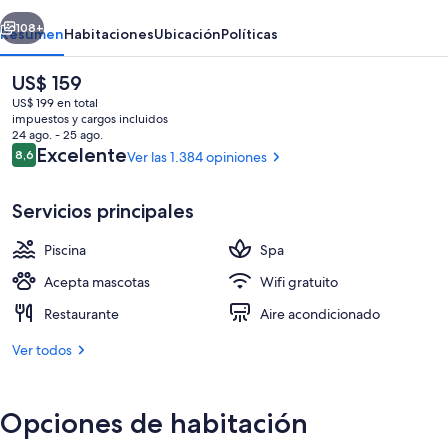
erior
Siguiente
108+
Resumen
Habitaciones
Ubicación
Políticas
El
US$ 159
precio
US$ 199 en total
actual
impuestos y cargos incluidos
es
24 ago. - 25 ago.
de
Opiniones
Excelente
8,6
Ver las 1.384 opiniones
8,6 de 10
US$ 159
Servicios principales
Desayuno buffet todos los días (con c
Piscina
Spa
Acepta mascotas
Wifi gratuito
Restaurante
Aire acondicionado
Ver todos
Opciones de habitación