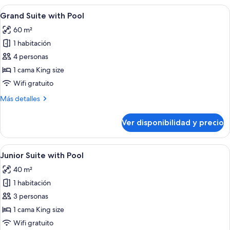
Suite
Ver
Una habitación de hotel moderna con u
7
with
Grand Suite with Pool
todas
1
60 m²
King
las
Bed
1 habitación
fotos
de
4 personas
Grand
1 cama King size
Suite
Wifi gratuito
with
Más
Más detalles
Pool
detalles
sobre
Ver disponibilidad y precio
Grand
Suite
with
Ver
Una habitación de hotel moderna con u
6
Pool
Junior Suite with Pool
todas
40 m²
las
1 habitación
fotos
de
3 personas
Junior
1 cama King size
Suite
Wifi gratuito