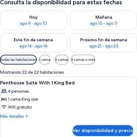
Consulta la disponibilidad para estas fechas
Consulta la disponibilidad para hoy ago 9 - ago 10
Consulta la disponibilidad par
Hoy
Mañana
ago 9 - ago 10
ago 10 - ago 11
Consulta la disponibilidad para este fin de semana ago 14 - ag
Consulta la disponibilidad pa
Este fin de semana
Próximo fin de semana
ago 14 - ago 16
ago 21 - ago 23
Filtros
Todas las habitaciones
1 cama
2 camas
3 camas o más
disponibles
para
Mostrando 22 de 22 habitaciones
las
Ver
Un hotel Grand Hyatt con fachada mode
1
Penthouse Suite With 1 King Bed
habitaciones
todas
4 personas
las
1 cama King size
fotos
de
Wifi gratuito
Penthouse
Más
Más detalles
Suite
detalles
sobre
With
Ver disponibilidad y precio
Penthouse
1