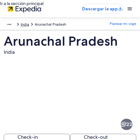
Ir a la sección principal
Descargar la app
Planear mi viaje
India
Arunachal Pradesh
Arunachal Pradesh
India
Fotos
de
Arunachal
22
Pradesh
Check-in
Check-out