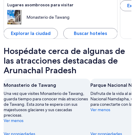
Lugares asombrosos para visitar
Exp
Monasterio de Tawang
Explorar la ciudad
Buscar hoteles
Hospédate cerca de algunas de
las atracciones destacadas de
Arunachal Pradesh
Monasterio de Tawang
Parque Nacional N
Una vez que visites Monasterio de Tawang,
Disfruta de la vida al ai
guarda tiempo para conocer más atracciones
Nacional Namdapha, un 
de Tawang. Esta zona te espera con sus
para conectarte con la n
majestuosos glaciares y sus cascadas
Ver menos
preciosas.
Ver menos
Ver propiedades
Ver propiedades