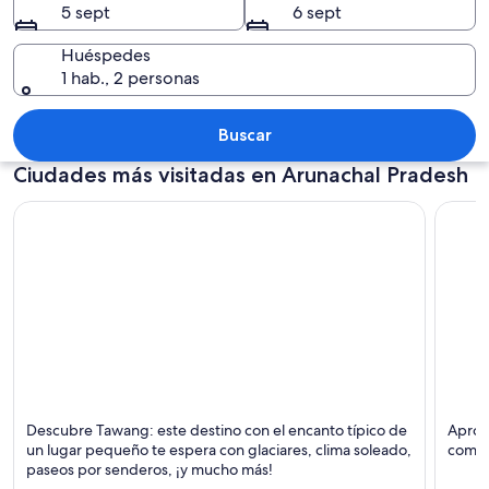
5 sept
6 sept
Huéspedes
1 hab., 2 personas
Un lago congelado rodeado de un bos
Buscar
Ciudades más visitadas en Arunachal Pradesh
Tawang
Papum
Descubre Tawang: este destino con el encanto típico de
Aprov
Glaciares, Soleado y Camping
un lugar pequeño te espera con glaciares, clima soleado,
como 
paseos por senderos, ¡y mucho más!