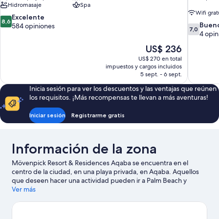
Hidromasaje
Spa
Wifi grat
8.6
Excelente
8,6
7.0
Buen
de
584 opiniones
7,0
de
4 opin
10,
10,
Excelente,
El
US$ 236
Bueno,
584
precio
US$ 270 en total
4
opiniones
actual
impuestos y cargos incluidos
opiniones
es
5 sept. - 6 sept.
de
Inicia sesión para ver los descuentos y las ventajas que reúnen
US$ 236
los requisitos. ¡Más recompensas te llevan a más aventuras!
Iniciar sesión
Registrarme gratis
Información de la zona
Mövenpick Resort & Residences Aqaba se encuentra en el
centro de la ciudad, en una playa privada, en Aqaba. Aquellos
que deseen hacer una actividad pueden ir a Palm Beach y
Puerto de Aqaba, mientras que quienes deseen conocer los
Ver más
puntos de interés del área pueden optar por Parque Acuático
Saraya Aqaba y Parque marino Aqaba. También vale la pena
conocer Observatorio de Aves de Aqaba y Parque Acuático Yu