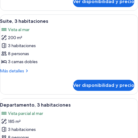
Ver disponibilidad y precio
Habitación
2
superior
camas
con
Ver
Una habitación de hotel con balcón, u
individuales,
9
2
Suite, 3 habitaciones
todas
camas
vista
Vista al mar
individuales,
las
al
2
200 m²
fotos
mar
camas
de
3 habitaciones
individuales,
Suite,
vista
8 personas
al
3
3 camas dobles
mar
habitaciones
Más
Más detalles
detalles
sobre
Ver disponibilidad y precio
Suite,
3
habitaciones
Ver
Habitación de hotel con una cama grand
16
Departamento, 3 habitaciones
todas
Vista parcial al mar
las
185 m²
fotos
de
3 habitaciones
Departamento,
8 personas