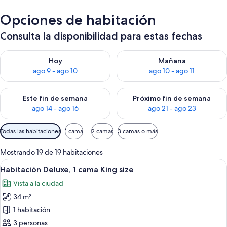
Opciones de habitación
Consulta la disponibilidad para estas fechas
Consulta la disponibilidad para hoy ago 9 - ago 10
Consulta la disponibilidad par
Hoy
Mañana
ago 9 - ago 10
ago 10 - ago 11
Consulta la disponibilidad para este fin de semana ago 14 - ag
Consulta la disponibilidad pa
Este fin de semana
Próximo fin de semana
ago 14 - ago 16
ago 21 - ago 23
Filtros
Todas las habitaciones
1 cama
2 camas
3 camas o más
disponibles
para
Mostrando 19 de 19 habitaciones
las
Ver
Una habitación de hotel con una cama
6
Habitación Deluxe, 1 cama King size
habitaciones
todas
Vista a la ciudad
las
34 m²
fotos
de
1 habitación
Habitación
3 personas