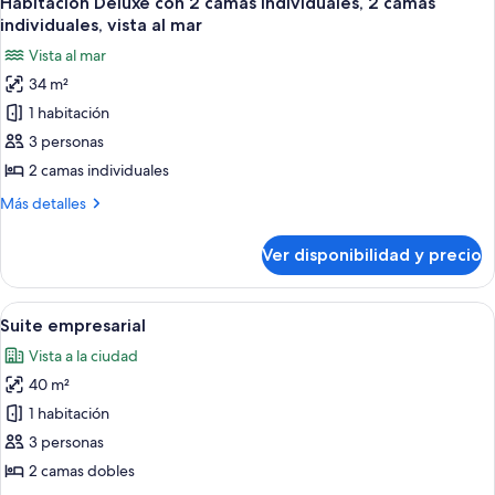
Habitación Deluxe con 2 camas individuales, 2 camas
todas
camas
individuales, vista al mar
individuales,
las
Vista al mar
2
fotos
camas
34 m²
de
individuales
1 habitación
Habitación
Deluxe
3 personas
con
2 camas individuales
2
Más
Más detalles
camas
detalles
individuales,
sobre
Ver disponibilidad y precio
Habitación
2
Deluxe
camas
con
Ver
Caja de seguridad en la habitación y es
individuales,
8
2
Suite empresarial
todas
camas
vista
Vista a la ciudad
individuales,
las
al
2
40 m²
fotos
mar
camas
de
1 habitación
individuales,
Suite
vista
3 personas
al
empresarial
2 camas dobles
mar