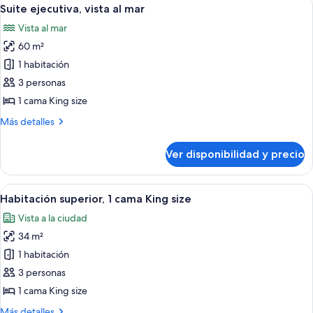
Ver
13
(Residence)
Suite ejecutiva, vista al mar
todas
Vista al mar
las
60 m²
fotos
de
1 habitación
Suite
3 personas
ejecutiva,
1 cama King size
vista
Más
Más detalles
al
detalles
mar
sobre
Ver disponibilidad y precio
Suite
ejecutiva,
vista
Ver
Habitación de hotel con una cama gran
5
al
Habitación superior, 1 cama King size
todas
mar
Vista a la ciudad
las
34 m²
fotos
de
1 habitación
Habitación
3 personas
superior,
1 cama King size
1
Más
Más detalles