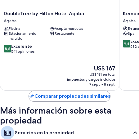
DoubleTree
Kempins
DoubleTree by Hilton Hotel Aqaba
Kempin
by
Hotel
Aqaba
Aqaba
Hilton
Aqaba
Piscina
Acepta mascotas
En una
Hotel
Red
Estacionamiento
Restaurante
Spa
Aqaba
Sea
incluido
Aqaba
Aqaba
9.4
Exc
9,4
8.6
Excelente
de
582 
8,6
de
541 opiniones
10,
10,
Excepcio
Excelente,
582
El
US$ 167
541
opinion
precio
opiniones
US$ 191 en total
actual
impuestos y cargos incluidos
es
7 sept. - 8 sept.
de
US$ 167
Comparar propiedades similares
Más información sobre esta
propiedad
Servicios en la propiedad