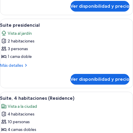
King
sobre
Ver disponibilidad y precio
Habitación
size,
Deluxe,
vista
1
Ver
Un edificio de varios pisos con balcones
al
12
cama
Suite presidencial
todas
mar
King
Vista al jardín
size,
las
vista
2 habitaciones
fotos
al
de
3 personas
mar
Suite
1 cama doble
presidencial
Más
Más detalles
detalles
sobre
Ver disponibilidad y precio
Suite
presidencial
Ver
Habitación de hotel con una cama grand
9
Suite, 4 habitaciones (Residence)
todas
Vista a la ciudad
las
4 habitaciones
fotos
de
10 personas
Suite,
4 camas dobles