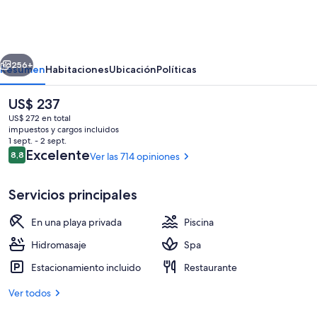
Resort
&
Residences
erior
Siguiente
Aqaba
256+
Resumen
Habitaciones
Ubicación
Políticas
El
US$ 237
precio
US$ 272 en total
actual
impuestos y cargos incluidos
es
1 sept. - 2 sept.
de
Opiniones
Excelente
8,8
Ver las 714 opiniones
8,8 de 10
US$ 237
Servicios principales
Fachada de la propiedad
En una playa privada
Piscina
Hidromasaje
Spa
Estacionamiento incluido
Restaurante
Ver todos