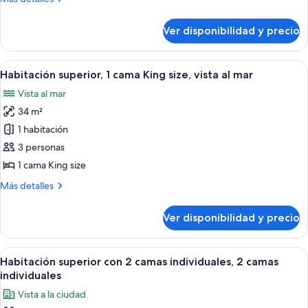
cama
detalles
King
sobre
Ver disponibilidad y precio
Habitación
size
superior,
1
Ver
Habitación de hotel con una cama grand
5
cama
Habitación superior, 1 cama King size, vista al mar
todas
King
Vista al mar
size
las
34 m²
fotos
de
1 habitación
Habitación
3 personas
superior,
1 cama King size
1
Más
Más detalles
cama
detalles
King
sobre
Ver disponibilidad y precio
Habitación
size,
superior,
vista
1
Ver
Habitación de hotel con dos camas, ven
al
5
cama
Habitación superior con 2 camas individuales, 2 camas
todas
mar
King
individuales
size,
las
Vista a la ciudad
vista
fotos