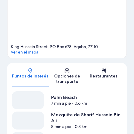
Splash. En la zona puedes practicar actividades como paseos en
moto de agua y kayak, o disfrutar del aire libre mientras haces
alpinismo y caminatas o ciclismo en senderos.
Visitar nuestra
guía de viaje de Aqaba
King Hussein Street, P.O Box 678, Aqaba, 77110
Ver en el mapa
Mapa
Puntos de interés
Opciones de
Restaurantes
transporte
Palm Beach
7 min a pie
- 0.6 km
Mezquita de Sharif Hussein Bin
Ali
8 min a pie
- 0.8 km