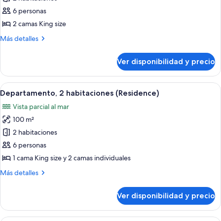
Departamento,
6 personas
2
2 camas King size
habitaciones
Más
Más detalles
(Residence)
detalles
sobre
Ver disponibilidad y precio
Departamento,
2
habitaciones
Ver
Habitación de hotel con una cama gran
7
(Residence)
Departamento, 2 habitaciones (Residence)
todas
Vista parcial al mar
las
100 m²
fotos
de
2 habitaciones
Departamento,
6 personas
2
1 cama King size y 2 camas individuales
habitaciones
Más
Más detalles
(Residence)
detalles
sobre
Ver disponibilidad y precio
Departamento,
2
habitaciones
Una cama con dosel y cortinas traslúcidas