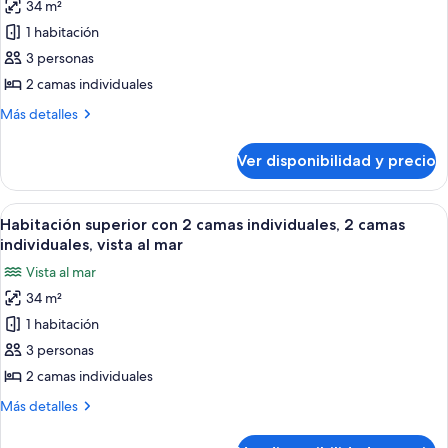
al
34 m²
de
mar
1 habitación
Habitación
superior
3 personas
con
2 camas individuales
2
Más
Más detalles
camas
detalles
individuales,
sobre
Ver disponibilidad y precio
Habitación
2
superior
camas
con
Ver
Habitación de hotel con dos camas, ven
individuales
9
2
Habitación superior con 2 camas individuales, 2 camas
todas
camas
individuales, vista al mar
individuales,
las
Vista al mar
2
fotos
camas
34 m²
de
individuales
1 habitación
Habitación
superior
3 personas
con
2 camas individuales
2
Más
Más detalles
camas
detalles
individuales,
sobre