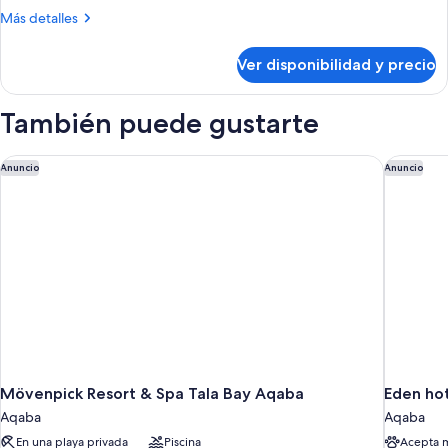
4
Más
Más detalles
habitaciones
detalles
(Residence)
sobre
Ver disponibilidad y precio
Suite,
4
habitaciones
También puede gustarte
(Residence)
Mövenpick Resort & Spa Tala Bay Aqaba
Eden hot
Anuncio
Anuncio
Mövenpick Resort & Spa Tala Bay Aqaba
Eden ho
Aqaba
Aqaba
En una playa privada
Piscina
Acepta 