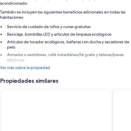
acondicionado.
También se incluyen los siguientes beneficios adicionales en todas las
habitaciones:
Servicio de cuidado de niños y cunas gratuitas
Reciclaje, bombillas LED y artículos de limpieza ecológicos
Artículos de tocador ecológicos, bañeras con ducha y secadores de
pelo
Armarios o vestidores, café instantáneo/té gratis y teteras/pavas
eléctricas
Ver más sobre la propiedad
Propiedades similares
DoubleTree by Hilton Hotel Aqaba
Kempinsk