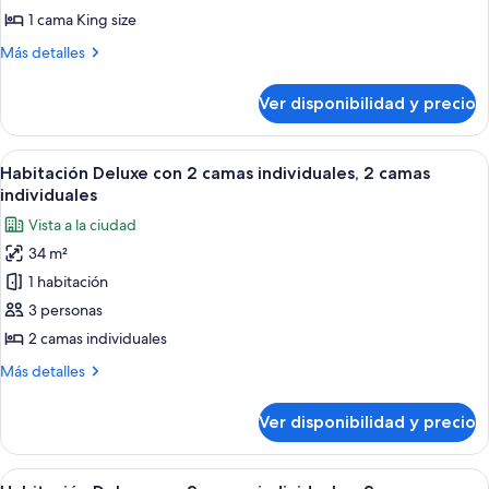
Deluxe,
1 cama King size
1
Más
Más detalles
cama
detalles
King
sobre
Ver disponibilidad y precio
Habitación
size
Deluxe,
1
Ver
Habitación de hotel con dos camas, ven
13
cama
Habitación Deluxe con 2 camas individuales, 2 camas
todas
King
individuales
size
las
Vista a la ciudad
fotos
34 m²
de
1 habitación
Habitación
Deluxe
3 personas
con
2 camas individuales
2
Más
Más detalles
camas
detalles
individuales,
sobre
Ver disponibilidad y precio
Habitación
2
Deluxe
camas
con
Ver
Habitación de hotel con dos camas, ven
individuales
6
2