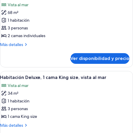
todas
la
Vista al mar
ciudad
las
68 m²
fotos
de
1 habitación
Suite
3 personas
ejecutiva,
2 camas individuales
vista
Más
Más detalles
al
detalles
mar
sobre
Ver disponibilidad y precio
Suite
ejecutiva,
vista
Ver
Habitación de hotel con cama, dos mes
8
al
Habitación Deluxe, 1 cama King size, vista al mar
todas
mar
Vista al mar
las
34 m²
fotos
de
1 habitación
Habitación
3 personas
Deluxe,
1 cama King size
1
Más
Más detalles
cama
detalles