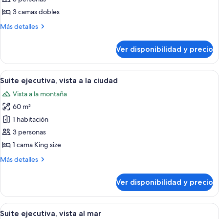
3
3 camas dobles
habitaciones
Más
Más detalles
detalles
sobre
Ver disponibilidad y precio
Departamento,
3
habitaciones
Ver
Una cama con dosel y cortinas traslúcid
12
Suite ejecutiva, vista a la ciudad
todas
Vista a la montaña
las
60 m²
fotos
de
1 habitación
Suite
3 personas
ejecutiva,
1 cama King size
vista
Más
Más detalles
a
detalles
la
sobre
Ver disponibilidad y precio
Suite
ciudad
ejecutiva,
vista
Ver
Habitación de hotel con una cama grand
13
a
Suite ejecutiva, vista al mar