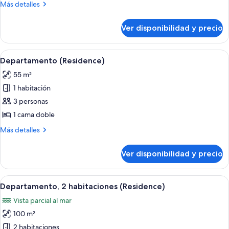
Más
Más detalles
detalles
sobre
Ver disponibilidad y precio
Suite
empresarial
Ver
Habitación de hotel con cama, sofá, do
6
Departamento (Residence)
todas
55 m²
las
1 habitación
fotos
de
3 personas
Departamento
1 cama doble
(Residence)
Más
Más detalles
detalles
sobre
Ver disponibilidad y precio
Departamento
(Residence)
Ver
Habitación de hotel con una cama gran
7
Departamento, 2 habitaciones (Residence)
todas
Vista parcial al mar
las
100 m²
fotos
de
2 habitaciones