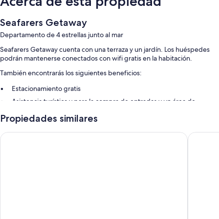
Acerca de esta propiedad
Seafarers Getaway
Departamento de 4 estrellas junto al mar
Seafarers Getaway cuenta con una terraza y un jardín. Los huéspedes
podrán mantenerse conectados con wifi gratis en la habitación.
También encontrarás los siguientes beneficios:
Estacionamiento gratis
Asistencia turística y para la compra de entradas y un área de
parrillas
Propiedades similares
Características de las habitaciones
Apollo Bay Waterfront Motor Inn
Apollo B
En Seafarers Getaway, todas las habitaciones proporcionan atenciones
como aire acondicionado y áreas de descanso separadas. También
brindan servicios como wifi gratis.
También se incluyen los siguientes beneficios adicionales en todas las
habitaciones:
Baños con duchas y artículos de tocador gratuitos
Televisiones con canales de televisión digitales