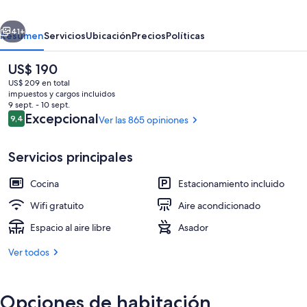
erior
Siguiente
41+
Resumen
Servicios
Ubicación
Precios
Políticas
El
US$ 190
precio
US$ 209 en total
actual
impuestos y cargos incluidos
es
9 sept. - 10 sept.
de
Opiniones
Excepcional
9,4
Ver las 865 opiniones
9,4 de 10
US$ 190
Servicios principales
Vista del balcón
Cocina
Estacionamiento incluido
Wifi gratuito
Aire acondicionado
Espacio al aire libre
Asador
Ver todos
Opciones de habitación