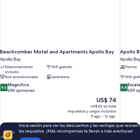
Beachcomber Motel and Apartments Apollo Bay
Apollo 
Apollo Bay
Apollo Ba
Estacionamiento
Wifi gratuito
Piscina
incluido
Aire acondicionado
Lavandería
Wifi grat
9.0
8.8
Magnífico
Excel
9,0
8,8
de
de
694 opiniones
659 o
10,
10,
El
US$ 74
Magnífico,
Excelente
precio
US$ 82 en total
694
659
actual
impuestos y cargos incluidos
opiniones
opiniones
es
11 ago. - 12 ago.
de
Inicia sesión para ver los descuentos y las ventajas que reúnen
US$ 74
los requisitos. ¡Más recompensas te llevan a más aventuras!