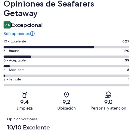
Opiniones
Opiniones de Seafarers
Getaway
Excepcional
9,4
865 opiniones
Evaluación:
10 - Excelente
627
10
Evaluación:
8 - Bueno
190
-
8
Excelente.
Evaluación:
6 - Aceptable
39
-
627
6
Bueno.
Evaluación:
4 - Mediocre
8
de
-
190
4
865
Aceptable.
Evaluación:
2 - Terrible
1
de
-
opiniones
39
2
865
Mediocre.
de
-
opiniones
8
865
Terrible.
de
9,4
9,2
9,0
opiniones
1
865
Limpieza
Ubicación
Personal y atención
de
opiniones
Opiniones
865
Opinión verificada
opiniones
10/10 Excelente