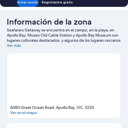
Iniciar sesión
Registrarme gratis
Información de la zona
Seafarers Getaway se encuentra en el campo, en la playa, en
Apollo Bay. Museo Old Cable Station y Apollo Bay Museum son
lugares culturales destacados, y algunos de los lugares cercanos
donde se pueden hacer actividades incluyen Carretera costera
Ver más
Great Ocean Road y Apollo Bay Harbour (puerto deportivo).
También vale la pena conocer Wildlife Wonders y Parque de
Aventuras Otway Fly Treetop. ¿Quieres mojarte un poco? En la
zona te esperan muchas aventuras con actividades como snorkel
y pesca.
Visitar nuestra guía de viaje de Apollo Bay
Ver más departamentos en Apollo Bay
6080 Great Ocean Road, Apollo Bay, VIC, 3233
Ver en el mapa