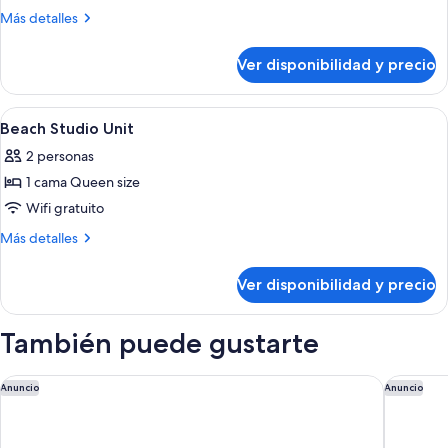
Beach
Más
Más detalles
View
detalles
sobre
Lodge
Ver disponibilidad y precio
Beach
View
Lodge
Ver
Cunas, wifi gratis y ropa de cama
7
Beach Studio Unit
todas
2 personas
las
1 cama Queen size
fotos
de
Wifi gratuito
Beach
Más
Más detalles
Studio
detalles
sobre
Unit
Ver disponibilidad y precio
Beach
Studio
Unit
También puede gustarte
Beachcomber Motel and Apartments Apollo Bay
Apollo B
Anuncio
Anuncio