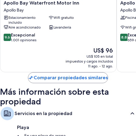
Apollo
Apollo
Apollo Bay Waterfront Motor Inn
Apollo
Balcones o patios, áreas de descanso separadas y cocinas
Bay
Bay
Apollo Bay
Apollo 
Waterfront
Motel
Estacionamiento
Wifi gratuito
Piscin
Motor
and
incluido
Inn
Apartme
Aire acondicionado
Lavandería
Wifi g
Apollo
Apollo
9.6
8.8
Bay
Excepcional
Bay
Exc
9,6
8,8
de
de
1.001 opiniones
659 
10,
10,
El
US$ 96
Excepcional,
Excelent
precio
1.001
659
US$ 105 en total
actual
impuestos y cargos incluidos
opiniones
opinion
es
11 ago. - 12 ago.
de
US$ 96
Comparar propiedades similares
Más información sobre esta
propiedad
Servicios en la propiedad
Playa
En una playa de arena