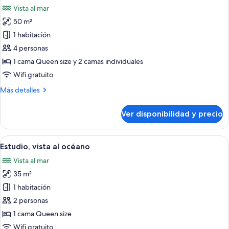
todas
a
Vista al mar
la
las
playa
50 m²
fotos
de
1 habitación
Departamento,
4 personas
2
1 cama Queen size y 2 camas individuales
habitaciones,
Wifi gratuito
vista
Más
Más detalles
al
detalles
océano
sobre
Ver disponibilidad y precio
Departamento,
2
habitaciones,
Ver
Una sala moderna con un sofá gris, un
11
vista
Estudio, vista al océano
todas
al
Vista al mar
océano
las
35 m²
fotos
de
1 habitación
Estudio,
2 personas
vista
1 cama Queen size
al
Wifi gratuito