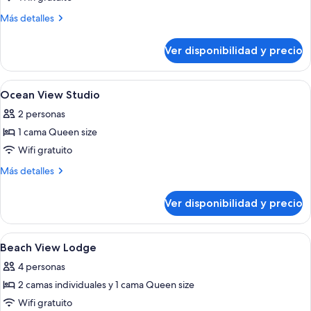
océano
Más
Más detalles
detalles
sobre
Ver disponibilidad y precio
Estudio,
vista
al
Ver
Cunas, wifi gratis y ropa de cama
10
océano
Ocean View Studio
todas
2 personas
las
1 cama Queen size
fotos
de
Wifi gratuito
Ocean
Más
Más detalles
View
detalles
sobre
Studio
Ver disponibilidad y precio
Ocean
View
Studio
Ver
Cunas, wifi gratis y ropa de cama
11
Beach View Lodge
todas
4 personas
las
2 camas individuales y 1 cama Queen size
fotos
de
Wifi gratuito