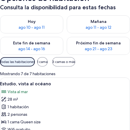
Consulta la disponibilidad para estas fechas
Consulta la disponibilidad para hoy ago 10 - ago 11
Consulta la disponibilidad par
Hoy
Mañana
ago 10 - ago 11
ago 11 - ago 12
Consulta la disponibilidad para este fin de semana ago 14 - ag
Consulta la disponibilidad pa
Este fin de semana
Próximo fin de semana
ago 14 - ago 16
ago 21 - ago 23
Filtros
Todas las habitaciones
1 cama
3 camas o más
disponibles
para
Mostrando 7 de 7 habitaciones
las
Ver
Habitación moderna con cama, televiso
8
Estudio, vista al océano
habitaciones
todas
Vista al mar
las
28 m²
fotos
de
1 habitación
Estudio,
2 personas
vista
1 cama Queen size
al
Wifi gratuito