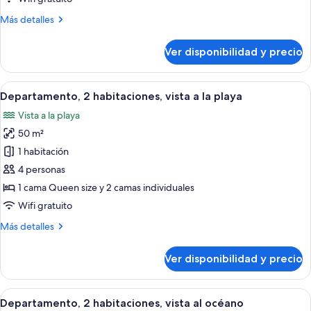
océano
Más
Más detalles
detalles
sobre
Ver disponibilidad y precio
Estudio,
vista
al
Ver
Una sala de estar moderna con un ampl
11
océano
Departamento, 2 habitaciones, vista a la playa
todas
Vista a la playa
las
50 m²
fotos
de
1 habitación
Departamento,
4 personas
2
1 cama Queen size y 2 camas individuales
habitaciones,
Wifi gratuito
vista
Más
Más detalles
a
detalles
la
sobre
Ver disponibilidad y precio
playa
Departamento,
2
habitaciones,
Ver
Una sala de estar moderna con un gran
9
vista
Departamento, 2 habitaciones, vista al océano