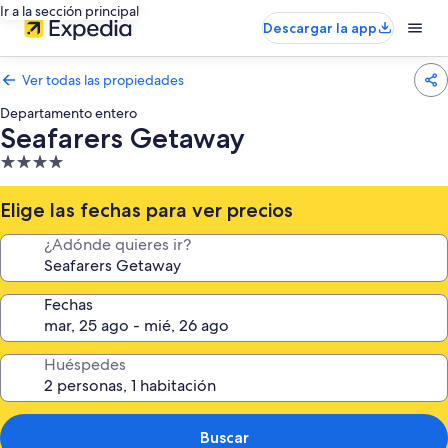
Ir a la sección principal
Descargar la app
Ver todas las propiedades
Departamento entero
Seafarers Getaway
Propiedad
de
4.0
Elige las fechas para ver precios
estrellas
¿Adónde quieres ir?
Fechas
Huéspedes
Buscar