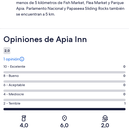
menos de 5 kilómetros de Fish Market, Flea Market y Parque
Apia. Parlamento Nacional y Papaseea Sliding Rocks también
se encuentran a 5 km.
Opiniones
Opiniones de Apia Inn
2,0
1 opinión
Evaluación:
10 - Excelente
0
10
Evaluación:
8 - Bueno
0
-
8
Excelente.
Evaluación:
6 - Aceptable
0
-
0
6
Bueno.
Evaluación:
4 - Mediocre
0
de
-
0
4
1
Aceptable.
Evaluación:
2 - Terrible
1
de
-
opiniones
0
2
1
Mediocre.
de
-
opiniones
0
1
Terrible.
de
4,0
6,0
2,0
opiniones
1