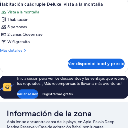
Ver
Habitación de hotel con dos camas, un
4
vista
Habitación cuádruple Deluxe, vista a la montaña
todas
a
Vista a la montaña
la
las
montaña
1 habitación
fotos
de
5 personas
Habitación
2 camas Queen size
cuádruple
Wifi gratuito
Deluxe,
Más
Más detalles
vista
detalles
a
sobre
Ver disponibilidad y precio
Habitación
la
cuádruple
montaña
Deluxe,
Inicia sesión para ver los descuentos y las ventajas que reúnen
vista
los requisitos. ¡Más recompensas te llevan a más aventuras!
a
la
Iniciar sesión
Registrarme gratis
montaña
Información de la zona
Apia Inn se encuentra cerca de la playa, en Apia. Palolo Deep
Marine Reserve y Casa de adoración Baha'i son lugares