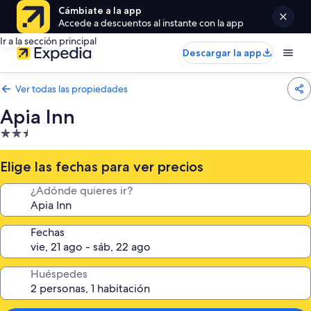
Cámbiate a la app
Accede a descuentos al instante con la app
Ir a la sección principal
Descargar la app
Ver todas las propiedades
Apia Inn
Propiedad
de
2.5
Elige las fechas para ver precios
estrellas
¿Adónde quieres ir?
Fechas
Huéspedes