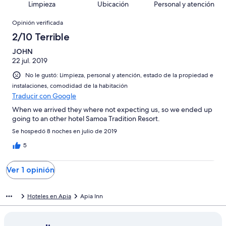
1
Limpieza
Ubicación
Personal y atención
de
opiniones
Opiniones
1
Opinión verificada
opiniones
2/10 Terrible
JOHN
22 jul. 2019
No le gustó: Limpieza, personal y atención, estado de la propiedad e
instalaciones, comodidad de la habitación
Traducir con Google
When we arrived they where not expecting us, so we ended up
going to an other hotel Samoa Tradition Resort.
Se hospedó 8 noches en julio de 2019
5
Ver 1 opinión
Hoteles en Apia
Apia Inn