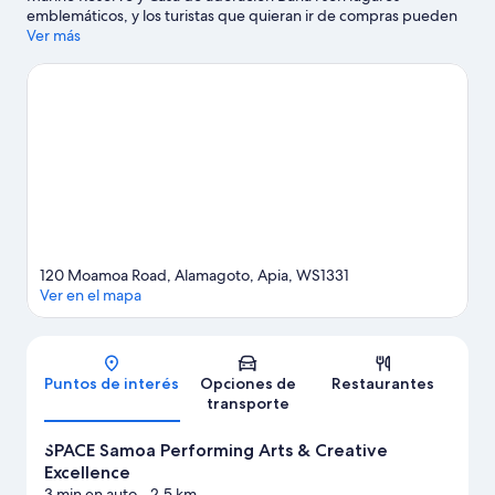
emblemáticos, y los turistas que quieran ir de compras pueden
visitar Flea Market y Fish Market. ¿Quieres asistir a un evento o
Ver más
partido mientras estás aquí? Échale un vistazo al calendario de
actividades de Parque Apia. Las actividades como snorkel y
tours en bote ofrecen una gran oportunidad de disfrutar del
agua y, si buscas un poco de adrenalina, puedes hacer
caminatas o ciclismo en senderos y exploración de cuevas en los
alrededores.
Visitar nuestra guía de viaje de Apia
120 Moamoa Road, Alamagoto, Apia, WS1331
Ver en el mapa
Mapa
Puntos de interés
Opciones de
Restaurantes
transporte
SPACE Samoa Performing Arts & Creative
Excellence
3 min en auto
- 2.5 km