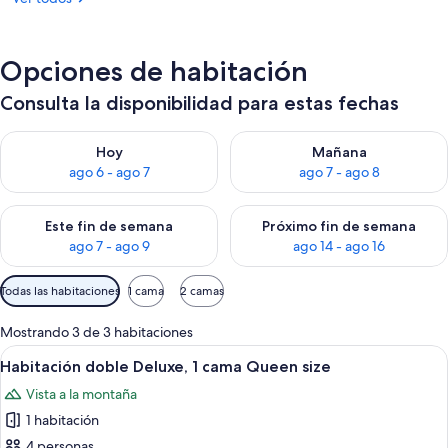
Opciones de habitación
Consulta la disponibilidad para estas fechas
Consulta la disponibilidad para hoy ago 6 - ago 7
Consulta la disponibilidad pa
Hoy
Mañana
ago 6 - ago 7
ago 7 - ago 8
Consulta la disponibilidad para este fin de semana ago 7 - ag
Consulta la disponibilidad par
Este fin de semana
Próximo fin de semana
ago 7 - ago 9
ago 14 - ago 16
Filtros
Todas las habitaciones
1 cama
2 camas
disponibles
para
Mostrando 3 de 3 habitaciones
las
Ver
Un dormitorio con una cama, un televi
1
Habitación doble Deluxe, 1 cama Queen size
habitaciones
todas
Vista a la montaña
las
1 habitación
fotos
de
4 personas