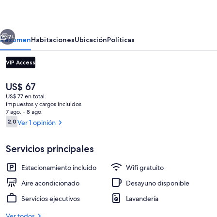
erior
Siguiente
7+
Resumen
Habitaciones
Ubicación
Políticas
VIP Access
El
US$ 67
precio
US$ 77 en total
actual
impuestos y cargos incluidos
es
7 ago. - 8 ago.
de
Opiniones
2,0
Ver 1 opinión
2,0 de 10
US$ 67
Sábanas de algodón egipcio y ropa de
Servicios principales
Estacionamiento incluido
Wifi gratuito
Aire acondicionado
Desayuno disponible
Servicios ejecutivos
Lavandería
Ver todos