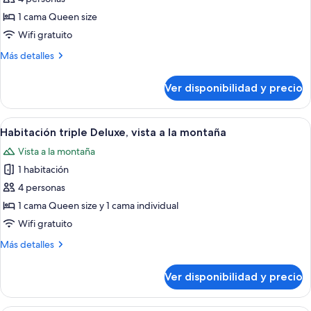
Habitación
1 cama Queen size
doble
Wifi gratuito
Deluxe,
Más
Más detalles
1
detalles
cama
sobre
Ver disponibilidad y precio
Habitación
Queen
doble
size
Deluxe,
Ver
Un dormitorio con cama, escritorio, sill
1
1
Habitación triple Deluxe, vista a la montaña
todas
cama
Vista a la montaña
Queen
las
size
1 habitación
fotos
de
4 personas
Habitación
1 cama Queen size y 1 cama individual
triple
Wifi gratuito
Deluxe,
Más
Más detalles
vista
detalles
a
sobre
Ver disponibilidad y precio
Habitación
la
triple
montaña
Deluxe,